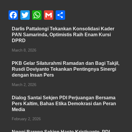
F
T
W
G
S
a
wi
h
m
h
Darlis Pattalongi Tekankan Konsolidasi Kader
c
tt
at
ail
ar
PAN Samarinda, Optimistis Raih Enam Kursi
DPRD
e
er
s
e
b
A
March 8, 2026
o
p
PKB Gelar Silaturahmi Ramadan dan Bagi Takjil,
o
p
Rusdi Doviyanto Tekankan Pentingnya Sinergi
dengan Insan Pers
k
March 2, 2026
Dialog Santai Sekjen PDI Perjuangan Bersama
Pers Kaltim, Bahas Etika Demokrasi dan Peran
Media
February 2, 2026
Ngopi Bareng Sekjen Hasto Kristiyanto, PDI