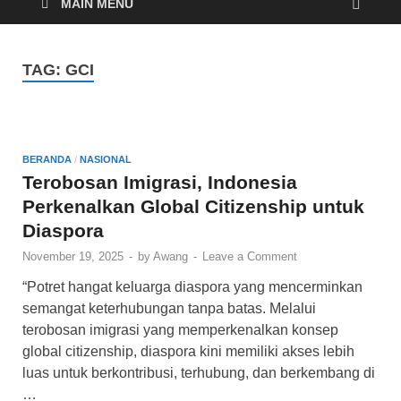
Cyber
MAIN MENU
TAG:
GCI
BERANDA
/
NASIONAL
Terobosan Imigrasi, Indonesia
Perkenalkan Global Citizenship untuk
Diaspora
November 19, 2025
-
by
Awang
-
Leave a Comment
“Potret hangat keluarga diaspora yang mencerminkan
semangat keterhubungan tanpa batas. Melalui
terobosan imigrasi yang memperkenalkan konsep
global citizenship, diaspora kini memiliki akses lebih
luas untuk berkontribusi, terhubung, dan berkembang di
…