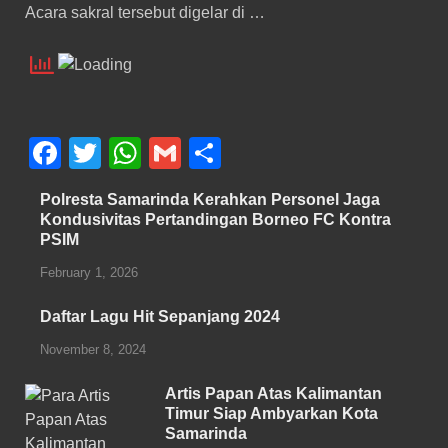
Acara sakral tersebut digelar di …
F
T
W
G
S
a
wi
h
m
h
Polresta Samarinda Kerahkan Personel Jaga
c
tt
at
ail
ar
Kondusivitas Pertandingan Borneo FC Kontra
PSIM
e
er
s
e
b
A
February 1, 2026
o
p
Daftar Lagu Hit Sepanjang 2024
o
p
November 8, 2024
k
Artis Papan Atas Kalimantan
Timur Siap Ambyarkan Kota
Samarinda