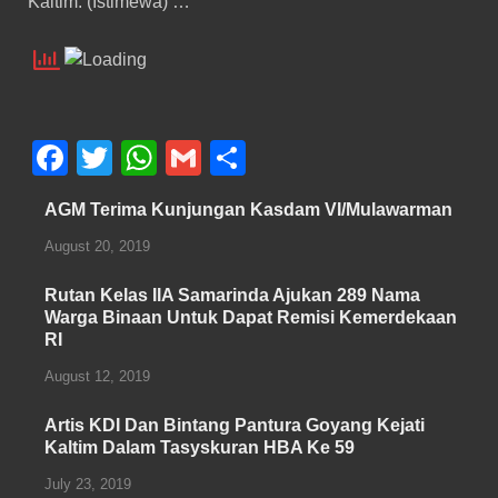
Kaltim. (Istimewa) …
F
T
W
G
S
a
wi
h
m
h
AGM Terima Kunjungan Kasdam VI/Mulawarman
c
tt
at
ail
ar
August 20, 2019
e
er
s
e
b
A
Rutan Kelas IIA Samarinda Ajukan 289 Nama
Warga Binaan Untuk Dapat Remisi Kemerdekaan
o
p
RI
o
p
August 12, 2019
k
Artis KDI Dan Bintang Pantura Goyang Kejati
Kaltim Dalam Tasyskuran HBA Ke 59
July 23, 2019