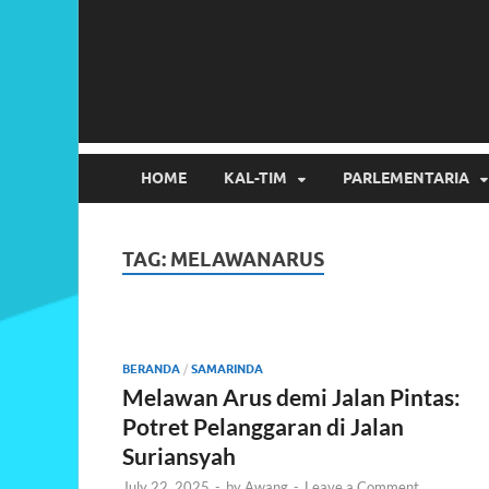
HOME
KAL-TIM
PARLEMENTARIA
TAG:
MELAWANARUS
BERANDA
/
SAMARINDA
Melawan Arus demi Jalan Pintas:
Potret Pelanggaran di Jalan
Suriansyah
July 22, 2025
-
by
Awang
-
Leave a Comment