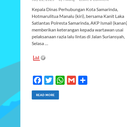
Kepala Dinas Perhubungan Kota Samarinda,
Hotmarulitua Manalu (kiri), bersama Kanit Laka
Satlantas Polresta Samarinda, AKP Ismail (kanan)
memberikan keterangan kepada wartawan usai
pelaksanaan razia lalu lintas di Jalan Suriansyah,
Selasa …
F
T
W
G
S
ac
w
h
m
h
e
itt
at
ail
ar
READ MORE
b
er
s
e
o
A
o
p