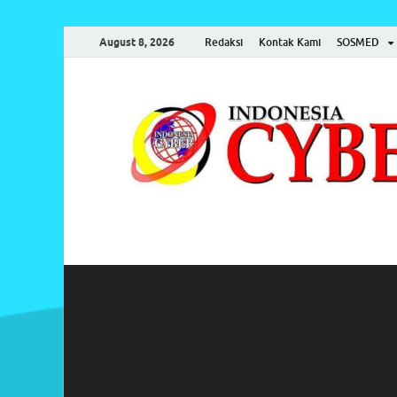
August 8, 2026
Redaksi
Kontak Kami
SOSMED
Indonesia Cyber
Media Cetak, Online & Streaming