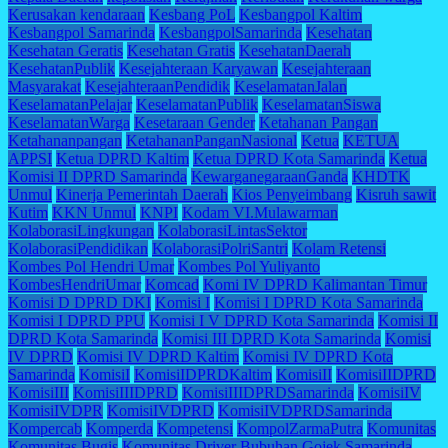
Kerusakan kendaraan
Kesbang PoL
Kesbangpol Kaltim
Kesbangpol Samarinda
KesbangpolSamarinda
Kesehatan
Kesehatan Geratis
Kesehatan Gratis
KesehatanDaerah
KesehatanPublik
Kesejahteraan Karyawan
Kesejahteraan
Masyarakat
KesejahteraanPendidik
KeselamatanJalan
KeselamatanPelajar
KeselamatanPublik
KeselamatanSiswa
KeselamatanWarga
Kesetaraan Gender
Ketahanan Pangan
Ketahananpangan
KetahananPanganNasional
Ketua
KETUA
APPSI
Ketua DPRD Kaltim
Ketua DPRD Kota Samarinda
Ketua
Komisi II DPRD Samarinda
KewarganegaraanGanda
KHDTK
Unmul
Kinerja Pemerintah Daerah
Kios Penyeimbang
Kisruh sawit
Kutim
KKN Unmul
KNPI
Kodam VI.Mulawarman
KolaborasiLingkungan
KolaborasiLintasSektor
KolaborasiPendidikan
KolaborasiPolriSantri
Kolam Retensi
Kombes Pol Hendri Umar
Kombes Pol Yuliyanto
KombesHendriUmar
Komcad
Komi IV DPRD Kalimantan Timur
Komisi D DPRD DKI
Komisi I
Komisi I DPRD Kota Samarinda
Komisi I DPRD PPU
Komisi I V DPRD Kota Samarinda
Komisi II
DPRD Kota Samarinda
Komisi III DPRD Kota Samarinda
Komisi
IV DPRD
Komisi IV DPRD Kaltim
Komisi IV DPRD Kota
Samarinda
KomisiI
KomisiIDPRDKaltim
KomisiII
KomisiIIDPRD
KomisiIII
KomisiIIIDPRD
KomisiIIIDPRDSamarinda
KomisiIV
KomisiIVDPR
KomisiIVDPRD
KomisiIVDPRDSamarinda
Kompercab
Komperda
Kompetensi
KompolZarmaPutra
Komunitas
Komunitas Bugis
Komunitas Driver Bubuhan Gojek Samarinda