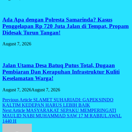
Ada Apa dengan Polresta Samarinda? Kasus
Penggelapan Rp 720 Juta Jalan di Tempat, Propam
Didesak Turun Tangan!
August 7, 2026
Jalan Utama Desa Batuq Putus Total, Dugaan
Pembiaran Dan Kerapuhan Infrastruktur Kuliti
Keselamatan Warga!
August 7, 2026
August 7, 2026
Post
Previous Article
SLAMET SUHARIADI: GAPEKSINDO
KALTIM KEDEPAN HARUS LEBIH BAIK
navigation
Next Article
MASYARAKAT SEPAKU MEMPERINGATI
MAULID NABI MUHAMMAD SAW 17 M RABIUL AWAL
1440 H