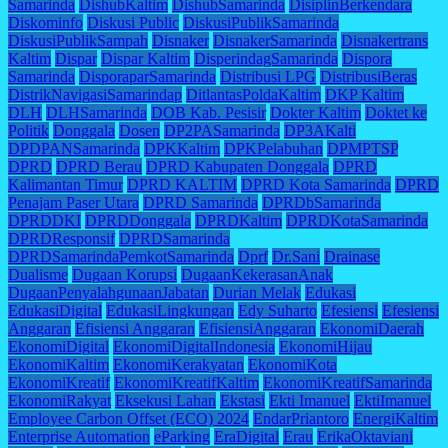
Samarinda
DishubKaltim
DishubSamarinda
DisiplinBerkendara
Diskominfo
Diskusi Public
DiskusiPublikSamarinda
DiskusiPublikSampah
Disnaker
DisnakerSamarinda
Disnakertrans
Kaltim
Dispar
Dispar Kaltim
DisperindagSamarinda
Dispora
Samarinda
DisporaparSamarinda
Distribusi LPG
DistribusiBeras
DistrikNavigasiSamarindap
DitlantasPoldaKaltim
DKP Kaltim
DLH
DLHSamarinda
DOB Kab. Pesisir
Dokter Kaltim
Doktet ke
Politik
Donggala
Dosen
DP2PASamarinda
DP3AKalti
DPDPANSamarinda
DPKKaltim
DPKPelabuhan
DPMPTSP
DPRD
DPRD Berau
DPRD Kabupaten Donggala
DPRD
Kalimantan Timur
DPRD KALTIM
DPRD Kota Samarinda
DPRD
Penajam Paser Utara
DPRD Samarinda
DPRDbSamarinda
DPRDDKI
DPRDDonggala
DPRDKaltim
DPRDKotaSamarinda
DPRDResponsif
DPRDSamarinda
DPRDSamarindaPemkotSamarinda
Dprf
Dr.Sani
Drainase
Dualisme
Dugaan Korupsi
DugaanKekerasanAnak
DugaanPenyalahgunaanJabatan
Durian Melak
Edukasi
EdukasiDigital
EdukasiLingkungan
Edy Suharto
Efesiensi
Efesiensi
Anggaran
Efisiensi Anggaran
EfisiensiAnggaran
EkonomiDaerah
EkonomiDigital
EkonomiDigitalIndonesia
EkonomiHijau
EkonomiKaltim
EkonomiKerakyatan
EkonomiKota
EkonomiKreatif
EkonomiKreatifKaltim
EkonomiKreatifSamarinda
EkonomiRakyat
Eksekusi Lahan
Ekstasi
Ekti Imanuel
EktiImanuel
Employee Carbon Offset (ECO) 2024
EndarPriantoro
EnergiKaltim
Enterprise Automation
eParking
EraDigital
Erau
ErikaOktaviani