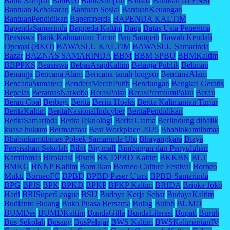
Bank Sampah
BanKeu
BankSampah
Bansos
Bantuan ATENSI
Bantuan Kebakaran
Bantuan Sosial
BantuanKeuangan
BantuanPendidikan
Bapemperda
BAPENDA KALTIM
BapendaSamarinda
Bappeda Kaltim
Baqa
Batas Usia Penerima
Beasiswa
Batik Kalimantan Timur
Bau Sampah
Bawah Kendali
Operasi (BKO)
BAWASLU KALTIM
BAWASLU Samarinda
Bazar
BAZNAS SAMARINDA
BBM
BBM SPBU
BBMKaltim
BBPPKS
Beasiswa
BebasAsapKaltim
Belanja Publik
Belimau
Benanga
Bencana Alam
Bencana tanah longsor
BencanaAlam
BencanaSumatera
BenderaMerahPutih
Bendungan
Bengkel Geratis
Bepelas
BerantasNarkoba
BerasPalsu
BerasPremiumPalsu
Berau
Berau Coal
Berbagi
Berita
Berita Hoaks
Berita Kalimantan Timur
BeritaKaltim
BeritaNasionalIndcyber
BeritaPendidikan
BeritaSamarinda
BeritaTeknologi
BeritaUtama
Berlindung dibalik
kuasa hukum
Bermanfaat
Best Workplace 2025
Bhabinkamtibmas
Bhabinkamtibmas Polsek Samarinda Ulu
Bhayangkara
Biaya
Perpisahan Sekolah
Bibit
Big mall
Bimbingan dan Penyuluhan
Kamtibmas
Birokrasi
Bisnis
BK DPRD Kaltim
BKKBN
BLT
BMKG
BNNP Kaltim
Bom ikan
Borneo Culture Festival
Borneo
Mukti
BorneoFC
BPBD
BPBD Paser Utara
BPBD Samarinda
BPG
BPJS
BPK
BPKD
BPKP
BPKP Kaltim
BRIDA
Bripka Joko
Hadi
BRISuperLeague
BSU
Budaya Kerja Sehat
BudayaKaltim
Budianto Bulang
Buka Puasa Bersama
Bulog
Buloh
BUMD
BUMDes
BUMDKaltim
BundaGilfa
BundaLiterasi
Bupati
Buruh
Bus Sekolah
Busang
BusPelajar
BWS Kaltim
BWSKalimantanIV