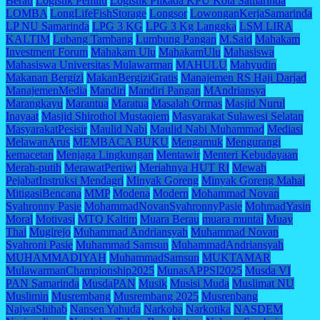
Berau
Logistik Pemilu
Logistik Pilkada KPU Kota Samarinda
LOMBA
LongLifeFishStorage
Longsor
LowonganKerjaSamarinda
LP NU Samarinda
LPG 3 KG
LPG 3 Kg Langgka
LSM LIRA
KALTIM
Lubang Tambang
Lumbung Pangan
M.Said
Mahakam
Investment Forum
Mahakam Ulu
MahakamUlu
Mahasiswa
Mahasiswa Universitas Mulawarman
MAHULU
Mahyudin
Makanan Bergizi
MakanBergiziGratis
Manajemen RS Haji Darjad
ManajemenMedia
Mandiri
Mandiri Pangan
MAndriansya
Marangkayu
Marantua
Maratua
Masalah Ormas
Masjid Nurul
Inayaat
Masjid Shirothol Mustaqiem
Masyarakat Sulawesi Selatan
MasyarakatPesisir
Maulid Nabi
Maulid Nabi Muhammad
Mediasi
MelawanArus
MEMBACA BUKU
Mengamuk
Mengurangi
kemacetan
Menjaga Lingkungan
Mentawir
Menteri Kebudayaan
Merah-putih
MerawatPertiwi
Meriahnya HUT RI
Mewah
PejabatInstruksi Mendagri
Minyak Goreng
Minyak Goreng Mahal
MitigasiBencana
MMP
Modena
Modern
Mohammad Novan
Syahronny Pasie
MohammadNovanSyahronnyPasie
MohmadYasin
Moral
Motivasi
MTQ Kaltim
Muara Berau
muara muntai
Muay
Thai
Mugirejo
Muhammad Andriansyah
Muhammad Novan
Syahroni Pasie
Muhammad Samsun
MuhammadAndriansyah
MUHAMMADIYAH
MuhammadSamsun
MUKTAMAR
MulawarmanChampionship2025
MunasAPPSI2025
Musda VI
PAN Samarinda
MusdaPAN
Musik
Musisi Muda
Muslimat NU
Muslimin
Musrembang
Musrembang 2025
Musrenbang
NajwaShihab
Nansen Yahuda
Narkoba
Narkotika
NASDEM