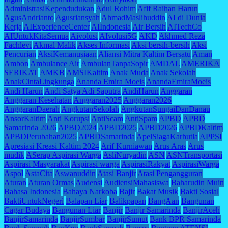
AdministrasiKependudukan
Adul Rohim
Afif Raihan Harun
AgusAndrianto
Agusriansyah
AhmadMaslihuddin
AI di Dunia
Kerja
AIExperienceCenter
AIIndonesia
Air Bersih
AITechCo
AIUntukKitaSemua
Aivolusi
AIvolusi5G
AKD
Akhmed Reza
Fachlevi
Akmal Malik
Akses Informasi
Aksi bersih-bersih
Aksi
Pencurian
AksiKemanusiaan
Aliansi Mitra Kaltim Bersatu
Aman
Ambon
Ambulance Air
AmbulanTanpaSopir
AMDAL
AMERIKA
SERIKAT
AMKB
AMSIKaltim
Anak Muda
Anak Sekolah
AnakCintaLingkunga
Ananda Emira Moeis
AnandaEmiraMoeis
Andi Harun
Andi Satya Adi Saputra
AndiHarun
Anggaran
Anggaran Kesehatan
Anggaran2025
Anggaran2026
AnggaranDaerah
AngkutanSekolah
AngkutanSungaiDanDanau
AnsorKaltim
Anti Korupsi
AntiScam
AntiSpam
APBD
APBD
Samarinda 2026
APBD2024
APBD2025
APBD2026
APBDKaltim
APBDPerubahan2025
APBDSamarinda
ApelSiagaKarhutla
APPSI
Apresiasi Kreasi Kaltim 2024
Arif Kurniawan
Arus Aras
Arus
mudik
ASerap Aspirasi Warga
AsliNuryadin
ASN
ASNTransportasi
Aspirasi Masyarakat
Aspirasi warga
AspirasiRakyat
AspirasiWarga
Aspol
AstaCita
Aswanuddin
Atasi Banjir
Atasi Pengangguran
Aturan
Aturan Ormas
Audensi
AudiensiMahasiswa
Baharudin Muin
Bahasa Indonesia
Bahaya Narkoba
Bajir
Bakat Musik
Bakti Sosial
BaktiUntukNegeri
Balapan Liar
Balikpapan
BangAan
Bangunan
Cagar Budaya
Bangunan Liar
Banjir
Banjir Samarinda
BanjirAceh
BanjirSamarinda
BanjirSumbar
BanjirSumut
Bank BPR Samarinda