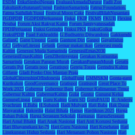
ESDM
EtikaSimbolNegara
EvaluasiArmadaDarurat
Fadli Zon
FakultasKehutananUnmul
FashionSamarinda
Fatma Foundation.
Fatma Saifullah Yusuf
Festival Moon Cake
FestivalBilahNusantara
FGDPDIP
FGDPDIPerjuangan
Fiskal
FKIP
FKMS
FKUB
Flexing
Pejabat
Forum Aksi Rakyat Katim
Forum Jamiyyatussadah
FPDIPerjuagan
Fraksi Gerindra
Fraksi PKS
FraksiGolkar
FraksiPDIP
Fuad Fakhruddin
G Budisatrio Djiwandono
Gakkumdu
GalianC
Gang Unggul
Ganja
Gantung Diri
Gaspol
GayaHidup
GCI
GebyarLiterasi
Gelatik
Gemar makan ikan
Generasi muda
Kaltim
Generasi Muda Samarinda
GenerasiEmas2030
GenerasiEmasKaltim
GenZBerinvestasi
Gerakan Komunitas
Samarinda
Gerakan Pangan Murah
GerakanPanganMurah
Geratis
Geratis Pol
Geratis pool
Geratispol
Gereja Toraja
Gerindra Kaltim
Gilfante
Gladi Posko Ops Mantap Praja
GlobalCitizenshipOfIndonesia
GlobalFund
GMMSKM
Gonta-ganti
Kurikulum
GoodGovernance
Gratispol
Gratispoll
Great Place To
Work 2025
Gubernur
Gubernur Baru
Gubernur Kalimantan Timur
Gubernur Kaltim
GubernurKaltim
Gulat
Guntur
Gunung Kelua
GunungLingai
Guru
Guru Kaltim
Guru SD
GuruPAUD
H. Anderiy
Syachrum
H.Baba
H.Subandi
Hadi Mulyadi
Haji Baba
Hak Dasar
Masyarakat
Hakordia
Halal Bihala
Hamas
Hardiknas 2025
Harga
Bahan Pokok
Harga Seragam Sekolah
Harganas
HargaSeragam
Hari Amal Bhakti
Hari Anak Nasional
Hari Anti Korupsi Sedunia
Hari Bhayangkara ke-79
Hari Guru Nasional
Hari Kesehatan
Hari
Lingkungan Hidup Sedunia
Hari Menanam Pohon Nasional
Hari