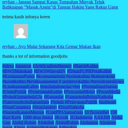
reyhan
-
Jangan Sampai Kasus Tumpahan Minyak Teluk
Balikpapan “Masuk Angin”di Tangan Hakim Yang Rakus Uang
terima kasih infonya keren
reyhan
-
Ayo Mulai Sekarang Kita Gemar Makan Ikan
thanks a lot of information goodjobs
#alexa
#amazon
#ArtificialIntelligence
#BanjirKaltim
#BWSMahakam
#BWSWilayahIV
#DinasPUPRPeraKaltim
#KeamananParkir
#ksopsamarinda #poldakaltim #kabareskrim
#kajatikaltim #kejaksaanagung # pemprovkaltim #presidenprabowo
#LingkunganKaltim
#mediaindonesiacyber
#NormalisasiSungai
#OpiniPublik
#PemerintahKaltim
#PencurianMotor
#PeranMedia
#PolsekSamarindaUlu
#Runandar
#SamarindaBebasNarkoba
#SatresnarkobaSamarinda
#Sekda #PelayananPublik
#software
#StopCuranmor
#StopJambret
#StopNarkoba
#SungaiKarangMumus
#UnitPPASamarinda
10 November
100
Hari Kerja
1000 desa digital
3KiosK
5GIndonesia
AAKBB
Abdul
Giaz
Abdul Rohim
Abdullah
AbdulRohim
Abdunnur
Abraham
Ingan
Abrasi
AchmadSukamto
Adhyaksa