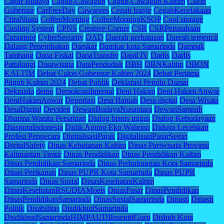
Cagar Budaya
Cagub-Cawagub
Cagub-Cawagub Kaltim
Calon
Gubernur
CarFreeDay
Cawapres
Cegah banjir
CegahKecelakaan
CitraNiaga
CoffeeMorning
CoffeeMorningKSOP
Cool storage
Cooling System
CPNS
Creative Corner
CSR
CSRPerusahaan
Curanmor
CyberSecurity
DAD
Daerah perbatasan
Daerah terpencil
Dalang Penembakan
Damkar
Damkar kota Samarinda
Dampak
Tambang
Dana Fiskal
DanaTransfer
Dapil IV
Darlis
Darlis
Pattalongi
Dasawisma
DataPenduduk
DBH
DBNKaltim
DBON
KALTIM
Debat Calon Gubernur Kaltim 2024
Debat Pertama
Pilgub Kaltim 2024
Debat Publik
Deklarasi Pemilu Damai
Dekrasda
demo
DemokrasiInternal
Deni Hakim
Deni Hakim Anwar
DeniHakimAnwar
Deportasi
Desa Batuah
Desa digital
Desa Wisata
DesaDigital
Deviden
DewanBudayaNusantara
DewanSampah
Dharma Wanita Persatuan
Dialog bisnis migas
Dialog Kebudayaan
DiasporaIndonesia
Didik Agung Eko Wahono
Diduga Lecehkan
Profesi Pengecara
DigitalisasiPajak
DigitalisasiPasarSegiri
DigitalSafety
Dinas Kehutanan Kaltim
Dinas Pariwisata Provinsi
Kalimantan Timur
Dinas Pendidikan
Dinas Pendidikan Kaltim
Dinas Pendidikan Samarinda
Dinas Perhubungan Kota Samarinda
Dinas Perikanan
Dinas PUPR Kota Samarinda
Dinas PUPR
Samarinda
Dinas Sosial
DinasKesehatanKaltim
DinasKesehatanRSUDIAMoeis
DinasPasar
DinasPendidikan
DinasPendidikanSamarinda
DinasSosialSamarinda
Dinasti
Dinasti
Politik
Disabilitas
DisdikbudSamarinda
DisdikbudSamarindaHIMPAUDIInsentifGuru
Dishub Kota