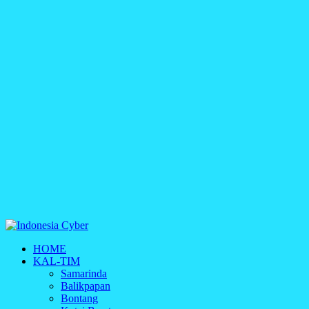
Indonesia Cyber
HOME
Media Cetak, Online & Streaming
KAL-TIM
Samarinda
Balikpapan
Bontang