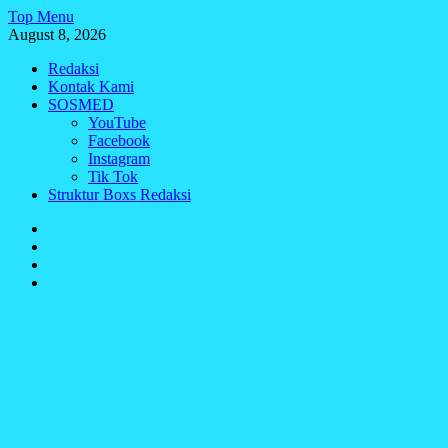
Skip
Top Menu
to
August 8, 2026
content
Redaksi
Kontak Kami
SOSMED
YouTube
Facebook
Instagram
Tik Tok
Struktur Boxs Redaksi
Redaksi
Kontak
Kami
SOSMED
Struktur
Boxs
Redaksi