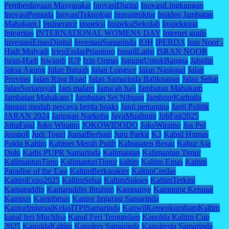
Pemberdayaan Masyarakat
InovasiDigital
InovasiLingkungan
InovasiPemuda
InovasiTeknologi
Inprastruktur
Insiden Jambatan
Mahakam I
Insinerator
inspeksi
InspeksiSekolah
Inspektorat
Integritas
INTERNATIONAL WOMENS DAY
Internet gratis
InvestasiEmasDigital
InvestasiSamarinda
IOH
IPERDA
Iran Noor -
Hadi Mulyadi
IrjenEndarPriantoro
IsmailLatisi
ISRAN NOOR
Isran-Hadi
Iswandi
IUP
Izin Ormas
JagungUntukBangsa
Jahidin
Jaksa Agung
Jalan Batuah
Jalan Longsor
Jalan Nasional
Jalan
Provinsi
Jalan Ring Road
Jalan Samarinda Balikpapan
Jalan Sehat
JalanSuriansyah
Jam malam
Jama'ah haji
Jambatan Mahakam
Jambatan Mahakam I
Jambatan Sei Nibung
JamboreKarhutla
Jangan mudah percaya berita hoaks
Janji pertamina
Janji Politik
JARAN 2024
Jaringan Narkoba
JayaMualimin
JobFair2025
JohaFajal
Joko Wiratno
JOKOWIDODO
JokoWiratno
Jos Pol
Josspoll
Judi Togel
JumatBerbagi
Juru Parkir
K3
Kabid Humas
Polda Kaltim
Kabinet Merah Putih
Kabupaten Berau
Kabur Aja
Dulu
Kadis PUPR Samarinda
Kalimantan
Kalimantan Timur
KalimantanTimu
KalimantanTimur
kaltim
Kaltim Emas
Kaltim
Paradise of the East
KaltimBerkarakter
KaltimCerdas
KaltimExpo2025
KaltimSehat
KaltimSukses
KaltimTerkini
Kamaruddin
Kamaruddin Ibrahim
Kampanye
Kampung Ketupat
Kampus
Kamtibmas
Kantor Imigrasi Samarinda
KantorImigrasiKelasITPISamarinda
KanwilKemenkumhamKaltim
kapal feri Muchlisa
Kapal Feri Tenggelam
Kapolda Kaltim Cup
2025
KapoldaKaltim
Kapolres Samarinda
Kapolresta Samarinda