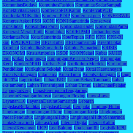
KomunitasBudaya
KomunitasFashion
KomunitasSadarSampah
KonektivitasDaerah
KonfercabPDIKaltim
KonfercabPDIP
KonferdaPDIKaltim
KonferdaPDIP
Konferensi pers
KONFERWIL
Kongres Askot PSSI
KONI
KONI Samarinda
Konservasi
Konsilidasi
Konsolidasi Partai
KonsolidasiKader
KonsolidasiPartai
Koperasi Merah Putih
Kopi lokal
KOPRIPMII
korban longsor
KorlantasPolri
Kota Samarinda
KotaTepian
KPC
KPK
KPK-RI
kpu
KPU KALTIM
KPU Kubar
KPU Samarinda
KreatifLokal
Kriminal
KriminalitasSamarinda
KriminalSamarinda
KRISIS
EKONOMI
KrisisAmbulan
KSOP
KSOPKelasI
Kubar
KUHP
baru
Kukar
Kunjungan
Kunjungan Ke Luar Negeri
Kunjungan
Kerja
KunkerDPRD
Kurban Sapi
Kurikulum Merdeka
Kurikulum
Pendidikan
Kurikulum Sekolah
Kutai Barat
Kutai Karatanegara
Kutai Kartanegara
kutai lama
Kutai Timur
KutaiKartanegara
L
Lagu
hit 2024
Lagu terlaris
Lahan BBE
Lahan Bekas Tambang
Lahan
eks tambang
Lahan Transmigrasi
Lahan Unmul
LaluLintasPelajar
LapanganKerja
LapasPerempuanTenggarong
LaporanKeuanganIndosat
Larangan Flexing
Lawe-Lawe
Layanan110
LayananDaruratSamarinda
Lebaran
LegislasiBerkualitas
LegislasiDaerah
Lempake
LindungiHutan
Lingkungan
Lingkungan Hidup
Lingkungan Kerja
Lingkungan
Padat Penduduk
LingkunganHidup
LingkunganHidupSamarinda
LintasSamarinda
LiterasiAnak
LiterasiDigital
LiterasiKaltim
LiterasiKeuangan
LKPJ
Loa Bakung
Loa janan Ilir
Logistik KPU