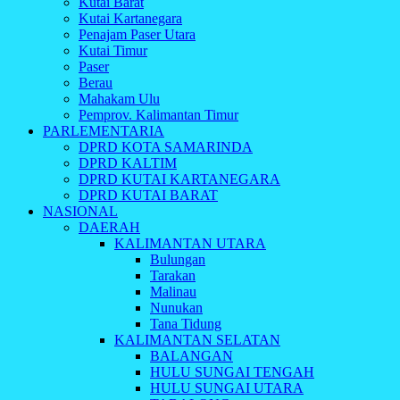
Kutai Barat
Kutai Kartanegara
Penajam Paser Utara
Kutai Timur
Paser
Berau
Mahakam Ulu
Pemprov. Kalimantan Timur
PARLEMENTARIA
DPRD KOTA SAMARINDA
DPRD KALTIM
DPRD KUTAI KARTANEGARA
DPRD KUTAI BARAT
NASIONAL
DAERAH
KALIMANTAN UTARA
Bulungan
Tarakan
Malinau
Nunukan
Tana Tidung
KALIMANTAN SELATAN
BALANGAN
HULU SUNGAI TENGAH
HULU SUNGAI UTARA