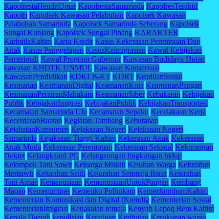
KapolrestaHendriUmar
KapolrestaSamarinda
KapolresTeraktif
Kapolri
Kapolsek Kawasan Pelabuhan
Kapolsek Kawasan
Pelabuhan Samarinda
Kapolsek Samarinda Seberang
Kapolsek
Sungai Kunjang
Kapolsek Sungai Pinang
KARAKTER
KarhutlaKaltim
Kartu Kredit
Kasus Kekerasan Perempuan Dan
Anak
Kasus Penggelapan
KasusKeimigrasian
Kawal Kebijakan
Pemerintah
Kawal Program Gubernur
Kawasan Budidaya Hutan
kawasan KHDTK UNMUL
Kawasan Konservasi
KawasanPendidikan
KDKLB-KT
KDRT
KeadilanSosial
Keamanan
KeamananDigital
KeamananKota
KeamananPangan
KeamananPerairanMahakam
KeamananSiber
Kebakaran
Kebijakan
Publik
KebijakanImigrasi
KebijakanPublik
KebijakanTransportasi
Kecamatan Samarinda Ulu
Kecamatan Sepaku
Kecelakaan Kerja
KecerdasanBuatan
Kegiatan Tambang
Kehutanan
KejahatanKonsumen
Kejaksaan Negeri
Kejaksaan Negeri
Samarinda
Kejaksaan Tinggi Kaltim
Kekerasan Anak
Kekerasan
Anak Muda
Kekerasan Perempuan
Kekerasan Seksual
Kekurangan
Doktet
KelangkaanLPG
Kelangsungan lingkungan hidup
Kelompok Tani Sawit
Keluarga Miskin
Keluhan Warga
Kelurahan
Mentawir
Kelurahan Selili
Kelurahan Sempaja Barat
Kelurahan
Tani Aman
Kemanusiaan
KemanusiaanUntukPangan
Kembang
Mapan
Kemenimipas
Kemenko Polhukam
KemenkumhamKaltim
Kementerian Komunikasi dan Digital (Komdig
Kementerian Sosial
KementerianImigrasi
Kenakalan remaja
Kenyah Lepoq Bem Kaltim
Kepala Daerah
kepolisian
Kerajinan
Keributan
Kerukunan warga