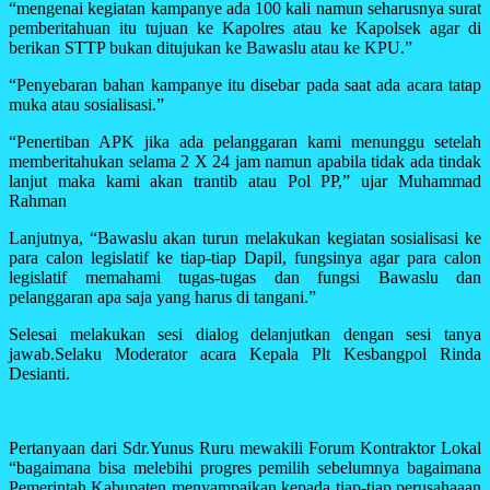
“mengenai kegiatan kampanye ada 100 kali namun seharusnya surat
pemberitahuan itu tujuan ke Kapolres atau ke Kapolsek agar di
berikan STTP bukan ditujukan ke Bawaslu atau ke KPU.”
“Penyebaran bahan kampanye itu disebar pada saat ada acara tatap
muka atau sosialisasi.”
“Penertiban APK jika ada pelanggaran kami menunggu setelah
memberitahukan selama 2 X 24 jam namun apabila tidak ada tindak
lanjut maka kami akan trantib atau Pol PP,” ujar Muhammad
Rahman
Lanjutnya, “Bawaslu akan turun melakukan kegiatan sosialisasi ke
para calon legislatif ke tiap-tiap Dapil, fungsinya agar para calon
legislatif memahami tugas-tugas dan fungsi Bawaslu dan
pelanggaran apa saja yang harus di tangani.”
Selesai melakukan sesi dialog delanjutkan dengan sesi tanya
jawab.Selaku Moderator acara Kepala Plt Kesbangpol Rinda
Desianti.
Pertanyaan dari Sdr.Yunus Ruru mewakili Forum Kontraktor Lokal
“bagaimana bisa melebihi progres pemilih sebelumnya bagaimana
Pemerintah Kabupaten menyampaikan kepada tiap-tiap perusahaaan