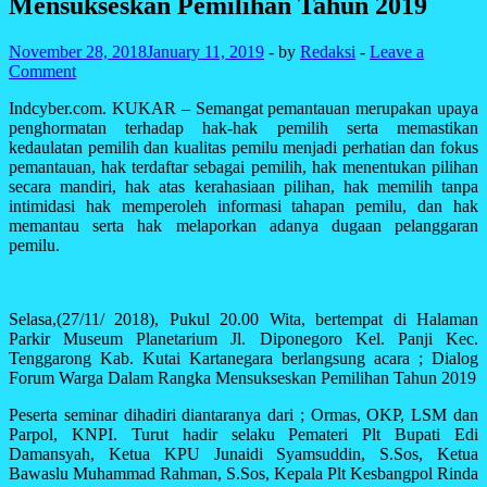
Mensukseskan Pemilihan Tahun 2019
November 28, 2018
January 11, 2019
-
by
Redaksi
-
Leave a
Comment
Indcyber.com. KUKAR – Semangat pemantauan merupakan upaya
penghormatan terhadap hak-hak pemilih serta memastikan
kedaulatan pemilih dan kualitas pemilu menjadi perhatian dan fokus
pemantauan, hak terdaftar sebagai pemilih, hak menentukan pilihan
secara mandiri, hak atas kerahasiaan pilihan, hak memilih tanpa
intimidasi hak memperoleh informasi tahapan pemilu, dan hak
memantau serta hak melaporkan adanya dugaan pelanggaran
pemilu.
Selasa,(27/11/ 2018), Pukul 20.00 Wita, bertempat di Halaman
Parkir Museum Planetarium Jl. Diponegoro Kel. Panji Kec.
Tenggarong Kab. Kutai Kartanegara berlangsung acara ; Dialog
Forum Warga Dalam Rangka Mensukseskan Pemilihan Tahun 2019
Peserta seminar dihadiri diantaranya dari ; Ormas, OKP, LSM dan
Parpol, KNPI. Turut hadir selaku Pemateri Plt Bupati Edi
Damansyah, Ketua KPU Junaidi Syamsuddin, S.Sos, Ketua
Bawaslu Muhammad Rahman, S.Sos, Kepala Plt Kesbangpol Rinda