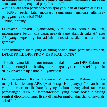
semacam kartu pengenal parpol, stiker dll
– Bilik suara serta persiapan-persiapanya sudah di siapkan di KPU
– KPPS perlu kita motivasi sama-sama mencari alternativ
penggantinya semisal PNS
– Pungut hitung
Dikatakan Junaidi Syamsuddin,”Surat suara terkait hal ini,
informasinya belum kita dapat apakah yang akan di pake A4 atau
A3 yang terpenting itu adalah mensosialisasikan nama bukan
gambar”.
“Penghitungan suara yang di hitung adalah suara pemilih; Presiden,
DPD,DPR RI, DPR PROV, DPR KAB KOTA”
“Padahal yang kita tunggu-tunggu adalah hitungan DPR Kabupaten
Kota, kemungkinan hasilnya perhitungannya sehari setelah pemilu
di laksanakan,” ujar Junaidi Syamsudin.
Dan selajutnya Ketua Bawaslu Muhammad Rahman, S.Sos
menjelaskan tentang APK (Alat Peraga Kampanye), “bahan-bahan
yang disebar masih banyak yang belum mengetahui tata cara
pemasangan APK di tempat-tempat yang tidak boleh dipasang
semisal dipohon ditiang listrik di rambu-rambu jalan dan di sekolah-
sekolah.”