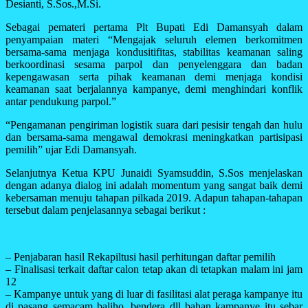
Desianti, S.Sos.,M.Si.
Sebagai pemateri pertama Plt Bupati Edi Damansyah dalam
penyampaian materi “Mengajak seluruh elemen berkomitmen
bersama-sama menjaga kondusitifitas, stabilitas keamanan saling
berkoordinasi sesama parpol dan penyelenggara dan badan
kepengawasan serta pihak keamanan demi menjaga kondisi
keamanan saat berjalannya kampanye, demi menghindari konflik
antar pendukung parpol.”
“Pengamanan pengiriman logistik suara dari pesisir tengah dan hulu
dan bersama-sama mengawal demokrasi meningkatkan partisipasi
pemilih” ujar Edi Damansyah.
Selanjutnya Ketua KPU Junaidi Syamsuddin, S.Sos menjelaskan
dengan adanya dialog ini adalah momentum yang sangat baik demi
kebersaman menuju tahapan pilkada 2019. Adapun tahapan-tahapan
tersebut dalam penjelasannya sebagai berikut :
– Penjabaran hasil Rekapiltusi hasil perhitungan daftar pemilih
– Finalisasi terkait daftar calon tetap akan di tetapkan malam ini jam
12
– Kampanye untuk yang di luar di fasilitasi alat peraga kampanye itu
di pasang semacam baliho, bendera dll bahan kampanye itu sebar