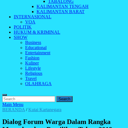
TABALONG
KALIMANTAN TENGAH
KALIMANTAN BARAT
INTERNASIONAL
VOA
POLITIK
HUKUM & KRIMINAL
SHOW
Business
Educational
Entertainment
Fashion
Kuliner
Lifestyle
Religious
Travel
OLAHRAGA
Search
for:
Main Menu
BERANDA
/
Kutai Kartanegara
Dialog Forum Warga Dalam Rangka