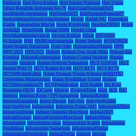
Pahlawan
Hari Raya Kurban
Hari Sungai Nasional
Hari Ulang
Tahun Republik Indonesia Ke-79
HariAnakNasional2025
HariBaktiKemenimipas
HariSantri2025
HariSumpahPemuda97
HarkamtibmasSinergiAntarInstansi
Harlah
Harlah NU
Harumkan
Klatim
Hasanuddin Mas'ud
Hasto Kristiyanto
HearingDPRD
Helmi
Abdullah
HelmWajib
Hemat BBM
Hendri Umar
HeroMardanusSatyawan
Hewan Kurban
Hibah
HIVAIDS
Hj.Sulasih
HMI
HMIKotaSamarinda
Home Industri
HONORER
Hotel Amaris Samarinda
Hotel Atlet
HotmarulituaManalu
HPN
HPN 2025
HPN2025
Hukum
Hukum Dan Anak Mida
Hukum dan
Kriminal
HukumKeimigrasian
Human Capital Strategy
Human
Security
humanis
Humas Polresta Samarinda
HUT GEPAK
HUT
Humas Polri 73
HUT Kaltim Ke-68
HUT RI 73
HUT RI 79
HUT68PoldaKaltim
Hutan Dengan Tujuan Khusus (KHDTK)
Universitas Mulawarman
Hutan Pendidikan Unmul
Hutang
HUTBhayangkara79
HUTPoldaKaltim
IAD Kaltim
Ibu Kota
Nusantara (IKN)
IDCamp
Idiologi
iFestivalTring
Iklan
IKN
IM3
Imigrasi
Imigrasi Kelas | TPI Samarinda
ImigrasiKaltim
ImigrasiSamarinda
Impor Pangan
Indcyber
IndcyberKaltim
IndcyberNews
Independen
Indonesia Emas 2045
IndonesiaAIDay
IndonesiaDigital
Indosat Ooredoo Hutchison
Indosat2025
IndosatBusines
IndosatOoredooHutchison
IndustriMigas
infrastruktur
Infrastruktur jalan
Infrastruktur Kaltim
Infrastruktur
Pendidikan
Infrastruktur Samarinda
infrastrukturDigital
InfrastrukturPendidikan
InklusiDigital
Inklusif
Inovasi