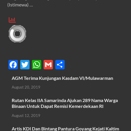
(Istimewa) …
F
T
W
G
S
ac
w
h
m
h
AGM Terima Kunjungan Kasdam VI/Mulawarman
e
itt
at
ail
ar
August 20, 2019
b
er
s
e
o
A
Rutan Kelas IIA Samarinda Ajukan 289 Nama Warga
Binaan Untuk Dapat Remisi Kemerdekaan RI
o
p
August 12, 2019
k
p
Artis KDI Dan Bintang Pantura Goyang Kejati Kaltim