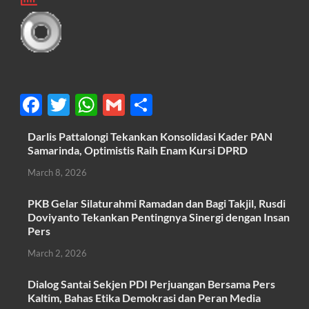
F
T
W
G
S
ac
w
h
m
h
Darlis Pattalongi Tekankan Konsolidasi Kader PAN
e
itt
at
ail
ar
Samarinda, Optimistis Raih Enam Kursi DPRD
b
er
s
e
March 8, 2026
o
A
PKB Gelar Silaturahmi Ramadan dan Bagi Takjil, Rusdi
o
p
Doviyanto Tekankan Pentingnya Sinergi dengan Insan
k
p
Pers
March 2, 2026
Dialog Santai Sekjen PDI Perjuangan Bersama Pers
Kaltim, Bahas Etika Demokrasi dan Peran Media