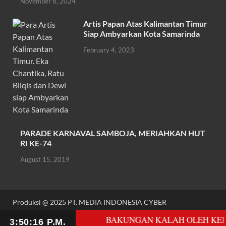
November 8, 2024
k
p
Artis Papan Atas Kalimantan Timur
Siap Ambyarkan Kota Samarinda
February 4, 2023
PARADE KARNAVAL SAMBOJA, MERIAHKAN HUT
RI KE-74
August 15, 2019
Produksi @ 2025 PT. MEDIA INDONESIA CYBER
Powered by
WordPress
and
HitMag
.
 WARGA RT 6 DESA BAKUNGAN KALAH OLEH KEKUATAN