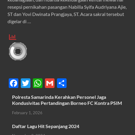
resepsi pernikahan pasangan Nabilla Syifa Audriyana Ajie,
ST dan Yovi Dwinata Prangjaya, ST. Acara sakral tersebut
digelar di …
F
T
W
G
S
ac
w
h
m
h
Polresta Samarinda Kerahkan Personel Jaga
e
itt
at
ail
ar
Kondusivitas Pertandingan Borneo FC Kontra PSIM
b
er
s
e
February 1, 2026
o
A
Daftar Lagu Hit Sepanjang 2024
o
p