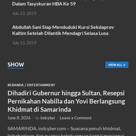
Dalam Tasyskuran HBA Ke 59
July 23, 2019
Abdullah Sani Siap Menduduki Kursi Sekdaprov
Kaltim Setelah Dilantik Mendagri Selasa Lusa
July 13, 2019
SHOW
VIEW ALL
BERANDA
/
ENTERTAINMENT
Dihadiri Gubernur hingga Sultan, Resepsi
Pernikahan Nabilla dan Yovi Berlangsung
Khidmat di Samarinda
June 8, 2026
-
by
indcyber
-
Leave a Comment
SAMARINDA, indcyber.com – Suasana penuh khidmat,
kebahagiaan, dan nuansa kekeluargaan kental mewarnai