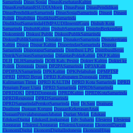
Samarinda
Dinas Sosial
DinasKesehatanKaltim
DinasKesehatanRSUDIAMoeis
DinasPasar
DinasPendidikan
DinasPendidikanSamarinda
DinasSosialSamarinda
Dinasti
Dinasti
Politik
Disabilitas
DisdikbudSamarinda
DisdikbudSamarindaHIMPAUDIInsentifGuru
Dishub Kota
Samarinda
DishubKaltim
DishubSamarinda
DisiplinBerkendara
Diskominfo
Diskusi Public
DiskusiPublikSamarinda
DiskusiPublikSampah
Disnaker
DisnakerSamarinda
Disnakertrans
Kaltim
Dispar
Dispar Kaltim
DisperindagSamarinda
Dispora
Samarinda
DisporaparSamarinda
Distribusi LPG
DistribusiBeras
DistrikNavigasiSamarindap
DitlantasPoldaKaltim
DKP Kaltim
DLH
DLHSamarinda
DOB Kab. Pesisir
Dokter Kaltim
Doktet ke
Politik
Donggala
Dosen
DP2PASamarinda
DP3AKalti
DPDPANSamarinda
DPKKaltim
DPKPelabuhan
DPMPTSP
DPRD
DPRD Berau
DPRD Kabupaten Donggala
DPRD
Kalimantan Timur
DPRD KALTIM
DPRD Kota Samarinda
DPRD
Penajam Paser Utara
DPRD Samarinda
DPRDbSamarinda
DPRDDKI
DPRDDonggala
DPRDKaltim
DPRDKotaSamarinda
DPRDResponsif
DPRDSamarinda
DPRDSamarindaPemkotSamarinda
Dprf
Dr.Sani
Drainase
Dualisme
Dugaan Korupsi
DugaanKekerasanAnak
DugaanPenyalahgunaanJabatan
Durian Melak
Edukasi
EdukasiDigital
EdukasiLingkungan
Edy Suharto
Efesiensi
Efesiensi
Anggaran
Efisiensi Anggaran
EfisiensiAnggaran
EkonomiDaerah
EkonomiDigital
EkonomiDigitalIndonesia
EkonomiHijau