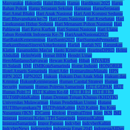
Masyarakat
Hakordia
Halal Bihala
Hamas
Hardiknas 2025
Harga
Bahan Pokok
Harga Seragam Sekolah
Harganas
HargaSeragam
Hari Amal Bhakti
Hari Anak Nasional
Hari Anti Korupsi Sedunia
Hari Bhayangkara ke-79
Hari Guru Nasional
Hari Kesehatan
Hari
Lingkungan Hidup Sedunia
Hari Menanam Pohon Nasional
Hari
Pahlawan
Hari Raya Kurban
Hari Sungai Nasional
Hari Ulang
Tahun Republik Indonesia Ke-79
HariAnakNasional2025
HariBaktiKemenimipas
HariSantri2025
HariSumpahPemuda97
HarkamtibmasSinergiAntarInstansi
Harlah
Harlah NU
Harumkan
Klatim
Hasanuddin Mas'ud
Hasto Kristiyanto
HearingDPRD
Helmi
Abdullah
HelmWajib
Hemat BBM
Hendri Umar
HeroMardanusSatyawan
Hewan Kurban
Hibah
HIVAIDS
Hj.Sulasih
HMI
HMIKotaSamarinda
Home Industri
HONORER
Hotel Amaris Samarinda
Hotel Atlet
HotmarulituaManalu
HPN
HPN 2025
HPN2025
Hukum
Hukum Dan Anak Mida
Hukum dan
Kriminal
HukumKeimigrasian
Human Capital Strategy
Human
Security
humanis
Humas Polresta Samarinda
HUT GEPAK
HUT
Humas Polri 73
HUT Kaltim Ke-68
HUT RI 73
HUT RI 79
HUT68PoldaKaltim
Hutan Dengan Tujuan Khusus (KHDTK)
Universitas Mulawarman
Hutan Pendidikan Unmul
Hutang
HUTBhayangkara79
HUTPoldaKaltim
IAD Kaltim
Ibu Kota
Nusantara (IKN)
IDCamp
Idiologi
iFestivalTring
Iklan
IKN
IM3
Imigrasi
Imigrasi Kelas | TPI Samarinda
ImigrasiKaltim
ImigrasiSamarinda
Impor Pangan
Indcyber
IndcyberKaltim
IndcyberNews
Independen
Indonesia Emas 2045
IndonesiaAIDay