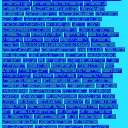
IndonesiaDigital
Indosat Ooredoo Hutchison
Indosat2025
IndosatBusines
IndosatOoredooHutchison
IndustriMigas
infrastruktur
Infrastruktur jalan
Infrastruktur Kaltim
Infrastruktur
Pendidikan
Infrastruktur Samarinda
infrastrukturDigital
InfrastrukturPendidikan
InklusiDigital
Inklusif
Inovasi
Pemberdayaan Masyarakat
InovasiDigital
InovasiLingkungan
InovasiPemuda
InovasiTeknologi
Inprastruktur
Insiden Jambatan
Mahakam I
Insinerator
inspeksi
InspeksiSekolah
Inspektorat
Integritas
INTERNATIONAL WOMENS DAY
Internet gratis
InvestasiEmasDigital
InvestasiSamarinda
IOH
IPERDA
Iran Noor -
Hadi Mulyadi
IrjenEndarPriantoro
IsmailLatisi
ISRAN NOOR
Isran-Hadi
Iswandi
IUP
Izin Ormas
JagungUntukBangsa
Jahidin
Jaksa Agung
Jalan Batuah
Jalan Longsor
Jalan Nasional
Jalan
Provinsi
Jalan Ring Road
Jalan Samarinda Balikpapan
Jalan Sehat
JalanSuriansyah
Jam malam
Jama'ah haji
Jambatan Mahakam
Jambatan Mahakam I
Jambatan Sei Nibung
JamboreKarhutla
Jangan mudah percaya berita hoaks
Janji pertamina
Janji Politik
JARAN 2024
Jaringan Narkoba
JayaMualimin
JobFair2025
JohaFajal
Joko Wiratno
JOKOWIDODO
JokoWiratno
Jos Pol
Josspoll
Judi Togel
JumatBerbagi
Juru Parkir
K3
Kabid Humas
Polda Kaltim
Kabinet Merah Putih
Kabupaten Berau
Kabur Aja
Dulu
Kadis PUPR Samarinda
Kalimantan
Kalimantan Timur
KalimantanTimu
KalimantanTimur
kaltim
Kaltim Emas
Kaltim
Paradise of the East
KaltimBerkarakter
KaltimCerdas
KaltimExpo2025
KaltimSehat
KaltimSukses
KaltimTerkini