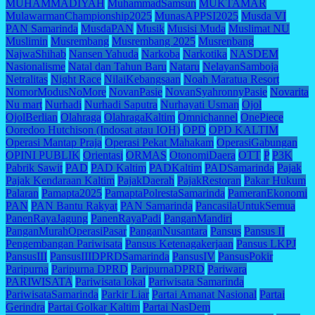
MUHAMMADIYAH
MuhammadSamsun
MUKTAMAR
MulawarmanChampionship2025
MunasAPPSI2025
Musda VI
PAN Samarinda
MusdaPAN
Musik
Musisi Muda
Muslimat NU
Muslimin
Musrembang
Musrembang 2025
Musrenbang
NajwaShihab
Nansen Yahuda
Narkoba
Narkotika
NASDEM
Nasionalisme
Natal dan Tahun Baru
Nataru
NelayanSamboja
Netralitas
Night Race
NilaiKebangsaan
Noah Maratua Resort
NomorModusNoMore
NovanPasie
NovanSyahronnyPasie
Novarita
Nu mart
Nurhadi
Nurhadi Saputra
Nurhayati Usman
Ojol
OjolBerlian
Olahraga
OlahragaKaltim
Omnichannel
OnePiece
Ooredoo Hutchison (Indosat atau IOH)
OPD
OPD KALTIM
Operasi Mantap Praja
Operasi Pekat Mahakam
OperasiGabungan
OPINI PUBLIK
Orientasi
ORMAS
OtonomiDaera
OTT
P
P3K
Pabrik Sawit
PAD
PAD Kaltim
PADKaltim
PADSamarinda
Pajak
Pajak Kendaraan Kaltim
PajakDaerah
PajakRestoran
Pakar Hukum
Palaran
Pamapta2025
PamaptaPolrestaSamarinda
PameranEkonomi
PAN
PAN Bantu Rakyat
PAN Samarinda
PancasilaUntukSemua
PanenRayaJagung
PanenRayaPadi
PanganMandiri
PanganMurahOperasiPasar
PanganNusantara
Pansus
Pansus II
Pengembangan Pariwisata
Pansus Ketenagakerjaan
Pansus LKPJ
PansusIII
PansusIIIDPRDSamarinda
PansusIV
PansusPokir
Paripurna
Paripurna DPRD
ParipurnaDPRD
Pariwara
PARIWISATA
Pariwisata lokal
Pariwisata Samarinda
PariwisataSamarinda
Parkir Liar
Partai Amanat Nasional
Partai
Gerindra
Partai Golkar Kaltim
Partai NasDem