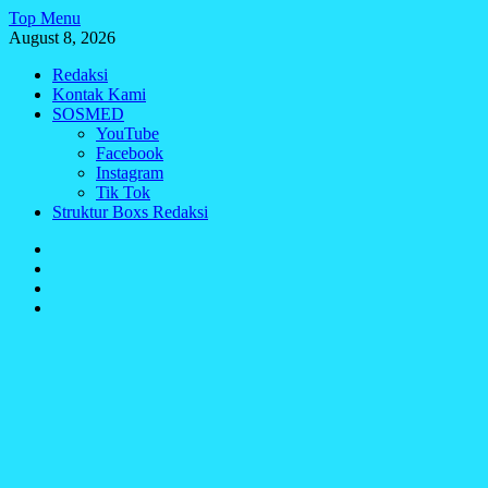
Skip
Top Menu
to
August 8, 2026
content
Redaksi
Kontak Kami
SOSMED
YouTube
Facebook
Instagram
Tik Tok
Struktur Boxs Redaksi
Redaksi
Kontak
Kami
SOSMED
Struktur
Boxs
Redaksi