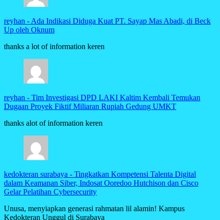
reyhan
-
Ada Indikasi Diduga Kuat PT. Sayap Mas Abadi, di Beck
Up oleh Oknum
thanks a lot of information keren
reyhan
-
Tim Investigasi DPD LAKI Kaltim Kembali Temukan
Dugaan Proyek Fiktif Miliaran Rupiah Gedung UMKT
thanks alot of information keren
kedokteran surabaya
-
Tingkatkan Kompetensi Talenta Digital
dalam Keamanan Siber, Indosat Ooredoo Hutchison dan Cisco
Gelar Pelatihan Cybersecurity
Unusa, menyiapkan generasi rahmatan lil alamin! Kampus
Kedokteran Unggul di Surabaya