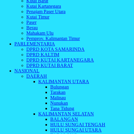
Kutai Barat
Kutai Kartanegara
Penajam Paser Utara
Kutai Timur
Paser
Berau
Mahakam Ulu
Pemprov. Kalimantan Timur
PARLEMENTARIA
DPRD KOTA SAMARINDA
DPRD KALTIM
DPRD KUTAI KARTANEGARA
DPRD KUTAI BARAT
NASIONAL
DAERAH
KALIMANTAN UTARA
Bulungan
Tarakan
Malinau
Nunukan
Tana Tidung
KALIMANTAN SELATAN
BALANGAN
HULU SUNGAI TENGAH
HULU SUNGAI UTARA