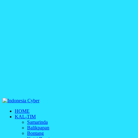
Indonesia Cyber
HOME
Media Cetak, Online & Streaming
KAL-TIM
Samarinda
Balikpapan
Bontang