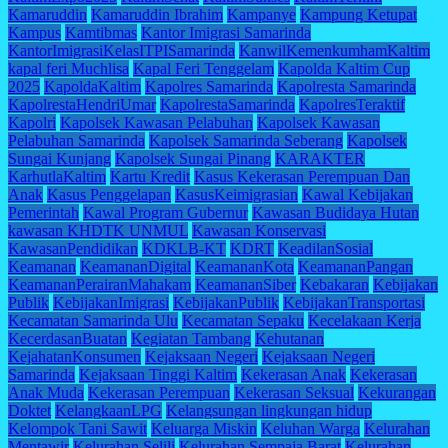
Kamaruddin
Kamaruddin Ibrahim
Kampanye
Kampung Ketupat
Kampus
Kamtibmas
Kantor Imigrasi Samarinda
KantorImigrasiKelasITPISamarinda
KanwilKemenkumhamKaltim
kapal feri Muchlisa
Kapal Feri Tenggelam
Kapolda Kaltim Cup
2025
KapoldaKaltim
Kapolres Samarinda
Kapolresta Samarinda
KapolrestaHendriUmar
KapolrestaSamarinda
KapolresTeraktif
Kapolri
Kapolsek Kawasan Pelabuhan
Kapolsek Kawasan
Pelabuhan Samarinda
Kapolsek Samarinda Seberang
Kapolsek
Sungai Kunjang
Kapolsek Sungai Pinang
KARAKTER
KarhutlaKaltim
Kartu Kredit
Kasus Kekerasan Perempuan Dan
Anak
Kasus Penggelapan
KasusKeimigrasian
Kawal Kebijakan
Pemerintah
Kawal Program Gubernur
Kawasan Budidaya Hutan
kawasan KHDTK UNMUL
Kawasan Konservasi
KawasanPendidikan
KDKLB-KT
KDRT
KeadilanSosial
Keamanan
KeamananDigital
KeamananKota
KeamananPangan
KeamananPerairanMahakam
KeamananSiber
Kebakaran
Kebijakan
Publik
KebijakanImigrasi
KebijakanPublik
KebijakanTransportasi
Kecamatan Samarinda Ulu
Kecamatan Sepaku
Kecelakaan Kerja
KecerdasanBuatan
Kegiatan Tambang
Kehutanan
KejahatanKonsumen
Kejaksaan Negeri
Kejaksaan Negeri
Samarinda
Kejaksaan Tinggi Kaltim
Kekerasan Anak
Kekerasan
Anak Muda
Kekerasan Perempuan
Kekerasan Seksual
Kekurangan
Doktet
KelangkaanLPG
Kelangsungan lingkungan hidup
Kelompok Tani Sawit
Keluarga Miskin
Keluhan Warga
Kelurahan
Mentawir
Kelurahan Selili
Kelurahan Sempaja Barat
Kelurahan