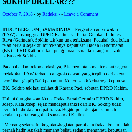
SOKHIP DIGELAR???
October 7, 2018
-
by
Redaksi -
-
Leave a Comment
INDCYBER.COM ,SAMARINDA – Pergantian antar waktu
(PAW) atas anggota DPRD Kaltim asal Partai Gerakan Indonesia
Raya (Gerindra), Sokhip tak kunjung terlaksana. Padahal, dua bulan
telah berlalu sejak diumumkannya keputusan Badan Kehormatan
(BK) DPRD Kaltim terkait penggunaan surat keterangan ijazah
palsu oleh Sokhip.
Padahal dalam rekomendasinya, BK meminta partai tersebut segera
melakukan PAW terhadap anggota dewan yang terpilih dari daerah
pemilihan (dapil) Balikpapan itu. Konon sejak keluarnya keputusan
BK, Sokhip tak lagi terlihat di Karang Paci, sebutan DPRD Kaltim.
Hal ini diungkapkan Ketua Fraksi Partai Gerindra DPRD Kaltim,
Josep. Kata Josep, sejak mendapat sanksi dari BK, Sokhip tidak
pernah hadir dalam rapat fraksi. Begitu pula dengan sejumlah
kegiatan partai yang dilaksanakan di Kaltim.
“Memang selama ini kegiatan-kegiatan partai dan fraksi, beliau tidak
pernah hadir. Apakah memang beliau sedang menunggu keputusan