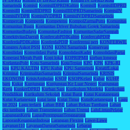
IV DPRD
Komisi IV DPRD Kaltim
Komisi IV DPRD Kota
Samarinda
KomisiI
KomisiIDPRDKaltim
KomisiII
KomisiIIDPRD
KomisiIII
KomisiIIIDPRD
KomisiIIIDPRDSamarinda
KomisiIV
KomisiIVDPR
KomisiIVDPRD
KomisiIVDPRDSamarinda
Kompercab
Komperda
Kompetensi
KompolZarmaPutra
Komunitas
Komunitas Bugis
Komunitas Driver Bubuhan Gojek Samarinda
KomunitasBudaya
KomunitasFashion
KomunitasSadarSampah
KonektivitasDaerah
KonfercabPDIKaltim
KonfercabPDIP
KonferdaPDIKaltim
KonferdaPDIP
Konferensi pers
KONFERWIL
Kongres Askot PSSI
KONI
KONI Samarinda
Konservasi
Konsilidasi
Konsolidasi Partai
KonsolidasiKader
KonsolidasiPartai
Koperasi Merah Putih
Kopi lokal
KOPRIPMII
korban longsor
KorlantasPolri
Kota Samarinda
KotaTepian
KPC
KPK
KPK-RI
kpu
KPU KALTIM
KPU Kubar
KPU Samarinda
KreatifLokal
Kriminal
KriminalitasSamarinda
KriminalSamarinda
KRISIS
EKONOMI
KrisisAmbulan
KSOP
KSOPKelasI
Kubar
KUHP
baru
Kukar
Kunjungan
Kunjungan Ke Luar Negeri
Kunjungan
Kerja
KunkerDPRD
Kurban Sapi
Kurikulum Merdeka
Kurikulum
Pendidikan
Kurikulum Sekolah
Kutai Barat
Kutai Karatanegara
Kutai Kartanegara
kutai lama
Kutai Timur
KutaiKartanegara
L
Lagu
hit 2024
Lagu terlaris
Lahan BBE
Lahan Bekas Tambang
Lahan
eks tambang
Lahan Transmigrasi
Lahan Unmul
LaluLintasPelajar
LapanganKerja
LapasPerempuanTenggarong
LaporanKeuanganIndosat
Larangan Flexing
Lawe-Lawe
Layanan110
LayananDaruratSamarinda
Lebaran