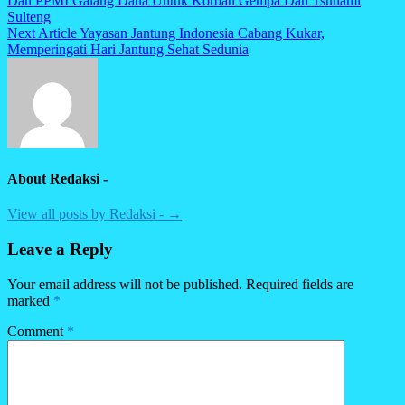
Dan PPMI Galang Dana Untuk Korban Gempa Dan Tsunami
navigation
Sulteng
Next Article
Yayasan Jantung Indonesia Cabang Kukar,
Memperingati Hari Jantung Sehat Sedunia
About Redaksi -
View all posts by Redaksi - →
Leave a Reply
Your email address will not be published.
Required fields are
marked
*
Comment
*