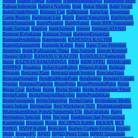
Aturan
Aturan Ormas
Audensi
AudiensiMahasiswa
Baharudin Muin
Bahasa Indonesia
Bahaya Narkoba
Bajir
Bakat Musik
Bakti Sosial
BaktiUntukNegeri
Balapan Liar
Balikpapan
BangAan
Bangunan
Cagar Budaya
Bangunan Liar
Banjir
Banjir Samarinda
BanjirAceh
BanjirSamarinda
BanjirSumbar
BanjirSumut
Bank BPR Samarinda
Bank Sampah
BanKeu
BankSampah
Bansos
Bantuan ATENSI
Bantuan Kebakaran
Bantuan Sosial
BantuanKeuangan
BantuanPendidikan
Bapemperda
BAPENDA KALTIM
BapendaSamarinda
Bappeda Kaltim
Baqa
Batas Usia Penerima
Beasiswa
Batik Kalimantan Timur
Bau Sampah
Bawah Kendali
Operasi (BKO)
BAWASLU KALTIM
BAWASLU Samarinda
Bazar
BAZNAS SAMARINDA
BBM
BBM SPBU
BBMKaltim
BBPPKS
Beasiswa
BebasAsapKaltim
Belanja Publik
Belimau
Benanga
Bencana Alam
Bencana tanah longsor
BencanaAlam
BencanaSumatera
BenderaMerahPutih
Bendungan
Bengkel Geratis
Bepelas
BerantasNarkoba
BerasPalsu
BerasPremiumPalsu
Berau
Berau Coal
Berbagi
Berita
Berita Hoaks
Berita Kalimantan Timur
BeritaKaltim
BeritaNasionalIndcyber
BeritaPendidikan
BeritaSamarinda
BeritaTeknologi
BeritaUtama
Berlindung dibalik
kuasa hukum
Bermanfaat
Best Workplace 2025
Bhabinkamtibmas
Bhabinkamtibmas Polsek Samarinda Ulu
Bhayangkara
Biaya
Perpisahan Sekolah
Bibit
Big mall
Bimbingan dan Penyuluhan
Kamtibmas
Birokrasi
Bisnis
BK DPRD Kaltim
BKKBN
BLT
BMKG
BNNP Kaltim
Bom ikan
Borneo Culture Festival
Borneo
Mukti
BorneoFC
BPBD
BPBD Paser Utara
BPBD Samarinda