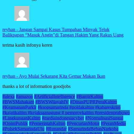
reyhan
-
Jangan Sampai Kasus Tumpahan Minyak Teluk
Balikpapan “Masuk Angin”di Tangan Hakim Yang Rakus Uang
terima kasih infonya keren
reyhan
-
Ayo Mulai Sekarang Kita Gemar Makan Ikan
thanks a lot of information goodjobs
#alexa
#amazon
#ArtificialIntelligence
#BanjirKaltim
#BWSMahakam
#BWSWilayahIV
#DinasPUPRPeraKaltim
#KeamananParkir
#ksopsamarinda #poldakaltim #kabareskrim
#kajatikaltim #kejaksaanagung # pemprovkaltim #presidenprabowo
#LingkunganKaltim
#mediaindonesiacyber
#NormalisasiSungai
#OpiniPublik
#PemerintahKaltim
#PencurianMotor
#PeranMedia
#PolsekSamarindaUlu
#Runandar
#SamarindaBebasNarkoba