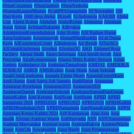
#SatresnarkobaSamarinda
#Sekda #PelayananPublik
#software
#StopCuranmor
#StopJambret
#StopNarkoba
#SungaiKarangMumus
#UnitPPASamarinda
10 November
100
Hari Kerja
1000 desa digital
3KiosK
5GIndonesia
AAKBB
Abdul
Giaz
Abdul Rohim
Abdullah
AbdulRohim
Abdunnur
Abraham
Ingan
Abrasi
AchmadSukamto
Adhyaksa
AdministrasiKependudukan
Adul Rohim
Afif Raihan Harun
AgusAndrianto
Agusriansyah
AhmadMaslihuddin
AI di Dunia
Kerja
AIExperienceCenter
AIIndonesia
Air Bersih
AITechCo
AIUntukKitaSemua
Aivolusi
AIvolusi5G
AKD
Akhmed Reza
Fachlevi
Akmal Malik
Akses Informasi
Aksi bersih-bersih
Aksi
Pencurian
AksiKemanusiaan
Aliansi Mitra Kaltim Bersatu
Aman
Ambon
Ambulance Air
AmbulanTanpaSopir
AMDAL
AMERIKA
SERIKAT
AMKB
AMSIKaltim
Anak Muda
Anak Sekolah
AnakCintaLingkunga
Ananda Emira Moeis
AnandaEmiraMoeis
Andi Harun
Andi Satya Adi Saputra
AndiHarun
Anggaran
Anggaran Kesehatan
Anggaran2025
Anggaran2026
AnggaranDaerah
AngkutanSekolah
AngkutanSungaiDanDanau
AnsorKaltim
Anti Korupsi
AntiScam
AntiSpam
APBD
APBD
Samarinda 2026
APBD2024
APBD2025
APBD2026
APBDKaltim
APBDPerubahan2025
APBDSamarinda
ApelSiagaKarhutla
APPSI
Apresiasi Kreasi Kaltim 2024
Arif Kurniawan
Arus Aras
Arus
mudik
ASerap Aspirasi Warga
AsliNuryadin
ASN
ASNTransportasi
Aspirasi Masyarakat
Aspirasi warga
AspirasiRakyat
AspirasiWarga
Aspol
AstaCita
Aswanuddin
Atasi Banjir
Atasi Pengangguran