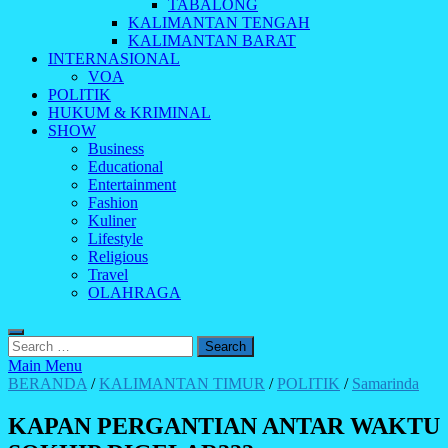
TABALONG
KALIMANTAN TENGAH
KALIMANTAN BARAT
INTERNASIONAL
VOA
POLITIK
HUKUM & KRIMINAL
SHOW
Business
Educational
Entertainment
Fashion
Kuliner
Lifestyle
Religious
Travel
OLAHRAGA
Search
for:
Main Menu
BERANDA
/
KALIMANTAN TIMUR
/
POLITIK
/
Samarinda
KAPAN PERGANTIAN ANTAR WAKTU