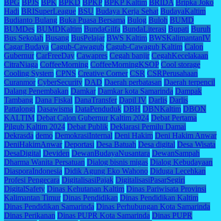
BPG
BPJS
BPK
BPKD
BPKP
BPKP Kaltim
BRIDA
Bripka Joko
Hadi
BRISuperLeague
BSU
Budaya Kerja Sehat
BudayaKaltim
Budianto Bulang
Buka Puasa Bersama
Bulog
Buloh
BUMD
BUMDes
BUMDKaltim
BundaGilfa
BundaLiterasi
Bupati
Buruh
Bus Sekolah
Busang
BusPelajar
BWS Kaltim
BWSKalimantanIV
Cagar Budaya
Cagub-Cawagub
Cagub-Cawagub Kaltim
Calon
Gubernur
CarFreeDay
Cawapres
Cegah banjir
CegahKecelakaan
CitraNiaga
CoffeeMorning
CoffeeMorningKSOP
Cool storage
Cooling System
CPNS
Creative Corner
CSR
CSRPerusahaan
Curanmor
CyberSecurity
DAD
Daerah perbatasan
Daerah terpencil
Dalang Penembakan
Damkar
Damkar kota Samarinda
Dampak
Tambang
Dana Fiskal
DanaTransfer
Dapil IV
Darlis
Darlis
Pattalongi
Dasawisma
DataPenduduk
DBH
DBNKaltim
DBON
KALTIM
Debat Calon Gubernur Kaltim 2024
Debat Pertama
Pilgub Kaltim 2024
Debat Publik
Deklarasi Pemilu Damai
Dekrasda
demo
DemokrasiInternal
Deni Hakim
Deni Hakim Anwar
DeniHakimAnwar
Deportasi
Desa Batuah
Desa digital
Desa Wisata
DesaDigital
Deviden
DewanBudayaNusantara
DewanSampah
Dharma Wanita Persatuan
Dialog bisnis migas
Dialog Kebudayaan
DiasporaIndonesia
Didik Agung Eko Wahono
Diduga Lecehkan
Profesi Pengecara
DigitalisasiPajak
DigitalisasiPasarSegiri
DigitalSafety
Dinas Kehutanan Kaltim
Dinas Pariwisata Provinsi
Kalimantan Timur
Dinas Pendidikan
Dinas Pendidikan Kaltim
Dinas Pendidikan Samarinda
Dinas Perhubungan Kota Samarinda
Dinas Perikanan
Dinas PUPR Kota Samarinda
Dinas PUPR