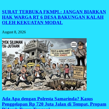
SURAT TERBUKA FKMPL: JANGAN BIARKAN
HAK WARGA RT 6 DESA BAKUNGAN KALAH
OLEH KEKUATAN MODAL
August 8, 2026
Ada Apa dengan Polresta Samarinda? Kasus
Penggelapan Rp 720 Juta Jalan di Tempat, Propam