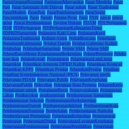
PartaiAmanatNasional
PartisipasiMasyarakat
Pasar Merdeka
Pasar
Pagi
Pasar Sanggam Adji Dilayas
Pasar subuh
Pasar Tradisional
PasarModern
PasarPagi
PasarPagiSamarinda
PasarSegiri
Pascatambang
Paser
Pasutri
Patung Pesut
Paud
PAW
pawai
pawai
akbar
Pawai Pembangunan
Payung Hukum
PDAM
PDI Perjuangan
PDIP
PDIPerjuangan
PDIPerjuanganKalimantanTimur
PDPRDSamarinda
Pedagang Kaki Lima
PedagangKecil
PedagangTradisional
Pedium Ajang
PeduliBencana
Pegadaian
PegadaianKalimantan
Pejabat Daerah
Pejabat Gubernur Kaltim
Pelabuhan
PelabuhanSamarinda
Pelajar SMA
Pelajar SMP
PelajarBawaMotor KeselamatanBerkendara
PelajarBermotor
Pelaku
bom ikan
PelakuKreatif
Pelanggaran
PelanggaranLaluLintas
Pelantikan
Pelantikan Anggota DPRD Kaltim
Pelantikan Komcad
Pelantikan KPPS
Pelantikan Pejabat
PelantikanPejabat
Pelatihan
Pelatihan Kepemimpinan Nasional (PKN)
Pelayanan medis
Pelayanan PDAM
Pelayanan Publik
PelayananKesehatan
PelayananPublik
Pelecehan
Peletakan Batu Pertama
PeluangKerja
Pemakaman umum
PemalsuanBeras
Pemasyarakatan
Pematangan
Lahan
Pembacokan
pembangunan
Pembangunan Samarinda
Pembangunan Sekolah
PembangunanBerkelanjutan
PembangunanDaerah
PembangunanInklusif
PembangunanKota
PembangunanNasional
Pembekalan
Pemberantasan Narkoba
Pemberdayaan Perempuan
PemekaranKelurahan
Pemenangan
Pemerasan
PemerataanDigital
PemerataanLayananKesehatan
PemerataanPembangunan
PemerataanPendidikan
Pemerintah