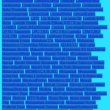
LegislasiBerkualitas
LegislasiDaerah
Lempake
LindungiHutan
Lingkungan
Lingkungan Hidup
Lingkungan Kerja
Lingkungan
Padat Penduduk
LingkunganHidup
LingkunganHidupSamarinda
LintasSamarinda
LiterasiAnak
LiterasiDigital
LiterasiKaltim
LiterasiKeuangan
LKPJ
Loa Bakung
Loa janan Ilir
Logistik KPU
Berau
Logistik Pemilu
Logistik Pilkada KPU Kota Samarinda
LOMBA
LongLifeFishStorage
Longsor
LowonganKerjaSamarinda
LP NU Samarinda
LPG 3 KG
LPG 3 Kg Langgka
LSM LIRA
KALTIM
Lubang Tambang
Lumbung Pangan
M.Said
Mahakam
Investment Forum
Mahakam Ulu
MahakamUlu
Mahasiswa
Mahasiswa Universitas Mulawarman
MAHULU
Mahyudin
Makanan Bergizi
MakanBergiziGratis
Manajemen RS Haji Darjad
ManajemenMedia
Mandiri
Mandiri Pangan
MAndriansya
Marangkayu
Marantua
Maratua
Masalah Ormas
Masjid Nurul
Inayaat
Masjid Shirothol Mustaqiem
Masyarakat Sulawesi Selatan
MasyarakatPesisir
Maulid Nabi
Maulid Nabi Muhammad
Mediasi
MelawanArus
MEMBACA BUKU
Mengamuk
Mengurangi
kemacetan
Menjaga Lingkungan
Mentawir
Menteri Kebudayaan
Merah-putih
MerawatPertiwi
Meriahnya HUT RI
Mewah
PejabatInstruksi Mendagri
Minyak Goreng
Minyak Goreng Mahal
MitigasiBencana
MMP
Modena
Modern
Mohammad Novan
Syahronny Pasie
MohammadNovanSyahronnyPasie
MohmadYasin
Moral
Motivasi
MTQ Kaltim
Muara Berau
muara muntai
Muay
Thai
Mugirejo
Muhammad Andriansyah
Muhammad Novan
Syahroni Pasie
Muhammad Samsun
MuhammadAndriansyah