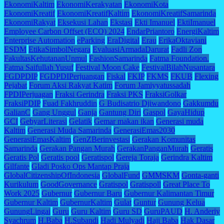
EkonomiKaltim
EkonomiKerakyatan
EkonomiKota
EkonomiKreatif
EkonomiKreatifKaltim
EkonomiKreatifSamarinda
EkonomiRakyat
Eksekusi Lahan
Ekstasi
Ekti Imanuel
EktiImanuel
Employee Carbon Offset (ECO) 2024
EndarPriantoro
EnergiKaltim
Enterprise Automation
eParking
EraDigital
Erau
ErikaOktaviani
ESDM
EtikaSimbolNegara
EvaluasiArmadaDarurat
Fadli Zon
FakultasKehutananUnmul
FashionSamarinda
Fatma Foundation.
Fatma Saifullah Yusuf
Festival Moon Cake
FestivalBilahNusantara
FGDPDIP
FGDPDIPerjuangan
Fiskal
FKIP
FKMS
FKUB
Flexing
Pejabat
Forum Aksi Rakyat Katim
Forum Jamiyyatussadah
FPDIPerjuagan
Fraksi Gerindra
Fraksi PKS
FraksiGolkar
FraksiPDIP
Fuad Fakhruddin
G Budisatrio Djiwandono
Gakkumdu
GalianC
Gang Unggul
Ganja
Gantung Diri
Gaspol
GayaHidup
GCI
GebyarLiterasi
Gelatik
Gemar makan ikan
Generasi muda
Kaltim
Generasi Muda Samarinda
GenerasiEmas2030
GenerasiEmasKaltim
GenZBerinvestasi
Gerakan Komunitas
Samarinda
Gerakan Pangan Murah
GerakanPanganMurah
Geratis
Geratis Pol
Geratis pool
Geratispol
Gereja Toraja
Gerindra Kaltim
Gilfante
Gladi Posko Ops Mantap Praja
GlobalCitizenshipOfIndonesia
GlobalFund
GMMSKM
Gonta-ganti
Kurikulum
GoodGovernance
Gratispol
Gratispoll
Great Place To
Work 2025
Gubernur
Gubernur Baru
Gubernur Kalimantan Timur
Gubernur Kaltim
GubernurKaltim
Gulat
Guntur
Gunung Kelua
GunungLingai
Guru
Guru Kaltim
Guru SD
GuruPAUD
H. Anderiy
Syachrum
H.Baba
H.Subandi
Hadi Mulyadi
Haji Baba
Hak Dasar