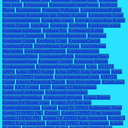
Tani Aman
Kemanusiaan
KemanusiaanUntukPangan
Kembang
Mapan
Kemenimipas
Kemenko Polhukam
KemenkumhamKaltim
Kementerian Komunikasi dan Digital (Komdig
Kementerian Sosial
KementerianImigrasi
Kenakalan remaja
Kenyah Lepoq Bem Kaltim
Kepala Daerah
kepolisian
Kerajinan
Keributan
Kerukunan warga
Kerusakan kendaraan
Kesbang PoL
Kesbangpol Kaltim
Kesbangpol Samarinda
KesbangpolSamarinda
Kesehatan
Kesehatan Geratis
Kesehatan Gratis
KesehatanDaerah
KesehatanPublik
Kesejahteraan Karyawan
Kesejahteraan
Masyarakat
KesejahteraanPendidik
KeselamatanJalan
KeselamatanPelajar
KeselamatanPublik
KeselamatanSiswa
KeselamatanWarga
Kesetaraan Gender
Ketahanan Pangan
Ketahananpangan
KetahananPanganNasional
Ketua
KETUA
APPSI
Ketua DPRD Kaltim
Ketua DPRD Kota Samarinda
Ketua
Komisi II DPRD Samarinda
KewarganegaraanGanda
KHDTK
Unmul
Kinerja Pemerintah Daerah
Kios Penyeimbang
Kisruh sawit
Kutim
KKN Unmul
KNPI
Kodam VI.Mulawarman
KolaborasiLingkungan
KolaborasiLintasSektor
KolaborasiPendidikan
KolaborasiPolriSantri
Kolam Retensi
Kombes Pol Hendri Umar
Kombes Pol Yuliyanto
KombesHendriUmar
Komcad
Komi IV DPRD Kalimantan Timur
Komisi D DPRD DKI
Komisi I
Komisi I DPRD Kota Samarinda
Komisi I DPRD PPU
Komisi I V DPRD Kota Samarinda
Komisi II
DPRD Kota Samarinda
Komisi III DPRD Kota Samarinda
Komisi