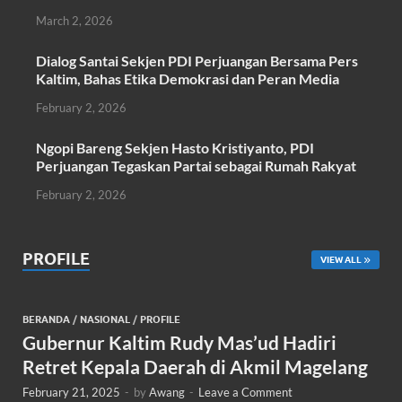
k
p
March 2, 2026
Dialog Santai Sekjen PDI Perjuangan Bersama Pers
Kaltim, Bahas Etika Demokrasi dan Peran Media
February 2, 2026
Ngopi Bareng Sekjen Hasto Kristiyanto, PDI
Perjuangan Tegaskan Partai sebagai Rumah Rakyat
February 2, 2026
PROFILE
VIEW ALL
BERANDA
/
NASIONAL
/
PROFILE
Gubernur Kaltim Rudy Mas’ud Hadiri
Retret Kepala Daerah di Akmil Magelang
February 21, 2025
-
by
Awang
-
Leave a Comment