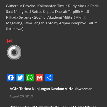
Gubernur Provinsi Kalimantan Timur, Rudy Mas’ud Pada
Saat Mengikuti Retret Kepala Daerah Terpilih Hasil
Pilkada Serantak 2024 di Akademi Militer( Akmil)
Magelang, Jawa Tengah. Foto by Adpim Pemprov Kaltim.
(Istimewa) …
F
T
W
G
S
ac
w
h
m
h
AGM Terima Kunjungan Kasdam VI/Mulawarman
e
itt
at
ail
ar
August 20, 2019
b
er
s
e
Rutan Kelas IIA Samarinda Ajukan 289 Nama Warga