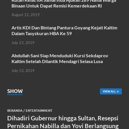
o
A
Binaan Untuk Dapat Remisi Kemerdekaan RI
o
p
August 12, 2019
k
p
Artis KDI Dan Bintang Pantura Goyang Kejati Kaltim
Dalam Tasyskuran HBA Ke 59
July 23, 2019
Abdullah Sani Siap Menduduki Kursi Sekdaprov
Kaltim Setelah Dilantik Mendagri Selasa Lusa
July 13, 2019
SHOW
VIEW ALL
BERANDA
/
ENTERTAINMENT
Dihadiri Gubernur hingga Sultan, Resepsi
Pernikahan Nabilla dan Yovi Berlangsung