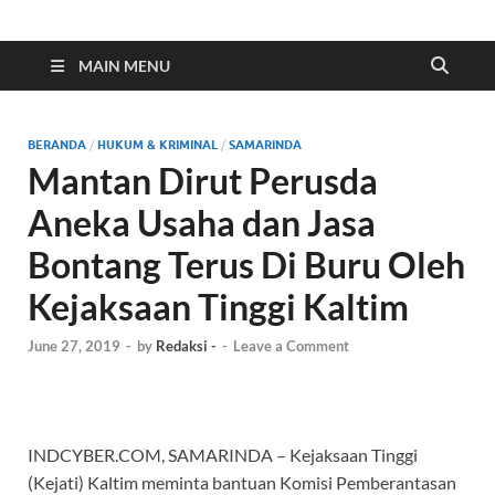
Indonesia Cyber
Media Cetak, Online & Streaming
MAIN MENU
BERANDA
/
HUKUM & KRIMINAL
/
SAMARINDA
Mantan Dirut Perusda
Aneka Usaha dan Jasa
Bontang Terus Di Buru Oleh
Kejaksaan Tinggi Kaltim
June 27, 2019
-
by
Redaksi -
-
Leave a Comment
INDCYBER.COM, SAMARINDA – Kejaksaan Tinggi
(Kejati) Kaltim meminta bantuan Komisi Pemberantasan