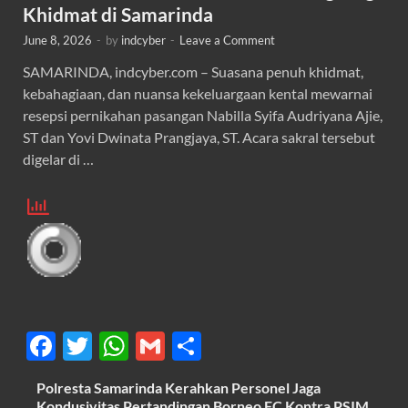
Khidmat di Samarinda
June 8, 2026
-
by
indcyber
-
Leave a Comment
SAMARINDA, indcyber.com – Suasana penuh khidmat,
kebahagiaan, dan nuansa kekeluargaan kental mewarnai
resepsi pernikahan pasangan Nabilla Syifa Audriyana Ajie,
ST dan Yovi Dwinata Prangjaya, ST. Acara sakral tersebut
digelar di …
F
T
W
G
S
ac
w
h
m
h
Polresta Samarinda Kerahkan Personel Jaga
e
itt
at
ail
ar
Kondusivitas Pertandingan Borneo FC Kontra PSIM