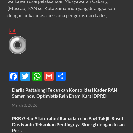
wartawan usai pelaksanaan Musyawarah Cabang
(Muscab) PAN se-Kota Samarinda yang dirangkaikan
dengan buka puasa bersama pengurus dan kader, …
F
T
W
G
S
ac
w
h
m
h
Darlis Pattalongi Tekankan Konsolidasi Kader PAN
e
itt
at
ail
ar
Samarinda, Optimistis Raih Enam Kursi DPRD
b
er
s
e
March 8, 2026
o
A
PKB Gelar Silaturahmi Ramadan dan Bagi Takjil, Rusdi
o
p
Doviyanto Tekankan Pentingnya Sinergi dengan Insan
Pers