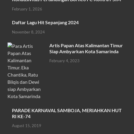
b
er
s
e
February 1, 2026
o
A
Daftar Lagu Hit Sepanjang 2024
o
p
November 8, 2024
k
p
Artis Papan Atas Kalimantan Timur
Siap Ambyarkan Kota Samarinda
February 4, 2023
PARADE KARNAVAL SAMBOJA, MERIAHKAN HUT
RI KE-74
August 15, 2019