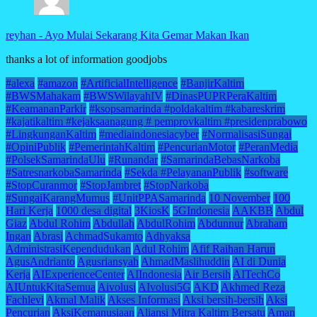
reyhan
-
Ayo Mulai Sekarang Kita Gemar Makan Ikan
thanks a lot of information goodjobs
#alexa
#amazon
#ArtificialIntelligence
#BanjirKaltim
#BWSMahakam
#BWSWilayahIV
#DinasPUPRPeraKaltim
#KeamananParkir
#ksopsamarinda #poldakaltim #kabareskrim
#kajatikaltim #kejaksaanagung # pemprovkaltim #presidenprabowo
#LingkunganKaltim
#mediaindonesiacyber
#NormalisasiSungai
#OpiniPublik
#PemerintahKaltim
#PencurianMotor
#PeranMedia
#PolsekSamarindaUlu
#Runandar
#SamarindaBebasNarkoba
#SatresnarkobaSamarinda
#Sekda #PelayananPublik
#software
#StopCuranmor
#StopJambret
#StopNarkoba
#SungaiKarangMumus
#UnitPPASamarinda
10 November
100
Hari Kerja
1000 desa digital
3KiosK
5GIndonesia
AAKBB
Abdul
Giaz
Abdul Rohim
Abdullah
AbdulRohim
Abdunnur
Abraham
Ingan
Abrasi
AchmadSukamto
Adhyaksa
AdministrasiKependudukan
Adul Rohim
Afif Raihan Harun
AgusAndrianto
Agusriansyah
AhmadMaslihuddin
AI di Dunia
Kerja
AIExperienceCenter
AIIndonesia
Air Bersih
AITechCo
AIUntukKitaSemua
Aivolusi
AIvolusi5G
AKD
Akhmed Reza
Fachlevi
Akmal Malik
Akses Informasi
Aksi bersih-bersih
Aksi
Pencurian
AksiKemanusiaan
Aliansi Mitra Kaltim Bersatu
Aman