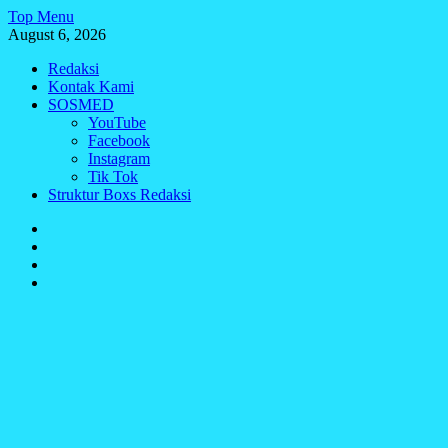
Skip
Top Menu
to
August 6, 2026
content
Redaksi
Kontak Kami
SOSMED
YouTube
Facebook
Instagram
Tik Tok
Struktur Boxs Redaksi
Redaksi
Kontak
Kami
SOSMED
Struktur
Boxs
Redaksi