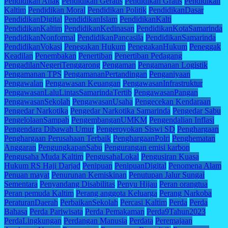
Pendidikan Anak
Pendidikan Geratis
Pendidikan Gratis
Pendidikan
Kaltim
Pendidikan Moral
Pendidikan Politik
PendidikanDasar
PendidikanDigital
PendidikanIslam
PendidikanKalti
PendidikanKaltim
PendidikanKedinasan
PendidikanKotaSamarinda
PendidikanNonformal
PendidikanPancasila
PendidikanSamarinda
PendidikanVokasi
Penegakan Hukum
PenegakanHukum
Peneggak
Keadilan
Penembakan
Penertiban
Penertiban Pedagang
PengadilanNegeriTenggarong
Pengaman
Pengamanan Logistik
Pengamanan TPS
PengamananPertandingan
Penganiyaan
Pengawalan
Pengawasan Keuangan
PengawasanInfrastruktur
PengawasanLaluLintasSamarindaTertib
PengawasanPangan
PengawasanSekolah
PengawasanUsaha
Pengecekan Kendaraan
Pengedar Narkotika
Pengedar Narkotika Samarinda
Pengedar Sabu
PengelolaanSampah
PengembanganUMKM
Pengendalian Inflasi
Pengendara Dibawah Umur
Pengeroyokan Siswi SD
Penghargaan
Penghargaan Perusahaan Terbaik
PenghargaanPolri
Penghematan
Anggaran
PengungkapanSabu
Pengurangan emisi karbon
Pengusaha Muda Kaltim
PengusahaLokal
Pengusiran Kuasa
Hukum RS Haji Darjad
Penipuan
PenipuanDigital
Penomena Alam
Penuan mayat
Penurunan Kemiskinan
Penutupan Jalur Sungai
Sementara
Penyandang Disabilitas
Penyu Hijau
Peran orangtua
Peran pemuda Kaltim
Perang anggota Keluarga
Perang Narkoba
PeraturanDaerah
PerbaikanSekolah
Percasi Kaltim
Perda
Perda
Bahasa
Perda Pariwisata
Perda Pemakaman
Perda9Tahun2023
PerdaLingkungan
Perdangan Manusia
Perdata
Peremajaan