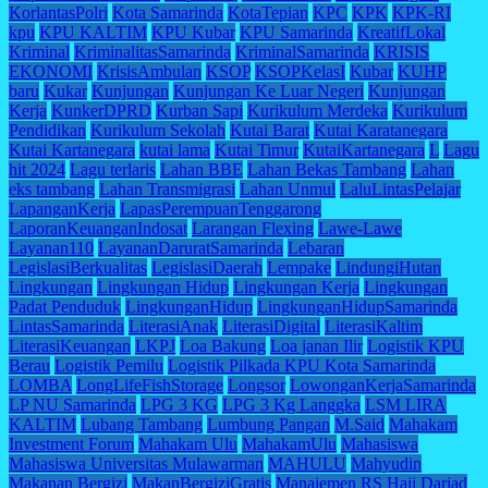
KorlantasPolri
Kota Samarinda
KotaTepian
KPC
KPK
KPK-RI
kpu
KPU KALTIM
KPU Kubar
KPU Samarinda
KreatifLokal
Kriminal
KriminalitasSamarinda
KriminalSamarinda
KRISIS
EKONOMI
KrisisAmbulan
KSOP
KSOPKelasI
Kubar
KUHP
baru
Kukar
Kunjungan
Kunjungan Ke Luar Negeri
Kunjungan
Kerja
KunkerDPRD
Kurban Sapi
Kurikulum Merdeka
Kurikulum
Pendidikan
Kurikulum Sekolah
Kutai Barat
Kutai Karatanegara
Kutai Kartanegara
kutai lama
Kutai Timur
KutaiKartanegara
L
Lagu
hit 2024
Lagu terlaris
Lahan BBE
Lahan Bekas Tambang
Lahan
eks tambang
Lahan Transmigrasi
Lahan Unmul
LaluLintasPelajar
LapanganKerja
LapasPerempuanTenggarong
LaporanKeuanganIndosat
Larangan Flexing
Lawe-Lawe
Layanan110
LayananDaruratSamarinda
Lebaran
LegislasiBerkualitas
LegislasiDaerah
Lempake
LindungiHutan
Lingkungan
Lingkungan Hidup
Lingkungan Kerja
Lingkungan
Padat Penduduk
LingkunganHidup
LingkunganHidupSamarinda
LintasSamarinda
LiterasiAnak
LiterasiDigital
LiterasiKaltim
LiterasiKeuangan
LKPJ
Loa Bakung
Loa janan Ilir
Logistik KPU
Berau
Logistik Pemilu
Logistik Pilkada KPU Kota Samarinda
LOMBA
LongLifeFishStorage
Longsor
LowonganKerjaSamarinda
LP NU Samarinda
LPG 3 KG
LPG 3 Kg Langgka
LSM LIRA
KALTIM
Lubang Tambang
Lumbung Pangan
M.Said
Mahakam
Investment Forum
Mahakam Ulu
MahakamUlu
Mahasiswa
Mahasiswa Universitas Mulawarman
MAHULU
Mahyudin
Makanan Bergizi
MakanBergiziGratis
Manajemen RS Haji Darjad