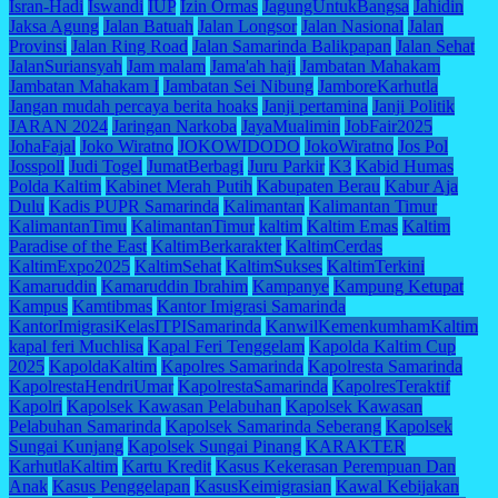
Isran-Hadi
Iswandi
IUP
Izin Ormas
JagungUntukBangsa
Jahidin
Jaksa Agung
Jalan Batuah
Jalan Longsor
Jalan Nasional
Jalan
Provinsi
Jalan Ring Road
Jalan Samarinda Balikpapan
Jalan Sehat
JalanSuriansyah
Jam malam
Jama'ah haji
Jambatan Mahakam
Jambatan Mahakam I
Jambatan Sei Nibung
JamboreKarhutla
Jangan mudah percaya berita hoaks
Janji pertamina
Janji Politik
JARAN 2024
Jaringan Narkoba
JayaMualimin
JobFair2025
JohaFajal
Joko Wiratno
JOKOWIDODO
JokoWiratno
Jos Pol
Josspoll
Judi Togel
JumatBerbagi
Juru Parkir
K3
Kabid Humas
Polda Kaltim
Kabinet Merah Putih
Kabupaten Berau
Kabur Aja
Dulu
Kadis PUPR Samarinda
Kalimantan
Kalimantan Timur
KalimantanTimu
KalimantanTimur
kaltim
Kaltim Emas
Kaltim
Paradise of the East
KaltimBerkarakter
KaltimCerdas
KaltimExpo2025
KaltimSehat
KaltimSukses
KaltimTerkini
Kamaruddin
Kamaruddin Ibrahim
Kampanye
Kampung Ketupat
Kampus
Kamtibmas
Kantor Imigrasi Samarinda
KantorImigrasiKelasITPISamarinda
KanwilKemenkumhamKaltim
kapal feri Muchlisa
Kapal Feri Tenggelam
Kapolda Kaltim Cup
2025
KapoldaKaltim
Kapolres Samarinda
Kapolresta Samarinda
KapolrestaHendriUmar
KapolrestaSamarinda
KapolresTeraktif
Kapolri
Kapolsek Kawasan Pelabuhan
Kapolsek Kawasan
Pelabuhan Samarinda
Kapolsek Samarinda Seberang
Kapolsek
Sungai Kunjang
Kapolsek Sungai Pinang
KARAKTER
KarhutlaKaltim
Kartu Kredit
Kasus Kekerasan Perempuan Dan
Anak
Kasus Penggelapan
KasusKeimigrasian
Kawal Kebijakan