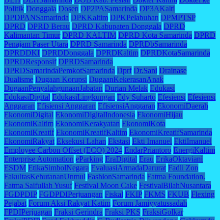
Politik
Donggala
Dosen
DP2PASamarinda
DP3AKalti
DPDPANSamarinda
DPKKaltim
DPKPelabuhan
DPMPTSP
DPRD
DPRD Berau
DPRD Kabupaten Donggala
DPRD
Kalimantan Timur
DPRD KALTIM
DPRD Kota Samarinda
DPRD
Penajam Paser Utara
DPRD Samarinda
DPRDbSamarinda
DPRDDKI
DPRDDonggala
DPRDKaltim
DPRDKotaSamarinda
DPRDResponsif
DPRDSamarinda
DPRDSamarindaPemkotSamarinda
Dprf
Dr.Sani
Drainase
Dualisme
Dugaan Korupsi
DugaanKekerasanAnak
DugaanPenyalahgunaanJabatan
Durian Melak
Edukasi
EdukasiDigital
EdukasiLingkungan
Edy Suharto
Efesiensi
Efesiensi
Anggaran
Efisiensi Anggaran
EfisiensiAnggaran
EkonomiDaerah
EkonomiDigital
EkonomiDigitalIndonesia
EkonomiHijau
EkonomiKaltim
EkonomiKerakyatan
EkonomiKota
EkonomiKreatif
EkonomiKreatifKaltim
EkonomiKreatifSamarinda
EkonomiRakyat
Eksekusi Lahan
Ekstasi
Ekti Imanuel
EktiImanuel
Employee Carbon Offset (ECO) 2024
EndarPriantoro
EnergiKaltim
Enterprise Automation
eParking
EraDigital
Erau
ErikaOktaviani
ESDM
EtikaSimbolNegara
EvaluasiArmadaDarurat
Fadli Zon
FakultasKehutananUnmul
FashionSamarinda
Fatma Foundation.
Fatma Saifullah Yusuf
Festival Moon Cake
FestivalBilahNusantara
FGDPDIP
FGDPDIPerjuangan
Fiskal
FKIP
FKMS
FKUB
Flexing
Pejabat
Forum Aksi Rakyat Katim
Forum Jamiyyatussadah
FPDIPerjuagan
Fraksi Gerindra
Fraksi PKS
FraksiGolkar