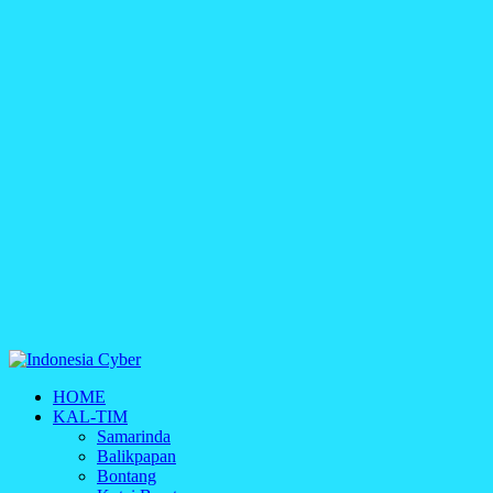
Indonesia Cyber
HOME
Media Cetak, Online & Streaming
KAL-TIM
Samarinda
Balikpapan
Bontang