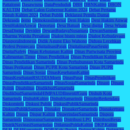
Pattalongi
Dasawisma
DataPenduduk
DBH
DBNKaltim
DBON
KALTIM
Debat Calon Gubernur Kaltim 2024
Debat Pertama
Pilgub Kaltim 2024
Debat Publik
Deklarasi Pemilu Damai
Dekrasda
demo
DemokrasiInternal
Deni Hakim
Deni Hakim Anwar
DeniHakimAnwar
Deportasi
Desa Batuah
Desa digital
Desa Wisata
DesaDigital
Deviden
DewanBudayaNusantara
DewanSampah
Dharma Wanita Persatuan
Dialog bisnis migas
Dialog Kebudayaan
DiasporaIndonesia
Didik Agung Eko Wahono
Diduga Lecehkan
Profesi Pengecara
DigitalisasiPajak
DigitalisasiPasarSegiri
DigitalSafety
Dinas Kehutanan Kaltim
Dinas Pariwisata Provinsi
Kalimantan Timur
Dinas Pendidikan
Dinas Pendidikan Kaltim
Dinas Pendidikan Samarinda
Dinas Perhubungan Kota Samarinda
Dinas Perikanan
Dinas PUPR Kota Samarinda
Dinas PUPR
Samarinda
Dinas Sosial
DinasKesehatanKaltim
DinasKesehatanRSUDIAMoeis
DinasPasar
DinasPendidikan
DinasPendidikanSamarinda
DinasSosialSamarinda
Dinasti
Dinasti
Politik
Disabilitas
DisdikbudSamarinda
DisdikbudSamarindaHIMPAUDIInsentifGuru
Dishub Kota
Samarinda
DishubKaltim
DishubSamarinda
DisiplinBerkendara
Diskominfo
Diskusi Public
DiskusiPublikSamarinda
DiskusiPublikSampah
Disnaker
DisnakerSamarinda
Disnakertrans
Kaltim
Dispar
Dispar Kaltim
DisperindagSamarinda
Dispora
Samarinda
DisporaparSamarinda
Distribusi LPG
DistribusiBeras
DistrikNavigasiSamarindap
DitlantasPoldaKaltim
DKP Kaltim
DLH
DLHSamarinda
DOB Kab. Pesisir
Dokter Kaltim
Doktet ke