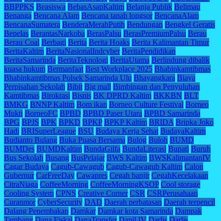
BBPPKS
Beasiswa
BebasAsapKaltim
Belanja Publik
Belimau
Benanga
Bencana Alam
Bencana tanah longsor
BencanaAlam
BencanaSumatera
BenderaMerahPutih
Bendungan
Bengkel Geratis
Bepelas
BerantasNarkoba
BerasPalsu
BerasPremiumPalsu
Berau
Berau Coal
Berbagi
Berita
Berita Hoaks
Berita Kalimantan Timur
BeritaKaltim
BeritaNasionalIndcyber
BeritaPendidikan
BeritaSamarinda
BeritaTeknologi
BeritaUtama
Berlindung dibalik
kuasa hukum
Bermanfaat
Best Workplace 2025
Bhabinkamtibmas
Bhabinkamtibmas Polsek Samarinda Ulu
Bhayangkara
Biaya
Perpisahan Sekolah
Bibit
Big mall
Bimbingan dan Penyuluhan
Kamtibmas
Birokrasi
Bisnis
BK DPRD Kaltim
BKKBN
BLT
BMKG
BNNP Kaltim
Bom ikan
Borneo Culture Festival
Borneo
Mukti
BorneoFC
BPBD
BPBD Paser Utara
BPBD Samarinda
BPG
BPJS
BPK
BPKD
BPKP
BPKP Kaltim
BRIDA
Bripka Joko
Hadi
BRISuperLeague
BSU
Budaya Kerja Sehat
BudayaKaltim
Budianto Bulang
Buka Puasa Bersama
Bulog
Buloh
BUMD
BUMDes
BUMDKaltim
BundaGilfa
BundaLiterasi
Bupati
Buruh
Bus Sekolah
Busang
BusPelajar
BWS Kaltim
BWSKalimantanIV
Cagar Budaya
Cagub-Cawagub
Cagub-Cawagub Kaltim
Calon
Gubernur
CarFreeDay
Cawapres
Cegah banjir
CegahKecelakaan
CitraNiaga
CoffeeMorning
CoffeeMorningKSOP
Cool storage
Cooling System
CPNS
Creative Corner
CSR
CSRPerusahaan
Curanmor
CyberSecurity
DAD
Daerah perbatasan
Daerah terpencil
Dalang Penembakan
Damkar
Damkar kota Samarinda
Dampak
Tambang
Dana Fiskal
DanaTransfer
Dapil IV
Darlis
Darlis