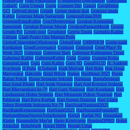
FraksiPDIP
Fuad Fakhruddin
G Budisatrio Djiwandono
Gakkumdu
GalianC
Gang Unggul
Ganja
Gantung Diri
Gaspol
GayaHidup
GCI
GebyarLiterasi
Gelatik
Gemar makan ikan
Generasi muda
Kaltim
Generasi Muda Samarinda
GenerasiEmas2030
GenerasiEmasKaltim
GenZBerinvestasi
Gerakan Komunitas
Samarinda
Gerakan Pangan Murah
GerakanPanganMurah
Geratis
Geratis Pol
Geratis pool
Geratispol
Gereja Toraja
Gerindra Kaltim
Gilfante
Gladi Posko Ops Mantap Praja
GlobalCitizenshipOfIndonesia
GlobalFund
GMMSKM
Gonta-ganti
Kurikulum
GoodGovernance
Gratispol
Gratispoll
Great Place To
Work 2025
Gubernur
Gubernur Baru
Gubernur Kalimantan Timur
Gubernur Kaltim
GubernurKaltim
Gulat
Guntur
Gunung Kelua
GunungLingai
Guru
Guru Kaltim
Guru SD
GuruPAUD
H. Anderiy
Syachrum
H.Baba
H.Subandi
Hadi Mulyadi
Haji Baba
Hak Dasar
Masyarakat
Hakordia
Halal Bihala
Hamas
Hardiknas 2025
Harga
Bahan Pokok
Harga Seragam Sekolah
Harganas
HargaSeragam
Hari Amal Bhakti
Hari Anak Nasional
Hari Anti Korupsi Sedunia
Hari Bhayangkara ke-79
Hari Guru Nasional
Hari Kesehatan
Hari
Lingkungan Hidup Sedunia
Hari Menanam Pohon Nasional
Hari
Pahlawan
Hari Raya Kurban
Hari Sungai Nasional
Hari Ulang
Tahun Republik Indonesia Ke-79
HariAnakNasional2025
HariBaktiKemenimipas
HariSantri2025
HariSumpahPemuda97
HarkamtibmasSinergiAntarInstansi
Harlah
Harlah NU
Harumkan
Klatim
Hasanuddin Mas'ud
Hasto Kristiyanto
HearingDPRD
Helmi
Abdullah
HelmWajib
Hemat BBM
Hendri Umar