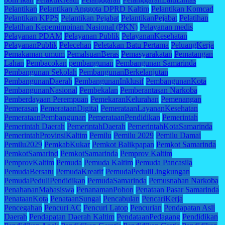
Pelantikan
Pelantikan Anggota DPRD Kaltim
Pelantikan Komcad
Pelantikan KPPS
Pelantikan Pejabat
PelantikanPejabat
Pelatihan
Pelatihan Kepemimpinan Nasional (PKN)
Pelayanan medis
Pelayanan PDAM
Pelayanan Publik
PelayananKesehatan
PelayananPublik
Pelecehan
Peletakan Batu Pertama
PeluangKerja
Pemakaman umum
PemalsuanBeras
Pemasyarakatan
Pematangan
Lahan
Pembacokan
pembangunan
Pembangunan Samarinda
Pembangunan Sekolah
PembangunanBerkelanjutan
PembangunanDaerah
PembangunanInklusif
PembangunanKota
PembangunanNasional
Pembekalan
Pemberantasan Narkoba
Pemberdayaan Perempuan
PemekaranKelurahan
Pemenangan
Pemerasan
PemerataanDigital
PemerataanLayananKesehatan
PemerataanPembangunan
PemerataanPendidikan
Pemerintah
Pemerintah Daerah
PemerintahDaerah
PemerintahKotaSamarinda
PemerintahProvinsiKaltim
Pemilu
Pemilu 2029
Pemilu Damai
Pemilu2029
PemkabKukar
Pemkot Balikpapan
Pemkot Samarinda
PemkotSamarind
PemkotSamarinda
Pemprov Kaltim
PemprovKaltim
Pemuda
Pemuda Kaltim
Pemuda Pancasila
PemudaBersatu
PemudaKreatif
PemudaPeduliLingkungan
PemudaPeduliPendidikan
PemudaSamarinda
Pemusnahan Narkoba
PenahananMahasiswa
PenanamanPohon
Penataan Pasar Samarinda
PenataanKota
PenataanSungai
Pencabulan
PencariKerja
Pencegahan
Pencuri AC
Pencuri Latop
Pencurian
Pendapatan Asli
Daerah
Pendapatan Daerah Kaltim
PendataanPedagang
Pendidikan