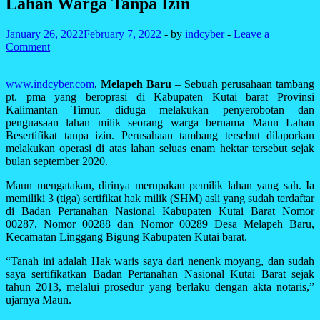
Lahan Warga Tanpa Izin
January 26, 2022
February 7, 2022
-
by
indcyber
-
Leave a
Comment
www.indcyber.com
,
Melapeh Baru
– Sebuah perusahaan tambang
pt. pma yang beroprasi di Kabupaten Kutai barat Provinsi
Kalimantan Timur, diduga melakukan penyerobotan dan
penguasaan lahan milik seorang warga bernama Maun Lahan
Besertifikat tanpa izin. Perusahaan tambang tersebut dilaporkan
melakukan operasi di atas lahan seluas enam hektar tersebut sejak
bulan september 2020.
Maun mengatakan, dirinya merupakan pemilik lahan yang sah. Ia
memiliki 3 (tiga) sertifikat hak milik (SHM) asli yang sudah terdaftar
di Badan Pertanahan Nasional Kabupaten Kutai Barat Nomor
00287, Nomor 00288 dan Nomor 00289 Desa Melapeh Baru,
Kecamatan Linggang Bigung Kabupaten Kutai barat.
“Tanah ini adalah Hak waris saya dari nenenk moyang, dan sudah
saya sertifikatkan Badan Pertanahan Nasional Kutai Barat sejak
tahun 2013, melalui prosedur yang berlaku dengan akta notaris,”
ujarnya Maun.