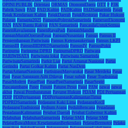
OPINI PUBLIK
Orientasi
ORMAS
OtonomiDaera
OTT
P
P3K
Pabrik Sawit
PAD
PAD Kaltim
PADKaltim
PADSamarinda
Pajak
Pajak Kendaraan Kaltim
PajakDaerah
PajakRestoran
Pakar Hukum
Palaran
Pamapta2025
PamaptaPolrestaSamarinda
PameranEkonomi
PAN
PAN Bantu Rakyat
PAN Samarinda
PancasilaUntukSemua
PanenRayaJagung
PanenRayaPadi
PanganMandiri
PanganMurahOperasiPasar
PanganNusantara
Pansus
Pansus II
Pengembangan Pariwisata
Pansus Ketenagakerjaan
Pansus LKPJ
PansusIII
PansusIIIDPRDSamarinda
PansusIV
PansusPokir
Paripurna
Paripurna DPRD
ParipurnaDPRD
Pariwara
PARIWISATA
Pariwisata lokal
Pariwisata Samarinda
PariwisataSamarinda
Parkir Liar
Partai Amanat Nasional
Partai
Gerindra
Partai Golkar Kaltim
Partai NasDem
PartaiAmanatNasional
PartisipasiMasyarakat
Pasar Merdeka
Pasar
Pagi
Pasar Sanggam Adji Dilayas
Pasar subuh
Pasar Tradisional
PasarModern
PasarPagi
PasarPagiSamarinda
PasarSegiri
Pascatambang
Paser
Pasutri
Patung Pesut
Paud
PAW
pawai
pawai
akbar
Pawai Pembangunan
Payung Hukum
PDAM
PDI Perjuangan
PDIP
PDIPerjuangan
PDIPerjuanganKalimantanTimur
PDPRDSamarinda
Pedagang Kaki Lima
PedagangKecil
PedagangTradisional
Pedium Ajang
PeduliBencana
Pegadaian
PegadaianKalimantan
Pejabat Daerah
Pejabat Gubernur Kaltim
Pelabuhan
PelabuhanSamarinda
Pelajar SMA
Pelajar SMP
PelajarBawaMotor KeselamatanBerkendara
PelajarBermotor
Pelaku
bom ikan
PelakuKreatif
Pelanggaran
PelanggaranLaluLintas