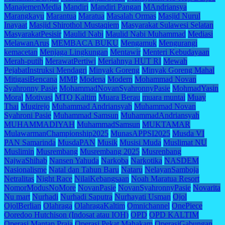
ManajemenMedia
Mandiri
Mandiri Pangan
MAndriansya
Marangkayu
Marantua
Maratua
Masalah Ormas
Masjid Nurul
Inayaat
Masjid Shirothol Mustaqiem
Masyarakat Sulawesi Selatan
MasyarakatPesisir
Maulid Nabi
Maulid Nabi Muhammad
Mediasi
MelawanArus
MEMBACA BUKU
Mengamuk
Mengurangi
kemacetan
Menjaga Lingkungan
Mentawir
Menteri Kebudayaan
Merah-putih
MerawatPertiwi
Meriahnya HUT RI
Mewah
PejabatInstruksi Mendagri
Minyak Goreng
Minyak Goreng Mahal
MitigasiBencana
MMP
Modena
Modern
Mohammad Novan
Syahronny Pasie
MohammadNovanSyahronnyPasie
MohmadYasin
Moral
Motivasi
MTQ Kaltim
Muara Berau
muara muntai
Muay
Thai
Mugirejo
Muhammad Andriansyah
Muhammad Novan
Syahroni Pasie
Muhammad Samsun
MuhammadAndriansyah
MUHAMMADIYAH
MuhammadSamsun
MUKTAMAR
MulawarmanChampionship2025
MunasAPPSI2025
Musda VI
PAN Samarinda
MusdaPAN
Musik
Musisi Muda
Muslimat NU
Muslimin
Musrembang
Musrembang 2025
Musrenbang
NajwaShihab
Nansen Yahuda
Narkoba
Narkotika
NASDEM
Nasionalisme
Natal dan Tahun Baru
Nataru
NelayanSamboja
Netralitas
Night Race
NilaiKebangsaan
Noah Maratua Resort
NomorModusNoMore
NovanPasie
NovanSyahronnyPasie
Novarita
Nu mart
Nurhadi
Nurhadi Saputra
Nurhayati Usman
Ojol
OjolBerlian
Olahraga
OlahragaKaltim
Omnichannel
OnePiece
Ooredoo Hutchison (Indosat atau IOH)
OPD
OPD KALTIM
Operasi Mantap Praja
Operasi Pekat Mahakam
OperasiGabungan