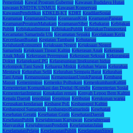
Pemerintah
Kawal Program Gubernur
Kawasan Budidaya Hutan
kawasan KHDTK UNMUL
Kawasan Konservasi
KawasanPendidikan
KDKLB-KT
KDRT
KeadilanSosial
Keamanan
KeamananDigital
KeamananKota
KeamananPangan
KeamananPerairanMahakam
KeamananSiber
Kebakaran
Kebijakan
Publik
KebijakanImigrasi
KebijakanPublik
KebijakanTransportasi
Kecamatan Samarinda Ulu
Kecamatan Sepaku
Kecelakaan Kerja
KecerdasanBuatan
Kegiatan Tambang
Kehutanan
KejahatanKonsumen
Kejaksaan Negeri
Kejaksaan Negeri
Samarinda
Kejaksaan Tinggi Kaltim
Kekerasan Anak
Kekerasan
Anak Muda
Kekerasan Perempuan
Kekerasan Seksual
Kekurangan
Doktet
KelangkaanLPG
Kelangsungan lingkungan hidup
Kelompok Tani Sawit
Keluarga Miskin
Keluhan Warga
Kelurahan
Mentawir
Kelurahan Selili
Kelurahan Sempaja Barat
Kelurahan
Tani Aman
Kemanusiaan
KemanusiaanUntukPangan
Kembang
Mapan
Kemenimipas
Kemenko Polhukam
KemenkumhamKaltim
Kementerian Komunikasi dan Digital (Komdig
Kementerian Sosial
KementerianImigrasi
Kenakalan remaja
Kenyah Lepoq Bem Kaltim
Kepala Daerah
kepolisian
Kerajinan
Keributan
Kerukunan warga
Kerusakan kendaraan
Kesbang PoL
Kesbangpol Kaltim
Kesbangpol Samarinda
KesbangpolSamarinda
Kesehatan
Kesehatan Geratis
Kesehatan Gratis
KesehatanDaerah
KesehatanPublik
Kesejahteraan Karyawan
Kesejahteraan
Masyarakat
KesejahteraanPendidik
KeselamatanJalan
KeselamatanPelajar
KeselamatanPublik
KeselamatanSiswa