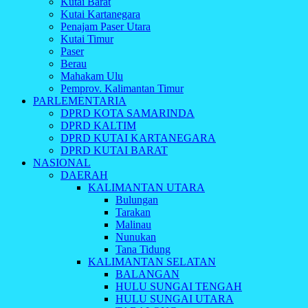
Kutai Barat
Kutai Kartanegara
Penajam Paser Utara
Kutai Timur
Paser
Berau
Mahakam Ulu
Pemprov. Kalimantan Timur
PARLEMENTARIA
DPRD KOTA SAMARINDA
DPRD KALTIM
DPRD KUTAI KARTANEGARA
DPRD KUTAI BARAT
NASIONAL
DAERAH
KALIMANTAN UTARA
Bulungan
Tarakan
Malinau
Nunukan
Tana Tidung
KALIMANTAN SELATAN
BALANGAN
HULU SUNGAI TENGAH
HULU SUNGAI UTARA