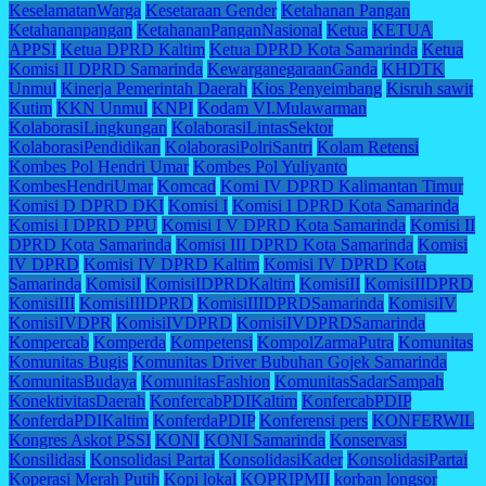
KeselamatanWarga
Kesetaraan Gender
Ketahanan Pangan
Ketahananpangan
KetahananPanganNasional
Ketua
KETUA
APPSI
Ketua DPRD Kaltim
Ketua DPRD Kota Samarinda
Ketua
Komisi II DPRD Samarinda
KewarganegaraanGanda
KHDTK
Unmul
Kinerja Pemerintah Daerah
Kios Penyeimbang
Kisruh sawit
Kutim
KKN Unmul
KNPI
Kodam VI.Mulawarman
KolaborasiLingkungan
KolaborasiLintasSektor
KolaborasiPendidikan
KolaborasiPolriSantri
Kolam Retensi
Kombes Pol Hendri Umar
Kombes Pol Yuliyanto
KombesHendriUmar
Komcad
Komi IV DPRD Kalimantan Timur
Komisi D DPRD DKI
Komisi I
Komisi I DPRD Kota Samarinda
Komisi I DPRD PPU
Komisi I V DPRD Kota Samarinda
Komisi II
DPRD Kota Samarinda
Komisi III DPRD Kota Samarinda
Komisi
IV DPRD
Komisi IV DPRD Kaltim
Komisi IV DPRD Kota
Samarinda
KomisiI
KomisiIDPRDKaltim
KomisiII
KomisiIIDPRD
KomisiIII
KomisiIIIDPRD
KomisiIIIDPRDSamarinda
KomisiIV
KomisiIVDPR
KomisiIVDPRD
KomisiIVDPRDSamarinda
Kompercab
Komperda
Kompetensi
KompolZarmaPutra
Komunitas
Komunitas Bugis
Komunitas Driver Bubuhan Gojek Samarinda
KomunitasBudaya
KomunitasFashion
KomunitasSadarSampah
KonektivitasDaerah
KonfercabPDIKaltim
KonfercabPDIP
KonferdaPDIKaltim
KonferdaPDIP
Konferensi pers
KONFERWIL
Kongres Askot PSSI
KONI
KONI Samarinda
Konservasi
Konsilidasi
Konsolidasi Partai
KonsolidasiKader
KonsolidasiPartai
Koperasi Merah Putih
Kopi lokal
KOPRIPMII
korban longsor