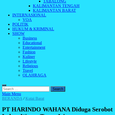
TABALONG
KALIMANTAN TENGAH
KALIMANTAN BARAT
INTERNASIONAL
VOA
POLITIK
HUKUM & KRIMINAL
SHOW
Business
Educational
Entertainment
Fashion
Kuliner
Lifestyle
Religious
Travel
OLAHRAGA
Search
for:
Main Menu
BERANDA
/
Kutai Barat
PT HARINDO WAHANA Diduga Serobot