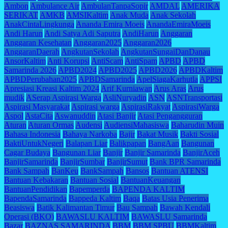
Ambon
Ambulance Air
AmbulanTanpaSopir
AMDAL
AMERIKA
SERIKAT
AMKB
AMSIKaltim
Anak Muda
Anak Sekolah
AnakCintaLingkunga
Ananda Emira Moeis
AnandaEmiraMoeis
Andi Harun
Andi Satya Adi Saputra
AndiHarun
Anggaran
Anggaran Kesehatan
Anggaran2025
Anggaran2026
AnggaranDaerah
AngkutanSekolah
AngkutanSungaiDanDanau
AnsorKaltim
Anti Korupsi
AntiScam
AntiSpam
APBD
APBD
Samarinda 2026
APBD2024
APBD2025
APBD2026
APBDKaltim
APBDPerubahan2025
APBDSamarinda
ApelSiagaKarhutla
APPSI
Apresiasi Kreasi Kaltim 2024
Arif Kurniawan
Arus Aras
Arus
mudik
ASerap Aspirasi Warga
AsliNuryadin
ASN
ASNTransportasi
Aspirasi Masyarakat
Aspirasi warga
AspirasiRakyat
AspirasiWarga
Aspol
AstaCita
Aswanuddin
Atasi Banjir
Atasi Pengangguran
Aturan
Aturan Ormas
Audensi
AudiensiMahasiswa
Baharudin Muin
Bahasa Indonesia
Bahaya Narkoba
Bajir
Bakat Musik
Bakti Sosial
BaktiUntukNegeri
Balapan Liar
Balikpapan
BangAan
Bangunan
Cagar Budaya
Bangunan Liar
Banjir
Banjir Samarinda
BanjirAceh
BanjirSamarinda
BanjirSumbar
BanjirSumut
Bank BPR Samarinda
Bank Sampah
BanKeu
BankSampah
Bansos
Bantuan ATENSI
Bantuan Kebakaran
Bantuan Sosial
BantuanKeuangan
BantuanPendidikan
Bapemperda
BAPENDA KALTIM
BapendaSamarinda
Bappeda Kaltim
Baqa
Batas Usia Penerima
Beasiswa
Batik Kalimantan Timur
Bau Sampah
Bawah Kendali
Operasi (BKO)
BAWASLU KALTIM
BAWASLU Samarinda
Bazar
BAZNAS SAMARINDA
BBM
BBM SPBU
BBMKaltim