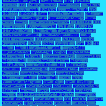
HeroMardanusSatyawan
Hewan Kurban
Hibah
HIVAIDS
Hj.Sulasih
HMI
HMIKotaSamarinda
Home Industri
HONORER
Hotel Amaris Samarinda
Hotel Atlet
HotmarulituaManalu
HPN
HPN 2025
HPN2025
Hukum
Hukum Dan Anak Mida
Hukum dan
Kriminal
HukumKeimigrasian
Human Capital Strategy
Human
Security
humanis
Humas Polresta Samarinda
HUT GEPAK
HUT
Humas Polri 73
HUT Kaltim Ke-68
HUT RI 73
HUT RI 79
HUT68PoldaKaltim
Hutan Dengan Tujuan Khusus (KHDTK)
Universitas Mulawarman
Hutan Pendidikan Unmul
Hutang
HUTBhayangkara79
HUTPoldaKaltim
IAD Kaltim
Ibu Kota
Nusantara (IKN)
IDCamp
Idiologi
iFestivalTring
Iklan
IKN
IM3
Imigrasi
Imigrasi Kelas | TPI Samarinda
ImigrasiKaltim
ImigrasiSamarinda
Impor Pangan
Indcyber
IndcyberKaltim
IndcyberNews
Independen
Indonesia Emas 2045
IndonesiaAIDay
IndonesiaDigital
Indosat Ooredoo Hutchison
Indosat2025
IndosatBusines
IndosatOoredooHutchison
IndustriMigas
infrastruktur
Infrastruktur jalan
Infrastruktur Kaltim
Infrastruktur
Pendidikan
Infrastruktur Samarinda
infrastrukturDigital
InfrastrukturPendidikan
InklusiDigital
Inklusif
Inovasi
Pemberdayaan Masyarakat
InovasiDigital
InovasiLingkungan
InovasiPemuda
InovasiTeknologi
Inprastruktur
Insiden Jambatan
Mahakam I
Insinerator
inspeksi
InspeksiSekolah
Inspektorat
Integritas
INTERNATIONAL WOMENS DAY
Internet gratis
InvestasiEmasDigital
InvestasiSamarinda
IOH
IPERDA
Iran Noor -
Hadi Mulyadi
IrjenEndarPriantoro
IsmailLatisi
ISRAN NOOR