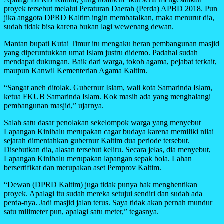
proyek tersebut melalui Peraturan Daerah (Perda) APBD 2018. Pun
jika anggota DPRD Kaltim ingin membatalkan, maka menurut dia,
sudah tidak bisa karena bukan lagi wewenang dewan.
Mantan bupati Kutai Timur itu mengaku heran pembangunan masjid
yang diperuntukkan umat Islam justru didemo. Padahal sudah
mendapat dukungan. Baik dari warga, tokoh agama, pejabat terkait,
maupun Kanwil Kementerian Agama Kaltim.
“Sangat aneh ditolak. Gubernur Islam, wali kota Samarinda Islam,
ketua FKUB Samarinda Islam. Kok masih ada yang menghalangi
pembangunan masjid,” ujarnya.
Salah satu dasar penolakan sekelompok warga yang menyebut
Lapangan Kinibalu merupakan cagar budaya karena memiliki nilai
sejarah dimentahkan gubernur Kaltim dua periode tersebut.
Disebutkan dia, alasan tersebut keliru. Secara jelas, dia menyebut,
Lapangan Kinibalu merupakan lapangan sepak bola. Lahan
bersertifikat dan merupakan aset Pemprov Kaltim.
“Dewan (DPRD Kaltim) juga tidak punya hak menghentikan
proyek. Apalagi itu sudah mereka setujui sendiri dan sudah ada
perda-nya. Jadi masjid jalan terus. Saya tidak akan pernah mundur
satu milimeter pun, apalagi satu meter,” tegasnya.