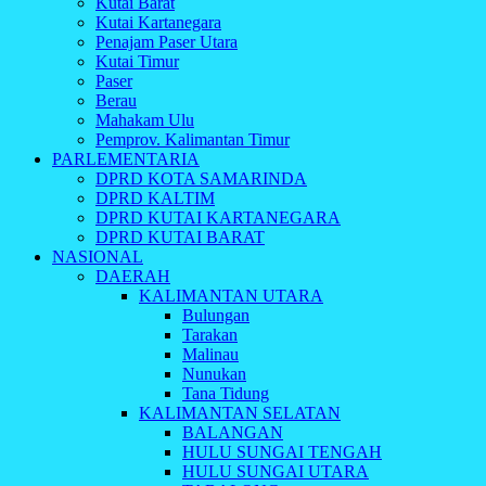
Kutai Barat
Kutai Kartanegara
Penajam Paser Utara
Kutai Timur
Paser
Berau
Mahakam Ulu
Pemprov. Kalimantan Timur
PARLEMENTARIA
DPRD KOTA SAMARINDA
DPRD KALTIM
DPRD KUTAI KARTANEGARA
DPRD KUTAI BARAT
NASIONAL
DAERAH
KALIMANTAN UTARA
Bulungan
Tarakan
Malinau
Nunukan
Tana Tidung
KALIMANTAN SELATAN
BALANGAN
HULU SUNGAI TENGAH
HULU SUNGAI UTARA