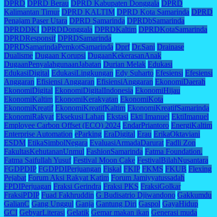
DPRD
DPRD Berau
DPRD Kabupaten Donggala
DPRD
Kalimantan Timur
DPRD KALTIM
DPRD Kota Samarinda
DPRD
Penajam Paser Utara
DPRD Samarinda
DPRDbSamarinda
DPRDDKI
DPRDDonggala
DPRDKaltim
DPRDKotaSamarinda
DPRDResponsif
DPRDSamarinda
DPRDSamarindaPemkotSamarinda
Dprf
Dr.Sani
Drainase
Dualisme
Dugaan Korupsi
DugaanKekerasanAnak
DugaanPenyalahgunaanJabatan
Durian Melak
Edukasi
EdukasiDigital
EdukasiLingkungan
Edy Suharto
Efesiensi
Efesiensi
Anggaran
Efisiensi Anggaran
EfisiensiAnggaran
EkonomiDaerah
EkonomiDigital
EkonomiDigitalIndonesia
EkonomiHijau
EkonomiKaltim
EkonomiKerakyatan
EkonomiKota
EkonomiKreatif
EkonomiKreatifKaltim
EkonomiKreatifSamarinda
EkonomiRakyat
Eksekusi Lahan
Ekstasi
Ekti Imanuel
EktiImanuel
Employee Carbon Offset (ECO) 2024
EndarPriantoro
EnergiKaltim
Enterprise Automation
eParking
EraDigital
Erau
ErikaOktaviani
ESDM
EtikaSimbolNegara
EvaluasiArmadaDarurat
Fadli Zon
FakultasKehutananUnmul
FashionSamarinda
Fatma Foundation.
Fatma Saifullah Yusuf
Festival Moon Cake
FestivalBilahNusantara
FGDPDIP
FGDPDIPerjuangan
Fiskal
FKIP
FKMS
FKUB
Flexing
Pejabat
Forum Aksi Rakyat Katim
Forum Jamiyyatussadah
FPDIPerjuagan
Fraksi Gerindra
Fraksi PKS
FraksiGolkar
FraksiPDIP
Fuad Fakhruddin
G Budisatrio Djiwandono
Gakkumdu
GalianC
Gang Unggul
Ganja
Gantung Diri
Gaspol
GayaHidup
GCI
GebyarLiterasi
Gelatik
Gemar makan ikan
Generasi muda