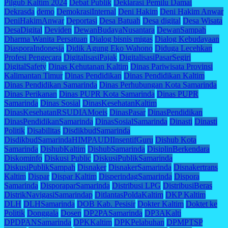
Pilgub Kaltim 2024
Debat Publik
Deklarasi Pemilu Damai
Dekrasda
demo
DemokrasiInternal
Deni Hakim
Deni Hakim Anwar
DeniHakimAnwar
Deportasi
Desa Batuah
Desa digital
Desa Wisata
DesaDigital
Deviden
DewanBudayaNusantara
DewanSampah
Dharma Wanita Persatuan
Dialog bisnis migas
Dialog Kebudayaan
DiasporaIndonesia
Didik Agung Eko Wahono
Diduga Lecehkan
Profesi Pengecara
DigitalisasiPajak
DigitalisasiPasarSegiri
DigitalSafety
Dinas Kehutanan Kaltim
Dinas Pariwisata Provinsi
Kalimantan Timur
Dinas Pendidikan
Dinas Pendidikan Kaltim
Dinas Pendidikan Samarinda
Dinas Perhubungan Kota Samarinda
Dinas Perikanan
Dinas PUPR Kota Samarinda
Dinas PUPR
Samarinda
Dinas Sosial
DinasKesehatanKaltim
DinasKesehatanRSUDIAMoeis
DinasPasar
DinasPendidikan
DinasPendidikanSamarinda
DinasSosialSamarinda
Dinasti
Dinasti
Politik
Disabilitas
DisdikbudSamarinda
DisdikbudSamarindaHIMPAUDIInsentifGuru
Dishub Kota
Samarinda
DishubKaltim
DishubSamarinda
DisiplinBerkendara
Diskominfo
Diskusi Public
DiskusiPublikSamarinda
DiskusiPublikSampah
Disnaker
DisnakerSamarinda
Disnakertrans
Kaltim
Dispar
Dispar Kaltim
DisperindagSamarinda
Dispora
Samarinda
DisporaparSamarinda
Distribusi LPG
DistribusiBeras
DistrikNavigasiSamarindap
DitlantasPoldaKaltim
DKP Kaltim
DLH
DLHSamarinda
DOB Kab. Pesisir
Dokter Kaltim
Doktet ke
Politik
Donggala
Dosen
DP2PASamarinda
DP3AKalti
DPDPANSamarinda
DPKKaltim
DPKPelabuhan
DPMPTSP