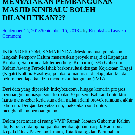
MENYATAKAN PEMBANGUNAN
MASJID KINIBALU BOLEH
DILANJUTKAN???
September 15, 2018
September 15, 2018
-
by
Redaksi -
-
Leave a
Comment
INDCYBER.COM, SAMARINDA -Meski menuai penolakan,
langkah Pemprov Kaltim meneruskan proyek masjid di Lapangan
Kinibalu, Samarinda tak terbendung. Kemarin (13/9) Gubernur
Kaltim Awang Faroek Ishak berkonsultasi dengan Kejaksaan Tinggi
(Kejati) Kaltim. Hasilnya, pembangunan masjid tetap jalan kendati
belum mendapatkan izin mendirikan bangunan (IMB).
Dari data yang diperoleh Indcyber.com , hingga kemarin progres
pembangunan masjid sudah sekitar 30 persen. Bahkan kontraktor
harus menggeber kerja siang dan malam demi proyek rampung akhir
tahun ini. Dengan kenyataan itu, maka akan sulit untuk
menghentikan pembangunan.
Dalam pertemuan di ruang VVIP Rumah Jabatan Gubernur Kaltim
itu, Faroek didampingi panitia pembangunan masjid. Hadir pula
Kepala Dinas Pekerjaan Umum, Tata Ruang, dan Perumahan