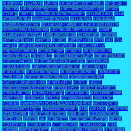
HPN 2025
HPN2025
Hukum
Hukum Dan Anak Mida
Hukum dan
Kriminal
HukumKeimigrasian
Human Capital Strategy
Human
Security
humanis
Humas Polresta Samarinda
HUT GEPAK
HUT
Humas Polri 73
HUT Kaltim Ke-68
HUT RI 73
HUT RI 79
HUT68PoldaKaltim
Hutan Dengan Tujuan Khusus (KHDTK)
Universitas Mulawarman
Hutan Pendidikan Unmul
Hutang
HUTBhayangkara79
HUTPoldaKaltim
IAD Kaltim
Ibu Kota
Nusantara (IKN)
IDCamp
Idiologi
iFestivalTring
Iklan
IKN
IM3
Imigrasi
Imigrasi Kelas | TPI Samarinda
ImigrasiKaltim
ImigrasiSamarinda
Impor Pangan
Indcyber
IndcyberKaltim
IndcyberNews
Independen
Indonesia Emas 2045
IndonesiaAIDay
IndonesiaDigital
Indosat Ooredoo Hutchison
Indosat2025
IndosatBusines
IndosatOoredooHutchison
IndustriMigas
infrastruktur
Infrastruktur jalan
Infrastruktur Kaltim
Infrastruktur
Pendidikan
Infrastruktur Samarinda
infrastrukturDigital
InfrastrukturPendidikan
InklusiDigital
Inklusif
Inovasi
Pemberdayaan Masyarakat
InovasiDigital
InovasiLingkungan
InovasiPemuda
InovasiTeknologi
Inprastruktur
Insiden Jambatan
Mahakam I
Insinerator
inspeksi
InspeksiSekolah
Inspektorat
Integritas
INTERNATIONAL WOMENS DAY
Internet gratis
InvestasiEmasDigital
InvestasiSamarinda
IOH
IPERDA
Iran Noor -
Hadi Mulyadi
IrjenEndarPriantoro
IsmailLatisi
ISRAN NOOR
Isran-Hadi
Iswandi
IUP
Izin Ormas
JagungUntukBangsa
Jahidin
Jaksa Agung
Jalan Batuah
Jalan Longsor
Jalan Nasional
Jalan
Provinsi
Jalan Ring Road
Jalan Samarinda Balikpapan
Jalan Sehat