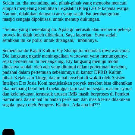
Selain itu, dia menuding, ada pihak-pihak yang mencoba mencari
simpati menjelang Pemilihan Legislatif (Pileg) 2019 kepada warga.
Namun, dilakukan dengan cara yang salah. Isu pembangunan
masjid sengaja dipolitisasi untuk meraup dukungan.
“Semua yang menentang itu. Apalagi merusak atau meneror pekerja
proyek itu tidak boleh dibiarkan. Saya laporkan. Saya sudah
serahkan itu ke polisi untuk ditangani,” imbuhnya.
Sementara itu Kajati Kaltim Ely Shahputra menolak diwawancarai.
Dia langsung ngacir meninggalkan wartawan yang menunggunya
sejak pertemuan itu berlangsung. Ely langsung menuju mobil
dinasnya seolah olah ada yang ditutupi dalam pertemuan tersebut,
padahal dalam pertemuan sebelumnya di kantor DPRD Kaltim
pihak Kejaksaan Tinggi dalam hal tersebut di wakili oleh Asisten
Intelijen Drs Josia Koni menjelaskan proyek tersebut bisa dihentikan
jika memang betul betul melanggar tapi saat ini segala macam syarat
dan kelengkapan termasuk urusan IMB masih berproses di Pemkot
Samarinda dalam hal ini badan perizinan dan masih terus dilakukan
segala upaya oleh Pemprov Kaltim . Ada apa ini???