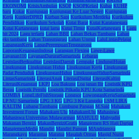
Kriminal
KriminalitasSamarinda
KriminalSamarinda
KRISIS
EKONOMI
KrisisAmbulan
KSOP
KSOPKelasI
Kubar
KUHP
baru
Kukar
Kunjungan
Kunjungan Ke Luar Negeri
Kunjungan
Kerja
KunkerDPRD
Kurban Sapi
Kurikulum Merdeka
Kurikulum
Pendidikan
Kurikulum Sekolah
Kutai Barat
Kutai Karatanegara
Kutai Kartanegara
kutai lama
Kutai Timur
KutaiKartanegara
L
Lagu
hit 2024
Lagu terlaris
Lahan BBE
Lahan Bekas Tambang
Lahan
eks tambang
Lahan Transmigrasi
Lahan Unmul
LaluLintasPelajar
LapanganKerja
LapasPerempuanTenggarong
LaporanKeuanganIndosat
Larangan Flexing
Lawe-Lawe
Layanan110
LayananDaruratSamarinda
Lebaran
LegislasiBerkualitas
LegislasiDaerah
Lempake
LindungiHutan
Lingkungan
Lingkungan Hidup
Lingkungan Kerja
Lingkungan
Padat Penduduk
LingkunganHidup
LingkunganHidupSamarinda
LintasSamarinda
LiterasiAnak
LiterasiDigital
LiterasiKaltim
LiterasiKeuangan
LKPJ
Loa Bakung
Loa janan Ilir
Logistik KPU
Berau
Logistik Pemilu
Logistik Pilkada KPU Kota Samarinda
LOMBA
LongLifeFishStorage
Longsor
LowonganKerjaSamarinda
LP NU Samarinda
LPG 3 KG
LPG 3 Kg Langgka
LSM LIRA
KALTIM
Lubang Tambang
Lumbung Pangan
M.Said
Mahakam
Investment Forum
Mahakam Ulu
MahakamUlu
Mahasiswa
Mahasiswa Universitas Mulawarman
MAHULU
Mahyudin
Makanan Bergizi
MakanBergiziGratis
Manajemen RS Haji Darjad
ManajemenMedia
Mandiri
Mandiri Pangan
MAndriansya
Marangkayu
Marantua
Maratua
Masalah Ormas
Masjid Nurul