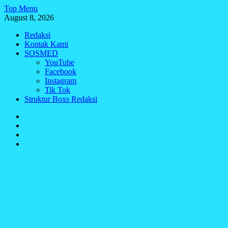
Skip
Top Menu
to
August 8, 2026
content
Redaksi
Kontak Kami
SOSMED
YouTube
Facebook
Instagram
Tik Tok
Struktur Boxs Redaksi
Redaksi
Kontak
Kami
SOSMED
Struktur
Boxs
Redaksi