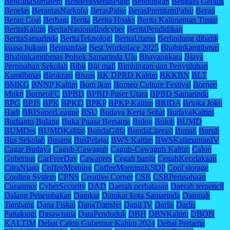
BencanaSumatera
BenderaMerahPutih
Bendungan
Bengkel Geratis
Bepelas
BerantasNarkoba
BerasPalsu
BerasPremiumPalsu
Berau
Berau Coal
Berbagi
Berita
Berita Hoaks
Berita Kalimantan Timur
BeritaKaltim
BeritaNasionalIndcyber
BeritaPendidikan
BeritaSamarinda
BeritaTeknologi
BeritaUtama
Berlindung dibalik
kuasa hukum
Bermanfaat
Best Workplace 2025
Bhabinkamtibmas
Bhabinkamtibmas Polsek Samarinda Ulu
Bhayangkara
Biaya
Perpisahan Sekolah
Bibit
Big mall
Bimbingan dan Penyuluhan
Kamtibmas
Birokrasi
Bisnis
BK DPRD Kaltim
BKKBN
BLT
BMKG
BNNP Kaltim
Bom ikan
Borneo Culture Festival
Borneo
Mukti
BorneoFC
BPBD
BPBD Paser Utara
BPBD Samarinda
BPG
BPJS
BPK
BPKD
BPKP
BPKP Kaltim
BRIDA
Bripka Joko
Hadi
BRISuperLeague
BSU
Budaya Kerja Sehat
BudayaKaltim
Budianto Bulang
Buka Puasa Bersama
Bulog
Buloh
BUMD
BUMDes
BUMDKaltim
BundaGilfa
BundaLiterasi
Bupati
Buruh
Bus Sekolah
Busang
BusPelajar
BWS Kaltim
BWSKalimantanIV
Cagar Budaya
Cagub-Cawagub
Cagub-Cawagub Kaltim
Calon
Gubernur
CarFreeDay
Cawapres
Cegah banjir
CegahKecelakaan
CitraNiaga
CoffeeMorning
CoffeeMorningKSOP
Cool storage
Cooling System
CPNS
Creative Corner
CSR
CSRPerusahaan
Curanmor
CyberSecurity
DAD
Daerah perbatasan
Daerah terpencil
Dalang Penembakan
Damkar
Damkar kota Samarinda
Dampak
Tambang
Dana Fiskal
DanaTransfer
Dapil IV
Darlis
Darlis
Pattalongi
Dasawisma
DataPenduduk
DBH
DBNKaltim
DBON
KALTIM
Debat Calon Gubernur Kaltim 2024
Debat Pertama