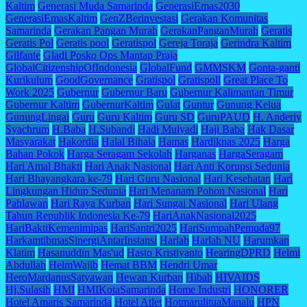
Kaltim
Generasi Muda Samarinda
GenerasiEmas2030
GenerasiEmasKaltim
GenZBerinvestasi
Gerakan Komunitas
Samarinda
Gerakan Pangan Murah
GerakanPanganMurah
Geratis
Geratis Pol
Geratis pool
Geratispol
Gereja Toraja
Gerindra Kaltim
Gilfante
Gladi Posko Ops Mantap Praja
GlobalCitizenshipOfIndonesia
GlobalFund
GMMSKM
Gonta-ganti
Kurikulum
GoodGovernance
Gratispol
Gratispoll
Great Place To
Work 2025
Gubernur
Gubernur Baru
Gubernur Kalimantan Timur
Gubernur Kaltim
GubernurKaltim
Gulat
Guntur
Gunung Kelua
GunungLingai
Guru
Guru Kaltim
Guru SD
GuruPAUD
H. Anderiy
Syachrum
H.Baba
H.Subandi
Hadi Mulyadi
Haji Baba
Hak Dasar
Masyarakat
Hakordia
Halal Bihala
Hamas
Hardiknas 2025
Harga
Bahan Pokok
Harga Seragam Sekolah
Harganas
HargaSeragam
Hari Amal Bhakti
Hari Anak Nasional
Hari Anti Korupsi Sedunia
Hari Bhayangkara ke-79
Hari Guru Nasional
Hari Kesehatan
Hari
Lingkungan Hidup Sedunia
Hari Menanam Pohon Nasional
Hari
Pahlawan
Hari Raya Kurban
Hari Sungai Nasional
Hari Ulang
Tahun Republik Indonesia Ke-79
HariAnakNasional2025
HariBaktiKemenimipas
HariSantri2025
HariSumpahPemuda97
HarkamtibmasSinergiAntarInstansi
Harlah
Harlah NU
Harumkan
Klatim
Hasanuddin Mas'ud
Hasto Kristiyanto
HearingDPRD
Helmi
Abdullah
HelmWajib
Hemat BBM
Hendri Umar
HeroMardanusSatyawan
Hewan Kurban
Hibah
HIVAIDS
Hj.Sulasih
HMI
HMIKotaSamarinda
Home Industri
HONORER
Hotel Amaris Samarinda
Hotel Atlet
HotmarulituaManalu
HPN