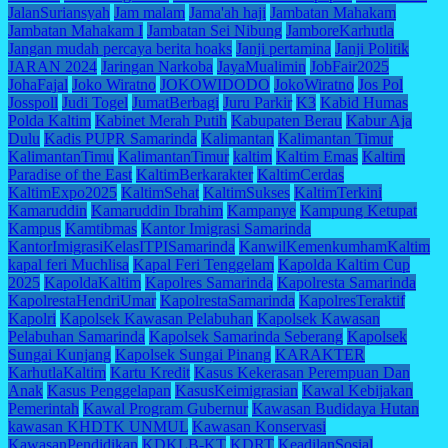
JalanSuriansyah
Jam malam
Jama'ah haji
Jambatan Mahakam
Jambatan Mahakam I
Jambatan Sei Nibung
JamboreKarhutla
Jangan mudah percaya berita hoaks
Janji pertamina
Janji Politik
JARAN 2024
Jaringan Narkoba
JayaMualimin
JobFair2025
JohaFajal
Joko Wiratno
JOKOWIDODO
JokoWiratno
Jos Pol
Josspoll
Judi Togel
JumatBerbagi
Juru Parkir
K3
Kabid Humas
Polda Kaltim
Kabinet Merah Putih
Kabupaten Berau
Kabur Aja
Dulu
Kadis PUPR Samarinda
Kalimantan
Kalimantan Timur
KalimantanTimu
KalimantanTimur
kaltim
Kaltim Emas
Kaltim
Paradise of the East
KaltimBerkarakter
KaltimCerdas
KaltimExpo2025
KaltimSehat
KaltimSukses
KaltimTerkini
Kamaruddin
Kamaruddin Ibrahim
Kampanye
Kampung Ketupat
Kampus
Kamtibmas
Kantor Imigrasi Samarinda
KantorImigrasiKelasITPISamarinda
KanwilKemenkumhamKaltim
kapal feri Muchlisa
Kapal Feri Tenggelam
Kapolda Kaltim Cup
2025
KapoldaKaltim
Kapolres Samarinda
Kapolresta Samarinda
KapolrestaHendriUmar
KapolrestaSamarinda
KapolresTeraktif
Kapolri
Kapolsek Kawasan Pelabuhan
Kapolsek Kawasan
Pelabuhan Samarinda
Kapolsek Samarinda Seberang
Kapolsek
Sungai Kunjang
Kapolsek Sungai Pinang
KARAKTER
KarhutlaKaltim
Kartu Kredit
Kasus Kekerasan Perempuan Dan
Anak
Kasus Penggelapan
KasusKeimigrasian
Kawal Kebijakan
Pemerintah
Kawal Program Gubernur
Kawasan Budidaya Hutan
kawasan KHDTK UNMUL
Kawasan Konservasi
KawasanPendidikan
KDKLB-KT
KDRT
KeadilanSosial