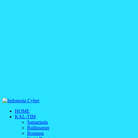
Indonesia Cyber
HOME
Media Cetak, Online & Streaming
KAL-TIM
Samarinda
Balikpapan
Bontang