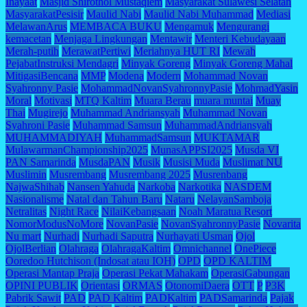
Inayaat
Masjid Shirothol Mustaqiem
Masyarakat Sulawesi Selatan
MasyarakatPesisir
Maulid Nabi
Maulid Nabi Muhammad
Mediasi
MelawanArus
MEMBACA BUKU
Mengamuk
Mengurangi
kemacetan
Menjaga Lingkungan
Mentawir
Menteri Kebudayaan
Merah-putih
MerawatPertiwi
Meriahnya HUT RI
Mewah
PejabatInstruksi Mendagri
Minyak Goreng
Minyak Goreng Mahal
MitigasiBencana
MMP
Modena
Modern
Mohammad Novan
Syahronny Pasie
MohammadNovanSyahronnyPasie
MohmadYasin
Moral
Motivasi
MTQ Kaltim
Muara Berau
muara muntai
Muay
Thai
Mugirejo
Muhammad Andriansyah
Muhammad Novan
Syahroni Pasie
Muhammad Samsun
MuhammadAndriansyah
MUHAMMADIYAH
MuhammadSamsun
MUKTAMAR
MulawarmanChampionship2025
MunasAPPSI2025
Musda VI
PAN Samarinda
MusdaPAN
Musik
Musisi Muda
Muslimat NU
Muslimin
Musrembang
Musrembang 2025
Musrenbang
NajwaShihab
Nansen Yahuda
Narkoba
Narkotika
NASDEM
Nasionalisme
Natal dan Tahun Baru
Nataru
NelayanSamboja
Netralitas
Night Race
NilaiKebangsaan
Noah Maratua Resort
NomorModusNoMore
NovanPasie
NovanSyahronnyPasie
Novarita
Nu mart
Nurhadi
Nurhadi Saputra
Nurhayati Usman
Ojol
OjolBerlian
Olahraga
OlahragaKaltim
Omnichannel
OnePiece
Ooredoo Hutchison (Indosat atau IOH)
OPD
OPD KALTIM
Operasi Mantap Praja
Operasi Pekat Mahakam
OperasiGabungan
OPINI PUBLIK
Orientasi
ORMAS
OtonomiDaera
OTT
P
P3K
Pabrik Sawit
PAD
PAD Kaltim
PADKaltim
PADSamarinda
Pajak