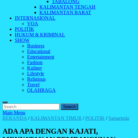
TABALONG
KALIMANTAN TENGAH
KALIMANTAN BARAT
INTERNASIONAL
VOA
POLITIK
HUKUM & KRIMINAL
SHOW
Business
Educational
Entertainment
Fashion
Kuliner
Lifestyle
Religious
Travel
OLAHRAGA
Search
for:
Main Menu
BERANDA
/
KALIMANTAN TIMUR
/
POLITIK
/
Samarinda
ADA APA DENGAN KAJATI,