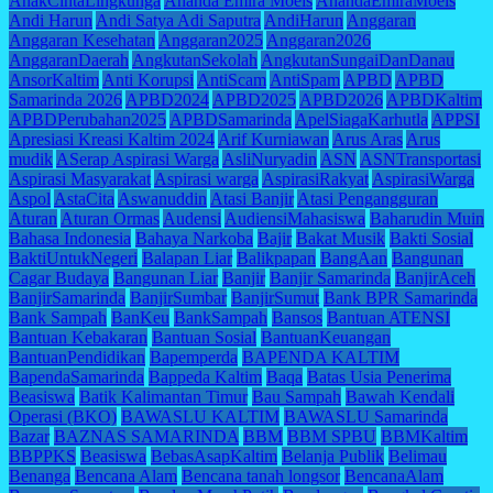
AnakCintaLingkunga
Ananda Emira Moeis
AnandaEmiraMoeis
Andi Harun
Andi Satya Adi Saputra
AndiHarun
Anggaran
Anggaran Kesehatan
Anggaran2025
Anggaran2026
AnggaranDaerah
AngkutanSekolah
AngkutanSungaiDanDanau
AnsorKaltim
Anti Korupsi
AntiScam
AntiSpam
APBD
APBD
Samarinda 2026
APBD2024
APBD2025
APBD2026
APBDKaltim
APBDPerubahan2025
APBDSamarinda
ApelSiagaKarhutla
APPSI
Apresiasi Kreasi Kaltim 2024
Arif Kurniawan
Arus Aras
Arus
mudik
ASerap Aspirasi Warga
AsliNuryadin
ASN
ASNTransportasi
Aspirasi Masyarakat
Aspirasi warga
AspirasiRakyat
AspirasiWarga
Aspol
AstaCita
Aswanuddin
Atasi Banjir
Atasi Pengangguran
Aturan
Aturan Ormas
Audensi
AudiensiMahasiswa
Baharudin Muin
Bahasa Indonesia
Bahaya Narkoba
Bajir
Bakat Musik
Bakti Sosial
BaktiUntukNegeri
Balapan Liar
Balikpapan
BangAan
Bangunan
Cagar Budaya
Bangunan Liar
Banjir
Banjir Samarinda
BanjirAceh
BanjirSamarinda
BanjirSumbar
BanjirSumut
Bank BPR Samarinda
Bank Sampah
BanKeu
BankSampah
Bansos
Bantuan ATENSI
Bantuan Kebakaran
Bantuan Sosial
BantuanKeuangan
BantuanPendidikan
Bapemperda
BAPENDA KALTIM
BapendaSamarinda
Bappeda Kaltim
Baqa
Batas Usia Penerima
Beasiswa
Batik Kalimantan Timur
Bau Sampah
Bawah Kendali
Operasi (BKO)
BAWASLU KALTIM
BAWASLU Samarinda
Bazar
BAZNAS SAMARINDA
BBM
BBM SPBU
BBMKaltim
BBPPKS
Beasiswa
BebasAsapKaltim
Belanja Publik
Belimau
Benanga
Bencana Alam
Bencana tanah longsor
BencanaAlam