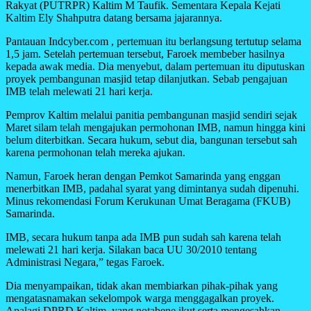
Rakyat (PUTRPR) Kaltim M Taufik. Sementara Kepala Kejati
Kaltim Ely Shahputra datang bersama jajarannya.
Pantauan Indcyber.com , pertemuan itu berlangsung tertutup selama
1,5 jam. Setelah pertemuan tersebut, Faroek membeber hasilnya
kepada awak media. Dia menyebut, dalam pertemuan itu diputuskan
proyek pembangunan masjid tetap dilanjutkan. Sebab pengajuan
IMB telah melewati 21 hari kerja.
Pemprov Kaltim melalui panitia pembangunan masjid sendiri sejak
Maret silam telah mengajukan permohonan IMB, namun hingga kini
belum diterbitkan. Secara hukum, sebut dia, bangunan tersebut sah
karena permohonan telah mereka ajukan.
Namun, Faroek heran dengan Pemkot Samarinda yang enggan
menerbitkan IMB, padahal syarat yang dimintanya sudah dipenuhi.
Minus rekomendasi Forum Kerukunan Umat Beragama (FKUB)
Samarinda.
IMB, secara hukum tanpa ada IMB pun sudah sah karena telah
melewati 21 hari kerja. Silakan baca UU 30/2010 tentang
Administrasi Negara,” tegas Faroek.
Dia menyampaikan, tidak akan membiarkan pihak-pihak yang
mengatasnamakan sekelompok warga menggagalkan proyek.
Apalagi DPRD Kaltim, yang notabene ikut serta mengesahkan