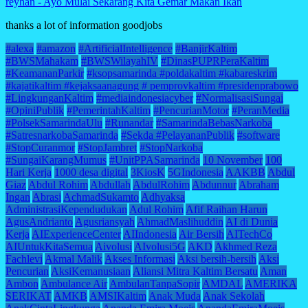
reyhan
-
Ayo Mulai Sekarang Kita Gemar Makan Ikan
thanks a lot of information goodjobs
#alexa
#amazon
#ArtificialIntelligence
#BanjirKaltim
#BWSMahakam
#BWSWilayahIV
#DinasPUPRPeraKaltim
#KeamananParkir
#ksopsamarinda #poldakaltim #kabareskrim
#kajatikaltim #kejaksaanagung # pemprovkaltim #presidenprabowo
#LingkunganKaltim
#mediaindonesiacyber
#NormalisasiSungai
#OpiniPublik
#PemerintahKaltim
#PencurianMotor
#PeranMedia
#PolsekSamarindaUlu
#Runandar
#SamarindaBebasNarkoba
#SatresnarkobaSamarinda
#Sekda #PelayananPublik
#software
#StopCuranmor
#StopJambret
#StopNarkoba
#SungaiKarangMumus
#UnitPPASamarinda
10 November
100
Hari Kerja
1000 desa digital
3KiosK
5GIndonesia
AAKBB
Abdul
Giaz
Abdul Rohim
Abdullah
AbdulRohim
Abdunnur
Abraham
Ingan
Abrasi
AchmadSukamto
Adhyaksa
AdministrasiKependudukan
Adul Rohim
Afif Raihan Harun
AgusAndrianto
Agusriansyah
AhmadMaslihuddin
AI di Dunia
Kerja
AIExperienceCenter
AIIndonesia
Air Bersih
AITechCo
AIUntukKitaSemua
Aivolusi
AIvolusi5G
AKD
Akhmed Reza
Fachlevi
Akmal Malik
Akses Informasi
Aksi bersih-bersih
Aksi
Pencurian
AksiKemanusiaan
Aliansi Mitra Kaltim Bersatu
Aman
Ambon
Ambulance Air
AmbulanTanpaSopir
AMDAL
AMERIKA
SERIKAT
AMKB
AMSIKaltim
Anak Muda
Anak Sekolah