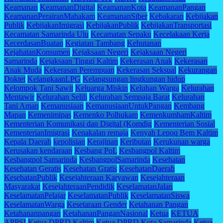
Keamanan
KeamananDigital
KeamananKota
KeamananPangan
KeamananPerairanMahakam
KeamananSiber
Kebakaran
Kebijakan
Publik
KebijakanImigrasi
KebijakanPublik
KebijakanTransportasi
Kecamatan Samarinda Ulu
Kecamatan Sepaku
Kecelakaan Kerja
KecerdasanBuatan
Kegiatan Tambang
Kehutanan
KejahatanKonsumen
Kejaksaan Negeri
Kejaksaan Negeri
Samarinda
Kejaksaan Tinggi Kaltim
Kekerasan Anak
Kekerasan
Anak Muda
Kekerasan Perempuan
Kekerasan Seksual
Kekurangan
Doktet
KelangkaanLPG
Kelangsungan lingkungan hidup
Kelompok Tani Sawit
Keluarga Miskin
Keluhan Warga
Kelurahan
Mentawir
Kelurahan Selili
Kelurahan Sempaja Barat
Kelurahan
Tani Aman
Kemanusiaan
KemanusiaanUntukPangan
Kembang
Mapan
Kemenimipas
Kemenko Polhukam
KemenkumhamKaltim
Kementerian Komunikasi dan Digital (Komdig
Kementerian Sosial
KementerianImigrasi
Kenakalan remaja
Kenyah Lepoq Bem Kaltim
Kepala Daerah
kepolisian
Kerajinan
Keributan
Kerukunan warga
Kerusakan kendaraan
Kesbang PoL
Kesbangpol Kaltim
Kesbangpol Samarinda
KesbangpolSamarinda
Kesehatan
Kesehatan Geratis
Kesehatan Gratis
KesehatanDaerah
KesehatanPublik
Kesejahteraan Karyawan
Kesejahteraan
Masyarakat
KesejahteraanPendidik
KeselamatanJalan
KeselamatanPelajar
KeselamatanPublik
KeselamatanSiswa
KeselamatanWarga
Kesetaraan Gender
Ketahanan Pangan
Ketahananpangan
KetahananPanganNasional
Ketua
KETUA
APPSI
Ketua DPRD Kaltim
Ketua DPRD Kota Samarinda
Ketua