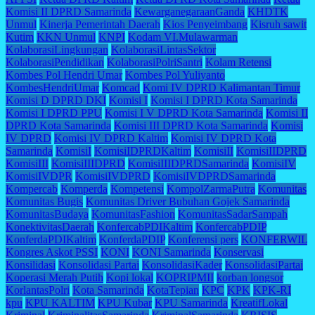
Komisi II DPRD Samarinda
KewarganegaraanGanda
KHDTK
Unmul
Kinerja Pemerintah Daerah
Kios Penyeimbang
Kisruh sawit
Kutim
KKN Unmul
KNPI
Kodam VI.Mulawarman
KolaborasiLingkungan
KolaborasiLintasSektor
KolaborasiPendidikan
KolaborasiPolriSantri
Kolam Retensi
Kombes Pol Hendri Umar
Kombes Pol Yuliyanto
KombesHendriUmar
Komcad
Komi IV DPRD Kalimantan Timur
Komisi D DPRD DKI
Komisi I
Komisi I DPRD Kota Samarinda
Komisi I DPRD PPU
Komisi I V DPRD Kota Samarinda
Komisi II
DPRD Kota Samarinda
Komisi III DPRD Kota Samarinda
Komisi
IV DPRD
Komisi IV DPRD Kaltim
Komisi IV DPRD Kota
Samarinda
KomisiI
KomisiIDPRDKaltim
KomisiII
KomisiIIDPRD
KomisiIII
KomisiIIIDPRD
KomisiIIIDPRDSamarinda
KomisiIV
KomisiIVDPR
KomisiIVDPRD
KomisiIVDPRDSamarinda
Kompercab
Komperda
Kompetensi
KompolZarmaPutra
Komunitas
Komunitas Bugis
Komunitas Driver Bubuhan Gojek Samarinda
KomunitasBudaya
KomunitasFashion
KomunitasSadarSampah
KonektivitasDaerah
KonfercabPDIKaltim
KonfercabPDIP
KonferdaPDIKaltim
KonferdaPDIP
Konferensi pers
KONFERWIL
Kongres Askot PSSI
KONI
KONI Samarinda
Konservasi
Konsilidasi
Konsolidasi Partai
KonsolidasiKader
KonsolidasiPartai
Koperasi Merah Putih
Kopi lokal
KOPRIPMII
korban longsor
KorlantasPolri
Kota Samarinda
KotaTepian
KPC
KPK
KPK-RI
kpu
KPU KALTIM
KPU Kubar
KPU Samarinda
KreatifLokal