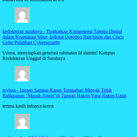
kedokteran surabaya
-
Tingkatkan Kompetensi Talenta Digital
dalam Keamanan Siber, Indosat Ooredoo Hutchison dan Cisco
Gelar Pelatihan Cybersecurity
Unusa, menyiapkan generasi rahmatan lil alamin! Kampus
Kedokteran Unggul di Surabaya
reyhan
-
Jangan Sampai Kasus Tumpahan Minyak Teluk
Balikpapan “Masuk Angin”di Tangan Hakim Yang Rakus Uang
terima kasih infonya keren