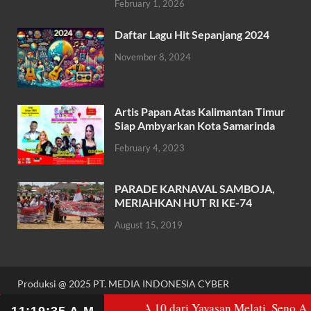
February 1, 2026
o
p
k
p
Daftar Lagu Hit Sepanjang 2024
November 8, 2024
Artis Papan Atas Kalimantan Timur
Siap Ambyarkan Kota Samarinda
February 4, 2023
PARADE KARNAVAL SAMBOJA,
MERIAHKAN HUT RI KE-74
August 15, 2019
Produksi @ 2025 PT. MEDIA INDONESIA CYBER
Powered by
WordPress
and
HitMag
.
Alihkan Gedung SMA 10 dari Yayasan Melati, Seno Aji: Demi Z