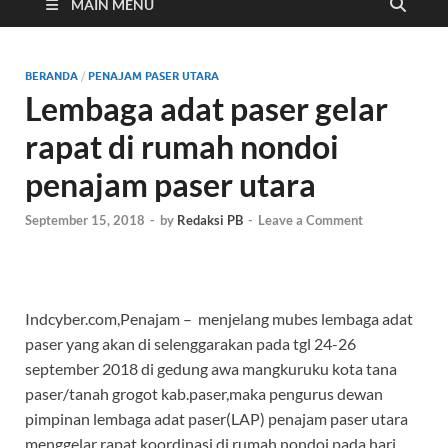
Cyber
MAIN MENU
BERANDA
/
PENAJAM PASER UTARA
Lembaga adat paser gelar
rapat di rumah nondoi
penajam paser utara
September 15, 2018
-
by
Redaksi PB
-
Leave a Comment
Indcyber.com,Penajam – menjelang mubes lembaga adat
paser yang akan di selenggarakan pada tgl 24-26
september 2018 di gedung awa mangkuruku kota tana
paser/tanah grogot kab.paser,maka pengurus dewan
pimpinan lembaga adat paser(LAP) penajam paser utara
menggelar rapat koordinasi di rumah nondoi pada hari