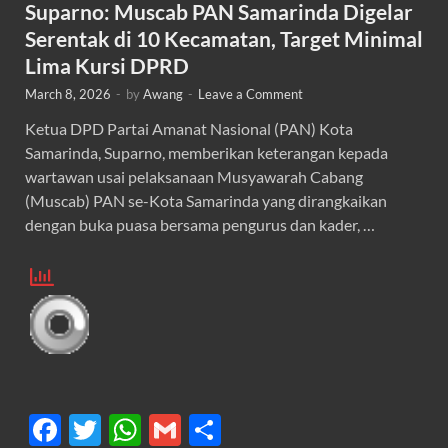
Suparno: Muscab PAN Samarinda Digelar
Serentak di 10 Kecamatan, Target Minimal
Lima Kursi DPRD
March 8, 2026
-
by
Awang
-
Leave a Comment
Ketua DPD Partai Amanat Nasional (PAN) Kota
Samarinda, Suparno, memberikan keterangan kepada
wartawan usai pelaksanaan Musyawarah Cabang
(Muscab) PAN se-Kota Samarinda yang dirangkaikan
dengan buka puasa bersama pengurus dan kader, …
F
T
W
G
S