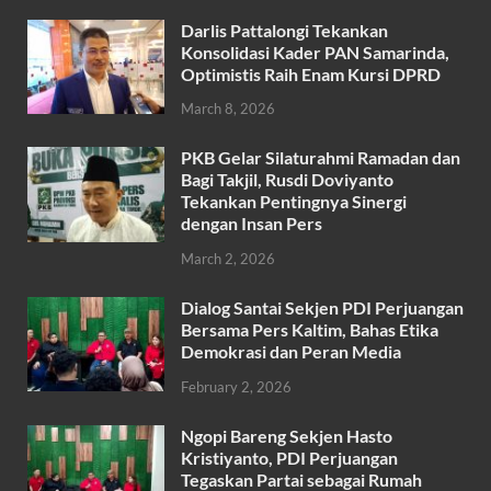
ac
w
h
m
h
Darlis Pattalongi Tekankan
e
itt
at
ail
ar
Konsolidasi Kader PAN Samarinda,
b
er
s
Optimistis Raih Enam Kursi DPRD
e
o
A
March 8, 2026
o
p
PKB Gelar Silaturahmi Ramadan dan
k
p
Bagi Takjil, Rusdi Doviyanto
Tekankan Pentingnya Sinergi
dengan Insan Pers
March 2, 2026
Dialog Santai Sekjen PDI Perjuangan
Bersama Pers Kaltim, Bahas Etika
Demokrasi dan Peran Media
February 2, 2026
Ngopi Bareng Sekjen Hasto
Kristiyanto, PDI Perjuangan
Tegaskan Partai sebagai Rumah