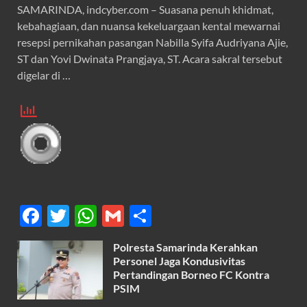
SAMARINDA, indcyber.com – Suasana penuh khidmat,
kebahagiaan, dan nuansa kekeluargaan kental mewarnai
resepsi pernikahan pasangan Nabilla Syifa Audriyana Ajie,
ST dan Yovi Dwinata Prangjaya, ST. Acara sakral tersebut
digelar di …
F
T
W
G
S
ac
w
h
m
h
Polresta Samarinda Kerahkan
e
itt
at
ail
ar
Personel Jaga Kondusivitas
b
er
s
Pertandingan Borneo FC Kontra
e
PSIM
o
A