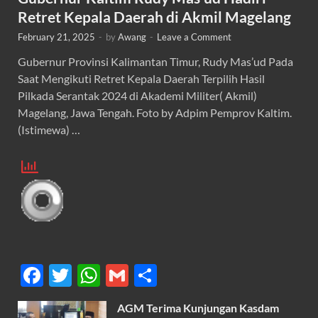
Retret Kepala Daerah di Akmil Magelang
February 21, 2025
-
by
Awang
-
Leave a Comment
Gubernur Provinsi Kalimantan Timur, Rudy Mas’ud Pada
Saat Mengikuti Retret Kepala Daerah Terpilih Hasil
Pilkada Serantak 2024 di Akademi Militer( Akmil)
Magelang, Jawa Tengah. Foto by Adpim Pemprov Kaltim.
(Istimewa) …
F
T
W
G
S
ac
w
h
m
h
AGM Terima Kunjungan Kasdam