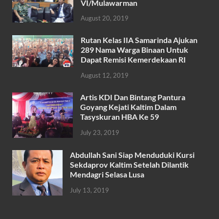
e
itt
at
ail
ar
VI/Mulawarman
b
er
s
e
August 20, 2019
o
A
Rutan Kelas IIA Samarinda Ajukan
o
p
289 Nama Warga Binaan Untuk
k
p
Dapat Remisi Kemerdekaan RI
August 12, 2019
Artis KDI Dan Bintang Pantura
Goyang Kejati Kaltim Dalam
Tasyskuran HBA Ke 59
July 23, 2019
Abdullah Sani Siap Menduduki Kursi
Sekdaprov Kaltim Setelah Dilantik
Mendagri Selasa Lusa
July 13, 2019