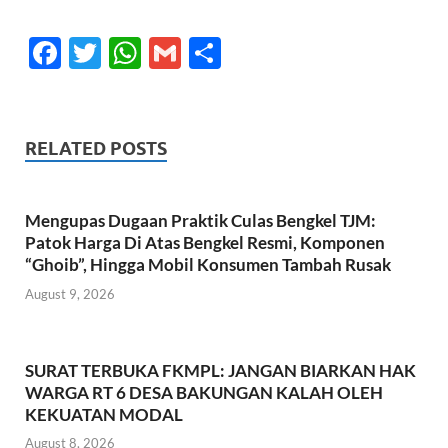
F
T
W
G
S
ac
w
h
m
h
e
itt
at
ail
ar
b
er
s
e
RELATED POSTS
o
A
o
p
Mengupas Dugaan Praktik Culas Bengkel TJM:
k
p
Patok Harga Di Atas Bengkel Resmi, Komponen
“Ghoib”, Hingga Mobil Konsumen Tambah Rusak
August 9, 2026
SURAT TERBUKA FKMPL: JANGAN BIARKAN HAK
WARGA RT 6 DESA BAKUNGAN KALAH OLEH
KEKUATAN MODAL
August 8, 2026