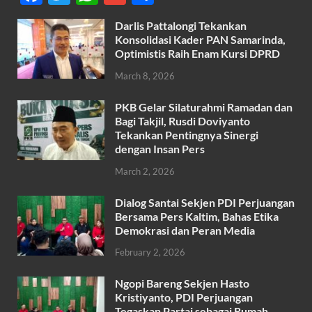
ac
w
h
m
h
Darlis Pattalongi Tekankan
e
itt
at
ail
ar
Konsolidasi Kader PAN Samarinda,
b
er
s
Optimistis Raih Enam Kursi DPRD
e
o
A
March 8, 2026
o
p
PKB Gelar Silaturahmi Ramadan dan
k
p
Bagi Takjil, Rusdi Doviyanto
Tekankan Pentingnya Sinergi
dengan Insan Pers
March 2, 2026
Dialog Santai Sekjen PDI Perjuangan
Bersama Pers Kaltim, Bahas Etika
Demokrasi dan Peran Media
February 2, 2026
Ngopi Bareng Sekjen Hasto
Kristiyanto, PDI Perjuangan
Tegaskan Partai sebagai Rumah