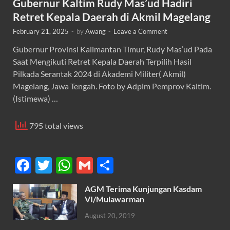
Gubernur Kaltim Rudy Mas’ud Hadiri
Retret Kepala Daerah di Akmil Magelang
February 21, 2025
-
by
Awang
-
Leave a Comment
Gubernur Provinsi Kalimantan Timur, Rudy Mas’ud Pada
Saat Mengikuti Retret Kepala Daerah Terpilih Hasil
Pilkada Serantak 2024 di Akademi Militer( Akmil)
Magelang, Jawa Tengah. Foto by Adpim Pemprov Kaltim.
(Istimewa) …
795 total views
F
T
W
G
S
ac
w
h
m
h
AGM Terima Kunjungan Kasdam
e
itt
at
ail
ar
VI/Mulawarman
b
er
s
e
August 20, 2019