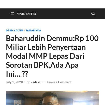
Indonesia Cyber
Media Cetak, Online & Streaming
MAIN MENU
DPRD KALTIM
/
SAMARINDA
Baharuddin Demmu:Rp 100
Miliar Lebih Penyertaan
Modal MMP Lepas Dari
Sorotan BPK,Ada Apa
Ini….??
July 1, 2020
-
by
Redaksi -
-
Leave a Comment