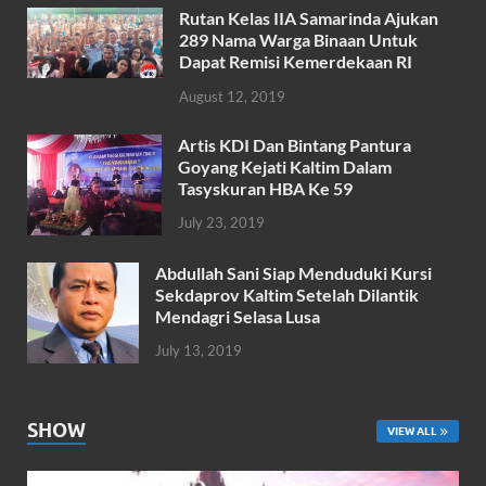
o
A
Rutan Kelas IIA Samarinda Ajukan
o
p
289 Nama Warga Binaan Untuk
k
p
Dapat Remisi Kemerdekaan RI
August 12, 2019
Artis KDI Dan Bintang Pantura
Goyang Kejati Kaltim Dalam
Tasyskuran HBA Ke 59
July 23, 2019
Abdullah Sani Siap Menduduki Kursi
Sekdaprov Kaltim Setelah Dilantik
Mendagri Selasa Lusa
July 13, 2019
SHOW
VIEW ALL