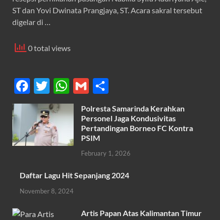
ST dan Yovi Dwinata Prangjaya, ST. Acara sakral tersebut
digelar di …
0 total views
F
T
W
G
S
ac
w
h
m
h
Polresta Samarinda Kerahkan
e
itt
at
ail
ar
Personel Jaga Kondusivitas
b
er
s
Pertandingan Borneo FC Kontra
e
PSIM
o
A
February 1, 2026
o
p
k
p
Daftar Lagu Hit Sepanjang 2024
November 8, 2024
Artis Papan Atas Kalimantan Timur