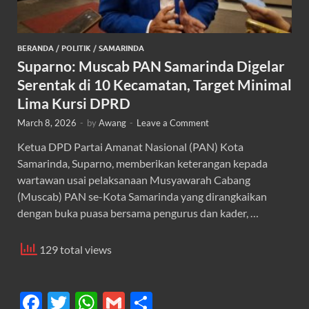
BERANDA
/
POLITIK
/
SAMARINDA
Suparno: Muscab PAN Samarinda Digelar
Serentak di 10 Kecamatan, Target Minimal
Lima Kursi DPRD
March 8, 2026
-
by
Awang
-
Leave a Comment
Ketua DPD Partai Amanat Nasional (PAN) Kota
Samarinda, Suparno, memberikan keterangan kepada
wartawan usai pelaksanaan Musyawarah Cabang
(Muscab) PAN se-Kota Samarinda yang dirangkaikan
dengan buka puasa bersama pengurus dan kader, …
129 total views
F
T
W
G
S