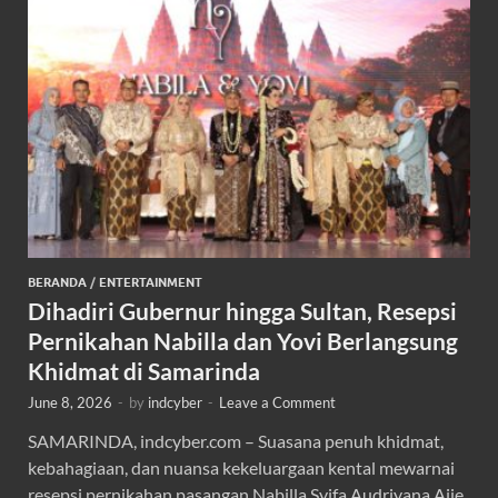
BERANDA
/
ENTERTAINMENT
Dihadiri Gubernur hingga Sultan, Resepsi
Pernikahan Nabilla dan Yovi Berlangsung
Khidmat di Samarinda
June 8, 2026
-
by
indcyber
-
Leave a Comment
SAMARINDA, indcyber.com – Suasana penuh khidmat,
kebahagiaan, dan nuansa kekeluargaan kental mewarnai
resepsi pernikahan pasangan Nabilla Syifa Audriyana Ajie,