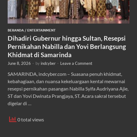
BERANDA
/
ENTERTAINMENT
Dihadiri Gubernur hingga Sultan, Resepsi
Pernikahan Nabilla dan Yovi Berlangsung
Khidmat di Samarinda
June 8, 2026
-
by
indcyber
-
Leave a Comment
SAMARINDA, indcyber.com – Suasana penuh khidmat,
kebahagiaan, dan nuansa kekeluargaan kental mewarnai
resepsi pernikahan pasangan Nabilla Syifa Audriyana Ajie,
ST dan Yovi Dwinata Prangjaya, ST. Acara sakral tersebut
digelar di …
0 total views