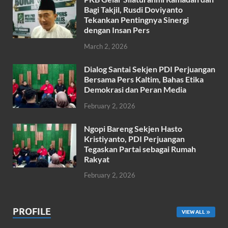
k
p
Bagi Takjil, Rusdi Doviyanto
Tekankan Pentingnya Sinergi
dengan Insan Pers
March 2, 2026
Dialog Santai Sekjen PDI Perjuangan
Bersama Pers Kaltim, Bahas Etika
Demokrasi dan Peran Media
February 2, 2026
Ngopi Bareng Sekjen Hasto
Kristiyanto, PDI Perjuangan
Tegaskan Partai sebagai Rumah
Rakyat
February 2, 2026
PROFILE
VIEW ALL