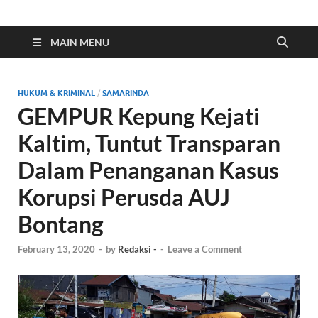
Indonesia Cyber
Media Cetak, Online & Streaming
MAIN MENU
HUKUM & KRIMINAL
/
SAMARINDA
GEMPUR Kepung Kejati
Kaltim, Tuntut Transparan
Dalam Penanganan Kasus
Korupsi Perusda AUJ
Bontang
February 13, 2020
-
by
Redaksi -
-
Leave a Comment