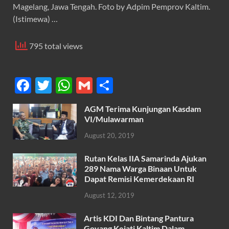
Magelang, Jawa Tengah. Foto by Adpim Pemprov Kaltim.
(Istimewa) …
795 total views
F
T
W
G
S
ac
w
h
m
h
AGM Terima Kunjungan Kasdam
e
itt
at
ail
ar
VI/Mulawarman
b
er
s
e
August 20, 2019
o
A
Rutan Kelas IIA Samarinda Ajukan
o
p
289 Nama Warga Binaan Untuk
k
p
Dapat Remisi Kemerdekaan RI
August 12, 2019
Artis KDI Dan Bintang Pantura
Goyang Kejati Kaltim Dalam