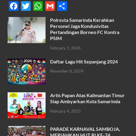
F
T
W
G
S
ac
w
h
m
h
Polresta Samarinda Kerahkan
e
itt
at
ail
ar
Personel Jaga Kondusivitas
b
er
s
Pertandingan Borneo FC Kontra
e
PSIM
o
A
February 1, 2026
o
p
k
p
Daftar Lagu Hit Sepanjang 2024
November 8, 2024
Artis Papan Atas Kalimantan Timur
Siap Ambyarkan Kota Samarinda
February 4, 2023
PARADE KARNAVAL SAMBOJA,
MERIAHKAN HUT RI KE-74