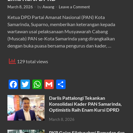
March 8, 2026
-
by
Awang
-
Leave a Comment
Ketua DPD Partai Amanat Nasional (PAN) Kota
Samarinda, Suparno, memberikan keterangan kepada
wartawan usai pelaksanaan Musyawarah Cabang
(Muscab) PAN se-Kota Samarinda yang dirangkaikan
dengan buka puasa bersama pengurus dan kader, …
129 total views
F
T
W
G
S
ac
w
h
m
h
Darlis Pattalongi Tekankan
e
itt
at
ail
ar
Konsolidasi Kader PAN Samarinda,
b
er
s
Optimistis Raih Enam Kursi DPRD
e
o
A
March 8, 2026
o
p
PKB Gelar Silaturahmi Ramadan dan