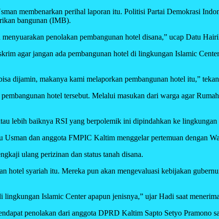
Usman membenarkan perihal laporan itu. Politisi Partai Demokrasi In
irikan bangunan (IMB).
an menyuarakan penolakan pembangunan hotel disana,” ucap Datu Hair
krim agar jangan ada pembangunan hotel di lingkungan Islamic Center.
bisa dijamin, makanya kami melaporkan pembangunan hotel itu,” teka
a pembangunan hotel tersebut. Melalui masukan dari warga agar Rumah 
u lebih baiknya RSI yang berpolemik ini dipindahkan ke lingkungan 
Datu Usman dan anggota FMPIC Kaltim menggelar pertemuan dengan Wa
gkaji ulang perizinan dan status tanah disana.
 hotel syariah itu. Mereka pun akan mengevaluasi kebijakan gubernu
lingkungan Islamic Center apapun jenisnya,” ujar Hadi saat menerima 
 mendapat penolakan dari anggota DPRD Kaltim Sapto Setyo Pramono 