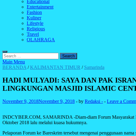
Educational
Entertainment
Fashion
Kuliner
Lifestyle
Religious
Travel
OLAHRAGA
Search
for:
Main Menu
BERANDA
/
KALIMANTAN TIMUR
/
Samarinda
HADI MULYADI: SAYA DAN PAK IS
LINGKUNGAN MASJID ISLAMIC CENT
November 9, 2018
November 9, 2018
-
by
Redaksi -
-
Leave a Comm
INDCYBER.COM, SAMARINDA -Diam-diam Forum Masyarakat Peduli Isl
Oktober 2018 lalu melalui kuasa hukumnya.
Pelaporan Forum ke Bareskrim tersebut mengenai penggunaan nama s