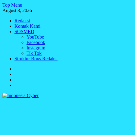
Skip
Top Menu
to
August 8, 2026
content
Redaksi
Kontak Kami
SOSMED
YouTube
Facebook
Instagram
Tik Tok
Struktur Boxs Redaksi
Redaksi
Kontak
Kami
SOSMED
Struktur
Boxs
Redaksi
Indonesia Cyber
Media Cetak, Online & Streaming