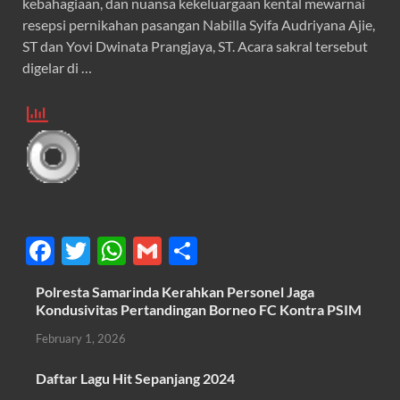
kebahagiaan, dan nuansa kekeluargaan kental mewarnai
resepsi pernikahan pasangan Nabilla Syifa Audriyana Ajie,
ST dan Yovi Dwinata Prangjaya, ST. Acara sakral tersebut
digelar di …
F
T
W
G
S
ac
w
h
m
h
Polresta Samarinda Kerahkan Personel Jaga
e
itt
at
ail
ar
Kondusivitas Pertandingan Borneo FC Kontra PSIM
b
er
s
e
February 1, 2026
o
A
Daftar Lagu Hit Sepanjang 2024
o
p