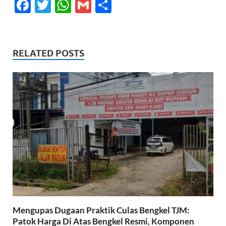
F
T
W
G
S
ac
w
h
m
h
e
itt
at
ail
ar
b
er
s
e
RELATED POSTS
o
A
o
p
k
p
Mengupas Dugaan Praktik Culas Bengkel TJM:
Patok Harga Di Atas Bengkel Resmi, Komponen