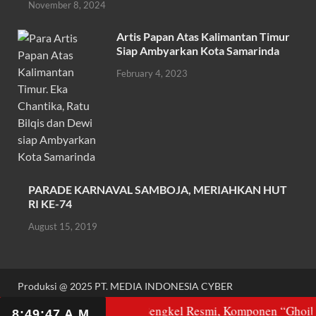
November 8, 2024
k
p
Artis Papan Atas Kalimantan Timur
Siap Ambyarkan Kota Samarinda
February 4, 2023
PARADE KARNAVAL SAMBOJA, MERIAHKAN HUT
RI KE-74
August 15, 2019
Produksi @ 2025 PT. MEDIA INDONESIA CYBER
Powered by
WordPress
and
HitMag
.
atok Harga Di Atas Bengkel Resmi, Komponen “Ghoib”, Hing