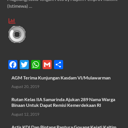
(Istimewa) …
F
T
W
G
S
ac
w
h
m
h
AGM Terima Kunjungan Kasdam VI/Mulawarman
e
itt
at
ail
ar
August 20, 2019
b
er
s
e
o
A
Rutan Kelas IIA Samarinda Ajukan 289 Nama Warga
Binaan Untuk Dapat Remisi Kemerdekaan RI
o
p
August 12, 2019
k
p
Artis KDI Dan Bintang Pantura Goyang Kejati Kaltim