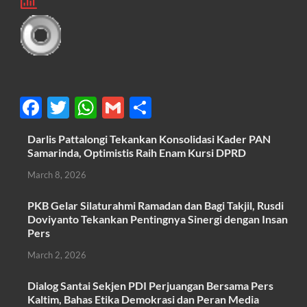
F
T
W
G
S
ac
w
h
m
h
Darlis Pattalongi Tekankan Konsolidasi Kader PAN
e
itt
at
ail
ar
Samarinda, Optimistis Raih Enam Kursi DPRD
b
er
s
e
March 8, 2026
o
A
PKB Gelar Silaturahmi Ramadan dan Bagi Takjil, Rusdi
o
p
Doviyanto Tekankan Pentingnya Sinergi dengan Insan
k
p
Pers
March 2, 2026
Dialog Santai Sekjen PDI Perjuangan Bersama Pers
Kaltim, Bahas Etika Demokrasi dan Peran Media