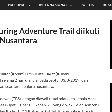
NASIONAL
INTERNASIONAL
POLITIK
HUKU
ing Adventure Trail diikuti
 Nusantara
iliter (Kodim) 0912 Kutai Barat (Kubar)
 selama 2 hari di mulai pada Sabtu (03/8/2019) dan
ari seantero penjuru nusantara.
awar (TBS), dengan diawali ritual adat oleh kepala Adat
s Bupati Kubar FX. Yapan SH, yang diwakili oleh Asisten I
an Kodim 0912 Kubar Letkol. Inf. Anang Sofyan Efendi,