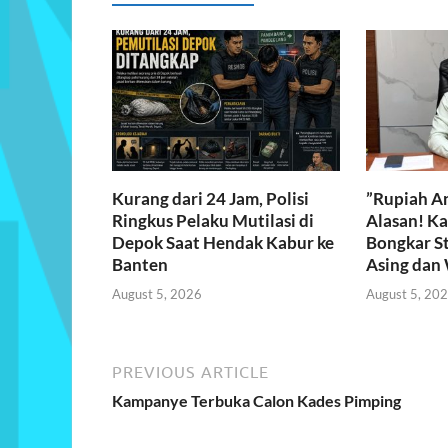
o
A
o
p
k
p
Kurang dari 24 Jam, Polisi
​”Rupiah A
Ringkus Pelaku Mutilasi di
Alasan! Ka
Depok Saat Hendak Kabur ke
Bongkar Str
Banten
Asing dan
August 5, 2026
August 5, 20
PREVIOUS ARTICLE
Kampanye Terbuka Calon Kades Pimping