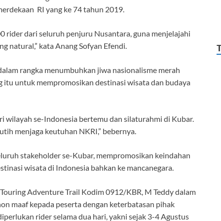
rdekaan RI yang ke 74 tahun 2019.
00 rider dari seluruh penjuru Nusantara, guna menjelajahi
 natural,” kata Anang Sofyan Efendi.
 dalam rangka menumbuhkan jiwa nasionalisme merah
ng itu untuk mempromosikan destinasi wisata dan budaya
ari wilayah se-Indonesia bertemu dan silaturahmi di Kubar.
tih menjaga keutuhan NKRI,” bebernya.
seluruh stakeholder se-Kubar, mempromosikan keindahan
stinasi wisata di Indonesia bahkan ke mancanegara.
 Touring Adventure Trail Kodim 0912/KBR, M Teddy dalam
n maaf kepada peserta dengan keterbatasan pihak
perlukan rider selama dua hari, yakni sejak 3-4 Agustus