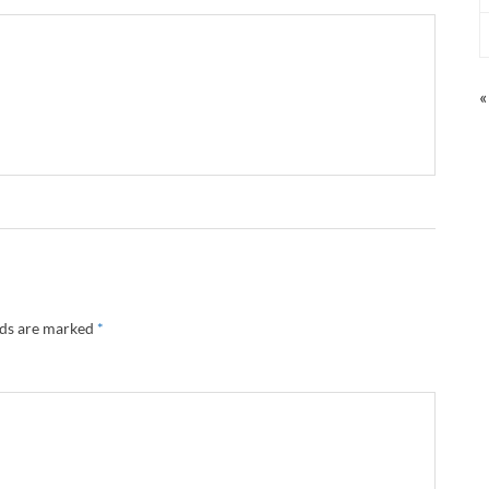
«
lds are marked
*