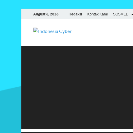
August 6, 2026
Redaksi
Kontak Kami
SOSMED
Indonesia
Media Cetak, Online & Streami