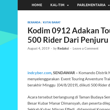
HOME
KAL-TIM
PARLEMENTARIA
BERANDA
/
KUTAI BARAT
Kodim 0912 Adakan Tour
500 Rider Dari Penjuru
August 4, 2019
-
by
Redaksi
-
Leave a Comment
indcyber.com
, SENDAWAR –
Komando Distrik M
menyelenggarakan Event Touring Anventure Trail
berakhir Minggu (04/8/2019), diikuti 500 Rider d
Acara tersebut berlangsung di Taman Budaya Send
Besar Kubar Manar Dimansyah, dan peserta dilepa
Sekkab Kubar, Misran Effedi, didampingi Komand