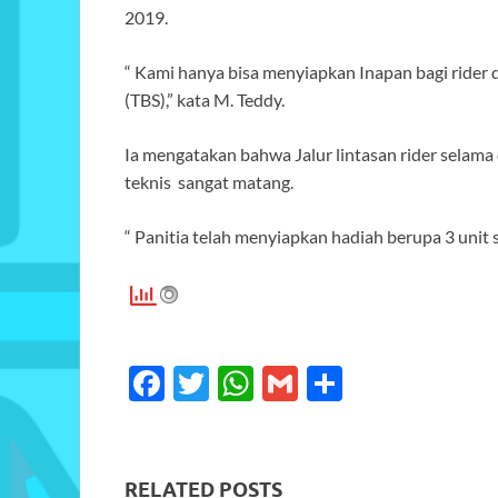
2019.
“ Kami hanya bisa menyiapkan Inapan bagi ride
(TBS),” kata M. Teddy.
Ia mengatakan bahwa Jalur lintasan rider selam
teknis sangat matang.
“ Panitia telah menyiapkan hadiah berupa 3 unit
F
T
W
G
S
ac
w
h
m
h
e
itt
at
ail
ar
b
er
s
e
RELATED POSTS