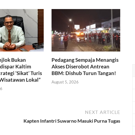
njlok Bukan
Pedagang Sempaja Menangis
dispar Kaltim
Akses Diserobot Antrean
ategi ‘Sikat’ Turis
BBM: Dishub Turun Tangan!
 Wisatawan Lokal”
August 5, 2026
26
NEXT ARTICLE
Kapten Infantri Suwarno Masuki Purna Tugas