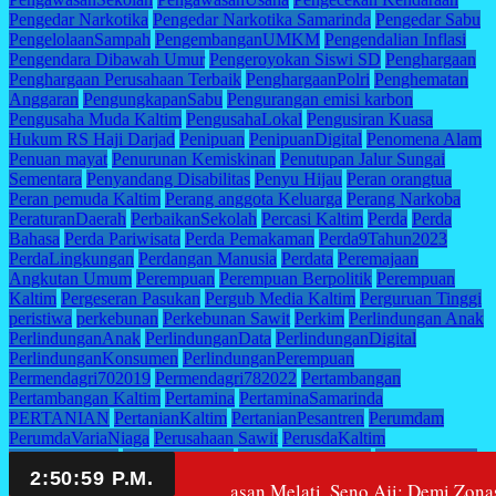
Pengedar Narkotika
Pengedar Narkotika Samarinda
Pengedar Sabu
PengelolaanSampah
PengembanganUMKM
Pengendalian Inflasi
Pengendara Dibawah Umur
Pengeroyokan Siswi SD
Penghargaan
Penghargaan Perusahaan Terbaik
PenghargaanPolri
Penghematan
Anggaran
PengungkapanSabu
Pengurangan emisi karbon
Pengusaha Muda Kaltim
PengusahaLokal
Pengusiran Kuasa
Hukum RS Haji Darjad
Penipuan
PenipuanDigital
Penomena Alam
Penuan mayat
Penurunan Kemiskinan
Penutupan Jalur Sungai
Sementara
Penyandang Disabilitas
Penyu Hijau
Peran orangtua
Peran pemuda Kaltim
Perang anggota Keluarga
Perang Narkoba
PeraturanDaerah
PerbaikanSekolah
Percasi Kaltim
Perda
Perda
Bahasa
Perda Pariwisata
Perda Pemakaman
Perda9Tahun2023
PerdaLingkungan
Perdangan Manusia
Perdata
Peremajaan
Angkutan Umum
Perempuan
Perempuan Berpolitik
Perempuan
Kaltim
Pergeseran Pasukan
Pergub Media Kaltim
Perguruan Tinggi
peristiwa
perkebunan
Perkebunan Sawit
Perkim
Perlindungan Anak
PerlindunganAnak
PerlindunganData
PerlindunganDigital
PerlindunganKonsumen
PerlindunganPerempuan
Permendagri702019
Permendagri782022
Pertambangan
Pertambangan Kaltim
Pertamina
PertaminaSamarinda
PERTANIAN
PertanianKaltim
PertanianPesantren
Perumdam
PerumdaVariaNiaga
Perusahaan Sawit
PerusdaKaltim
PerwaliSampah
PesantrenDigita
PesantrenProduktif
Pesut Bentong
Pesut Mahakam
PETANI
Petani Perempuan
Peyanan Kesehatan
g SMA 10 dari Yayasan Melati, Seno Aji: Demi Zonasi dan Pe