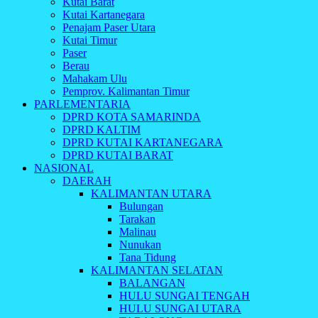
Kutai Barat
Kutai Kartanegara
Penajam Paser Utara
Kutai Timur
Paser
Berau
Mahakam Ulu
Pemprov. Kalimantan Timur
PARLEMENTARIA
DPRD KOTA SAMARINDA
DPRD KALTIM
DPRD KUTAI KARTANEGARA
DPRD KUTAI BARAT
NASIONAL
DAERAH
KALIMANTAN UTARA
Bulungan
Tarakan
Malinau
Nunukan
Tana Tidung
KALIMANTAN SELATAN
BALANGAN
HULU SUNGAI TENGAH
HULU SUNGAI UTARA