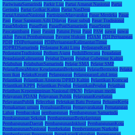
PariwisataSamarinda
Parkir Liar
Partai Amanat Nasional
Partai
Gerindra
Partai Golkar Kaltim
Partai NasDem
PartaiAmanatNasional
PartisipasiMasyarakat
Pasar Merdeka
Pasar
Pagi
Pasar Sanggam Adji Dilayas
Pasar subuh
Pasar Tradisional
PasarModern
PasarPagi
PasarPagiSamarinda
PasarSegiri
Pascatambang
Paser
Pasutri
Patung Pesut
Paud
PAW
pawai
pawai
akbar
Pawai Pembangunan
Payung Hukum
PDAM
PDI Perjuangan
PDIP
PDIPerjuangan
PDIPerjuanganKalimantanTimur
PDPRDSamarinda
Pedagang Kaki Lima
PedagangKecil
PedagangTradisional
Pedium Ajang
PeduliBencana
Pegadaian
PegadaianKalimantan
Pejabat Daerah
Pejabat Gubernur Kaltim
Pelabuhan
PelabuhanSamarinda
Pelajar SMA
Pelajar SMP
PelajarBawaMotor KeselamatanBerkendara
PelajarBermotor
Pelaku
bom ikan
PelakuKreatif
Pelanggaran
PelanggaranLaluLintas
Pelantikan
Pelantikan Anggota DPRD Kaltim
Pelantikan Komcad
Pelantikan KPPS
Pelantikan Pejabat
PelantikanPejabat
Pelatihan
Pelatihan Kepemimpinan Nasional (PKN)
Pelayanan medis
Pelayanan PDAM
Pelayanan Publik
PelayananKesehatan
PelayananPublik
Pelecehan
Peletakan Batu Pertama
PeluangKerja
Pemakaman umum
PemalsuanBeras
Pemasyarakatan
Pematangan
Lahan
Pembacokan
pembangunan
Pembangunan Samarinda
Pembangunan Sekolah
PembangunanBerkelanjutan
PembangunanDaerah
PembangunanInklusif
PembangunanKota
PembangunanNasional
Pembekalan
Pemberantasan Narkoba
Pemberdayaan Perempuan
PemekaranKelurahan
Pemenangan