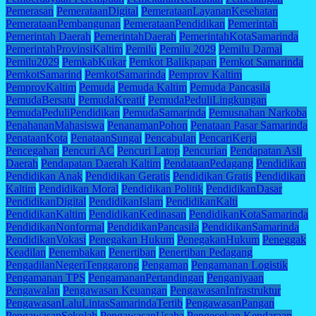
Pemerasan
PemerataanDigital
PemerataanLayananKesehatan
PemerataanPembangunan
PemerataanPendidikan
Pemerintah
Pemerintah Daerah
PemerintahDaerah
PemerintahKotaSamarinda
PemerintahProvinsiKaltim
Pemilu
Pemilu 2029
Pemilu Damai
Pemilu2029
PemkabKukar
Pemkot Balikpapan
Pemkot Samarinda
PemkotSamarind
PemkotSamarinda
Pemprov Kaltim
PemprovKaltim
Pemuda
Pemuda Kaltim
Pemuda Pancasila
PemudaBersatu
PemudaKreatif
PemudaPeduliLingkungan
PemudaPeduliPendidikan
PemudaSamarinda
Pemusnahan Narkoba
PenahananMahasiswa
PenanamanPohon
Penataan Pasar Samarinda
PenataanKota
PenataanSungai
Pencabulan
PencariKerja
Pencegahan
Pencuri AC
Pencuri Latop
Pencurian
Pendapatan Asli
Daerah
Pendapatan Daerah Kaltim
PendataanPedagang
Pendidikan
Pendidikan Anak
Pendidikan Geratis
Pendidikan Gratis
Pendidikan
Kaltim
Pendidikan Moral
Pendidikan Politik
PendidikanDasar
PendidikanDigital
PendidikanIslam
PendidikanKalti
PendidikanKaltim
PendidikanKedinasan
PendidikanKotaSamarinda
PendidikanNonformal
PendidikanPancasila
PendidikanSamarinda
PendidikanVokasi
Penegakan Hukum
PenegakanHukum
Peneggak
Keadilan
Penembakan
Penertiban
Penertiban Pedagang
PengadilanNegeriTenggarong
Pengaman
Pengamanan Logistik
Pengamanan TPS
PengamananPertandingan
Penganiyaan
Pengawalan
Pengawasan Keuangan
PengawasanInfrastruktur
PengawasanLaluLintasSamarindaTertib
PengawasanPangan
PengawasanSekolah
PengawasanUsaha
Pengecekan Kendaraan