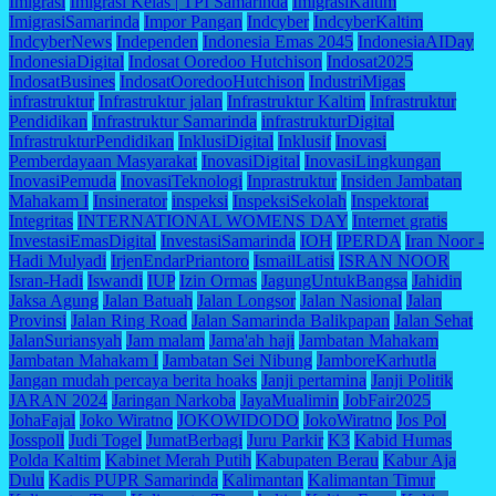
Imigrasi
Imigrasi Kelas | TPI Samarinda
ImigrasiKaltim
ImigrasiSamarinda
Impor Pangan
Indcyber
IndcyberKaltim
IndcyberNews
Independen
Indonesia Emas 2045
IndonesiaAIDay
IndonesiaDigital
Indosat Ooredoo Hutchison
Indosat2025
IndosatBusines
IndosatOoredooHutchison
IndustriMigas
infrastruktur
Infrastruktur jalan
Infrastruktur Kaltim
Infrastruktur
Pendidikan
Infrastruktur Samarinda
infrastrukturDigital
InfrastrukturPendidikan
InklusiDigital
Inklusif
Inovasi
Pemberdayaan Masyarakat
InovasiDigital
InovasiLingkungan
InovasiPemuda
InovasiTeknologi
Inprastruktur
Insiden Jambatan
Mahakam I
Insinerator
inspeksi
InspeksiSekolah
Inspektorat
Integritas
INTERNATIONAL WOMENS DAY
Internet gratis
InvestasiEmasDigital
InvestasiSamarinda
IOH
IPERDA
Iran Noor -
Hadi Mulyadi
IrjenEndarPriantoro
IsmailLatisi
ISRAN NOOR
Isran-Hadi
Iswandi
IUP
Izin Ormas
JagungUntukBangsa
Jahidin
Jaksa Agung
Jalan Batuah
Jalan Longsor
Jalan Nasional
Jalan
Provinsi
Jalan Ring Road
Jalan Samarinda Balikpapan
Jalan Sehat
JalanSuriansyah
Jam malam
Jama'ah haji
Jambatan Mahakam
Jambatan Mahakam I
Jambatan Sei Nibung
JamboreKarhutla
Jangan mudah percaya berita hoaks
Janji pertamina
Janji Politik
JARAN 2024
Jaringan Narkoba
JayaMualimin
JobFair2025
JohaFajal
Joko Wiratno
JOKOWIDODO
JokoWiratno
Jos Pol
Josspoll
Judi Togel
JumatBerbagi
Juru Parkir
K3
Kabid Humas
Polda Kaltim
Kabinet Merah Putih
Kabupaten Berau
Kabur Aja
Dulu
Kadis PUPR Samarinda
Kalimantan
Kalimantan Timur