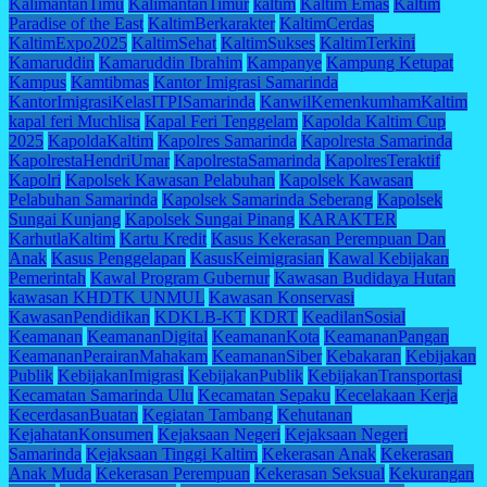
KalimantanTimu
KalimantanTimur
kaltim
Kaltim Emas
Kaltim
Paradise of the East
KaltimBerkarakter
KaltimCerdas
KaltimExpo2025
KaltimSehat
KaltimSukses
KaltimTerkini
Kamaruddin
Kamaruddin Ibrahim
Kampanye
Kampung Ketupat
Kampus
Kamtibmas
Kantor Imigrasi Samarinda
KantorImigrasiKelasITPISamarinda
KanwilKemenkumhamKaltim
kapal feri Muchlisa
Kapal Feri Tenggelam
Kapolda Kaltim Cup
2025
KapoldaKaltim
Kapolres Samarinda
Kapolresta Samarinda
KapolrestaHendriUmar
KapolrestaSamarinda
KapolresTeraktif
Kapolri
Kapolsek Kawasan Pelabuhan
Kapolsek Kawasan
Pelabuhan Samarinda
Kapolsek Samarinda Seberang
Kapolsek
Sungai Kunjang
Kapolsek Sungai Pinang
KARAKTER
KarhutlaKaltim
Kartu Kredit
Kasus Kekerasan Perempuan Dan
Anak
Kasus Penggelapan
KasusKeimigrasian
Kawal Kebijakan
Pemerintah
Kawal Program Gubernur
Kawasan Budidaya Hutan
kawasan KHDTK UNMUL
Kawasan Konservasi
KawasanPendidikan
KDKLB-KT
KDRT
KeadilanSosial
Keamanan
KeamananDigital
KeamananKota
KeamananPangan
KeamananPerairanMahakam
KeamananSiber
Kebakaran
Kebijakan
Publik
KebijakanImigrasi
KebijakanPublik
KebijakanTransportasi
Kecamatan Samarinda Ulu
Kecamatan Sepaku
Kecelakaan Kerja
KecerdasanBuatan
Kegiatan Tambang
Kehutanan
KejahatanKonsumen
Kejaksaan Negeri
Kejaksaan Negeri
Samarinda
Kejaksaan Tinggi Kaltim
Kekerasan Anak
Kekerasan
Anak Muda
Kekerasan Perempuan
Kekerasan Seksual
Kekurangan