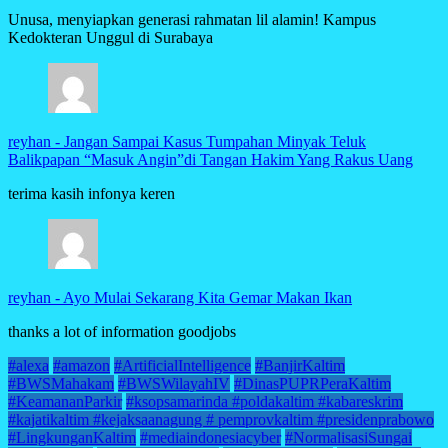
Unusa, menyiapkan generasi rahmatan lil alamin! Kampus
Kedokteran Unggul di Surabaya
reyhan
-
Jangan Sampai Kasus Tumpahan Minyak Teluk
Balikpapan “Masuk Angin”di Tangan Hakim Yang Rakus Uang
terima kasih infonya keren
reyhan
-
Ayo Mulai Sekarang Kita Gemar Makan Ikan
thanks a lot of information goodjobs
#alexa
#amazon
#ArtificialIntelligence
#BanjirKaltim
#BWSMahakam
#BWSWilayahIV
#DinasPUPRPeraKaltim
#KeamananParkir
#ksopsamarinda #poldakaltim #kabareskrim
#kajatikaltim #kejaksaanagung # pemprovkaltim #presidenprabowo
#LingkunganKaltim
#mediaindonesiacyber
#NormalisasiSungai