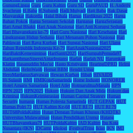
GunungLingai
Guru
Guru Kaltim
Guru SD
GuruPAUD
H. Anderiy
Syachrum
H.Baba
H.Subandi
Hadi Mulyadi
Haji Baba
Hak Dasar
Masyarakat
Hakordia
Halal Bihala
Hamas
Hardiknas 2025
Harga
Bahan Pokok
Harga Seragam Sekolah
Harganas
HargaSeragam
Hari Amal Bhakti
Hari Anak Nasional
Hari Anti Korupsi Sedunia
Hari Bhayangkara ke-79
Hari Guru Nasional
Hari Kesehatan
Hari
Lingkungan Hidup Sedunia
Hari Menanam Pohon Nasional
Hari
Pahlawan
Hari Raya Kurban
Hari Sungai Nasional
Hari Ulang
Tahun Republik Indonesia Ke-79
HariAnakNasional2025
HariBaktiKemenimipas
HariSantri2025
HariSumpahPemuda97
HarkamtibmasSinergiAntarInstansi
Harlah
Harlah NU
Harumkan
Klatim
Hasanuddin Mas'ud
Hasto Kristiyanto
HearingDPRD
Helmi
Abdullah
HelmWajib
Hemat BBM
Hendri Umar
HeroMardanusSatyawan
Hewan Kurban
Hibah
HIVAIDS
Hj.Sulasih
HMI
HMIKotaSamarinda
Home Industri
HONORER
Hotel Amaris Samarinda
Hotel Atlet
HotmarulituaManalu
HPN
HPN 2025
HPN2025
Hukum
Hukum Dan Anak Mida
Hukum dan
Kriminal
HukumKeimigrasian
Human Capital Strategy
Human
Security
humanis
Humas Polresta Samarinda
HUT GEPAK
HUT
Humas Polri 73
HUT Kaltim Ke-68
HUT RI 73
HUT RI 79
HUT68PoldaKaltim
Hutan Dengan Tujuan Khusus (KHDTK)
Universitas Mulawarman
Hutan Pendidikan Unmul
Hutang
HUTBhayangkara79
HUTPoldaKaltim
IAD Kaltim
Ibu Kota
Nusantara (IKN)
IDCamp
Idiologi
iFestivalTring
Iklan
IKN
IM3