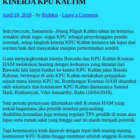
KINERJA KPU KALTIM
April 18, 2018
-
by
Redaksi
-
Leave a Comment
Indcyber.com, Samarinda -Jelang Pilgub Kaltim tahun ini tentunya
semakin sibuk tugas -tugas KPU sebagai penyelenggara pemilu
serentak, setiap langkah kinerja KPU Kaltim tentunya tak luput dari
sorotan baik dari masyarakat maupun pemerintahan sendiri.
Guna menyingkronkan kinerja Bawaslu dan KPU Kaltim Komnas
HAM melakukan hearing dengan keduanya yang dimulai dari
Bawaslu lalu lanjut kunker ke kantor KPU Kaltim jalan Basuki
Rahmat, bertempat di aula KPU Kaltim melakukan penjajakan
sejauh mana kinerja KPU ini. Rombongan Komnas HAM disambut
oleh sekretaris dan komisioner KPU Kaltim diantaranya Samsul
Hadi, Rudiansyah, Viko Januardhy, Rabu (18/04/2018).
Satu persatu pertanyaan dilontarkan oleh Komnas HAM yang
terkait bagaimana jika pemilih tersebut penyandang
disabilitas,kemudian juga tentang regulasi TPS pemilih di rutan atau
lapas serta rumah sakit yang hingga saat ini masih menjadi polemik.
Tapi kesemuanya telah dijawab dengan tepat oleh masing masing
komisioner KPU Kaltim hingga membuat seluruh anggota Komnas