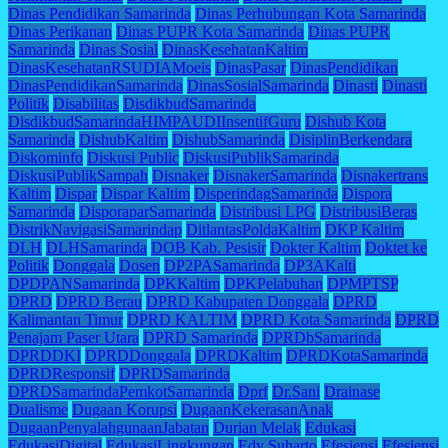
Dinas Pendidikan Samarinda
Dinas Perhubungan Kota Samarinda
Dinas Perikanan
Dinas PUPR Kota Samarinda
Dinas PUPR
Samarinda
Dinas Sosial
DinasKesehatanKaltim
DinasKesehatanRSUDIAMoeis
DinasPasar
DinasPendidikan
DinasPendidikanSamarinda
DinasSosialSamarinda
Dinasti
Dinasti
Politik
Disabilitas
DisdikbudSamarinda
DisdikbudSamarindaHIMPAUDIInsentifGuru
Dishub Kota
Samarinda
DishubKaltim
DishubSamarinda
DisiplinBerkendara
Diskominfo
Diskusi Public
DiskusiPublikSamarinda
DiskusiPublikSampah
Disnaker
DisnakerSamarinda
Disnakertrans
Kaltim
Dispar
Dispar Kaltim
DisperindagSamarinda
Dispora
Samarinda
DisporaparSamarinda
Distribusi LPG
DistribusiBeras
DistrikNavigasiSamarindap
DitlantasPoldaKaltim
DKP Kaltim
DLH
DLHSamarinda
DOB Kab. Pesisir
Dokter Kaltim
Doktet ke
Politik
Donggala
Dosen
DP2PASamarinda
DP3AKalti
DPDPANSamarinda
DPKKaltim
DPKPelabuhan
DPMPTSP
DPRD
DPRD Berau
DPRD Kabupaten Donggala
DPRD
Kalimantan Timur
DPRD KALTIM
DPRD Kota Samarinda
DPRD
Penajam Paser Utara
DPRD Samarinda
DPRDbSamarinda
DPRDDKI
DPRDDonggala
DPRDKaltim
DPRDKotaSamarinda
DPRDResponsif
DPRDSamarinda
DPRDSamarindaPemkotSamarinda
Dprf
Dr.Sani
Drainase
Dualisme
Dugaan Korupsi
DugaanKekerasanAnak
DugaanPenyalahgunaanJabatan
Durian Melak
Edukasi
EdukasiDigital
EdukasiLingkungan
Edy Suharto
Efesiensi
Efesiensi