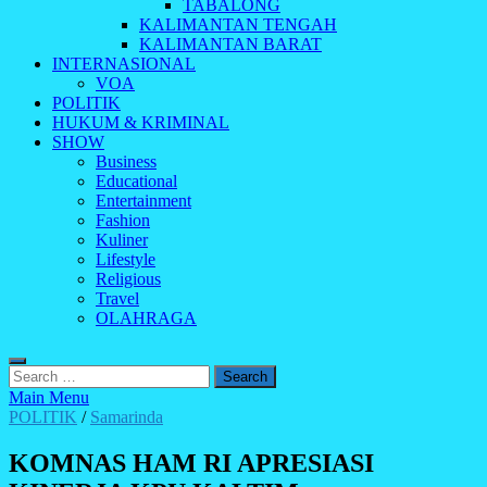
TABALONG
KALIMANTAN TENGAH
KALIMANTAN BARAT
INTERNASIONAL
VOA
POLITIK
HUKUM & KRIMINAL
SHOW
Business
Educational
Entertainment
Fashion
Kuliner
Lifestyle
Religious
Travel
OLAHRAGA
Search
for:
Main Menu
POLITIK
/
Samarinda
KOMNAS HAM RI APRESIASI