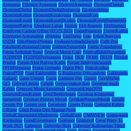
Anggaran
Efisiensi Anggaran
EfisiensiAnggaran
EkonomiDaerah
EkonomiDigital
EkonomiDigitalIndonesia
EkonomiHijau
EkonomiKaltim
EkonomiKerakyatan
EkonomiKota
EkonomiKreatif
EkonomiKreatifKaltim
EkonomiKreatifSamarinda
EkonomiRakyat
Eksekusi Lahan
Ekstasi
Ekti Imanuel
EktiImanuel
Employee Carbon Offset (ECO) 2024
EndarPriantoro
EnergiKaltim
Enterprise Automation
eParking
EraDigital
Erau
ErikaOktaviani
ESDM
EtikaSimbolNegara
EvaluasiArmadaDarurat
Fadli Zon
FakultasKehutananUnmul
FashionSamarinda
Fatma Foundation.
Fatma Saifullah Yusuf
Festival Moon Cake
FestivalBilahNusantara
FGDPDIP
FGDPDIPerjuangan
Fiskal
FKIP
FKMS
FKUB
Flexing
Pejabat
Forum Aksi Rakyat Katim
Forum Jamiyyatussadah
FPDIPerjuagan
Fraksi Gerindra
Fraksi PKS
FraksiGolkar
FraksiPDIP
Fuad Fakhruddin
G Budisatrio Djiwandono
Gakkumdu
GalianC
Gang Unggul
Ganja
Gantung Diri
Gaspol
GayaHidup
GCI
GebyarLiterasi
Gelatik
Gemar makan ikan
Generasi muda
Kaltim
Generasi Muda Samarinda
GenerasiEmas2030
GenerasiEmasKaltim
GenZBerinvestasi
Gerakan Komunitas
Samarinda
Gerakan Pangan Murah
GerakanPanganMurah
Geratis
Geratis Pol
Geratis pool
Geratispol
Gereja Toraja
Gerindra Kaltim
Gilfante
Gladi Posko Ops Mantap Praja
GlobalCitizenshipOfIndonesia
GlobalFund
GMMSKM
Gonta-ganti
Kurikulum
GoodGovernance
Gratispol
Gratispoll
Great Place To
Work 2025
Gubernur
Gubernur Baru
Gubernur Kalimantan Timur
Gubernur Kaltim
GubernurKaltim
Gulat
Guntur
Gunung Kelua