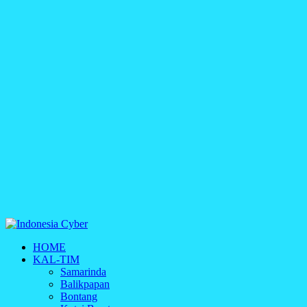
Indonesia Cyber
HOME
Media Cetak, Online & Streaming
KAL-TIM
Samarinda
Balikpapan
Bontang