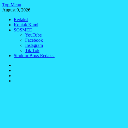
Skip
Top Menu
to
August 9, 2026
content
Redaksi
Kontak Kami
SOSMED
YouTube
Facebook
Instagram
Tik Tok
Struktur Boxs Redaksi
Redaksi
Kontak
Kami
SOSMED
Struktur
Boxs
Redaksi