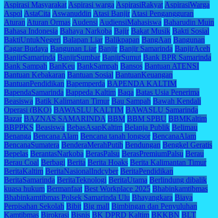
Aspirasi Masyarakat
Aspirasi warga
AspirasiRakyat
AspirasiWarga
Aspol
AstaCita
Aswanuddin
Atasi Banjir
Atasi Pengangguran
Aturan
Aturan Ormas
Audensi
AudiensiMahasiswa
Baharudin Muin
Bahasa Indonesia
Bahaya Narkoba
Bajir
Bakat Musik
Bakti Sosial
BaktiUntukNegeri
Balapan Liar
Balikpapan
BangAan
Bangunan
Cagar Budaya
Bangunan Liar
Banjir
Banjir Samarinda
BanjirAceh
BanjirSamarinda
BanjirSumbar
BanjirSumut
Bank BPR Samarinda
Bank Sampah
BanKeu
BankSampah
Bansos
Bantuan ATENSI
Bantuan Kebakaran
Bantuan Sosial
BantuanKeuangan
BantuanPendidikan
Bapemperda
BAPENDA KALTIM
BapendaSamarinda
Bappeda Kaltim
Baqa
Batas Usia Penerima
Beasiswa
Batik Kalimantan Timur
Bau Sampah
Bawah Kendali
Operasi (BKO)
BAWASLU KALTIM
BAWASLU Samarinda
Bazar
BAZNAS SAMARINDA
BBM
BBM SPBU
BBMKaltim
BBPPKS
Beasiswa
BebasAsapKaltim
Belanja Publik
Belimau
Benanga
Bencana Alam
Bencana tanah longsor
BencanaAlam
BencanaSumatera
BenderaMerahPutih
Bendungan
Bengkel Geratis
Bepelas
BerantasNarkoba
BerasPalsu
BerasPremiumPalsu
Berau
Berau Coal
Berbagi
Berita
Berita Hoaks
Berita Kalimantan Timur
BeritaKaltim
BeritaNasionalIndcyber
BeritaPendidikan
BeritaSamarinda
BeritaTeknologi
BeritaUtama
Berlindung dibalik
kuasa hukum
Bermanfaat
Best Workplace 2025
Bhabinkamtibmas
Bhabinkamtibmas Polsek Samarinda Ulu
Bhayangkara
Biaya
Perpisahan Sekolah
Bibit
Big mall
Bimbingan dan Penyuluhan
Kamtibmas
Birokrasi
Bisnis
BK DPRD Kaltim
BKKBN
BLT