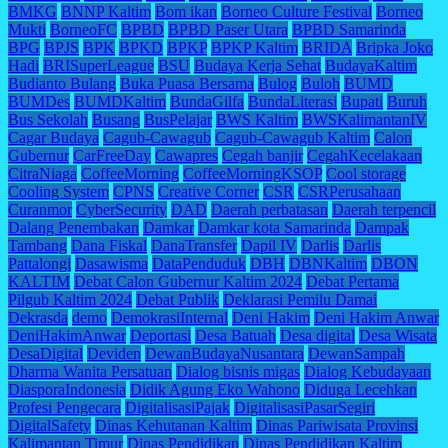
BMKG
BNNP Kaltim
Bom ikan
Borneo Culture Festival
Borneo
Mukti
BorneoFC
BPBD
BPBD Paser Utara
BPBD Samarinda
BPG
BPJS
BPK
BPKD
BPKP
BPKP Kaltim
BRIDA
Bripka Joko
Hadi
BRISuperLeague
BSU
Budaya Kerja Sehat
BudayaKaltim
Budianto Bulang
Buka Puasa Bersama
Bulog
Buloh
BUMD
BUMDes
BUMDKaltim
BundaGilfa
BundaLiterasi
Bupati
Buruh
Bus Sekolah
Busang
BusPelajar
BWS Kaltim
BWSKalimantanIV
Cagar Budaya
Cagub-Cawagub
Cagub-Cawagub Kaltim
Calon
Gubernur
CarFreeDay
Cawapres
Cegah banjir
CegahKecelakaan
CitraNiaga
CoffeeMorning
CoffeeMorningKSOP
Cool storage
Cooling System
CPNS
Creative Corner
CSR
CSRPerusahaan
Curanmor
CyberSecurity
DAD
Daerah perbatasan
Daerah terpencil
Dalang Penembakan
Damkar
Damkar kota Samarinda
Dampak
Tambang
Dana Fiskal
DanaTransfer
Dapil IV
Darlis
Darlis
Pattalongi
Dasawisma
DataPenduduk
DBH
DBNKaltim
DBON
KALTIM
Debat Calon Gubernur Kaltim 2024
Debat Pertama
Pilgub Kaltim 2024
Debat Publik
Deklarasi Pemilu Damai
Dekrasda
demo
DemokrasiInternal
Deni Hakim
Deni Hakim Anwar
DeniHakimAnwar
Deportasi
Desa Batuah
Desa digital
Desa Wisata
DesaDigital
Deviden
DewanBudayaNusantara
DewanSampah
Dharma Wanita Persatuan
Dialog bisnis migas
Dialog Kebudayaan
DiasporaIndonesia
Didik Agung Eko Wahono
Diduga Lecehkan
Profesi Pengecara
DigitalisasiPajak
DigitalisasiPasarSegiri
DigitalSafety
Dinas Kehutanan Kaltim
Dinas Pariwisata Provinsi
Kalimantan Timur
Dinas Pendidikan
Dinas Pendidikan Kaltim