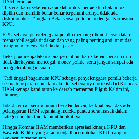
HAM terpukau.
“Instensi kami sebenarnya adalah untuk mengetahui hak untuk
dipilih dan memilih benar benar terpenuhi artinya tidak ada
diskomunikasi, “ungkap Beka seusai pertemuan dengan Komisioner
KPU.
KPU sebagai penyelenggara pemilu memang dituntut tegas dalam
mengambil segala tindakan dan yang paling penting anti intimidasi
maupun intervensi dari tim tau paslon.
Beka juga mengatakan suara pemilih ini harus benar -benar murni
tidak direkayasa, mencegah money politic, serta jangan sampai ada
penggelembungan suara.
“Jadi tinggal bagaimana KPU sebagai penyelenggara pemilu bekerja
secara transparan dan akuntabel itu sebenarnya Instensi dari Komnas
HAM kenapa kami turun ke daerah memantau Pilgub Kaltim ini,
“tuturnya.
Bila dicermati secara umum berjalan lancar, berkualitas, tidak ada
pelanggaran HAM sepanjang mereka pantau serta masuk dalam
kategori bentuk tindak lanjut berikutnya.
Hingga Komnas HAM memberikan apresiasi kinerja KPU dan
Bawaslu Kaltim yang akan menjadi percontohan KPU maupun
Bawaslu didaerah lain.