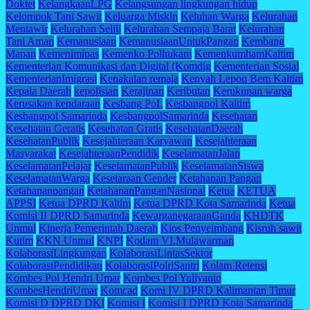
Doktet
KelangkaanLPG
Kelangsungan lingkungan hidup
Kelompok Tani Sawit
Keluarga Miskin
Keluhan Warga
Kelurahan
Mentawir
Kelurahan Selili
Kelurahan Sempaja Barat
Kelurahan
Tani Aman
Kemanusiaan
KemanusiaanUntukPangan
Kembang
Mapan
Kemenimipas
Kemenko Polhukam
KemenkumhamKaltim
Kementerian Komunikasi dan Digital (Komdig
Kementerian Sosial
KementerianImigrasi
Kenakalan remaja
Kenyah Lepoq Bem Kaltim
Kepala Daerah
kepolisian
Kerajinan
Keributan
Kerukunan warga
Kerusakan kendaraan
Kesbang PoL
Kesbangpol Kaltim
Kesbangpol Samarinda
KesbangpolSamarinda
Kesehatan
Kesehatan Geratis
Kesehatan Gratis
KesehatanDaerah
KesehatanPublik
Kesejahteraan Karyawan
Kesejahteraan
Masyarakat
KesejahteraanPendidik
KeselamatanJalan
KeselamatanPelajar
KeselamatanPublik
KeselamatanSiswa
KeselamatanWarga
Kesetaraan Gender
Ketahanan Pangan
Ketahananpangan
KetahananPanganNasional
Ketua
KETUA
APPSI
Ketua DPRD Kaltim
Ketua DPRD Kota Samarinda
Ketua
Komisi II DPRD Samarinda
KewarganegaraanGanda
KHDTK
Unmul
Kinerja Pemerintah Daerah
Kios Penyeimbang
Kisruh sawit
Kutim
KKN Unmul
KNPI
Kodam VI.Mulawarman
KolaborasiLingkungan
KolaborasiLintasSektor
KolaborasiPendidikan
KolaborasiPolriSantri
Kolam Retensi
Kombes Pol Hendri Umar
Kombes Pol Yuliyanto
KombesHendriUmar
Komcad
Komi IV DPRD Kalimantan Timur
Komisi D DPRD DKI
Komisi I
Komisi I DPRD Kota Samarinda