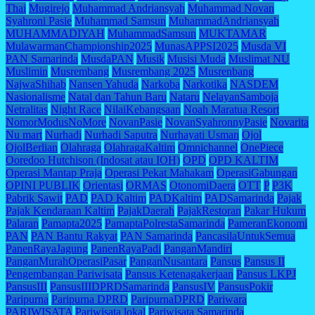
Thai
Mugirejo
Muhammad Andriansyah
Muhammad Novan
Syahroni Pasie
Muhammad Samsun
MuhammadAndriansyah
MUHAMMADIYAH
MuhammadSamsun
MUKTAMAR
MulawarmanChampionship2025
MunasAPPSI2025
Musda VI
PAN Samarinda
MusdaPAN
Musik
Musisi Muda
Muslimat NU
Muslimin
Musrembang
Musrembang 2025
Musrenbang
NajwaShihab
Nansen Yahuda
Narkoba
Narkotika
NASDEM
Nasionalisme
Natal dan Tahun Baru
Nataru
NelayanSamboja
Netralitas
Night Race
NilaiKebangsaan
Noah Maratua Resort
NomorModusNoMore
NovanPasie
NovanSyahronnyPasie
Novarita
Nu mart
Nurhadi
Nurhadi Saputra
Nurhayati Usman
Ojol
OjolBerlian
Olahraga
OlahragaKaltim
Omnichannel
OnePiece
Ooredoo Hutchison (Indosat atau IOH)
OPD
OPD KALTIM
Operasi Mantap Praja
Operasi Pekat Mahakam
OperasiGabungan
OPINI PUBLIK
Orientasi
ORMAS
OtonomiDaera
OTT
P
P3K
Pabrik Sawit
PAD
PAD Kaltim
PADKaltim
PADSamarinda
Pajak
Pajak Kendaraan Kaltim
PajakDaerah
PajakRestoran
Pakar Hukum
Palaran
Pamapta2025
PamaptaPolrestaSamarinda
PameranEkonomi
PAN
PAN Bantu Rakyat
PAN Samarinda
PancasilaUntukSemua
PanenRayaJagung
PanenRayaPadi
PanganMandiri
PanganMurahOperasiPasar
PanganNusantara
Pansus
Pansus II
Pengembangan Pariwisata
Pansus Ketenagakerjaan
Pansus LKPJ
PansusIII
PansusIIIDPRDSamarinda
PansusIV
PansusPokir
Paripurna
Paripurna DPRD
ParipurnaDPRD
Pariwara
PARIWISATA
Pariwisata lokal
Pariwisata Samarinda