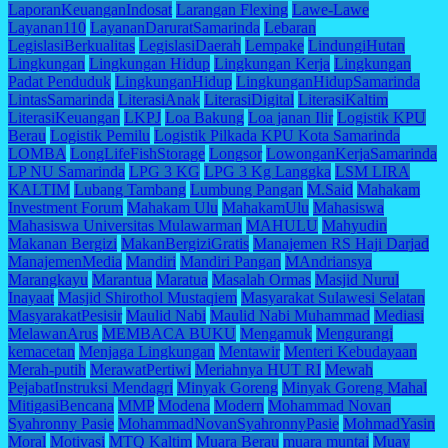
LaporanKeuanganIndosat
Larangan Flexing
Lawe-Lawe
Layanan110
LayananDaruratSamarinda
Lebaran
LegislasiBerkualitas
LegislasiDaerah
Lempake
LindungiHutan
Lingkungan
Lingkungan Hidup
Lingkungan Kerja
Lingkungan
Padat Penduduk
LingkunganHidup
LingkunganHidupSamarinda
LintasSamarinda
LiterasiAnak
LiterasiDigital
LiterasiKaltim
LiterasiKeuangan
LKPJ
Loa Bakung
Loa janan Ilir
Logistik KPU
Berau
Logistik Pemilu
Logistik Pilkada KPU Kota Samarinda
LOMBA
LongLifeFishStorage
Longsor
LowonganKerjaSamarinda
LP NU Samarinda
LPG 3 KG
LPG 3 Kg Langgka
LSM LIRA
KALTIM
Lubang Tambang
Lumbung Pangan
M.Said
Mahakam
Investment Forum
Mahakam Ulu
MahakamUlu
Mahasiswa
Mahasiswa Universitas Mulawarman
MAHULU
Mahyudin
Makanan Bergizi
MakanBergiziGratis
Manajemen RS Haji Darjad
ManajemenMedia
Mandiri
Mandiri Pangan
MAndriansya
Marangkayu
Marantua
Maratua
Masalah Ormas
Masjid Nurul
Inayaat
Masjid Shirothol Mustaqiem
Masyarakat Sulawesi Selatan
MasyarakatPesisir
Maulid Nabi
Maulid Nabi Muhammad
Mediasi
MelawanArus
MEMBACA BUKU
Mengamuk
Mengurangi
kemacetan
Menjaga Lingkungan
Mentawir
Menteri Kebudayaan
Merah-putih
MerawatPertiwi
Meriahnya HUT RI
Mewah
PejabatInstruksi Mendagri
Minyak Goreng
Minyak Goreng Mahal
MitigasiBencana
MMP
Modena
Modern
Mohammad Novan
Syahronny Pasie
MohammadNovanSyahronnyPasie
MohmadYasin
Moral
Motivasi
MTQ Kaltim
Muara Berau
muara muntai
Muay