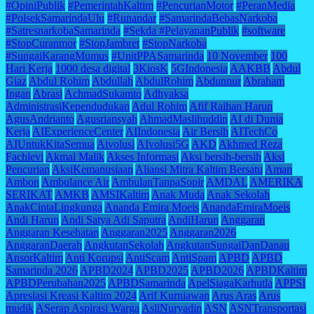
#OpiniPublik
#PemerintahKaltim
#PencurianMotor
#PeranMedia
#PolsekSamarindaUlu
#Runandar
#SamarindaBebasNarkoba
#SatresnarkobaSamarinda
#Sekda #PelayananPublik
#software
#StopCuranmor
#StopJambret
#StopNarkoba
#SungaiKarangMumus
#UnitPPASamarinda
10 November
100
Hari Kerja
1000 desa digital
3KiosK
5GIndonesia
AAKBB
Abdul
Giaz
Abdul Rohim
Abdullah
AbdulRohim
Abdunnur
Abraham
Ingan
Abrasi
AchmadSukamto
Adhyaksa
AdministrasiKependudukan
Adul Rohim
Afif Raihan Harun
AgusAndrianto
Agusriansyah
AhmadMaslihuddin
AI di Dunia
Kerja
AIExperienceCenter
AIIndonesia
Air Bersih
AITechCo
AIUntukKitaSemua
Aivolusi
AIvolusi5G
AKD
Akhmed Reza
Fachlevi
Akmal Malik
Akses Informasi
Aksi bersih-bersih
Aksi
Pencurian
AksiKemanusiaan
Aliansi Mitra Kaltim Bersatu
Aman
Ambon
Ambulance Air
AmbulanTanpaSopir
AMDAL
AMERIKA
SERIKAT
AMKB
AMSIKaltim
Anak Muda
Anak Sekolah
AnakCintaLingkunga
Ananda Emira Moeis
AnandaEmiraMoeis
Andi Harun
Andi Satya Adi Saputra
AndiHarun
Anggaran
Anggaran Kesehatan
Anggaran2025
Anggaran2026
AnggaranDaerah
AngkutanSekolah
AngkutanSungaiDanDanau
AnsorKaltim
Anti Korupsi
AntiScam
AntiSpam
APBD
APBD
Samarinda 2026
APBD2024
APBD2025
APBD2026
APBDKaltim
APBDPerubahan2025
APBDSamarinda
ApelSiagaKarhutla
APPSI
Apresiasi Kreasi Kaltim 2024
Arif Kurniawan
Arus Aras
Arus
mudik
ASerap Aspirasi Warga
AsliNuryadin
ASN
ASNTransportasi