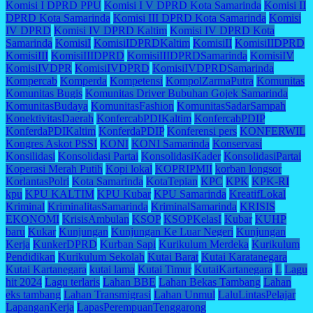
Komisi I DPRD PPU
Komisi I V DPRD Kota Samarinda
Komisi II
DPRD Kota Samarinda
Komisi III DPRD Kota Samarinda
Komisi
IV DPRD
Komisi IV DPRD Kaltim
Komisi IV DPRD Kota
Samarinda
KomisiI
KomisiIDPRDKaltim
KomisiII
KomisiIIDPRD
KomisiIII
KomisiIIIDPRD
KomisiIIIDPRDSamarinda
KomisiIV
KomisiIVDPR
KomisiIVDPRD
KomisiIVDPRDSamarinda
Kompercab
Komperda
Kompetensi
KompolZarmaPutra
Komunitas
Komunitas Bugis
Komunitas Driver Bubuhan Gojek Samarinda
KomunitasBudaya
KomunitasFashion
KomunitasSadarSampah
KonektivitasDaerah
KonfercabPDIKaltim
KonfercabPDIP
KonferdaPDIKaltim
KonferdaPDIP
Konferensi pers
KONFERWIL
Kongres Askot PSSI
KONI
KONI Samarinda
Konservasi
Konsilidasi
Konsolidasi Partai
KonsolidasiKader
KonsolidasiPartai
Koperasi Merah Putih
Kopi lokal
KOPRIPMII
korban longsor
KorlantasPolri
Kota Samarinda
KotaTepian
KPC
KPK
KPK-RI
kpu
KPU KALTIM
KPU Kubar
KPU Samarinda
KreatifLokal
Kriminal
KriminalitasSamarinda
KriminalSamarinda
KRISIS
EKONOMI
KrisisAmbulan
KSOP
KSOPKelasI
Kubar
KUHP
baru
Kukar
Kunjungan
Kunjungan Ke Luar Negeri
Kunjungan
Kerja
KunkerDPRD
Kurban Sapi
Kurikulum Merdeka
Kurikulum
Pendidikan
Kurikulum Sekolah
Kutai Barat
Kutai Karatanegara
Kutai Kartanegara
kutai lama
Kutai Timur
KutaiKartanegara
L
Lagu
hit 2024
Lagu terlaris
Lahan BBE
Lahan Bekas Tambang
Lahan
eks tambang
Lahan Transmigrasi
Lahan Unmul
LaluLintasPelajar
LapanganKerja
LapasPerempuanTenggarong