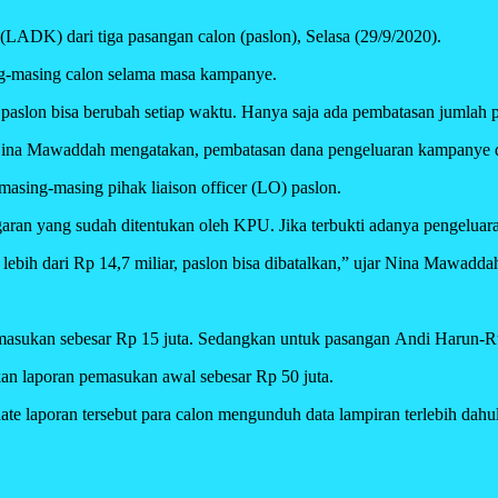
DK) dari tiga pasangan calon (paslon), Selasa (29/9/2020).
-masing calon selama masa kampanye.
aslon bisa berubah setiap waktu. Hanya saja ada pembatasan jumlah pe
a Mawaddah mengatakan, pembatasan dana pengeluaran kampanye dise
masing-masing pihak liaison officer (LO) paslon.
aran yang sudah ditentukan oleh KPU. Jika terbukti adanya pengeluara
lebih dari Rp 14,7 miliar, paslon bisa dibatalkan,” ujar Nina Mawadda
.
pemasukan sebesar Rp 15 juta. Sedangkan untuk pasangan Andi Harun-R
an laporan pemasukan awal sebesar Rp 50 juta.
te laporan tersebut para calon mengunduh data lampiran terlebih dahul