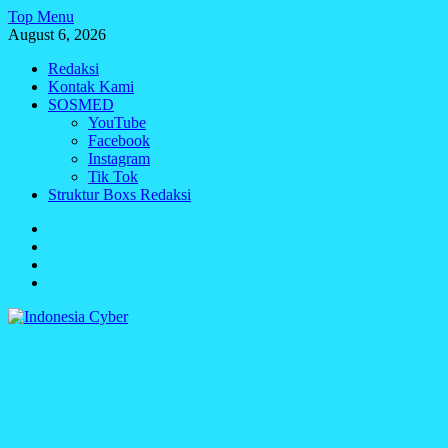
Skip
Top Menu
to
August 6, 2026
content
Redaksi
Kontak Kami
SOSMED
YouTube
Facebook
Instagram
Tik Tok
Struktur Boxs Redaksi
Redaksi
Kontak
Kami
SOSMED
Struktur
Boxs
Redaksi
Indonesia Cyber
Media Cetak, Online & Streaming