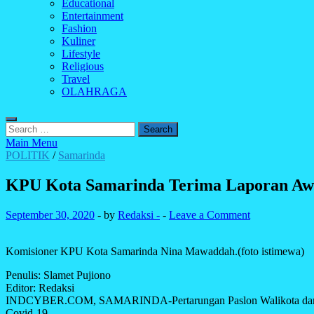
Educational
Entertainment
Fashion
Kuliner
Lifestyle
Religious
Travel
OLAHRAGA
Search
for:
Main Menu
POLITIK
/
Samarinda
KPU Kota Samarinda Terima Laporan Awa
September 30, 2020
-
by
Redaksi -
-
Leave a Comment
Komisioner KPU Kota Samarinda Nina Mawaddah.(foto istimewa)
Penulis: Slamet Pujiono
Editor: Redaksi
INDCYBER.COM, SAMARINDA-Pertarungan Paslon Walikota dan Wakil 
Covid-19.