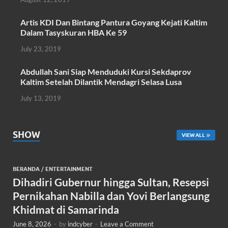
k
p
Artis KDI Dan Bintang Pantura Goyang Kejati Kaltim
Dalam Tasyskuran HBA Ke 59
July 23, 2019
Abdullah Sani Siap Menduduki Kursi Sekdaprov
Kaltim Setelah Dilantik Mendagri Selasa Lusa
July 13, 2019
SHOW
VIEW ALL
BERANDA
/
ENTERTAINMENT
Dihadiri Gubernur hingga Sultan, Resepsi
Pernikahan Nabilla dan Yovi Berlangsung
Khidmat di Samarinda
June 8, 2026
-
by
indcyber
-
Leave a Comment