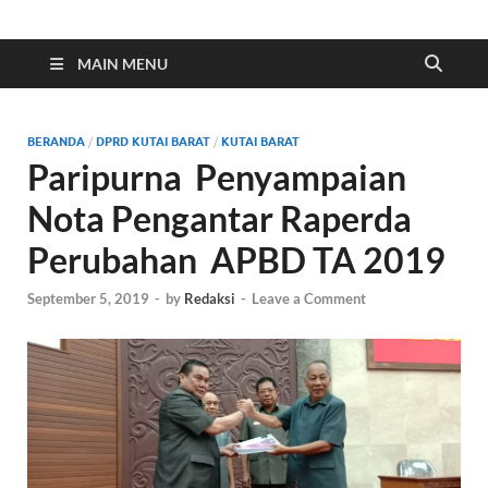
Indonesia Cyber
Media Cetak, Online & Streaming
MAIN MENU
BERANDA
/
DPRD KUTAI BARAT
/
KUTAI BARAT
Paripurna Penyampaian
Nota Pengantar Raperda
Perubahan APBD TA 2019
September 5, 2019
-
by
Redaksi
-
Leave a Comment