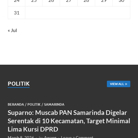
31
« Jul
POLITIK
VIEW ALL
BERANDA
/
POLITIK
/
SAMARINDA
Suparno: Muscab PAN Samarinda Digelar
Serentak di 10 Kecamatan, Target Minimal
Lima Kursi DPRD
March 8, 2026
-
by
Awang
-
Leave a Comment