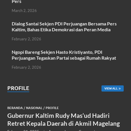
k
p
Pers
March 2, 2026
Dialog Santai Sekjen PDI Perjuangan Bersama Pers
Kaltim, Bahas Etika Demokrasi dan Peran Media
February 2, 2026
Ngopi Bareng Sekjen Hasto Kristiyanto, PDI
Perjuangan Tegaskan Partai sebagai Rumah Rakyat
February 2, 2026
PROFILE
VIEW ALL
BERANDA
/
NASIONAL
/
PROFILE
Gubernur Kaltim Rudy Mas’ud Hadiri
Retret Kepala Daerah di Akmil Magelang