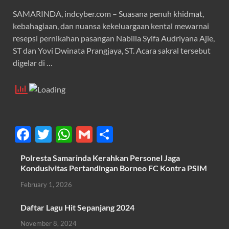
SAMARINDA, indcyber.com – Suasana penuh khidmat,
kebahagiaan, dan nuansa kekeluargaan kental mewarnai
resepsi pernikahan pasangan Nabilla Syifa Audriyana Ajie,
ST dan Yovi Dwinata Prangjaya, ST. Acara sakral tersebut
digelar di …
F
T
W
G
S
ac
w
h
m
h
Polresta Samarinda Kerahkan Personel Jaga
e
itt
at
ail
ar
Kondusivitas Pertandingan Borneo FC Kontra PSIM
b
er
s
e
February 1, 2026
o
A
Daftar Lagu Hit Sepanjang 2024
o
p
November 8, 2024