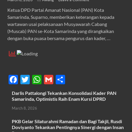
Ketua DPD Partai Amanat Nasional (PAN) Kota
Samarinda, Suparno, memberikan keterangan kepada
wartawan usai pelaksanaan Musyawarah Cabang
(Muscab) PAN se-Kota Samarinda yang dirangkaikan
dengan buka puasa bersama pengurus dan kader, …
F
T
W
G
S
ac
w
h
m
h
Darlis Pattalongi Tekankan Konsolidasi Kader PAN
e
itt
at
ail
ar
Samarinda, Optimistis Raih Enam Kursi DPRD
b
er
s
e
March 8, 2026
o
A
PKB Gelar Silaturahmi Ramadan dan Bagi Takjil, Rusdi
o
p
Doviyanto Tekankan Pentingnya Sinergi dengan Insan