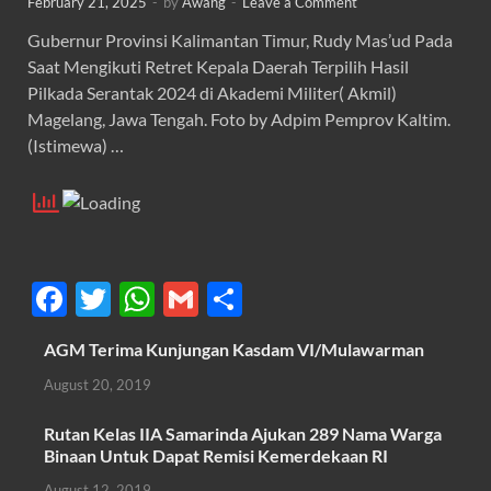
February 21, 2025
-
by
Awang
-
Leave a Comment
Gubernur Provinsi Kalimantan Timur, Rudy Mas’ud Pada
Saat Mengikuti Retret Kepala Daerah Terpilih Hasil
Pilkada Serantak 2024 di Akademi Militer( Akmil)
Magelang, Jawa Tengah. Foto by Adpim Pemprov Kaltim.
(Istimewa) …
F
T
W
G
S
ac
w
h
m
h
AGM Terima Kunjungan Kasdam VI/Mulawarman
e
itt
at
ail
ar
August 20, 2019
b
er
s
e
o
A
Rutan Kelas IIA Samarinda Ajukan 289 Nama Warga
Binaan Untuk Dapat Remisi Kemerdekaan RI
o
p
August 12, 2019