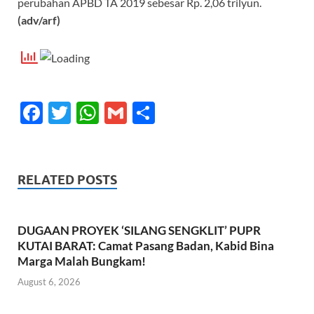
perubahan APBD TA 2019 sebesar Rp. 2,06 trilyun.
(adv/arf)
F
T
W
G
S
ac
w
h
m
h
e
itt
at
ail
ar
b
er
s
e
RELATED POSTS
o
A
o
p
DUGAAN PROYEK ‘SILANG SENGKLIT’ PUPR
k
p
KUTAI BARAT: Camat Pasang Badan, Kabid Bina
Marga Malah Bungkam!
August 6, 2026