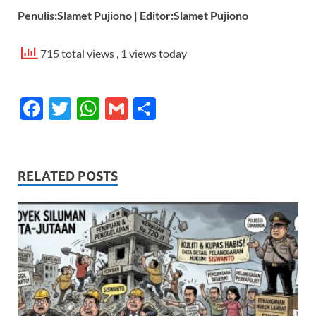
Penulis:Slamet Pujiono | Editor:Slamet Pujiono
715 total views
, 1 views today
F
T
W
G
S
ac
w
h
m
h
e
itt
at
ail
ar
b
er
s
e
RELATED POSTS
o
A
o
p
k
p