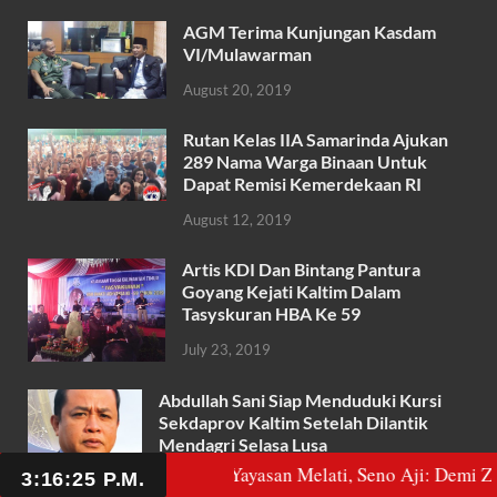
ac
w
h
m
h
AGM Terima Kunjungan Kasdam
e
itt
at
ail
ar
VI/Mulawarman
b
er
s
e
August 20, 2019
o
A
Rutan Kelas IIA Samarinda Ajukan
o
p
289 Nama Warga Binaan Untuk
k
p
Dapat Remisi Kemerdekaan RI
August 12, 2019
Artis KDI Dan Bintang Pantura
Goyang Kejati Kaltim Dalam
Tasyskuran HBA Ke 59
July 23, 2019
Abdullah Sani Siap Menduduki Kursi
Sekdaprov Kaltim Setelah Dilantik
Mendagri Selasa Lusa
MA 10 dari Yayasan Melati, Seno Aji: Demi Zonasi dan Pemera
July 13, 2019