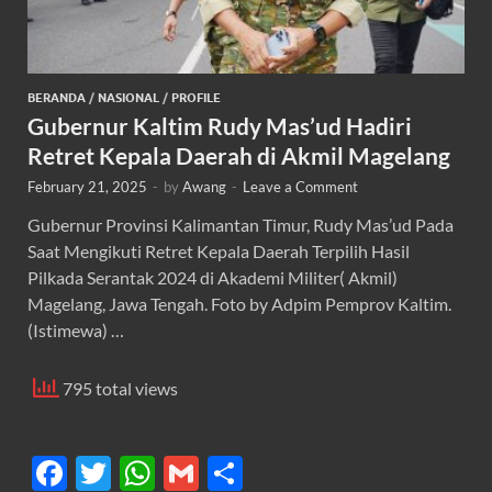
BERANDA
/
NASIONAL
/
PROFILE
Gubernur Kaltim Rudy Mas’ud Hadiri
Retret Kepala Daerah di Akmil Magelang
February 21, 2025
-
by
Awang
-
Leave a Comment
Gubernur Provinsi Kalimantan Timur, Rudy Mas’ud Pada
Saat Mengikuti Retret Kepala Daerah Terpilih Hasil
Pilkada Serantak 2024 di Akademi Militer( Akmil)
Magelang, Jawa Tengah. Foto by Adpim Pemprov Kaltim.
(Istimewa) …
795 total views
F
T
W
G
S