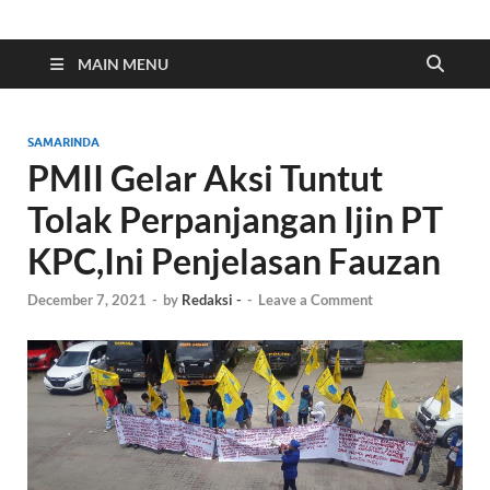
Indonesia Cyber
Media Cetak, Online & Streaming
MAIN MENU
SAMARINDA
PMII Gelar Aksi Tuntut
Tolak Perpanjangan Ijin PT
KPC,Ini Penjelasan Fauzan
December 7, 2021
-
by
Redaksi -
-
Leave a Comment