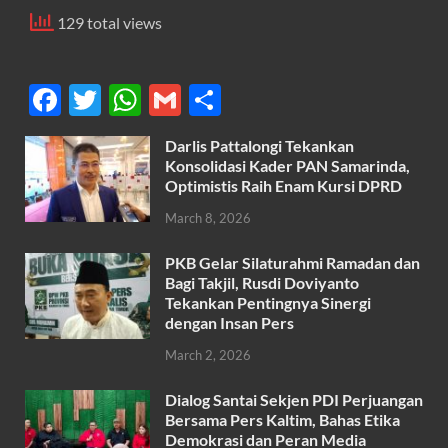
129 total views
F
T
W
G
S
ac
w
h
m
h
Darlis Pattalongi Tekankan
e
itt
at
ail
ar
Konsolidasi Kader PAN Samarinda,
b
er
s
Optimistis Raih Enam Kursi DPRD
e
o
A
March 8, 2026
o
p
PKB Gelar Silaturahmi Ramadan dan
k
p
Bagi Takjil, Rusdi Doviyanto
Tekankan Pentingnya Sinergi
dengan Insan Pers
March 2, 2026
Dialog Santai Sekjen PDI Perjuangan
Bersama Pers Kaltim, Bahas Etika
Demokrasi dan Peran Media