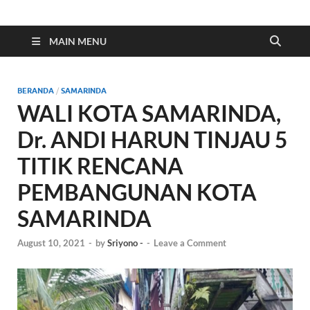
Indonesia Cyber
Media Cetak, Online & Streaming
MAIN MENU
BERANDA
/
SAMARINDA
WALI KOTA SAMARINDA,
Dr. ANDI HARUN TINJAU 5
TITIK RENCANA
PEMBANGUNAN KOTA
SAMARINDA
August 10, 2021
-
by
Sriyono -
-
Leave a Comment