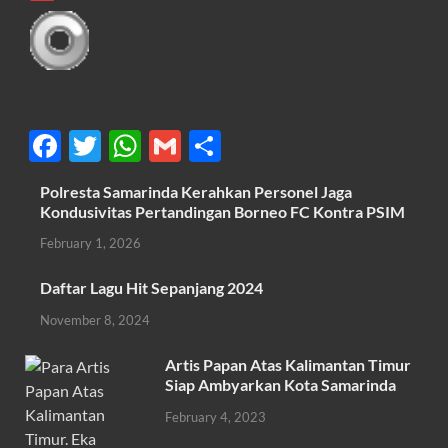
F
T
W
G
S
ac
w
h
m
h
Polresta Samarinda Kerahkan Personel Jaga
e
itt
at
ail
ar
Kondusivitas Pertandingan Borneo FC Kontra PSIM
b
er
s
e
February 1, 2026
o
A
Daftar Lagu Hit Sepanjang 2024
o
p
November 8, 2024
k
p
Artis Papan Atas Kalimantan Timur
Siap Ambyarkan Kota Samarinda
February 4, 2023