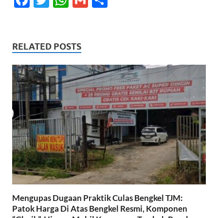
ac
w
h
m
h
e
itt
at
ail
ar
b
er
s
e
RELATED POSTS
o
A
o
p
k
p
Mengupas Dugaan Praktik Culas Bengkel TJM:
Patok Harga Di Atas Bengkel Resmi, Komponen