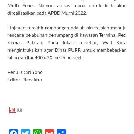
Multi Years. Namun alokasi dana untuk fisik akan
direalisasikan pada APBD Murni 2022.
Tinjauan terakhir rombongan adalah akses jalan menuju
rencana pelabuhan penumpang di kawasan Terminal Peti
Kemas Palaran. Pada lokasi tersebut, Wali Kota
mengintruksikan agar Dinas PUPR untuk membebaskan
lahan sekitar 400 x 20 meter persegi.
Penulis : Sri Yono
Editor : Redaktur
F
T
W
G
S