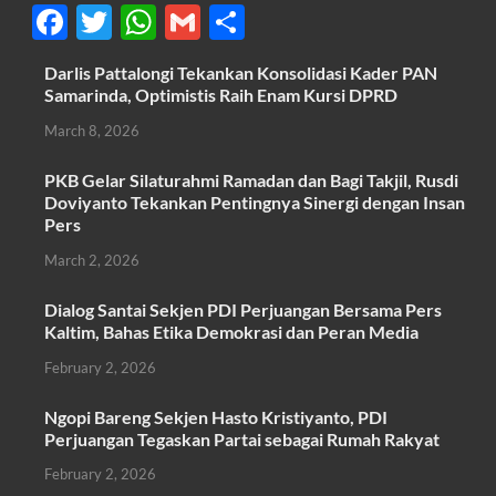
F
T
W
G
S
ac
w
h
m
h
Darlis Pattalongi Tekankan Konsolidasi Kader PAN
e
itt
at
ail
ar
Samarinda, Optimistis Raih Enam Kursi DPRD
b
er
s
e
March 8, 2026
o
A
PKB Gelar Silaturahmi Ramadan dan Bagi Takjil, Rusdi
o
p
Doviyanto Tekankan Pentingnya Sinergi dengan Insan
k
p
Pers
March 2, 2026
Dialog Santai Sekjen PDI Perjuangan Bersama Pers
Kaltim, Bahas Etika Demokrasi dan Peran Media
February 2, 2026
Ngopi Bareng Sekjen Hasto Kristiyanto, PDI
Perjuangan Tegaskan Partai sebagai Rumah Rakyat
February 2, 2026