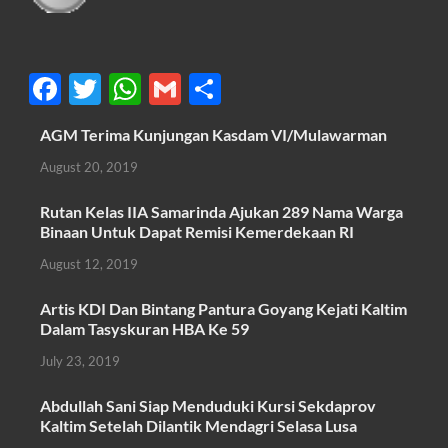
F
T
W
G
S
ac
w
h
m
h
AGM Terima Kunjungan Kasdam VI/Mulawarman
e
itt
at
ail
ar
August 20, 2019
b
er
s
e
o
A
Rutan Kelas IIA Samarinda Ajukan 289 Nama Warga
Binaan Untuk Dapat Remisi Kemerdekaan RI
o
p
August 12, 2019
k
p
Artis KDI Dan Bintang Pantura Goyang Kejati Kaltim
Dalam Tasyskuran HBA Ke 59
July 23, 2019
Abdullah Sani Siap Menduduki Kursi Sekdaprov
Kaltim Setelah Dilantik Mendagri Selasa Lusa