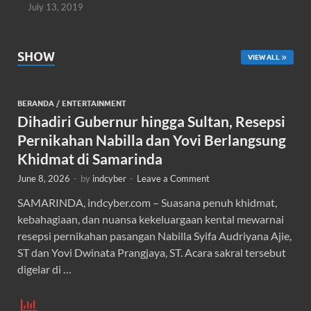
July 13, 2019
SHOW
VIEW ALL
BERANDA
/
ENTERTAINMENT
Dihadiri Gubernur hingga Sultan, Resepsi
Pernikahan Nabilla dan Yovi Berlangsung
Khidmat di Samarinda
June 8, 2026
-
by
indcyber
-
Leave a Comment
SAMARINDA, indcyber.com – Suasana penuh khidmat,
kebahagiaan, dan nuansa kekeluargaan kental mewarnai
resepsi pernikahan pasangan Nabilla Syifa Audriyana Ajie,
ST dan Yovi Dwinata Prangjaya, ST. Acara sakral tersebut
digelar di …