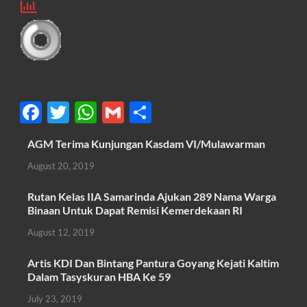
F
T
W
G
S
ac
w
h
m
h
AGM Terima Kunjungan Kasdam VI/Mulawarman
e
itt
at
ail
ar
August 20, 2019
b
er
s
e
o
A
Rutan Kelas IIA Samarinda Ajukan 289 Nama Warga
Binaan Untuk Dapat Remisi Kemerdekaan RI
o
p
August 12, 2019
k
p
Artis KDI Dan Bintang Pantura Goyang Kejati Kaltim
Dalam Tasyskuran HBA Ke 59
July 23, 2019