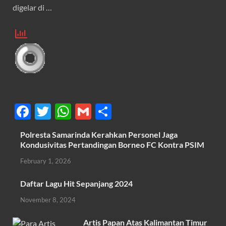
digelar di …
F
T
W
G
S
ac
w
h
m
h
Polresta Samarinda Kerahkan Personel Jaga
e
itt
at
ail
ar
Kondusivitas Pertandingan Borneo FC Kontra PSIM
b
er
s
e
February 1, 2026
o
A
Daftar Lagu Hit Sepanjang 2024
o
p
November 8, 2024
k
p
Artis Papan Atas Kalimantan Timur