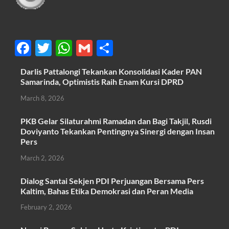
F
T
W
G
S
ac
w
h
m
h
Darlis Pattalongi Tekankan Konsolidasi Kader PAN
e
itt
at
ail
ar
Samarinda, Optimistis Raih Enam Kursi DPRD
b
er
s
e
March 8, 2026
o
A
PKB Gelar Silaturahmi Ramadan dan Bagi Takjil, Rusdi
o
p
Doviyanto Tekankan Pentingnya Sinergi dengan Insan
k
p
Pers
March 2, 2026
Dialog Santai Sekjen PDI Perjuangan Bersama Pers
Kaltim, Bahas Etika Demokrasi dan Peran Media
February 2, 2026