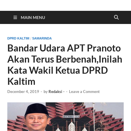
Indonesia Cyber
Media Cetak, Online & Streaming
MAIN MENU
/
DPRD KALTIM
SAMARINDA
Bandar Udara APT Pranoto
Akan Terus Berbenah,Inilah
Kata Wakil Ketua DPRD
Kaltim
December 4, 2019
-
by
Redaksi -
-
Leave a Comment