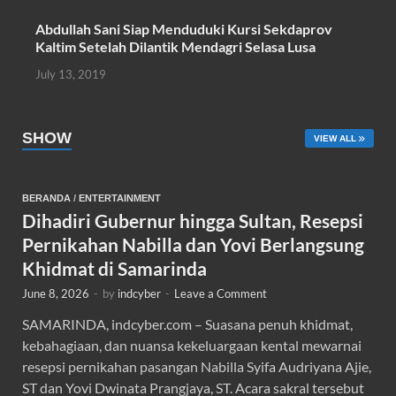
Abdullah Sani Siap Menduduki Kursi Sekdaprov
Kaltim Setelah Dilantik Mendagri Selasa Lusa
July 13, 2019
SHOW
VIEW ALL
BERANDA
/
ENTERTAINMENT
Dihadiri Gubernur hingga Sultan, Resepsi
Pernikahan Nabilla dan Yovi Berlangsung
Khidmat di Samarinda
June 8, 2026
-
by
indcyber
-
Leave a Comment
SAMARINDA, indcyber.com – Suasana penuh khidmat,
kebahagiaan, dan nuansa kekeluargaan kental mewarnai
resepsi pernikahan pasangan Nabilla Syifa Audriyana Ajie,
ST dan Yovi Dwinata Prangjaya, ST. Acara sakral tersebut