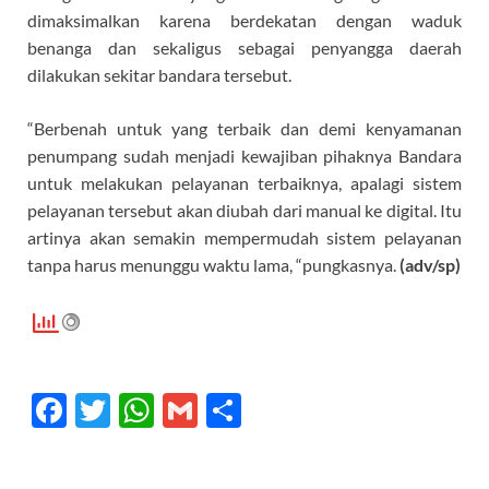
dimaksimalkan karena berdekatan dengan waduk
benanga dan sekaligus sebagai penyangga daerah
dilakukan sekitar bandara tersebut.
“Berbenah untuk yang terbaik dan demi kenyamanan
penumpang sudah menjadi kewajiban pihaknya Bandara
untuk melakukan pelayanan terbaiknya, apalagi sistem
pelayanan tersebut akan diubah dari manual ke digital. Itu
artinya akan semakin mempermudah sistem pelayanan
tanpa harus menunggu waktu lama, “pungkasnya.
(adv/sp)
F
T
W
G
S
ac
w
h
m
h
e
itt
at
ail
ar