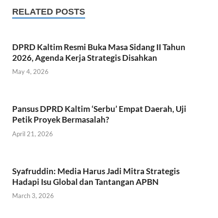
b
er
s
e
RELATED POSTS
o
A
o
p
DPRD Kaltim Resmi Buka Masa Sidang II Tahun
k
p
2026, Agenda Kerja Strategis Disahkan
May 4, 2026
Pansus DPRD Kaltim ‘Serbu’ Empat Daerah, Uji
Petik Proyek Bermasalah?
April 21, 2026
Syafruddin: Media Harus Jadi Mitra Strategis
Hadapi Isu Global dan Tantangan APBN
March 3, 2026