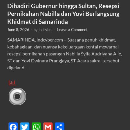
Dihadiri Gubernur hingga Sultan, Resepsi
Pernikahan Nabilla dan Yovi Berlangsung
Khidmat di Samarinda
June 8, 2026
-
by
indcyber
-
Leave a Comment
SAMARINDA, indcyber.com – Suasana penuh khidmat,
kebahagiaan, dan nuansa kekeluargaan kental mewarnai
resepsi pernikahan pasangan Nabilla Syifa Audriyana Ajie,
ST dan Yovi Dwinata Prangjaya, ST. Acara sakral tersebut
digelar di …
F
T
W
G
S