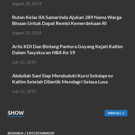
August 20, 2019
b
er
s
e
o
A
Rutan Kelas IIA Samarinda Ajukan 289 Nama Warga
Binaan Untuk Dapat Remisi Kemerdekaan RI
o
p
August 12, 2019
k
p
Artis KDI Dan Bintang Pantura Goyang Kejati Kaltim
Dalam Tasyskuran HBA Ke 59
July 23, 2019
Abdullah Sani Siap Menduduki Kursi Sekdaprov
Kaltim Setelah Dilantik Mendagri Selasa Lusa
July 13, 2019
SHOW
VIEW ALL
BERANDA
/
ENTERTAINMENT