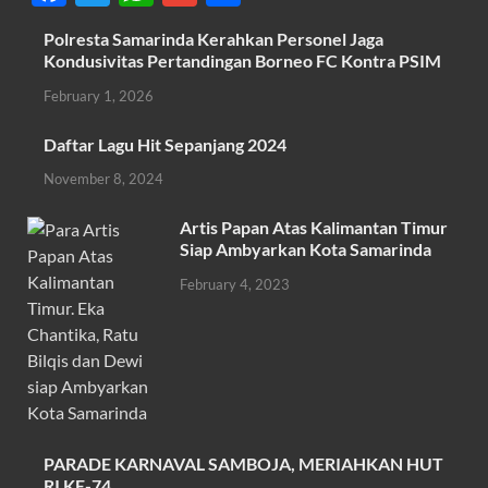
ac
w
h
m
h
Polresta Samarinda Kerahkan Personel Jaga
e
itt
at
ail
ar
Kondusivitas Pertandingan Borneo FC Kontra PSIM
b
er
s
e
February 1, 2026
o
A
Daftar Lagu Hit Sepanjang 2024
o
p
November 8, 2024
k
p
Artis Papan Atas Kalimantan Timur
Siap Ambyarkan Kota Samarinda
February 4, 2023
PARADE KARNAVAL SAMBOJA, MERIAHKAN HUT
RI KE-74