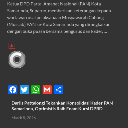
Ketua DPD Partai Amanat Nasional (PAN) Kota
Samarinda, Suparno, memberikan keterangan kepada
wartawan usai pelaksanaan Musyawarah Cabang
(Muscab) PAN se-Kota Samarinda yang dirangkaikan
dengan buka puasa bersama pengurus dan kader, …
F
T
W
G
S
ac
w
h
m
h
Darlis Pattalongi Tekankan Konsolidasi Kader PAN
e
itt
at
ail
ar
Samarinda, Optimistis Raih Enam Kursi DPRD
b
er
s
e
March 8, 2026
o
A