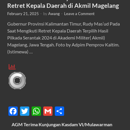
Retret Kepala Daerah di Akmil Magelang
February 21, 2025
-
by
Awang
-
Leave a Comment
Gubernur Provinsi Kalimantan Timur, Rudy Mas’ud Pada
Saat Mengikuti Retret Kepala Daerah Terpilih Hasil
Pilkada Serantak 2024 di Akademi Militer( Akmil)
Magelang, Jawa Tengah. Foto by Adpim Pemprov Kaltim.
(Istimewa) …
F
T
W
G
S
ac
w
h
m
h
AGM Terima Kunjungan Kasdam VI/Mulawarman
e
itt
at
ail
ar