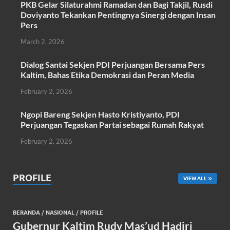
PKB Gelar Silaturahmi Ramadan dan Bagi Takjil, Rusdi
o
p
Doviyanto Tekankan Pentingnya Sinergi dengan Insan
k
p
Pers
March 2, 2026
Dialog Santai Sekjen PDI Perjuangan Bersama Pers
Kaltim, Bahas Etika Demokrasi dan Peran Media
February 2, 2026
Ngopi Bareng Sekjen Hasto Kristiyanto, PDI
Perjuangan Tegaskan Partai sebagai Rumah Rakyat
February 2, 2026
PROFILE
VIEW ALL
BERANDA
/
NASIONAL
/
PROFILE
Gubernur Kaltim Rudy Mas’ud Hadiri