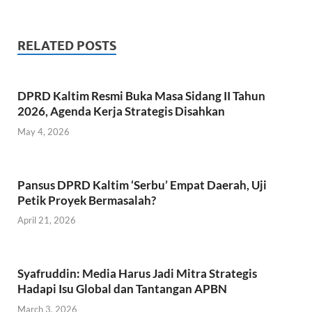
ac
w
h
m
h
e
itt
at
ail
ar
b
er
s
e
RELATED POSTS
o
A
o
p
DPRD Kaltim Resmi Buka Masa Sidang II Tahun
k
p
2026, Agenda Kerja Strategis Disahkan
May 4, 2026
Pansus DPRD Kaltim ‘Serbu’ Empat Daerah, Uji
Petik Proyek Bermasalah?
April 21, 2026
Syafruddin: Media Harus Jadi Mitra Strategis
Hadapi Isu Global dan Tantangan APBN
March 3, 2026