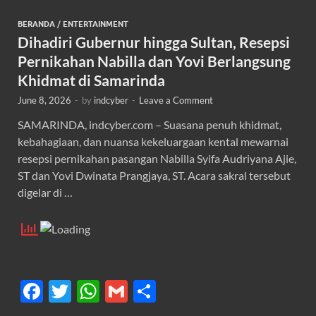
BERANDA
/
ENTERTAINMENT
Dihadiri Gubernur hingga Sultan, Resepsi
Pernikahan Nabilla dan Yovi Berlangsung
Khidmat di Samarinda
June 8, 2026
-
by
indcyber
-
Leave a Comment
SAMARINDA, indcyber.com – Suasana penuh khidmat,
kebahagiaan, dan nuansa kekeluargaan kental mewarnai
resepsi pernikahan pasangan Nabilla Syifa Audriyana Ajie,
ST dan Yovi Dwinata Prangjaya, ST. Acara sakral tersebut
digelar di …
F
T
W
G
S
ac
w
h
m
h