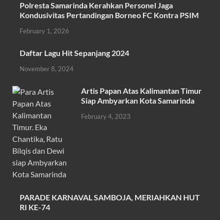
Polresta Samarinda Kerahkan Personel Jaga
e
itt
at
ail
ar
Kondusivitas Pertandingan Borneo FC Kontra PSIM
b
er
s
e
February 1, 2026
o
A
Daftar Lagu Hit Sepanjang 2024
o
p
November 8, 2024
k
p
Artis Papan Atas Kalimantan Timur
Siap Ambyarkan Kota Samarinda
February 4, 2023
PARADE KARNAVAL SAMBOJA, MERIAHKAN HUT
RI KE-74