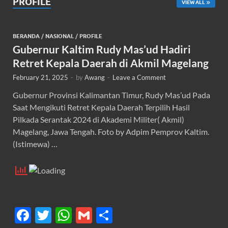
PROFILE
VIEW ALL
BERANDA
/
NASIONAL
/
PROFILE
Gubernur Kaltim Rudy Mas’ud Hadiri
Retret Kepala Daerah di Akmil Magelang
February 21, 2025
-
by
Awang
-
Leave a Comment
Gubernur Provinsi Kalimantan Timur, Rudy Mas’ud Pada
Saat Mengikuti Retret Kepala Daerah Terpilih Hasil
Pilkada Serantak 2024 di Akademi Militer( Akmil)
Magelang, Jawa Tengah. Foto by Adpim Pemprov Kaltim.
(Istimewa) …
F
T
W
G
S