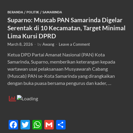
BERANDA
/
POLITIK
/
SAMARINDA
Suparno: Muscab PAN Samarinda Digelar
Serentak di 10 Kecamatan, Target Minimal
Lima Kursi DPRD
March 8, 2026
-
by
Awang
-
Leave a Comment
Ketua DPD Partai Amanat Nasional (PAN) Kota
Samarinda, Suparno, memberikan keterangan kepada
wartawan usai pelaksanaan Musyawarah Cabang
(Muscab) PAN se-Kota Samarinda yang dirangkaikan
dengan buka puasa bersama pengurus dan kader, …
F
T
W
G
S