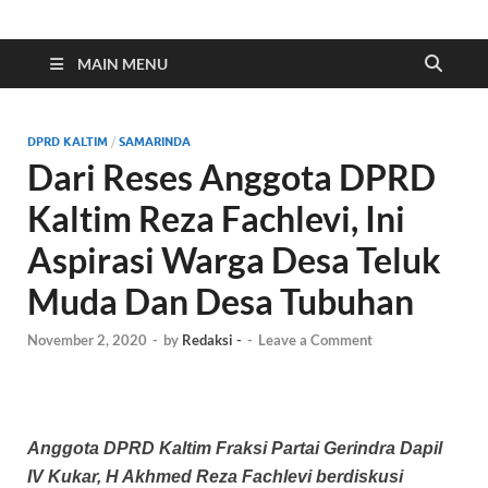
Indonesia Cyber
Media Cetak, Online & Streaming
MAIN MENU
DPRD KALTIM
/
SAMARINDA
Dari Reses Anggota DPRD
Kaltim Reza Fachlevi, Ini
Aspirasi Warga Desa Teluk
Muda Dan Desa Tubuhan
November 2, 2020
-
by
Redaksi -
-
Leave a Comment
Anggota DPRD Kaltim Fraksi Partai Gerindra Dapil
IV Kukar, H Akhmed Reza Fachlevi berdiskusi