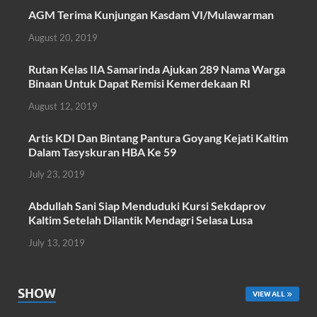
ac
w
h
m
h
AGM Terima Kunjungan Kasdam VI/Mulawarman
e
itt
at
ail
ar
August 20, 2019
b
er
s
e
o
A
Rutan Kelas IIA Samarinda Ajukan 289 Nama Warga
Binaan Untuk Dapat Remisi Kemerdekaan RI
o
p
August 12, 2019
k
p
Artis KDI Dan Bintang Pantura Goyang Kejati Kaltim
Dalam Tasyskuran HBA Ke 59
July 23, 2019
Abdullah Sani Siap Menduduki Kursi Sekdaprov
Kaltim Setelah Dilantik Mendagri Selasa Lusa
July 13, 2019
SHOW
VIEW ALL