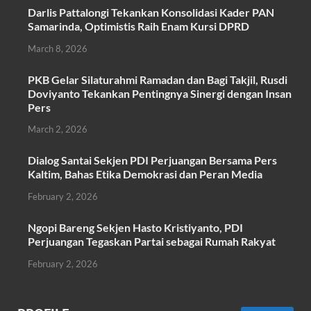
ac
w
h
m
h
Darlis Pattalongi Tekankan Konsolidasi Kader PAN
e
itt
at
ail
ar
Samarinda, Optimistis Raih Enam Kursi DPRD
b
er
s
e
March 8, 2026
o
A
PKB Gelar Silaturahmi Ramadan dan Bagi Takjil, Rusdi
o
p
Doviyanto Tekankan Pentingnya Sinergi dengan Insan
k
p
Pers
March 2, 2026
Dialog Santai Sekjen PDI Perjuangan Bersama Pers
Kaltim, Bahas Etika Demokrasi dan Peran Media
February 2, 2026
Ngopi Bareng Sekjen Hasto Kristiyanto, PDI
Perjuangan Tegaskan Partai sebagai Rumah Rakyat
February 2, 2026