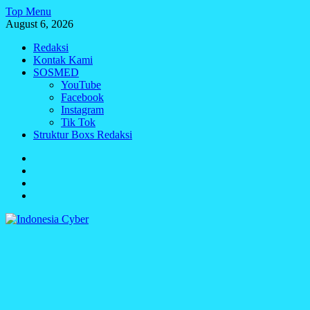
Skip
Top Menu
to
August 6, 2026
content
Redaksi
Kontak Kami
SOSMED
YouTube
Facebook
Instagram
Tik Tok
Struktur Boxs Redaksi
Redaksi
Kontak
Kami
SOSMED
Struktur
Boxs
Redaksi
Indonesia Cyber
Media Cetak, Online & Streaming