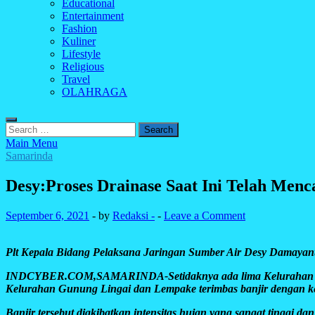
Educational
Entertainment
Fashion
Kuliner
Lifestyle
Religious
Travel
OLAHRAGA
Search
for:
Main Menu
Samarinda
Desy:Proses Drainase Saat Ini Telah Men
September 6, 2021
-
by
Redaksi -
-
Leave a Comment
Plt Kepala Bidang Pelaksana Jaringan Sumber Air Desy Damayanti
INDCYBER.COM,SAMARINDA-Setidaknya ada lima Kelurahan di K
Kelurahan Gunung Lingai dan Lempake terimbas banjir dengan ket
Banjir tersebut diakibatkan intensitas hujan yang sangat tinggi d