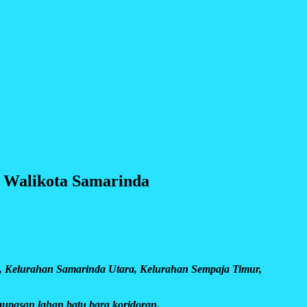
a Walikota Samarinda
elurahan Samarinda Utara, Kelurahan Sempaja Timur,
ngupasan lahan batu bara koridoran.