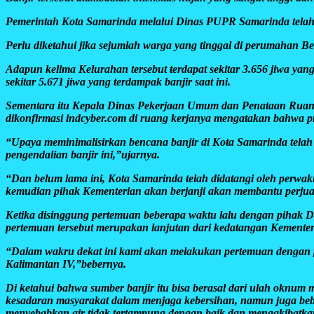
Pemerintah Kota Samarinda melalui Dinas PUPR Samarinda telah 
Perlu diketahui jika sejumlah warga yang tinggal di perumahan B
Adapun kelima Kelurahan tersebut terdapat sekitar 3.656 jiwa ya
sekitar 5.671 jiwa yang terdampak banjir saat ini.
Sementara itu Kepala Dinas Pekerjaan Umum dan Penataan Ruan
dikonfirmasi indcyber.com di ruang kerjanya mengatakan bahwa pro
“Upaya meminimalisirkan bencana banjir di Kota Samarinda telah
pengendalian banjir ini,”ujarnya.
“Dan belum lama ini, Kota Samarinda telah didatangi oleh perwak
kemudian pihak Kementerian akan berjanji akan membantu perju
Ketika disinggung pertemuan beberapa waktu lalu dengan pihak 
pertemuan tersebut merupakan lanjutan dari kedatangan Kement
“Dalam wakru dekat ini kami akan melakukan pertemuan dengan
Kalimantan IV,”bebernya.
Di ketahui bahwa sumber banjir itu bisa berasal dari ulah oknu
kesadaran masyarakat dalam menjaga kebersihan, namun juga bebe
menyebabkan air tidak tertampung dengan baik dan mengakibatkan