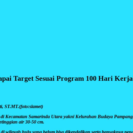
capai Target Sesuai Program 100 Hari Kerj
, ST.MT.(foto:slamet)
ecamatan Samarinda Utara yakni Kelurahan Budaya Pampang, K
inggian air 30-50 cm.
an di wilayah hulu yang belum bisa dikendalikan serta banyaknya pe