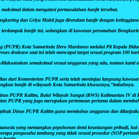
maksimal dalam mengatasi permasalahan banjir tersebut.
engkuring dan Griya Mukti juga direndam banjir dengan ketinggian
ng terdampak banjir ini, sedangkan di kawasan perumahan Bengkurin
g (PUPR) Kota Samarinda Hero Mardanus melalui Plt Kepala Bidan
ses drainase saat ini telah mencapai target sesuai program 100 har
 dilaksanakan semaksimal sesuai anggaran yang ada, namun kami ak
ilan dari Kementerian PUPR serta telah meninjau langsung kawasan 
angkan banjir di wilayuah Kota Samarinda khususnya,”imbuhnya.
Dinas PUPR Kaltim, Balai Wilayah Sungai (BWS) Kalimantan IV di
erian PUPR yang juga merupakan pertemuan pertama dalam membaha
 pihak Dinas PUPR Kaltim guna membahas anggaran dan dilanjutk
m manusia yang memangkas pepohonan demi keuntungan pribadi, hal
rapa pengusaha tambang yang tidak sesuai prosedur (SOP pertamba
 banjir.