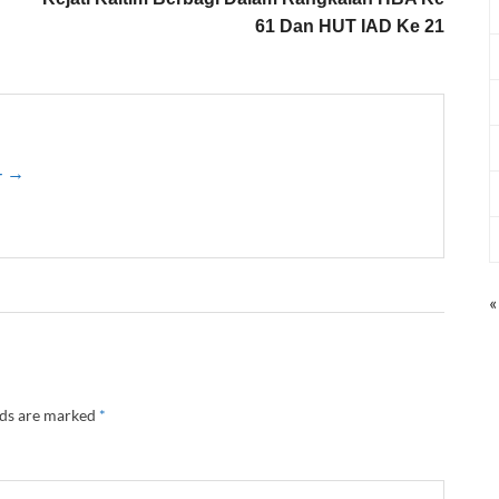
61 Dan HUT IAD Ke 21
 - →
«
lds are marked
*