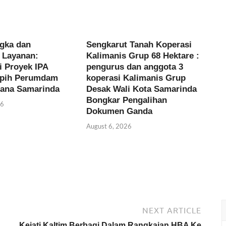
ngka dan
Sengkarut Tanah Koperasi
s Layanan:
Kalimanis Grup 68 Hektare :
i Proyek IPA
pengurus dan anggota 3
apih Perumdam
koperasi Kalimanis Grup
cana Samarinda
Desak Wali Kota Samarinda
Bongkar Pengalihan
26
Dokumen Ganda
August 6, 2026
NEXT ARTICLE
Kejati Kaltim Berbagi Dalam Rangkaian HBA Ke