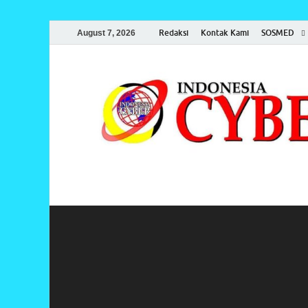
Redaksi
Kontak Kami
SOSMED
August 7, 2026
Indonesia Cyber
Media Cetak, Online & Streaming