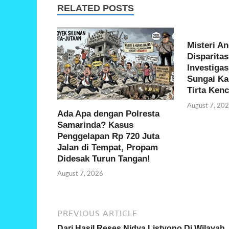
b
er
s
e
RELATED POSTS
o
A
o
p
Misteri A
k
p
Disparita
Investigas
Sungai K
Tirta Ken
August 7, 20
Ada Apa dengan Polresta
Samarinda? Kasus
Penggelapan Rp 720 Juta
Jalan di Tempat, Propam
Didesak Turun Tangan!
August 7, 2026
PREVIOUS ARTICLE
Dari Hasil Reses Nidya Listyono Di Wilayah