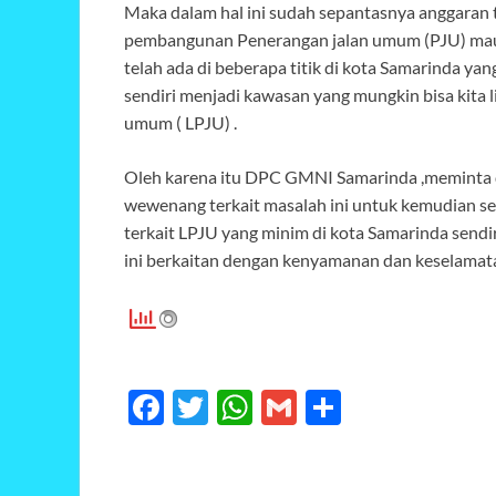
Maka dalam hal ini sudah sepantasnya anggaran
pembangunan Penerangan jalan umum (PJU) mau
telah ada di beberapa titik di kota Samarinda y
sendiri menjadi kawasan yang mungkin bisa kita l
umum ( LPJU) .
Oleh karena itu DPC GMNI Samarinda ,meminta d
wewenang terkait masalah ini untuk kemudian se
terkait LPJU yang minim di kota Samarinda sendi
ini berkaitan dengan kenyamanan dan keselamata
F
T
W
G
S
ac
w
h
m
h
e
itt
at
ail
ar