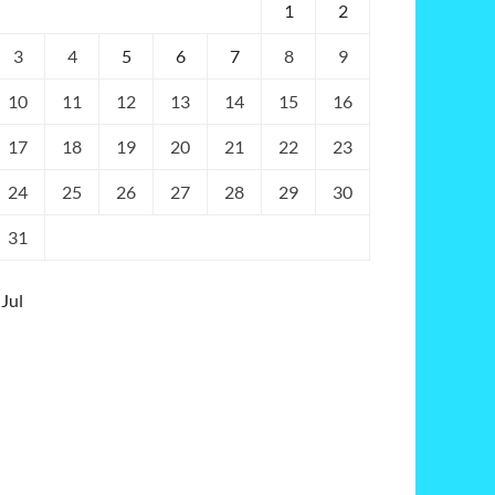
1
2
3
4
5
6
7
8
9
10
11
12
13
14
15
16
17
18
19
20
21
22
23
24
25
26
27
28
29
30
31
 Jul