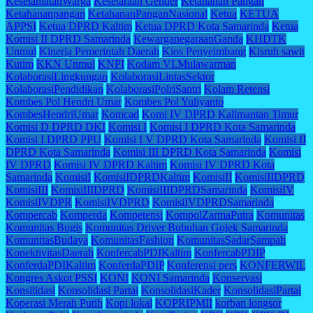
KeselamatanWarga
Kesetaraan Gender
Ketahanan Pangan
Ketahananpangan
KetahananPanganNasional
Ketua
KETUA
APPSI
Ketua DPRD Kaltim
Ketua DPRD Kota Samarinda
Ketua
Komisi II DPRD Samarinda
KewarganegaraanGanda
KHDTK
Unmul
Kinerja Pemerintah Daerah
Kios Penyeimbang
Kisruh sawit
Kutim
KKN Unmul
KNPI
Kodam VI.Mulawarman
KolaborasiLingkungan
KolaborasiLintasSektor
KolaborasiPendidikan
KolaborasiPolriSantri
Kolam Retensi
Kombes Pol Hendri Umar
Kombes Pol Yuliyanto
KombesHendriUmar
Komcad
Komi IV DPRD Kalimantan Timur
Komisi D DPRD DKI
Komisi I
Komisi I DPRD Kota Samarinda
Komisi I DPRD PPU
Komisi I V DPRD Kota Samarinda
Komisi II
DPRD Kota Samarinda
Komisi III DPRD Kota Samarinda
Komisi
IV DPRD
Komisi IV DPRD Kaltim
Komisi IV DPRD Kota
Samarinda
KomisiI
KomisiIDPRDKaltim
KomisiII
KomisiIIDPRD
KomisiIII
KomisiIIIDPRD
KomisiIIIDPRDSamarinda
KomisiIV
KomisiIVDPR
KomisiIVDPRD
KomisiIVDPRDSamarinda
Kompercab
Komperda
Kompetensi
KompolZarmaPutra
Komunitas
Komunitas Bugis
Komunitas Driver Bubuhan Gojek Samarinda
KomunitasBudaya
KomunitasFashion
KomunitasSadarSampah
KonektivitasDaerah
KonfercabPDIKaltim
KonfercabPDIP
KonferdaPDIKaltim
KonferdaPDIP
Konferensi pers
KONFERWIL
Kongres Askot PSSI
KONI
KONI Samarinda
Konservasi
Konsilidasi
Konsolidasi Partai
KonsolidasiKader
KonsolidasiPartai
Koperasi Merah Putih
Kopi lokal
KOPRIPMII
korban longsor