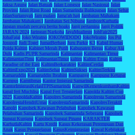
Jaksa Agung
Jalan Batuah
Jalan Longsor
Jalan Nasional
Jalan
Provinsi
Jalan Ring Road
Jalan Samarinda Balikpapan
Jalan Sehat
JalanSuriansyah
Jam malam
Jama'ah haji
Jambatan Mahakam
Jambatan Mahakam I
Jambatan Sei Nibung
JamboreKarhutla
Jangan mudah percaya berita hoaks
Janji pertamina
Janji Politik
JARAN 2024
Jaringan Narkoba
JayaMualimin
JobFair2025
JohaFajal
Joko Wiratno
JOKOWIDODO
JokoWiratno
Jos Pol
Josspoll
Judi Togel
JumatBerbagi
Juru Parkir
K3
Kabid Humas
Polda Kaltim
Kabinet Merah Putih
Kabupaten Berau
Kabur Aja
Dulu
Kadis PUPR Samarinda
Kalimantan
Kalimantan Timur
KalimantanTimu
KalimantanTimur
kaltim
Kaltim Emas
Kaltim
Paradise of the East
KaltimBerkarakter
KaltimCerdas
KaltimExpo2025
KaltimSehat
KaltimSukses
KaltimTerkini
Kamaruddin
Kamaruddin Ibrahim
Kampanye
Kampung Ketupat
Kampus
Kamtibmas
Kantor Imigrasi Samarinda
KantorImigrasiKelasITPISamarinda
KanwilKemenkumhamKaltim
kapal feri Muchlisa
Kapal Feri Tenggelam
Kapolda Kaltim Cup
2025
KapoldaKaltim
Kapolres Samarinda
Kapolresta Samarinda
KapolrestaHendriUmar
KapolrestaSamarinda
KapolresTeraktif
Kapolri
Kapolsek Kawasan Pelabuhan
Kapolsek Kawasan
Pelabuhan Samarinda
Kapolsek Samarinda Seberang
Kapolsek
Sungai Kunjang
Kapolsek Sungai Pinang
KARAKTER
KarhutlaKaltim
Kartu Kredit
Kasus Kekerasan Perempuan Dan
Anak
Kasus Penggelapan
KasusKeimigrasian
Kawal Kebijakan
Pemerintah
Kawal Program Gubernur
Kawasan Budidaya Hutan