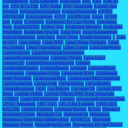
KorlantasPolri
Kota Samarinda
KotaTepian
KPC
KPK
KPK-RI
kpu
KPU KALTIM
KPU Kubar
KPU Samarinda
KreatifLokal
Kriminal
KriminalitasSamarinda
KriminalSamarinda
KRISIS
EKONOMI
KrisisAmbulan
KSOP
KSOPKelasI
Kubar
KUHP
baru
Kukar
Kunjungan
Kunjungan Ke Luar Negeri
Kunjungan
Kerja
KunkerDPRD
Kurban Sapi
Kurikulum Merdeka
Kurikulum
Pendidikan
Kurikulum Sekolah
Kutai Barat
Kutai Karatanegara
Kutai Kartanegara
kutai lama
Kutai Timur
KutaiKartanegara
L
Lagu
hit 2024
Lagu terlaris
Lahan BBE
Lahan Bekas Tambang
Lahan
eks tambang
Lahan Transmigrasi
Lahan Unmul
LaluLintasPelajar
LapanganKerja
LapasPerempuanTenggarong
LaporanKeuanganIndosat
Larangan Flexing
Lawe-Lawe
Layanan110
LayananDaruratSamarinda
Lebaran
LegislasiBerkualitas
LegislasiDaerah
Lempake
LindungiHutan
Lingkungan
Lingkungan Hidup
Lingkungan Kerja
Lingkungan
Padat Penduduk
LingkunganHidup
LingkunganHidupSamarinda
LintasSamarinda
LiterasiAnak
LiterasiDigital
LiterasiKaltim
LiterasiKeuangan
LKPJ
Loa Bakung
Loa janan Ilir
Logistik KPU
Berau
Logistik Pemilu
Logistik Pilkada KPU Kota Samarinda
LOMBA
LongLifeFishStorage
Longsor
LowonganKerjaSamarinda
LP NU Samarinda
LPG 3 KG
LPG 3 Kg Langgka
LSM LIRA
KALTIM
Lubang Tambang
Lumbung Pangan
M.Said
Mahakam
Investment Forum
Mahakam Ulu
MahakamUlu
Mahasiswa
Mahasiswa Universitas Mulawarman
MAHULU
Mahyudin
Makanan Bergizi
MakanBergiziGratis
Manajemen RS Haji Darjad