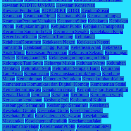
kawasan KHDTK UNMUL
Kawasan Konservasi
KawasanPendidikan
KDKLB-KT
KDRT
KeadilanSosial
Keamanan
KeamananDigital
KeamananKota
KeamananPangan
KeamananPerairanMahakam
KeamananSiber
Kebakaran
Kebijakan
Publik
KebijakanImigrasi
KebijakanPublik
KebijakanTransportasi
Kecamatan Samarinda Ulu
Kecamatan Sepaku
Kecelakaan Kerja
KecerdasanBuatan
Kegiatan Tambang
Kehutanan
KejahatanKonsumen
Kejaksaan Negeri
Kejaksaan Negeri
Samarinda
Kejaksaan Tinggi Kaltim
Kekerasan Anak
Kekerasan
Anak Muda
Kekerasan Perempuan
Kekerasan Seksual
Kekurangan
Doktet
KelangkaanLPG
Kelangsungan lingkungan hidup
Kelompok Tani Sawit
Keluarga Miskin
Keluhan Warga
Kelurahan
Mentawir
Kelurahan Selili
Kelurahan Sempaja Barat
Kelurahan
Tani Aman
Kemanusiaan
KemanusiaanUntukPangan
Kembang
Mapan
Kemenimipas
Kemenko Polhukam
KemenkumhamKaltim
Kementerian Komunikasi dan Digital (Komdig
Kementerian Sosial
KementerianImigrasi
Kenakalan remaja
Kenyah Lepoq Bem Kaltim
Kepala Daerah
kepolisian
Kerajinan
Keributan
Kerukunan warga
Kerusakan kendaraan
Kesbang PoL
Kesbangpol Kaltim
Kesbangpol Samarinda
KesbangpolSamarinda
Kesehatan
Kesehatan Geratis
Kesehatan Gratis
KesehatanDaerah
KesehatanPublik
Kesejahteraan Karyawan
Kesejahteraan
Masyarakat
KesejahteraanPendidik
KeselamatanJalan
KeselamatanPelajar
KeselamatanPublik
KeselamatanSiswa