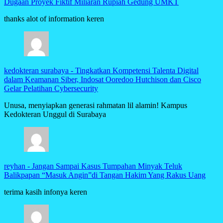
Dugaan Proyek Fiktif Miliaran Rupiah Gedung UMKT
thanks alot of information keren
kedokteran surabaya
-
Tingkatkan Kompetensi Talenta Digital
dalam Keamanan Siber, Indosat Ooredoo Hutchison dan Cisco
Gelar Pelatihan Cybersecurity
Unusa, menyiapkan generasi rahmatan lil alamin! Kampus
Kedokteran Unggul di Surabaya
reyhan
-
Jangan Sampai Kasus Tumpahan Minyak Teluk
Balikpapan “Masuk Angin”di Tangan Hakim Yang Rakus Uang
terima kasih infonya keren