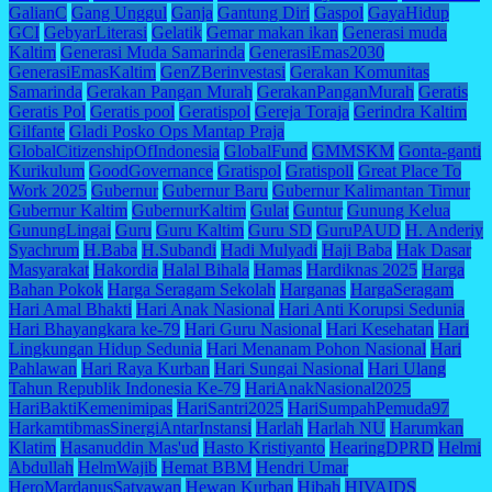
GalianC
Gang Unggul
Ganja
Gantung Diri
Gaspol
GayaHidup
GCI
GebyarLiterasi
Gelatik
Gemar makan ikan
Generasi muda
Kaltim
Generasi Muda Samarinda
GenerasiEmas2030
GenerasiEmasKaltim
GenZBerinvestasi
Gerakan Komunitas
Samarinda
Gerakan Pangan Murah
GerakanPanganMurah
Geratis
Geratis Pol
Geratis pool
Geratispol
Gereja Toraja
Gerindra Kaltim
Gilfante
Gladi Posko Ops Mantap Praja
GlobalCitizenshipOfIndonesia
GlobalFund
GMMSKM
Gonta-ganti
Kurikulum
GoodGovernance
Gratispol
Gratispoll
Great Place To
Work 2025
Gubernur
Gubernur Baru
Gubernur Kalimantan Timur
Gubernur Kaltim
GubernurKaltim
Gulat
Guntur
Gunung Kelua
GunungLingai
Guru
Guru Kaltim
Guru SD
GuruPAUD
H. Anderiy
Syachrum
H.Baba
H.Subandi
Hadi Mulyadi
Haji Baba
Hak Dasar
Masyarakat
Hakordia
Halal Bihala
Hamas
Hardiknas 2025
Harga
Bahan Pokok
Harga Seragam Sekolah
Harganas
HargaSeragam
Hari Amal Bhakti
Hari Anak Nasional
Hari Anti Korupsi Sedunia
Hari Bhayangkara ke-79
Hari Guru Nasional
Hari Kesehatan
Hari
Lingkungan Hidup Sedunia
Hari Menanam Pohon Nasional
Hari
Pahlawan
Hari Raya Kurban
Hari Sungai Nasional
Hari Ulang
Tahun Republik Indonesia Ke-79
HariAnakNasional2025
HariBaktiKemenimipas
HariSantri2025
HariSumpahPemuda97
HarkamtibmasSinergiAntarInstansi
Harlah
Harlah NU
Harumkan
Klatim
Hasanuddin Mas'ud
Hasto Kristiyanto
HearingDPRD
Helmi
Abdullah
HelmWajib
Hemat BBM
Hendri Umar
HeroMardanusSatyawan
Hewan Kurban
Hibah
HIVAIDS