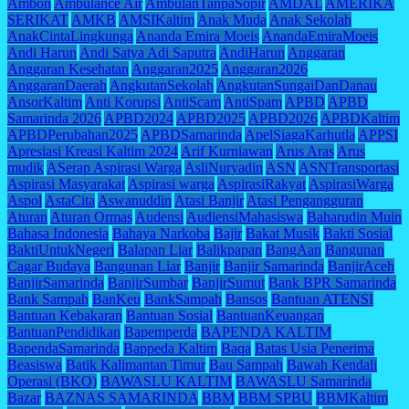
Ambon
Ambulance Air
AmbulanTanpaSopir
AMDAL
AMERIKA
SERIKAT
AMKB
AMSIKaltim
Anak Muda
Anak Sekolah
AnakCintaLingkunga
Ananda Emira Moeis
AnandaEmiraMoeis
Andi Harun
Andi Satya Adi Saputra
AndiHarun
Anggaran
Anggaran Kesehatan
Anggaran2025
Anggaran2026
AnggaranDaerah
AngkutanSekolah
AngkutanSungaiDanDanau
AnsorKaltim
Anti Korupsi
AntiScam
AntiSpam
APBD
APBD
Samarinda 2026
APBD2024
APBD2025
APBD2026
APBDKaltim
APBDPerubahan2025
APBDSamarinda
ApelSiagaKarhutla
APPSI
Apresiasi Kreasi Kaltim 2024
Arif Kurniawan
Arus Aras
Arus
mudik
ASerap Aspirasi Warga
AsliNuryadin
ASN
ASNTransportasi
Aspirasi Masyarakat
Aspirasi warga
AspirasiRakyat
AspirasiWarga
Aspol
AstaCita
Aswanuddin
Atasi Banjir
Atasi Pengangguran
Aturan
Aturan Ormas
Audensi
AudiensiMahasiswa
Baharudin Muin
Bahasa Indonesia
Bahaya Narkoba
Bajir
Bakat Musik
Bakti Sosial
BaktiUntukNegeri
Balapan Liar
Balikpapan
BangAan
Bangunan
Cagar Budaya
Bangunan Liar
Banjir
Banjir Samarinda
BanjirAceh
BanjirSamarinda
BanjirSumbar
BanjirSumut
Bank BPR Samarinda
Bank Sampah
BanKeu
BankSampah
Bansos
Bantuan ATENSI
Bantuan Kebakaran
Bantuan Sosial
BantuanKeuangan
BantuanPendidikan
Bapemperda
BAPENDA KALTIM
BapendaSamarinda
Bappeda Kaltim
Baqa
Batas Usia Penerima
Beasiswa
Batik Kalimantan Timur
Bau Sampah
Bawah Kendali
Operasi (BKO)
BAWASLU KALTIM
BAWASLU Samarinda
Bazar
BAZNAS SAMARINDA
BBM
BBM SPBU
BBMKaltim