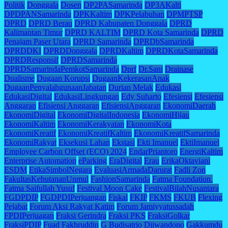
Politik
Donggala
Dosen
DP2PASamarinda
DP3AKalti
DPDPANSamarinda
DPKKaltim
DPKPelabuhan
DPMPTSP
DPRD
DPRD Berau
DPRD Kabupaten Donggala
DPRD
Kalimantan Timur
DPRD KALTIM
DPRD Kota Samarinda
DPRD
Penajam Paser Utara
DPRD Samarinda
DPRDbSamarinda
DPRDDKI
DPRDDonggala
DPRDKaltim
DPRDKotaSamarinda
DPRDResponsif
DPRDSamarinda
DPRDSamarindaPemkotSamarinda
Dprf
Dr.Sani
Drainase
Dualisme
Dugaan Korupsi
DugaanKekerasanAnak
DugaanPenyalahgunaanJabatan
Durian Melak
Edukasi
EdukasiDigital
EdukasiLingkungan
Edy Suharto
Efesiensi
Efesiensi
Anggaran
Efisiensi Anggaran
EfisiensiAnggaran
EkonomiDaerah
EkonomiDigital
EkonomiDigitalIndonesia
EkonomiHijau
EkonomiKaltim
EkonomiKerakyatan
EkonomiKota
EkonomiKreatif
EkonomiKreatifKaltim
EkonomiKreatifSamarinda
EkonomiRakyat
Eksekusi Lahan
Ekstasi
Ekti Imanuel
EktiImanuel
Employee Carbon Offset (ECO) 2024
EndarPriantoro
EnergiKaltim
Enterprise Automation
eParking
EraDigital
Erau
ErikaOktaviani
ESDM
EtikaSimbolNegara
EvaluasiArmadaDarurat
Fadli Zon
FakultasKehutananUnmul
FashionSamarinda
Fatma Foundation.
Fatma Saifullah Yusuf
Festival Moon Cake
FestivalBilahNusantara
FGDPDIP
FGDPDIPerjuangan
Fiskal
FKIP
FKMS
FKUB
Flexing
Pejabat
Forum Aksi Rakyat Katim
Forum Jamiyyatussadah
FPDIPerjuagan
Fraksi Gerindra
Fraksi PKS
FraksiGolkar
FraksiPDIP
Fuad Fakhruddin
G Budisatrio Djiwandono
Gakkumdu