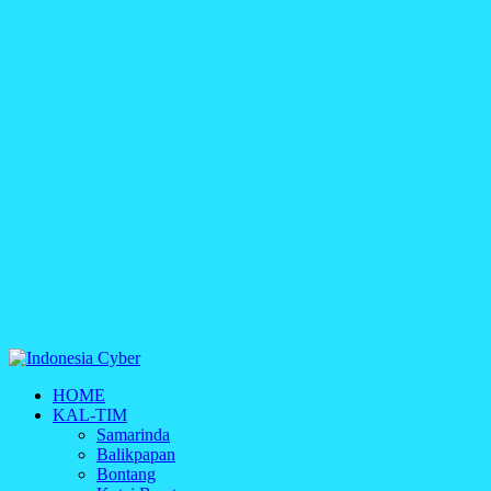
Indonesia Cyber
HOME
Media Cetak, Online & Streaming
KAL-TIM
Samarinda
Balikpapan
Bontang