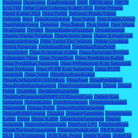
Pattalongi
Dasawisma
DataPenduduk
DBH
DBNKaltim
DBON
KALTIM
Debat Calon Gubernur Kaltim 2024
Debat Pertama
Pilgub Kaltim 2024
Debat Publik
Deklarasi Pemilu Damai
Dekrasda
demo
DemokrasiInternal
Deni Hakim
Deni Hakim Anwar
DeniHakimAnwar
Deportasi
Desa Batuah
Desa digital
Desa Wisata
DesaDigital
Deviden
DewanBudayaNusantara
DewanSampah
Dharma Wanita Persatuan
Dialog bisnis migas
Dialog Kebudayaan
DiasporaIndonesia
Didik Agung Eko Wahono
Diduga Lecehkan
Profesi Pengecara
DigitalisasiPajak
DigitalisasiPasarSegiri
DigitalSafety
Dinas Kehutanan Kaltim
Dinas Pariwisata Provinsi
Kalimantan Timur
Dinas Pendidikan
Dinas Pendidikan Kaltim
Dinas Pendidikan Samarinda
Dinas Perhubungan Kota Samarinda
Dinas Perikanan
Dinas PUPR Kota Samarinda
Dinas PUPR
Samarinda
Dinas Sosial
DinasKesehatanKaltim
DinasKesehatanRSUDIAMoeis
DinasPasar
DinasPendidikan
DinasPendidikanSamarinda
DinasSosialSamarinda
Dinasti
Dinasti
Politik
Disabilitas
DisdikbudSamarinda
DisdikbudSamarindaHIMPAUDIInsentifGuru
Dishub Kota
Samarinda
DishubKaltim
DishubSamarinda
DisiplinBerkendara
Diskominfo
Diskusi Public
DiskusiPublikSamarinda
DiskusiPublikSampah
Disnaker
DisnakerSamarinda
Disnakertrans
Kaltim
Dispar
Dispar Kaltim
DisperindagSamarinda
Dispora
Samarinda
DisporaparSamarinda
Distribusi LPG
DistribusiBeras
DistrikNavigasiSamarindap
DitlantasPoldaKaltim
DKP Kaltim
DLH
DLHSamarinda
DOB Kab. Pesisir
Dokter Kaltim
Doktet ke