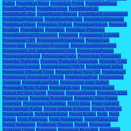
Kaltim
Pendidikan Moral
Pendidikan Politik
PendidikanDasar
PendidikanDigital
PendidikanIslam
PendidikanKalti
PendidikanKaltim
PendidikanKedinasan
PendidikanKotaSamarinda
PendidikanNonformal
PendidikanPancasila
PendidikanSamarinda
PendidikanVokasi
Penegakan Hukum
PenegakanHukum
Peneggak
Keadilan
Penembakan
Penertiban
Penertiban Pedagang
PengadilanNegeriTenggarong
Pengaman
Pengamanan Logistik
Pengamanan TPS
PengamananPertandingan
Penganiyaan
Pengawalan
Pengawasan Keuangan
PengawasanInfrastruktur
PengawasanLaluLintasSamarindaTertib
PengawasanPangan
PengawasanSekolah
PengawasanUsaha
Pengecekan Kendaraan
Pengedar Narkotika
Pengedar Narkotika Samarinda
Pengedar Sabu
PengelolaanSampah
PengembanganUMKM
Pengendalian Inflasi
Pengendara Dibawah Umur
Pengeroyokan Siswi SD
Penghargaan
Penghargaan Perusahaan Terbaik
PenghargaanPolri
Penghematan
Anggaran
PengungkapanSabu
Pengurangan emisi karbon
Pengusaha Muda Kaltim
PengusahaLokal
Pengusiran Kuasa
Hukum RS Haji Darjad
Penipuan
PenipuanDigital
Penomena Alam
Penuan mayat
Penurunan Kemiskinan
Penutupan Jalur Sungai
Sementara
Penyandang Disabilitas
Penyu Hijau
Peran orangtua
Peran pemuda Kaltim
Perang anggota Keluarga
Perang Narkoba
PeraturanDaerah
PerbaikanSekolah
Percasi Kaltim
Perda
Perda
Bahasa
Perda Pariwisata
Perda Pemakaman
Perda9Tahun2023
PerdaLingkungan
Perdangan Manusia
Perdata
Peremajaan
Angkutan Umum
Perempuan
Perempuan Berpolitik
Perempuan