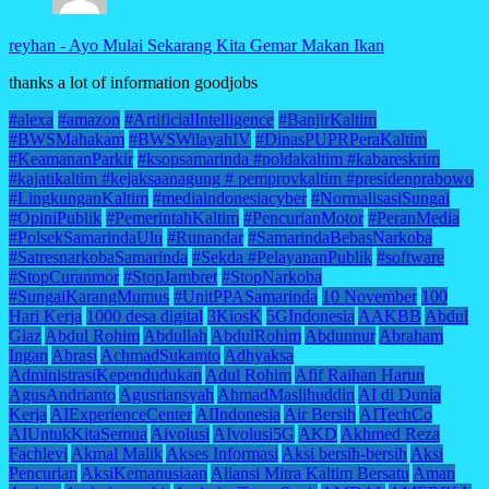
reyhan
-
Ayo Mulai Sekarang Kita Gemar Makan Ikan
thanks a lot of information goodjobs
#alexa
#amazon
#ArtificialIntelligence
#BanjirKaltim
#BWSMahakam
#BWSWilayahIV
#DinasPUPRPeraKaltim
#KeamananParkir
#ksopsamarinda #poldakaltim #kabareskrim
#kajatikaltim #kejaksaanagung # pemprovkaltim #presidenprabowo
#LingkunganKaltim
#mediaindonesiacyber
#NormalisasiSungai
#OpiniPublik
#PemerintahKaltim
#PencurianMotor
#PeranMedia
#PolsekSamarindaUlu
#Runandar
#SamarindaBebasNarkoba
#SatresnarkobaSamarinda
#Sekda #PelayananPublik
#software
#StopCuranmor
#StopJambret
#StopNarkoba
#SungaiKarangMumus
#UnitPPASamarinda
10 November
100
Hari Kerja
1000 desa digital
3KiosK
5GIndonesia
AAKBB
Abdul
Giaz
Abdul Rohim
Abdullah
AbdulRohim
Abdunnur
Abraham
Ingan
Abrasi
AchmadSukamto
Adhyaksa
AdministrasiKependudukan
Adul Rohim
Afif Raihan Harun
AgusAndrianto
Agusriansyah
AhmadMaslihuddin
AI di Dunia
Kerja
AIExperienceCenter
AIIndonesia
Air Bersih
AITechCo
AIUntukKitaSemua
Aivolusi
AIvolusi5G
AKD
Akhmed Reza
Fachlevi
Akmal Malik
Akses Informasi
Aksi bersih-bersih
Aksi
Pencurian
AksiKemanusiaan
Aliansi Mitra Kaltim Bersatu
Aman