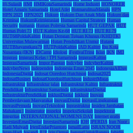
Hj.Sulasih
HMI
HMIKotaSamarinda
Home Industri
HONORER
Hotel Amaris Samarinda
Hotel Atlet
HotmarulituaManalu
HPN
HPN 2025
HPN2025
Hukum
Hukum Dan Anak Mida
Hukum dan
Kriminal
HukumKeimigrasian
Human Capital Strategy
Human
Security
humanis
Humas Polresta Samarinda
HUT GEPAK
HUT
Humas Polri 73
HUT Kaltim Ke-68
HUT RI 73
HUT RI 79
HUT68PoldaKaltim
Hutan Dengan Tujuan Khusus (KHDTK)
Universitas Mulawarman
Hutan Pendidikan Unmul
Hutang
HUTBhayangkara79
HUTPoldaKaltim
IAD Kaltim
Ibu Kota
Nusantara (IKN)
IDCamp
Idiologi
iFestivalTring
Iklan
IKN
IM3
Imigrasi
Imigrasi Kelas | TPI Samarinda
ImigrasiKaltim
ImigrasiSamarinda
Impor Pangan
Indcyber
IndcyberKaltim
IndcyberNews
Independen
Indonesia Emas 2045
IndonesiaAIDay
IndonesiaDigital
Indosat Ooredoo Hutchison
Indosat2025
IndosatBusines
IndosatOoredooHutchison
IndustriMigas
infrastruktur
Infrastruktur jalan
Infrastruktur Kaltim
Infrastruktur
Pendidikan
Infrastruktur Samarinda
infrastrukturDigital
InfrastrukturPendidikan
InklusiDigital
Inklusif
Inovasi
Pemberdayaan Masyarakat
InovasiDigital
InovasiLingkungan
InovasiPemuda
InovasiTeknologi
Inprastruktur
Insiden Jambatan
Mahakam I
Insinerator
inspeksi
InspeksiSekolah
Inspektorat
Integritas
INTERNATIONAL WOMENS DAY
Internet gratis
InvestasiEmasDigital
InvestasiSamarinda
IOH
IPERDA
Iran Noor -
Hadi Mulyadi
IrjenEndarPriantoro
IsmailLatisi
ISRAN NOOR
Isran-Hadi
Iswandi
IUP
Izin Ormas
JagungUntukBangsa
Jahidin