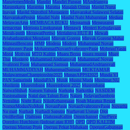
ManajemenMedia
Mandiri
Mandiri Pangan
MAndriansya
Marangkayu
Marantua
Maratua
Masalah Ormas
Masjid Nurul
Inayaat
Masjid Shirothol Mustaqiem
Masyarakat Sulawesi Selatan
MasyarakatPesisir
Maulid Nabi
Maulid Nabi Muhammad
Mediasi
MelawanArus
MEMBACA BUKU
Mengamuk
Mengurangi
kemacetan
Menjaga Lingkungan
Mentawir
Menteri Kebudayaan
Merah-putih
MerawatPertiwi
Meriahnya HUT RI
Mewah
PejabatInstruksi Mendagri
Minyak Goreng
Minyak Goreng Mahal
MitigasiBencana
MMP
Modena
Modern
Mohammad Novan
Syahronny Pasie
MohammadNovanSyahronnyPasie
MohmadYasin
Moral
Motivasi
MTQ Kaltim
Muara Berau
muara muntai
Muay
Thai
Mugirejo
Muhammad Andriansyah
Muhammad Novan
Syahroni Pasie
Muhammad Samsun
MuhammadAndriansyah
MUHAMMADIYAH
MuhammadSamsun
MUKTAMAR
MulawarmanChampionship2025
MunasAPPSI2025
Musda VI
PAN Samarinda
MusdaPAN
Musik
Musisi Muda
Muslimat NU
Muslimin
Musrembang
Musrembang 2025
Musrenbang
NajwaShihab
Nansen Yahuda
Narkoba
Narkotika
NASDEM
Nasionalisme
Natal dan Tahun Baru
Nataru
NelayanSamboja
Netralitas
Night Race
NilaiKebangsaan
Noah Maratua Resort
NomorModusNoMore
NovanPasie
NovanSyahronnyPasie
Novarita
Nu mart
Nurhadi
Nurhadi Saputra
Nurhayati Usman
Ojol
OjolBerlian
Olahraga
OlahragaKaltim
Omnichannel
OnePiece
Ooredoo Hutchison (Indosat atau IOH)
OPD
OPD KALTIM
Operasi Mantap Praja
Operasi Pekat Mahakam
OperasiGabungan