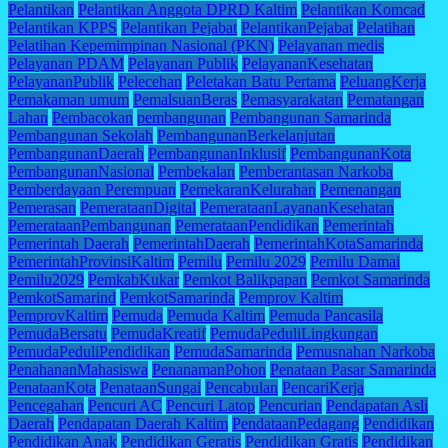
Pelantikan
Pelantikan Anggota DPRD Kaltim
Pelantikan Komcad
Pelantikan KPPS
Pelantikan Pejabat
PelantikanPejabat
Pelatihan
Pelatihan Kepemimpinan Nasional (PKN)
Pelayanan medis
Pelayanan PDAM
Pelayanan Publik
PelayananKesehatan
PelayananPublik
Pelecehan
Peletakan Batu Pertama
PeluangKerja
Pemakaman umum
PemalsuanBeras
Pemasyarakatan
Pematangan
Lahan
Pembacokan
pembangunan
Pembangunan Samarinda
Pembangunan Sekolah
PembangunanBerkelanjutan
PembangunanDaerah
PembangunanInklusif
PembangunanKota
PembangunanNasional
Pembekalan
Pemberantasan Narkoba
Pemberdayaan Perempuan
PemekaranKelurahan
Pemenangan
Pemerasan
PemerataanDigital
PemerataanLayananKesehatan
PemerataanPembangunan
PemerataanPendidikan
Pemerintah
Pemerintah Daerah
PemerintahDaerah
PemerintahKotaSamarinda
PemerintahProvinsiKaltim
Pemilu
Pemilu 2029
Pemilu Damai
Pemilu2029
PemkabKukar
Pemkot Balikpapan
Pemkot Samarinda
PemkotSamarind
PemkotSamarinda
Pemprov Kaltim
PemprovKaltim
Pemuda
Pemuda Kaltim
Pemuda Pancasila
PemudaBersatu
PemudaKreatif
PemudaPeduliLingkungan
PemudaPeduliPendidikan
PemudaSamarinda
Pemusnahan Narkoba
PenahananMahasiswa
PenanamanPohon
Penataan Pasar Samarinda
PenataanKota
PenataanSungai
Pencabulan
PencariKerja
Pencegahan
Pencuri AC
Pencuri Latop
Pencurian
Pendapatan Asli
Daerah
Pendapatan Daerah Kaltim
PendataanPedagang
Pendidikan
Pendidikan Anak
Pendidikan Geratis
Pendidikan Gratis
Pendidikan