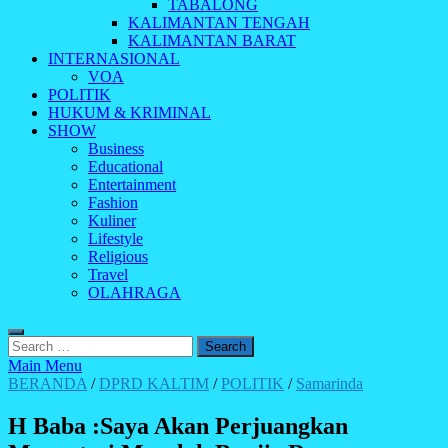
TABALONG
KALIMANTAN TENGAH
KALIMANTAN BARAT
INTERNASIONAL
VOA
POLITIK
HUKUM & KRIMINAL
SHOW
Business
Educational
Entertainment
Fashion
Kuliner
Lifestyle
Religious
Travel
OLAHRAGA
Search
for:
Main Menu
BERANDA
/
DPRD KALTIM
/
POLITIK
/
Samarinda
H Baba :Saya Akan Perjuangkan