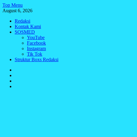
Skip
Top Menu
to
August 6, 2026
content
Redaksi
Kontak Kami
SOSMED
YouTube
Facebook
Instagram
Tik Tok
Struktur Boxs Redaksi
Redaksi
Kontak
Kami
SOSMED
Struktur
Boxs
Redaksi