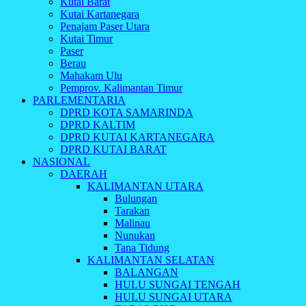
Kutai Barat
Kutai Kartanegara
Penajam Paser Utara
Kutai Timur
Paser
Berau
Mahakam Ulu
Pemprov. Kalimantan Timur
PARLEMENTARIA
DPRD KOTA SAMARINDA
DPRD KALTIM
DPRD KUTAI KARTANEGARA
DPRD KUTAI BARAT
NASIONAL
DAERAH
KALIMANTAN UTARA
Bulungan
Tarakan
Malinau
Nunukan
Tana Tidung
KALIMANTAN SELATAN
BALANGAN
HULU SUNGAI TENGAH
HULU SUNGAI UTARA