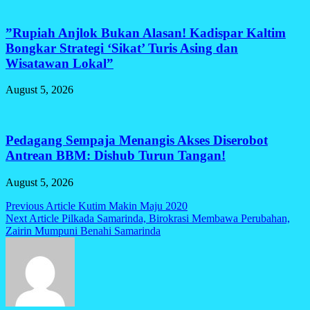
​”Rupiah Anjlok Bukan Alasan! Kadispar Kaltim
Bongkar Strategi ‘Sikat’ Turis Asing dan
Wisatawan Lokal”
August 5, 2026
Pedagang Sempaja Menangis Akses Diserobot
Antrean BBM: Dishub Turun Tangan!
August 5, 2026
Post
Previous Article
Kutim Makin Maju 2020
Next Article
Pilkada Samarinda, Birokrasi Membawa Perubahan,
navigation
Zairin Mumpuni Benahi Samarinda