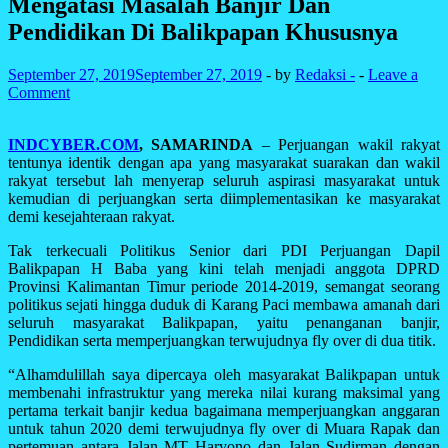
Mengatasi Masalah Banjir Dan
Pendidikan Di Balikpapan Khususnya
September 27, 2019
September 27, 2019
-
by
Redaksi -
-
Leave a
Comment
INDCYBER.COM
, SAMARINDA
– Perjuangan wakil rakyat
tentunya identik dengan apa yang masyarakat suarakan dan wakil
rakyat tersebut lah menyerap seluruh aspirasi masyarakat untuk
kemudian di perjuangkan serta diimplementasikan ke masyarakat
demi kesejahteraan rakyat.
Tak terkecuali Politikus Senior dari PDI Perjuangan Dapil
Balikpapan H Baba yang kini telah menjadi anggota DPRD
Provinsi Kalimantan Timur periode 2014-2019, semangat seorang
politikus sejati hingga duduk di Karang Paci membawa amanah dari
seluruh masyarakat Balikpapan, yaitu penanganan banjir,
Pendidikan serta memperjuangkan terwujudnya fly over di dua titik.
“Alhamdulillah saya dipercaya oleh masyarakat Balikpapan untuk
membenahi infrastruktur yang mereka nilai kurang maksimal yang
pertama terkait banjir kedua bagaimana memperjuangkan anggaran
untuk tahun 2020 demi terwujudnya fly over di Muara Rapak dan
pertemuan antara Jalan MT Haryono dan Jalan Sudirman dengan