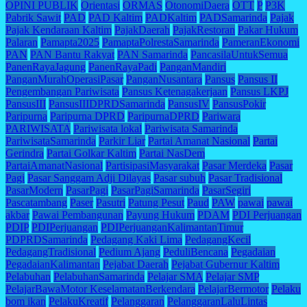
OPINI PUBLIK
Orientasi
ORMAS
OtonomiDaera
OTT
P
P3K
Pabrik Sawit
PAD
PAD Kaltim
PADKaltim
PADSamarinda
Pajak
Pajak Kendaraan Kaltim
PajakDaerah
PajakRestoran
Pakar Hukum
Palaran
Pamapta2025
PamaptaPolrestaSamarinda
PameranEkonomi
PAN
PAN Bantu Rakyat
PAN Samarinda
PancasilaUntukSemua
PanenRayaJagung
PanenRayaPadi
PanganMandiri
PanganMurahOperasiPasar
PanganNusantara
Pansus
Pansus II
Pengembangan Pariwisata
Pansus Ketenagakerjaan
Pansus LKPJ
PansusIII
PansusIIIDPRDSamarinda
PansusIV
PansusPokir
Paripurna
Paripurna DPRD
ParipurnaDPRD
Pariwara
PARIWISATA
Pariwisata lokal
Pariwisata Samarinda
PariwisataSamarinda
Parkir Liar
Partai Amanat Nasional
Partai
Gerindra
Partai Golkar Kaltim
Partai NasDem
PartaiAmanatNasional
PartisipasiMasyarakat
Pasar Merdeka
Pasar
Pagi
Pasar Sanggam Adji Dilayas
Pasar subuh
Pasar Tradisional
PasarModern
PasarPagi
PasarPagiSamarinda
PasarSegiri
Pascatambang
Paser
Pasutri
Patung Pesut
Paud
PAW
pawai
pawai
akbar
Pawai Pembangunan
Payung Hukum
PDAM
PDI Perjuangan
PDIP
PDIPerjuangan
PDIPerjuanganKalimantanTimur
PDPRDSamarinda
Pedagang Kaki Lima
PedagangKecil
PedagangTradisional
Pedium Ajang
PeduliBencana
Pegadaian
PegadaianKalimantan
Pejabat Daerah
Pejabat Gubernur Kaltim
Pelabuhan
PelabuhanSamarinda
Pelajar SMA
Pelajar SMP
PelajarBawaMotor KeselamatanBerkendara
PelajarBermotor
Pelaku
bom ikan
PelakuKreatif
Pelanggaran
PelanggaranLaluLintas