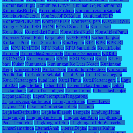
Komunitas Bugis
Komunitas Driver Bubuhan Gojek Samarinda
KomunitasBudaya
KomunitasFashion
KomunitasSadarSampah
KonektivitasDaerah
KonfercabPDIKaltim
KonfercabPDIP
KonferdaPDIKaltim
KonferdaPDIP
Konferensi pers
KONFERWIL
Kongres Askot PSSI
KONI
KONI Samarinda
Konservasi
Konsilidasi
Konsolidasi Partai
KonsolidasiKader
KonsolidasiPartai
Koperasi Merah Putih
Kopi lokal
KOPRIPMII
korban longsor
KorlantasPolri
Kota Samarinda
KotaTepian
KPC
KPK
KPK-RI
kpu
KPU KALTIM
KPU Kubar
KPU Samarinda
KreatifLokal
Kriminal
KriminalitasSamarinda
KriminalSamarinda
KRISIS
EKONOMI
KrisisAmbulan
KSOP
KSOPKelasI
Kubar
KUHP
baru
Kukar
Kunjungan
Kunjungan Ke Luar Negeri
Kunjungan
Kerja
KunkerDPRD
Kurban Sapi
Kurikulum Merdeka
Kurikulum
Pendidikan
Kurikulum Sekolah
Kutai Barat
Kutai Karatanegara
Kutai Kartanegara
kutai lama
Kutai Timur
KutaiKartanegara
L
Lagu
hit 2024
Lagu terlaris
Lahan BBE
Lahan Bekas Tambang
Lahan
eks tambang
Lahan Transmigrasi
Lahan Unmul
LaluLintasPelajar
LapanganKerja
LapasPerempuanTenggarong
LaporanKeuanganIndosat
Larangan Flexing
Lawe-Lawe
Layanan110
LayananDaruratSamarinda
Lebaran
LegislasiBerkualitas
LegislasiDaerah
Lempake
LindungiHutan
Lingkungan
Lingkungan Hidup
Lingkungan Kerja
Lingkungan
Padat Penduduk
LingkunganHidup
LingkunganHidupSamarinda
LintasSamarinda
LiterasiAnak
LiterasiDigital
LiterasiKaltim