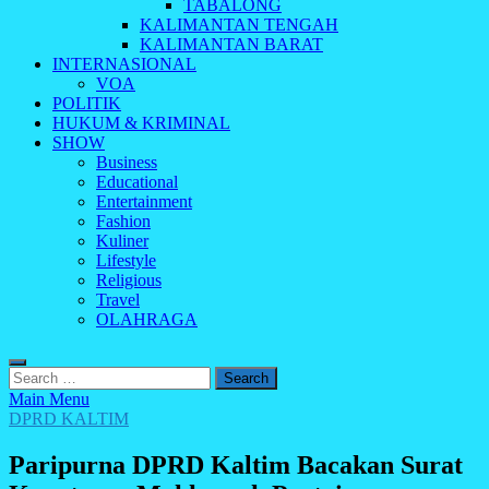
TABALONG
KALIMANTAN TENGAH
KALIMANTAN BARAT
INTERNASIONAL
VOA
POLITIK
HUKUM & KRIMINAL
SHOW
Business
Educational
Entertainment
Fashion
Kuliner
Lifestyle
Religious
Travel
OLAHRAGA
Search
for:
Main Menu
DPRD KALTIM
Paripurna DPRD Kaltim Bacakan Surat