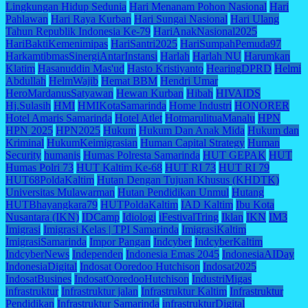
Lingkungan Hidup Sedunia
Hari Menanam Pohon Nasional
Hari
Pahlawan
Hari Raya Kurban
Hari Sungai Nasional
Hari Ulang
Tahun Republik Indonesia Ke-79
HariAnakNasional2025
HariBaktiKemenimipas
HariSantri2025
HariSumpahPemuda97
HarkamtibmasSinergiAntarInstansi
Harlah
Harlah NU
Harumkan
Klatim
Hasanuddin Mas'ud
Hasto Kristiyanto
HearingDPRD
Helmi
Abdullah
HelmWajib
Hemat BBM
Hendri Umar
HeroMardanusSatyawan
Hewan Kurban
Hibah
HIVAIDS
Hj.Sulasih
HMI
HMIKotaSamarinda
Home Industri
HONORER
Hotel Amaris Samarinda
Hotel Atlet
HotmarulituaManalu
HPN
HPN 2025
HPN2025
Hukum
Hukum Dan Anak Mida
Hukum dan
Kriminal
HukumKeimigrasian
Human Capital Strategy
Human
Security
humanis
Humas Polresta Samarinda
HUT GEPAK
HUT
Humas Polri 73
HUT Kaltim Ke-68
HUT RI 73
HUT RI 79
HUT68PoldaKaltim
Hutan Dengan Tujuan Khusus (KHDTK)
Universitas Mulawarman
Hutan Pendidikan Unmul
Hutang
HUTBhayangkara79
HUTPoldaKaltim
IAD Kaltim
Ibu Kota
Nusantara (IKN)
IDCamp
Idiologi
iFestivalTring
Iklan
IKN
IM3
Imigrasi
Imigrasi Kelas | TPI Samarinda
ImigrasiKaltim
ImigrasiSamarinda
Impor Pangan
Indcyber
IndcyberKaltim
IndcyberNews
Independen
Indonesia Emas 2045
IndonesiaAIDay
IndonesiaDigital
Indosat Ooredoo Hutchison
Indosat2025
IndosatBusines
IndosatOoredooHutchison
IndustriMigas
infrastruktur
Infrastruktur jalan
Infrastruktur Kaltim
Infrastruktur
Pendidikan
Infrastruktur Samarinda
infrastrukturDigital