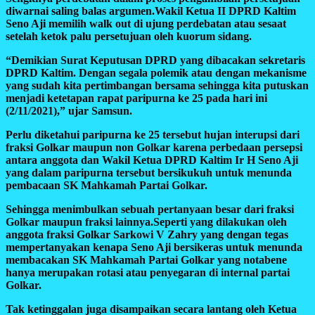
diwarnai saling balas argumen.Wakil Ketua II DPRD Kaltim
Seno Aji memilih walk out di ujung perdebatan atau sesaat
setelah ketok palu persetujuan oleh kuorum sidang.
“Demikian Surat Keputusan DPRD yang dibacakan sekretaris
DPRD Kaltim. Dengan segala polemik atau dengan mekanisme
yang sudah kita pertimbangan bersama sehingga kita putuskan
menjadi ketetapan rapat paripurna ke 25 pada hari ini
(2/11/2021),” ujar Samsun.
Perlu diketahui paripurna ke 25 tersebut hujan interupsi dari
fraksi Golkar maupun non Golkar karena perbedaan persepsi
antara anggota dan Wakil Ketua DPRD Kaltim Ir H Seno Aji
yang dalam paripurna tersebut bersikukuh untuk menunda
pembacaan SK Mahkamah Partai Golkar.
Sehingga menimbulkan sebuah pertanyaan besar dari fraksi
Golkar maupun fraksi lainnya.Seperti yang dilakukan oleh
anggota fraksi Golkar Sarkowi V Zahry yang dengan tegas
mempertanyakan kenapa Seno Aji bersikeras untuk menunda
membacakan SK Mahkamah Partai Golkar yang notabene
hanya merupakan rotasi atau penyegaran di internal partai
Golkar.
Tak ketinggalan juga disampaikan secara lantang oleh Ketua