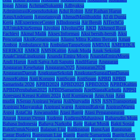
Ingan
Abrasi
AchmadSukamto
Adhyaksa
AdministrasiKependudukan
Adul Rohim
Afif Raihan Harun
AgusAndrianto
Agusriansyah
AhmadMaslihuddin
AI di Dunia
Kerja
AIExperienceCenter
AIIndonesia
Air Bersih
AITechCo
AIUntukKitaSemua
Aivolusi
AIvolusi5G
AKD
Akhmed Reza
Fachlevi
Akmal Malik
Akses Informasi
Aksi bersih-bersih
Aksi
Pencurian
AksiKemanusiaan
Aliansi Mitra Kaltim Bersatu
Aman
Ambon
Ambulance Air
AmbulanTanpaSopir
AMDAL
AMERIKA
SERIKAT
AMKB
AMSIKaltim
Anak Muda
Anak Sekolah
AnakCintaLingkunga
Ananda Emira Moeis
AnandaEmiraMoeis
Andi Harun
Andi Satya Adi Saputra
AndiHarun
Anggaran
Anggaran Kesehatan
Anggaran2025
Anggaran2026
AnggaranDaerah
AngkutanSekolah
AngkutanSungaiDanDanau
AnsorKaltim
Anti Korupsi
AntiScam
AntiSpam
APBD
APBD
Samarinda 2026
APBD2024
APBD2025
APBD2026
APBDKaltim
APBDPerubahan2025
APBDSamarinda
ApelSiagaKarhutla
APPSI
Apresiasi Kreasi Kaltim 2024
Arif Kurniawan
Arus Aras
Arus
mudik
ASerap Aspirasi Warga
AsliNuryadin
ASN
ASNTransportasi
Aspirasi Masyarakat
Aspirasi warga
AspirasiRakyat
AspirasiWarga
Aspol
AstaCita
Aswanuddin
Atasi Banjir
Atasi Pengangguran
Aturan
Aturan Ormas
Audensi
AudiensiMahasiswa
Baharudin Muin
Bahasa Indonesia
Bahaya Narkoba
Bajir
Bakat Musik
Bakti Sosial
BaktiUntukNegeri
Balapan Liar
Balikpapan
BangAan
Bangunan
Cagar Budaya
Bangunan Liar
Banjir
Banjir Samarinda
BanjirAceh