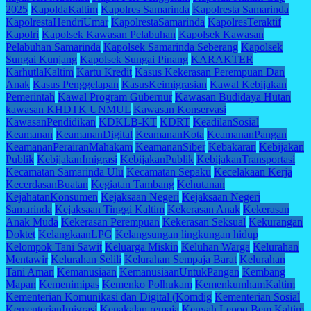
2025
KapoldaKaltim
Kapolres Samarinda
Kapolresta Samarinda
KapolrestaHendriUmar
KapolrestaSamarinda
KapolresTeraktif
Kapolri
Kapolsek Kawasan Pelabuhan
Kapolsek Kawasan
Pelabuhan Samarinda
Kapolsek Samarinda Seberang
Kapolsek
Sungai Kunjang
Kapolsek Sungai Pinang
KARAKTER
KarhutlaKaltim
Kartu Kredit
Kasus Kekerasan Perempuan Dan
Anak
Kasus Penggelapan
KasusKeimigrasian
Kawal Kebijakan
Pemerintah
Kawal Program Gubernur
Kawasan Budidaya Hutan
kawasan KHDTK UNMUL
Kawasan Konservasi
KawasanPendidikan
KDKLB-KT
KDRT
KeadilanSosial
Keamanan
KeamananDigital
KeamananKota
KeamananPangan
KeamananPerairanMahakam
KeamananSiber
Kebakaran
Kebijakan
Publik
KebijakanImigrasi
KebijakanPublik
KebijakanTransportasi
Kecamatan Samarinda Ulu
Kecamatan Sepaku
Kecelakaan Kerja
KecerdasanBuatan
Kegiatan Tambang
Kehutanan
KejahatanKonsumen
Kejaksaan Negeri
Kejaksaan Negeri
Samarinda
Kejaksaan Tinggi Kaltim
Kekerasan Anak
Kekerasan
Anak Muda
Kekerasan Perempuan
Kekerasan Seksual
Kekurangan
Doktet
KelangkaanLPG
Kelangsungan lingkungan hidup
Kelompok Tani Sawit
Keluarga Miskin
Keluhan Warga
Kelurahan
Mentawir
Kelurahan Selili
Kelurahan Sempaja Barat
Kelurahan
Tani Aman
Kemanusiaan
KemanusiaanUntukPangan
Kembang
Mapan
Kemenimipas
Kemenko Polhukam
KemenkumhamKaltim
Kementerian Komunikasi dan Digital (Komdig
Kementerian Sosial
KementerianImigrasi
Kenakalan remaja
Kenyah Lepoq Bem Kaltim