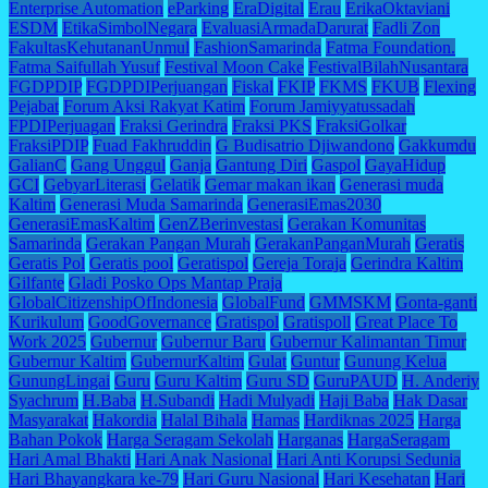
Enterprise Automation
eParking
EraDigital
Erau
ErikaOktaviani
ESDM
EtikaSimbolNegara
EvaluasiArmadaDarurat
Fadli Zon
FakultasKehutananUnmul
FashionSamarinda
Fatma Foundation.
Fatma Saifullah Yusuf
Festival Moon Cake
FestivalBilahNusantara
FGDPDIP
FGDPDIPerjuangan
Fiskal
FKIP
FKMS
FKUB
Flexing
Pejabat
Forum Aksi Rakyat Katim
Forum Jamiyyatussadah
FPDIPerjuagan
Fraksi Gerindra
Fraksi PKS
FraksiGolkar
FraksiPDIP
Fuad Fakhruddin
G Budisatrio Djiwandono
Gakkumdu
GalianC
Gang Unggul
Ganja
Gantung Diri
Gaspol
GayaHidup
GCI
GebyarLiterasi
Gelatik
Gemar makan ikan
Generasi muda
Kaltim
Generasi Muda Samarinda
GenerasiEmas2030
GenerasiEmasKaltim
GenZBerinvestasi
Gerakan Komunitas
Samarinda
Gerakan Pangan Murah
GerakanPanganMurah
Geratis
Geratis Pol
Geratis pool
Geratispol
Gereja Toraja
Gerindra Kaltim
Gilfante
Gladi Posko Ops Mantap Praja
GlobalCitizenshipOfIndonesia
GlobalFund
GMMSKM
Gonta-ganti
Kurikulum
GoodGovernance
Gratispol
Gratispoll
Great Place To
Work 2025
Gubernur
Gubernur Baru
Gubernur Kalimantan Timur
Gubernur Kaltim
GubernurKaltim
Gulat
Guntur
Gunung Kelua
GunungLingai
Guru
Guru Kaltim
Guru SD
GuruPAUD
H. Anderiy
Syachrum
H.Baba
H.Subandi
Hadi Mulyadi
Haji Baba
Hak Dasar
Masyarakat
Hakordia
Halal Bihala
Hamas
Hardiknas 2025
Harga
Bahan Pokok
Harga Seragam Sekolah
Harganas
HargaSeragam
Hari Amal Bhakti
Hari Anak Nasional
Hari Anti Korupsi Sedunia
Hari Bhayangkara ke-79
Hari Guru Nasional
Hari Kesehatan
Hari