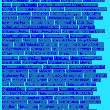
LiterasiKeuangan
LKPJ
Loa Bakung
Loa janan Ilir
Logistik KPU
Berau
Logistik Pemilu
Logistik Pilkada KPU Kota Samarinda
LOMBA
LongLifeFishStorage
Longsor
LowonganKerjaSamarinda
LP NU Samarinda
LPG 3 KG
LPG 3 Kg Langgka
LSM LIRA
KALTIM
Lubang Tambang
Lumbung Pangan
M.Said
Mahakam
Investment Forum
Mahakam Ulu
MahakamUlu
Mahasiswa
Mahasiswa Universitas Mulawarman
MAHULU
Mahyudin
Makanan Bergizi
MakanBergiziGratis
Manajemen RS Haji Darjad
ManajemenMedia
Mandiri
Mandiri Pangan
MAndriansya
Marangkayu
Marantua
Maratua
Masalah Ormas
Masjid Nurul
Inayaat
Masjid Shirothol Mustaqiem
Masyarakat Sulawesi Selatan
MasyarakatPesisir
Maulid Nabi
Maulid Nabi Muhammad
Mediasi
MelawanArus
MEMBACA BUKU
Mengamuk
Mengurangi
kemacetan
Menjaga Lingkungan
Mentawir
Menteri Kebudayaan
Merah-putih
MerawatPertiwi
Meriahnya HUT RI
Mewah
PejabatInstruksi Mendagri
Minyak Goreng
Minyak Goreng Mahal
MitigasiBencana
MMP
Modena
Modern
Mohammad Novan
Syahronny Pasie
MohammadNovanSyahronnyPasie
MohmadYasin
Moral
Motivasi
MTQ Kaltim
Muara Berau
muara muntai
Muay
Thai
Mugirejo
Muhammad Andriansyah
Muhammad Novan
Syahroni Pasie
Muhammad Samsun
MuhammadAndriansyah
MUHAMMADIYAH
MuhammadSamsun
MUKTAMAR
MulawarmanChampionship2025
MunasAPPSI2025
Musda VI
PAN Samarinda
MusdaPAN
Musik
Musisi Muda
Muslimat NU
Muslimin
Musrembang
Musrembang 2025
Musrenbang