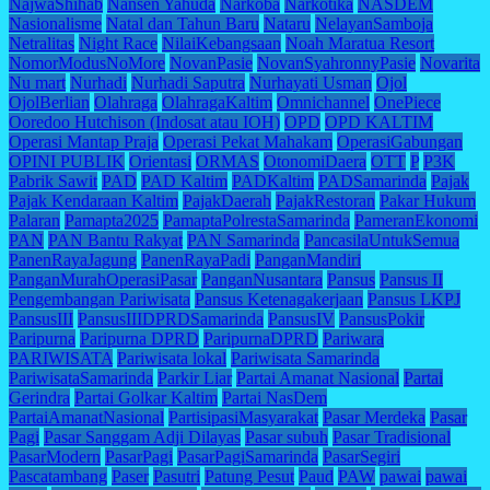
NajwaShihab
Nansen Yahuda
Narkoba
Narkotika
NASDEM
Nasionalisme
Natal dan Tahun Baru
Nataru
NelayanSamboja
Netralitas
Night Race
NilaiKebangsaan
Noah Maratua Resort
NomorModusNoMore
NovanPasie
NovanSyahronnyPasie
Novarita
Nu mart
Nurhadi
Nurhadi Saputra
Nurhayati Usman
Ojol
OjolBerlian
Olahraga
OlahragaKaltim
Omnichannel
OnePiece
Ooredoo Hutchison (Indosat atau IOH)
OPD
OPD KALTIM
Operasi Mantap Praja
Operasi Pekat Mahakam
OperasiGabungan
OPINI PUBLIK
Orientasi
ORMAS
OtonomiDaera
OTT
P
P3K
Pabrik Sawit
PAD
PAD Kaltim
PADKaltim
PADSamarinda
Pajak
Pajak Kendaraan Kaltim
PajakDaerah
PajakRestoran
Pakar Hukum
Palaran
Pamapta2025
PamaptaPolrestaSamarinda
PameranEkonomi
PAN
PAN Bantu Rakyat
PAN Samarinda
PancasilaUntukSemua
PanenRayaJagung
PanenRayaPadi
PanganMandiri
PanganMurahOperasiPasar
PanganNusantara
Pansus
Pansus II
Pengembangan Pariwisata
Pansus Ketenagakerjaan
Pansus LKPJ
PansusIII
PansusIIIDPRDSamarinda
PansusIV
PansusPokir
Paripurna
Paripurna DPRD
ParipurnaDPRD
Pariwara
PARIWISATA
Pariwisata lokal
Pariwisata Samarinda
PariwisataSamarinda
Parkir Liar
Partai Amanat Nasional
Partai
Gerindra
Partai Golkar Kaltim
Partai NasDem
PartaiAmanatNasional
PartisipasiMasyarakat
Pasar Merdeka
Pasar
Pagi
Pasar Sanggam Adji Dilayas
Pasar subuh
Pasar Tradisional
PasarModern
PasarPagi
PasarPagiSamarinda
PasarSegiri
Pascatambang
Paser
Pasutri
Patung Pesut
Paud
PAW
pawai
pawai