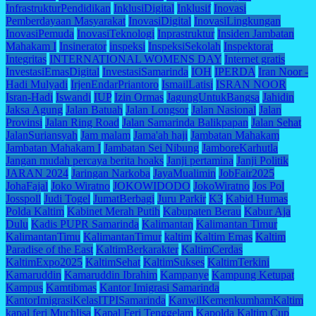
InfrastrukturPendidikan
InklusiDigital
Inklusif
Inovasi
Pemberdayaan Masyarakat
InovasiDigital
InovasiLingkungan
InovasiPemuda
InovasiTeknologi
Inprastruktur
Insiden Jambatan
Mahakam I
Insinerator
inspeksi
InspeksiSekolah
Inspektorat
Integritas
INTERNATIONAL WOMENS DAY
Internet gratis
InvestasiEmasDigital
InvestasiSamarinda
IOH
IPERDA
Iran Noor -
Hadi Mulyadi
IrjenEndarPriantoro
IsmailLatisi
ISRAN NOOR
Isran-Hadi
Iswandi
IUP
Izin Ormas
JagungUntukBangsa
Jahidin
Jaksa Agung
Jalan Batuah
Jalan Longsor
Jalan Nasional
Jalan
Provinsi
Jalan Ring Road
Jalan Samarinda Balikpapan
Jalan Sehat
JalanSuriansyah
Jam malam
Jama'ah haji
Jambatan Mahakam
Jambatan Mahakam I
Jambatan Sei Nibung
JamboreKarhutla
Jangan mudah percaya berita hoaks
Janji pertamina
Janji Politik
JARAN 2024
Jaringan Narkoba
JayaMualimin
JobFair2025
JohaFajal
Joko Wiratno
JOKOWIDODO
JokoWiratno
Jos Pol
Josspoll
Judi Togel
JumatBerbagi
Juru Parkir
K3
Kabid Humas
Polda Kaltim
Kabinet Merah Putih
Kabupaten Berau
Kabur Aja
Dulu
Kadis PUPR Samarinda
Kalimantan
Kalimantan Timur
KalimantanTimu
KalimantanTimur
kaltim
Kaltim Emas
Kaltim
Paradise of the East
KaltimBerkarakter
KaltimCerdas
KaltimExpo2025
KaltimSehat
KaltimSukses
KaltimTerkini
Kamaruddin
Kamaruddin Ibrahim
Kampanye
Kampung Ketupat
Kampus
Kamtibmas
Kantor Imigrasi Samarinda
KantorImigrasiKelasITPISamarinda
KanwilKemenkumhamKaltim
kapal feri Muchlisa
Kapal Feri Tenggelam
Kapolda Kaltim Cup