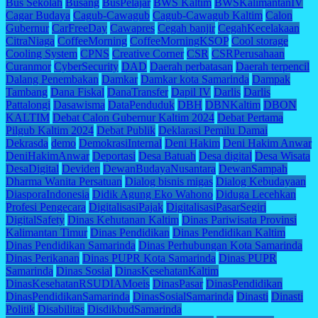
Bus Sekolah
Busang
BusPelajar
BWS Kaltim
BWSKalimantanIV
Cagar Budaya
Cagub-Cawagub
Cagub-Cawagub Kaltim
Calon
Gubernur
CarFreeDay
Cawapres
Cegah banjir
CegahKecelakaan
CitraNiaga
CoffeeMorning
CoffeeMorningKSOP
Cool storage
Cooling System
CPNS
Creative Corner
CSR
CSRPerusahaan
Curanmor
CyberSecurity
DAD
Daerah perbatasan
Daerah terpencil
Dalang Penembakan
Damkar
Damkar kota Samarinda
Dampak
Tambang
Dana Fiskal
DanaTransfer
Dapil IV
Darlis
Darlis
Pattalongi
Dasawisma
DataPenduduk
DBH
DBNKaltim
DBON
KALTIM
Debat Calon Gubernur Kaltim 2024
Debat Pertama
Pilgub Kaltim 2024
Debat Publik
Deklarasi Pemilu Damai
Dekrasda
demo
DemokrasiInternal
Deni Hakim
Deni Hakim Anwar
DeniHakimAnwar
Deportasi
Desa Batuah
Desa digital
Desa Wisata
DesaDigital
Deviden
DewanBudayaNusantara
DewanSampah
Dharma Wanita Persatuan
Dialog bisnis migas
Dialog Kebudayaan
DiasporaIndonesia
Didik Agung Eko Wahono
Diduga Lecehkan
Profesi Pengecara
DigitalisasiPajak
DigitalisasiPasarSegiri
DigitalSafety
Dinas Kehutanan Kaltim
Dinas Pariwisata Provinsi
Kalimantan Timur
Dinas Pendidikan
Dinas Pendidikan Kaltim
Dinas Pendidikan Samarinda
Dinas Perhubungan Kota Samarinda
Dinas Perikanan
Dinas PUPR Kota Samarinda
Dinas PUPR
Samarinda
Dinas Sosial
DinasKesehatanKaltim
DinasKesehatanRSUDIAMoeis
DinasPasar
DinasPendidikan
DinasPendidikanSamarinda
DinasSosialSamarinda
Dinasti
Dinasti
Politik
Disabilitas
DisdikbudSamarinda