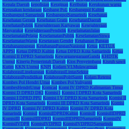
Kepala Daerah
kepolisian
Kerajinan
Keributan
Kerukunan warga
Kerusakan kendaraan
Kesbang PoL
Kesbangpol Kaltim
Kesbangpol Samarinda
KesbangpolSamarinda
Kesehatan
Kesehatan Geratis
Kesehatan Gratis
KesehatanDaerah
KesehatanPublik
Kesejahteraan Karyawan
Kesejahteraan
Masyarakat
KesejahteraanPendidik
KeselamatanJalan
KeselamatanPelajar
KeselamatanPublik
KeselamatanSiswa
KeselamatanWarga
Kesetaraan Gender
Ketahanan Pangan
Ketahananpangan
KetahananPanganNasional
Ketua
KETUA
APPSI
Ketua DPRD Kaltim
Ketua DPRD Kota Samarinda
Ketua
Komisi II DPRD Samarinda
KewarganegaraanGanda
KHDTK
Unmul
Kinerja Pemerintah Daerah
Kios Penyeimbang
Kisruh sawit
Kutim
KKN Unmul
KNPI
Kodam VI.Mulawarman
KolaborasiLingkungan
KolaborasiLintasSektor
KolaborasiPendidikan
KolaborasiPolriSantri
Kolam Retensi
Kombes Pol Hendri Umar
Kombes Pol Yuliyanto
KombesHendriUmar
Komcad
Komi IV DPRD Kalimantan Timur
Komisi D DPRD DKI
Komisi I
Komisi I DPRD Kota Samarinda
Komisi I DPRD PPU
Komisi I V DPRD Kota Samarinda
Komisi II
DPRD Kota Samarinda
Komisi III DPRD Kota Samarinda
Komisi
IV DPRD
Komisi IV DPRD Kaltim
Komisi IV DPRD Kota
Samarinda
KomisiI
KomisiIDPRDKaltim
KomisiII
KomisiIIDPRD
KomisiIII
KomisiIIIDPRD
KomisiIIIDPRDSamarinda
KomisiIV
KomisiIVDPR
KomisiIVDPRD
KomisiIVDPRDSamarinda
Kompercab
Komperda
Kompetensi
KompolZarmaPutra
Komunitas