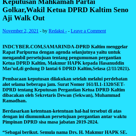
Keputusan Mahkamah Partai
Golkar,Wakil Ketua DPRD Kaltim Seno
Aji Walk Out
November 2, 2021
-
by
Redaksi -
-
Leave a Comment
INDCYBER.COM,SAMARINDA-DPRD Kaltim menggelar
Rapat Paripurna dengan agenda selanjutnya yaitu untuk
mengambil persetujuan tentang pengumuman pergantian
Ketua DPRD Kaltim, Makmur HAPK kepada Hasanuddin
Mas’ud,di gedung D lantai 6 DPRD Kaltim,Selasa (2/11/2021).
Pembacaan keputusan dilakukan setelah melalui perdebatan
alot selama beberapa jam. Surat Nomor 161/II.1-1320/SET-
DPRD tentang Keputusan Pergantian Ketua DPRD Kaltim
dibacakan oleh Sekretaris Dewan (Sekwan), Muhammad
Ramadhan.
Berdasarkan ketentuan-ketentuan hal-hal tersebut di atas
dengan ini diumumkan persetujuan pergantian antar waktu
Pimpinan DPRD sisa masa jabatan 2019-2024.
“Sebagai berikut. Semula nama Drs. H. Makmur HAPK SE.