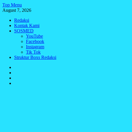
Skip
Top Menu
to
August 7, 2026
content
Redaksi
Kontak Kami
SOSMED
YouTube
Facebook
Instagram
Tik Tok
Struktur Boxs Redaksi
Redaksi
Kontak
Kami
SOSMED
Struktur
Boxs
Redaksi