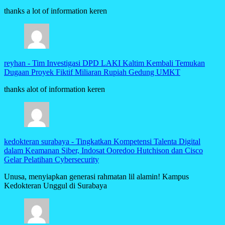
thanks a lot of information keren
reyhan
-
Tim Investigasi DPD LAKI Kaltim Kembali Temukan
Dugaan Proyek Fiktif Miliaran Rupiah Gedung UMKT
thanks alot of information keren
kedokteran surabaya
-
Tingkatkan Kompetensi Talenta Digital
dalam Keamanan Siber, Indosat Ooredoo Hutchison dan Cisco
Gelar Pelatihan Cybersecurity
Unusa, menyiapkan generasi rahmatan lil alamin! Kampus
Kedokteran Unggul di Surabaya