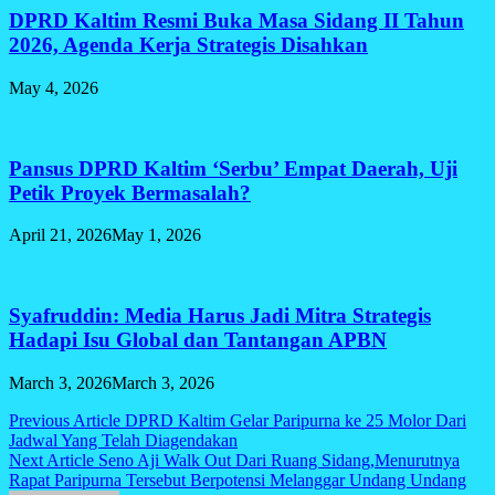
DPRD Kaltim Resmi Buka Masa Sidang II Tahun
2026, Agenda Kerja Strategis Disahkan
May 4, 2026
Pansus DPRD Kaltim ‘Serbu’ Empat Daerah, Uji
Petik Proyek Bermasalah?
April 21, 2026
May 1, 2026
Syafruddin: Media Harus Jadi Mitra Strategis
Hadapi Isu Global dan Tantangan APBN
March 3, 2026
March 3, 2026
Post
Previous Article
DPRD Kaltim Gelar Paripurna ke 25 Molor Dari
Jadwal Yang Telah Diagendakan
navigation
Next Article
Seno Aji Walk Out Dari Ruang Sidang,Menurutnya
Rapat Paripurna Tersebut Berpotensi Melanggar Undang Undang