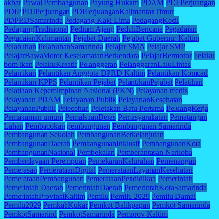
akbar
Pawai Pembangunan
Payung Hukum
PDAM
PDI Perjuangan
PDIP
PDIPerjuangan
PDIPerjuanganKalimantanTimur
PDPRDSamarinda
Pedagang Kaki Lima
PedagangKecil
PedagangTradisional
Pedium Ajang
PeduliBencana
Pegadaian
PegadaianKalimantan
Pejabat Daerah
Pejabat Gubernur Kaltim
Pelabuhan
PelabuhanSamarinda
Pelajar SMA
Pelajar SMP
PelajarBawaMotor KeselamatanBerkendara
PelajarBermotor
Pelaku
bom ikan
PelakuKreatif
Pelanggaran
PelanggaranLaluLintas
Pelantikan
Pelantikan Anggota DPRD Kaltim
Pelantikan Komcad
Pelantikan KPPS
Pelantikan Pejabat
PelantikanPejabat
Pelatihan
Pelatihan Kepemimpinan Nasional (PKN)
Pelayanan medis
Pelayanan PDAM
Pelayanan Publik
PelayananKesehatan
PelayananPublik
Pelecehan
Peletakan Batu Pertama
PeluangKerja
Pemakaman umum
PemalsuanBeras
Pemasyarakatan
Pematangan
Lahan
Pembacokan
pembangunan
Pembangunan Samarinda
Pembangunan Sekolah
PembangunanBerkelanjutan
PembangunanDaerah
PembangunanInklusif
PembangunanKota
PembangunanNasional
Pembekalan
Pemberantasan Narkoba
Pemberdayaan Perempuan
PemekaranKelurahan
Pemenangan
Pemerasan
PemerataanDigital
PemerataanLayananKesehatan
PemerataanPembangunan
PemerataanPendidikan
Pemerintah
Pemerintah Daerah
PemerintahDaerah
PemerintahKotaSamarinda
PemerintahProvinsiKaltim
Pemilu
Pemilu 2029
Pemilu Damai
Pemilu2029
PemkabKukar
Pemkot Balikpapan
Pemkot Samarinda
PemkotSamarind
PemkotSamarinda
Pemprov Kaltim