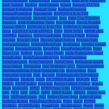
BanjirSamarinda
BanjirSumbar
BanjirSumut
Bank BPR Samarinda
Bank Sampah
BanKeu
BankSampah
Bansos
Bantuan ATENSI
Bantuan Kebakaran
Bantuan Sosial
BantuanKeuangan
BantuanPendidikan
Bapemperda
BAPENDA KALTIM
BapendaSamarinda
Bappeda Kaltim
Baqa
Batas Usia Penerima
Beasiswa
Batik Kalimantan Timur
Bau Sampah
Bawah Kendali
Operasi (BKO)
BAWASLU KALTIM
BAWASLU Samarinda
Bazar
BAZNAS SAMARINDA
BBM
BBM SPBU
BBMKaltim
BBPPKS
Beasiswa
BebasAsapKaltim
Belanja Publik
Belimau
Benanga
Bencana Alam
Bencana tanah longsor
BencanaAlam
BencanaSumatera
BenderaMerahPutih
Bendungan
Bengkel Geratis
Bepelas
BerantasNarkoba
BerasPalsu
BerasPremiumPalsu
Berau
Berau Coal
Berbagi
Berita
Berita Hoaks
Berita Kalimantan Timur
BeritaKaltim
BeritaNasionalIndcyber
BeritaPendidikan
BeritaSamarinda
BeritaTeknologi
BeritaUtama
Berlindung dibalik
kuasa hukum
Bermanfaat
Best Workplace 2025
Bhabinkamtibmas
Bhabinkamtibmas Polsek Samarinda Ulu
Bhayangkara
Biaya
Perpisahan Sekolah
Bibit
Big mall
Bimbingan dan Penyuluhan
Kamtibmas
Birokrasi
Bisnis
BK DPRD Kaltim
BKKBN
BLT
BMKG
BNNP Kaltim
Bom ikan
Borneo Culture Festival
Borneo
Mukti
BorneoFC
BPBD
BPBD Paser Utara
BPBD Samarinda
BPG
BPJS
BPK
BPKD
BPKP
BPKP Kaltim
BRIDA
Bripka Joko
Hadi
BRISuperLeague
BSU
Budaya Kerja Sehat
BudayaKaltim
Budianto Bulang
Buka Puasa Bersama
Bulog
Buloh
BUMD
BUMDes
BUMDKaltim
BundaGilfa
BundaLiterasi
Bupati
Buruh