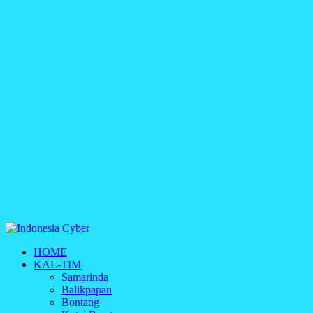
Indonesia Cyber
HOME
Media Cetak, Online & Streaming
KAL-TIM
Samarinda
Balikpapan
Bontang