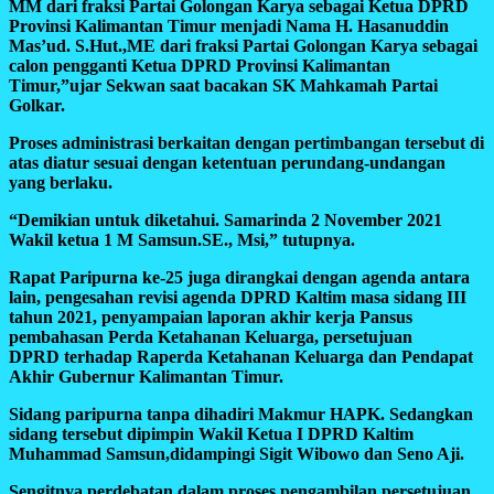
MM dari fraksi Partai Golongan Karya sebagai Ketua DPRD
Provinsi Kalimantan Timur menjadi Nama H. Hasanuddin
Mas’ud. S.Hut.,ME dari fraksi Partai Golongan Karya sebagai
calon pengganti Ketua DPRD Provinsi Kalimantan
Timur,”ujar Sekwan saat bacakan SK Mahkamah Partai
Golkar.
Proses administrasi berkaitan dengan pertimbangan tersebut di
atas diatur sesuai dengan ketentuan perundang-undangan
yang berlaku.
“Demikian untuk diketahui. Samarinda 2 November 2021
Wakil ketua 1 M Samsun.SE., Msi,” tutupnya.
Rapat Paripurna ke-25 juga dirangkai dengan agenda antara
lain, pengesahan revisi agenda DPRD Kaltim masa sidang III
tahun 2021, penyampaian laporan akhir kerja Pansus
pembahasan Perda Ketahanan Keluarga, persetujuan
DPRD terhadap Raperda Ketahanan Keluarga dan Pendapat
Akhir Gubernur Kalimantan Timur.
Sidang paripurna tanpa dihadiri Makmur HAPK. Sedangkan
sidang tersebut dipimpin Wakil Ketua I DPRD Kaltim
Muhammad Samsun,didampingi Sigit Wibowo dan Seno Aji.
Sengitnya perdebatan dalam proses pengambilan persetujuan