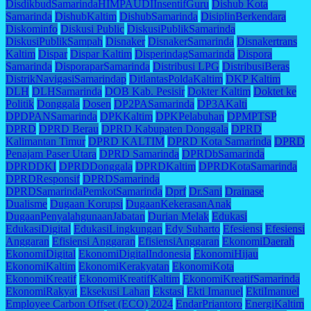
DisdikbudSamarindaHIMPAUDIInsentifGuru
Dishub Kota
Samarinda
DishubKaltim
DishubSamarinda
DisiplinBerkendara
Diskominfo
Diskusi Public
DiskusiPublikSamarinda
DiskusiPublikSampah
Disnaker
DisnakerSamarinda
Disnakertrans
Kaltim
Dispar
Dispar Kaltim
DisperindagSamarinda
Dispora
Samarinda
DisporaparSamarinda
Distribusi LPG
DistribusiBeras
DistrikNavigasiSamarindap
DitlantasPoldaKaltim
DKP Kaltim
DLH
DLHSamarinda
DOB Kab. Pesisir
Dokter Kaltim
Doktet ke
Politik
Donggala
Dosen
DP2PASamarinda
DP3AKalti
DPDPANSamarinda
DPKKaltim
DPKPelabuhan
DPMPTSP
DPRD
DPRD Berau
DPRD Kabupaten Donggala
DPRD
Kalimantan Timur
DPRD KALTIM
DPRD Kota Samarinda
DPRD
Penajam Paser Utara
DPRD Samarinda
DPRDbSamarinda
DPRDDKI
DPRDDonggala
DPRDKaltim
DPRDKotaSamarinda
DPRDResponsif
DPRDSamarinda
DPRDSamarindaPemkotSamarinda
Dprf
Dr.Sani
Drainase
Dualisme
Dugaan Korupsi
DugaanKekerasanAnak
DugaanPenyalahgunaanJabatan
Durian Melak
Edukasi
EdukasiDigital
EdukasiLingkungan
Edy Suharto
Efesiensi
Efesiensi
Anggaran
Efisiensi Anggaran
EfisiensiAnggaran
EkonomiDaerah
EkonomiDigital
EkonomiDigitalIndonesia
EkonomiHijau
EkonomiKaltim
EkonomiKerakyatan
EkonomiKota
EkonomiKreatif
EkonomiKreatifKaltim
EkonomiKreatifSamarinda
EkonomiRakyat
Eksekusi Lahan
Ekstasi
Ekti Imanuel
EktiImanuel
Employee Carbon Offset (ECO) 2024
EndarPriantoro
EnergiKaltim