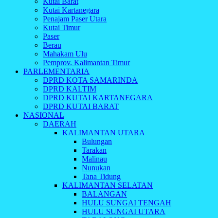
Kutai Barat
Kutai Kartanegara
Penajam Paser Utara
Kutai Timur
Paser
Berau
Mahakam Ulu
Pemprov. Kalimantan Timur
PARLEMENTARIA
DPRD KOTA SAMARINDA
DPRD KALTIM
DPRD KUTAI KARTANEGARA
DPRD KUTAI BARAT
NASIONAL
DAERAH
KALIMANTAN UTARA
Bulungan
Tarakan
Malinau
Nunukan
Tana Tidung
KALIMANTAN SELATAN
BALANGAN
HULU SUNGAI TENGAH
HULU SUNGAI UTARA