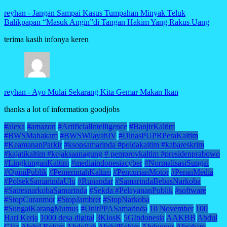
reyhan
-
Jangan Sampai Kasus Tumpahan Minyak Teluk
Balikpapan “Masuk Angin”di Tangan Hakim Yang Rakus Uang
terima kasih infonya keren
reyhan
-
Ayo Mulai Sekarang Kita Gemar Makan Ikan
thanks a lot of information goodjobs
#alexa
#amazon
#ArtificialIntelligence
#BanjirKaltim
#BWSMahakam
#BWSWilayahIV
#DinasPUPRPeraKaltim
#KeamananParkir
#ksopsamarinda #poldakaltim #kabareskrim
#kajatikaltim #kejaksaanagung # pemprovkaltim #presidenprabowo
#LingkunganKaltim
#mediaindonesiacyber
#NormalisasiSungai
#OpiniPublik
#PemerintahKaltim
#PencurianMotor
#PeranMedia
#PolsekSamarindaUlu
#Runandar
#SamarindaBebasNarkoba
#SatresnarkobaSamarinda
#Sekda #PelayananPublik
#software
#StopCuranmor
#StopJambret
#StopNarkoba
#SungaiKarangMumus
#UnitPPASamarinda
10 November
100
Hari Kerja
1000 desa digital
3KiosK
5GIndonesia
AAKBB
Abdul
Giaz
Abdul Rohim
Abdullah
AbdulRohim
Abdunnur
Abraham