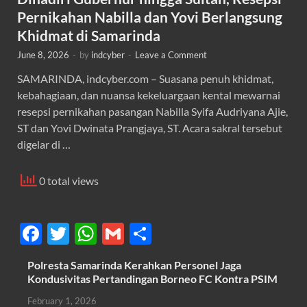
Pernikahan Nabilla dan Yovi Berlangsung
Khidmat di Samarinda
June 8, 2026
-
by
indcyber
-
Leave a Comment
SAMARINDA, indcyber.com – Suasana penuh khidmat,
kebahagiaan, dan nuansa kekeluargaan kental mewarnai
resepsi pernikahan pasangan Nabilla Syifa Audriyana Ajie,
ST dan Yovi Dwinata Prangjaya, ST. Acara sakral tersebut
digelar di …
0 total views
F
T
W
G
S
ac
w
h
m
h
Polresta Samarinda Kerahkan Personel Jaga
e
itt
at
ail
ar
Kondusivitas Pertandingan Borneo FC Kontra PSIM
b
er
s
e
February 1, 2026