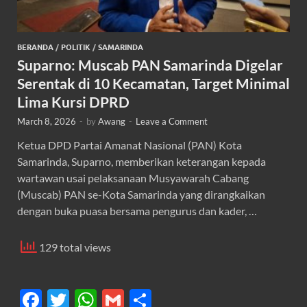
BERANDA
/
POLITIK
/
SAMARINDA
Suparno: Muscab PAN Samarinda Digelar
Serentak di 10 Kecamatan, Target Minimal
Lima Kursi DPRD
March 8, 2026
-
by
Awang
-
Leave a Comment
Ketua DPD Partai Amanat Nasional (PAN) Kota
Samarinda, Suparno, memberikan keterangan kepada
wartawan usai pelaksanaan Musyawarah Cabang
(Muscab) PAN se-Kota Samarinda yang dirangkaikan
dengan buka puasa bersama pengurus dan kader, …
129 total views
F
T
W
G
S