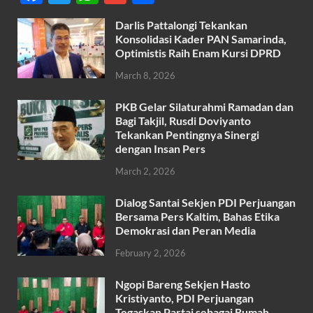
ac
w
h
m
h
Darlis Pattalongi Tekankan
e
itt
at
ail
ar
Konsolidasi Kader PAN Samarinda,
b
er
s
Optimistis Raih Enam Kursi DPRD
e
o
A
March 8, 2026
o
p
PKB Gelar Silaturahmi Ramadan dan
k
p
Bagi Takjil, Rusdi Doviyanto
Tekankan Pentingnya Sinergi
dengan Insan Pers
March 2, 2026
Dialog Santai Sekjen PDI Perjuangan
Bersama Pers Kaltim, Bahas Etika
Demokrasi dan Peran Media
February 2, 2026
Ngopi Bareng Sekjen Hasto
Kristiyanto, PDI Perjuangan
Tegaskan Partai sebagai Rumah