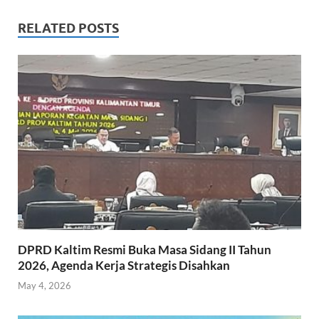
e
itt
at
ail
ar
b
er
s
e
RELATED POSTS
o
A
o
p
k
p
DPRD Kaltim Resmi Buka Masa Sidang II Tahun
2026, Agenda Kerja Strategis Disahkan
May 4, 2026