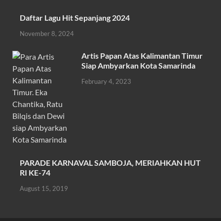
o
A
Daftar Lagu Hit Sepanjang 2024
o
p
November 8, 2024
k
p
Artis Papan Atas Kalimantan Timur
Siap Ambyarkan Kota Samarinda
February 4, 2023
PARADE KARNAVAL SAMBOJA, MERIAHKAN HUT
RI KE-74
August 15, 2019