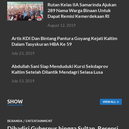
o
A
Rutan Kelas IIA Samarinda Ajukan
o
p
289 Nama Warga Binaan Untuk
k
p
Dapat Remisi Kemerdekaan RI
August 12, 2019
Artis KDI Dan Bintang Pantura Goyang Kejati Kaltim
Dalam Tasyskuran HBA Ke 59
July 23, 2019
Abdullah Sani Siap Menduduki Kursi Sekdaprov
Kaltim Setelah Dilantik Mendagri Selasa Lusa
July 13, 2019
SHOW
VIEW ALL
BERANDA
/
ENTERTAINMENT
Dihadiri Gubernur hingga Sultan, Resepsi