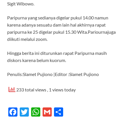
Sigit Wibowo.
Paripurna yang sedianya digelar pukul 14.00 namun
karena adanya sesuatu dam lain hal akhirnya rapat
paripurna ke 25 digelar pukul 15.30 Wita.Pariournajuga
diikuti melalui zoom.
Hingga berita ini diturunkan rapat Paripurna masih
diskors karena belum kuorum.
Penulis:Slamet Pujiono |Editor :Slamet Pujiono
233 total views
, 1 views today
F
T
W
G
S
ac
w
h
m
h