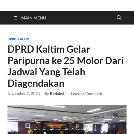
Indonesia Cyber
Media Cetak, Online & Streaming
MAIN MENU
DPRD KALTIM
DPRD Kaltim Gelar
Paripurna ke 25 Molor Dari
Jadwal Yang Telah
Diagendakan
November 2, 2021
-
by
Redaksi -
-
Leave a Comment