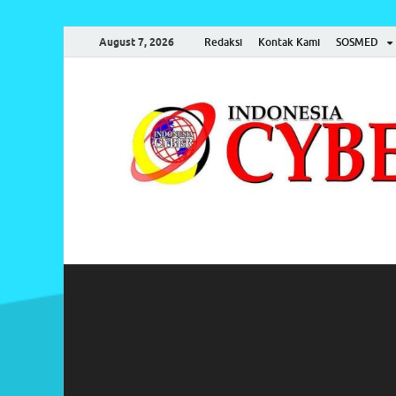
August 7, 2026
Redaksi
Kontak Kami
SOSMED
Indonesia Cyber
Media Cetak, Online & Streaming