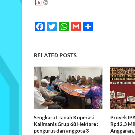
F
T
W
G
S
ac
w
h
m
h
e
itt
at
ail
ar
b
er
s
e
RELATED POSTS
o
A
o
p
k
p
Sengkarut Tanah Koperasi
Proyek IP
Kalimanis Grup 68 Hektare :
Rp12,3 Mil
pengurus dan anggota 3
Anggaran, 