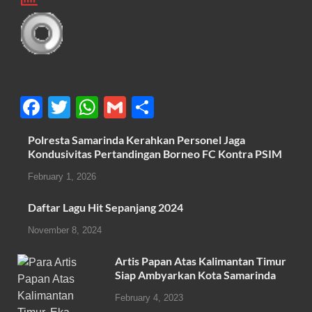
F
T
W
G
S
a
wi
h
m
h
Polresta Samarinda Kerahkan Personel Jaga
c
tt
at
ail
ar
Kondusivitas Pertandingan Borneo FC Kontra PSIM
e
er
s
e
February 1, 2026
b
A
Daftar Lagu Hit Sepanjang 2024
o
p
November 8, 2024
o
p
k
Artis Papan Atas Kalimantan Timur
Siap Ambyarkan Kota Samarinda
February 4, 2023