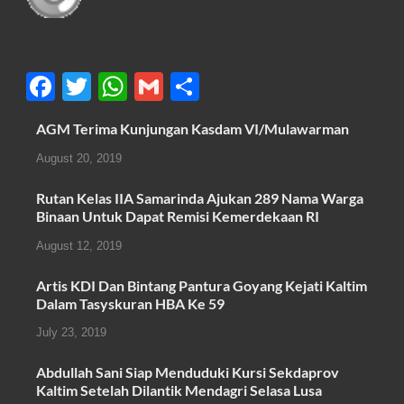
F
T
W
G
S
a
wi
h
m
h
AGM Terima Kunjungan Kasdam VI/Mulawarman
c
tt
at
ail
ar
August 20, 2019
e
er
s
e
b
A
Rutan Kelas IIA Samarinda Ajukan 289 Nama Warga
Binaan Untuk Dapat Remisi Kemerdekaan RI
o
p
August 12, 2019
o
p
k
Artis KDI Dan Bintang Pantura Goyang Kejati Kaltim
Dalam Tasyskuran HBA Ke 59
July 23, 2019
Abdullah Sani Siap Menduduki Kursi Sekdaprov
Kaltim Setelah Dilantik Mendagri Selasa Lusa