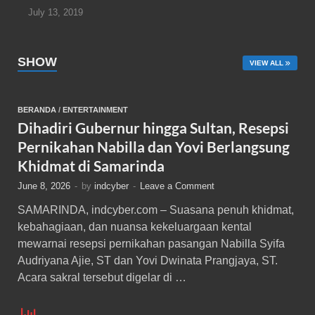
July 13, 2019
SHOW
VIEW ALL
BERANDA
/
ENTERTAINMENT
Dihadiri Gubernur hingga Sultan, Resepsi
Pernikahan Nabilla dan Yovi Berlangsung
Khidmat di Samarinda
June 8, 2026
-
by
indcyber
-
Leave a Comment
SAMARINDA, indcyber.com – Suasana penuh khidmat,
kebahagiaan, dan nuansa kekeluargaan kental
mewarnai resepsi pernikahan pasangan Nabilla Syifa
Audriyana Ajie, ST dan Yovi Dwinata Prangjaya, ST.
Acara sakral tersebut digelar di …