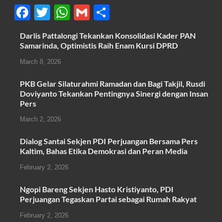
F
T
W
G
S
a
wi
h
m
h
Darlis Pattalongi Tekankan Konsolidasi Kader PAN
c
tt
at
ail
ar
Samarinda, Optimistis Raih Enam Kursi DPRD
e
er
s
e
March 8, 2026
b
A
PKB Gelar Silaturahmi Ramadan dan Bagi Takjil, Rusdi
o
p
Doviyanto Tekankan Pentingnya Sinergi dengan Insan
Pers
o
p
k
March 2, 2026
Dialog Santai Sekjen PDI Perjuangan Bersama Pers
Kaltim, Bahas Etika Demokrasi dan Peran Media
February 2, 2026
Ngopi Bareng Sekjen Hasto Kristiyanto, PDI
Perjuangan Tegaskan Partai sebagai Rumah Rakyat
February 2, 2026