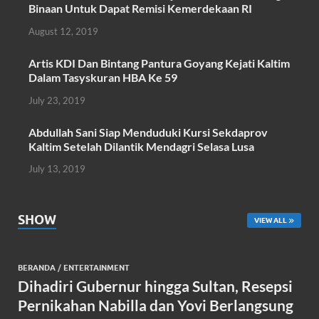
Binaan Untuk Dapat Remisi Kemerdekaan RI
o
p
August 12, 2019
k
p
Artis KDI Dan Bintang Pantura Goyang Kejati Kaltim
Dalam Tasyskuran HBA Ke 59
July 23, 2019
Abdullah Sani Siap Menduduki Kursi Sekdaprov
Kaltim Setelah Dilantik Mendagri Selasa Lusa
July 13, 2019
SHOW
VIEW ALL
BERANDA
/
ENTERTAINMENT
Dihadiri Gubernur hingga Sultan, Resepsi
Pernikahan Nabilla dan Yovi Berlangsung