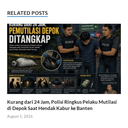
e
itt
at
ail
ar
b
er
s
e
RELATED POSTS
o
A
o
p
k
p
Kurang dari 24 Jam, Polisi Ringkus Pelaku Mutilasi
di Depok Saat Hendak Kabur ke Banten
August 5, 2026