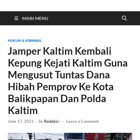
Indonesia Cyber
Media Cetak, Online & Streaming
MAIN MENU
HUKUM & KRIMINAL
Jamper Kaltim Kembali
Kepung Kejati Kaltim Guna
Mengusut Tuntas Dana
Hibah Pemprov Ke Kota
Balikpapan Dan Polda
Kaltim
June 17, 2021
-
by
Redaksi -
-
Leave a Comment