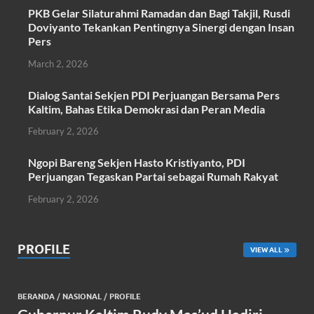
o
p
PKB Gelar Silaturahmi Ramadan dan Bagi Takjil, Rusdi
k
p
Doviyanto Tekankan Pentingnya Sinergi dengan Insan
Pers
March 2, 2026
Dialog Santai Sekjen PDI Perjuangan Bersama Pers
Kaltim, Bahas Etika Demokrasi dan Peran Media
February 2, 2026
Ngopi Bareng Sekjen Hasto Kristiyanto, PDI
Perjuangan Tegaskan Partai sebagai Rumah Rakyat
February 2, 2026
PROFILE
VIEW ALL
BERANDA
/
NASIONAL
/
PROFILE