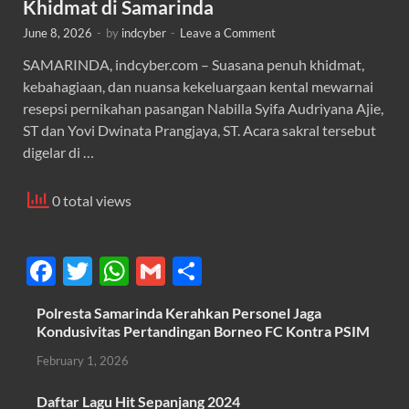
Khidmat di Samarinda
June 8, 2026
-
by
indcyber
-
Leave a Comment
SAMARINDA, indcyber.com – Suasana penuh khidmat,
kebahagiaan, dan nuansa kekeluargaan kental mewarnai
resepsi pernikahan pasangan Nabilla Syifa Audriyana Ajie,
ST dan Yovi Dwinata Prangjaya, ST. Acara sakral tersebut
digelar di …
0 total views
F
T
W
G
S
ac
w
h
m
h
Polresta Samarinda Kerahkan Personel Jaga
e
itt
at
ail
ar
Kondusivitas Pertandingan Borneo FC Kontra PSIM
b
er
s
e
February 1, 2026
o
A
Daftar Lagu Hit Sepanjang 2024