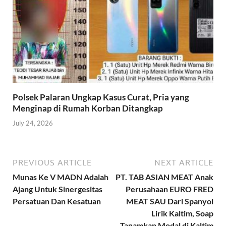
Polsek Palaran Ungkap Kasus Curat, Pria yang
Menginap di Rumah Korban Ditangkap
July 24, 2026
PREVIOUS ARTICLE
NEXT ARTICLE
Munas Ke V MADN Adalah
PT. TAB ASIAN MEAT Anak
Ajang Untuk Sinergesitas
Perusahaan EURO FRED
Persatuan Dan Kesatuan
MEAT SAU Dari Spanyol
Lirik Kaltim, Soap
Tanamkan Modal di Kaltim