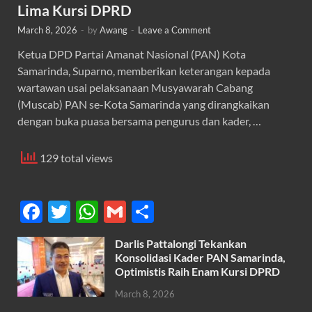
Lima Kursi DPRD
March 8, 2026
-
by
Awang
-
Leave a Comment
Ketua DPD Partai Amanat Nasional (PAN) Kota
Samarinda, Suparno, memberikan keterangan kepada
wartawan usai pelaksanaan Musyawarah Cabang
(Muscab) PAN se-Kota Samarinda yang dirangkaikan
dengan buka puasa bersama pengurus dan kader, …
129 total views
F
T
W
G
S
ac
w
h
m
h
Darlis Pattalongi Tekankan
e
itt
at
ail
ar
Konsolidasi Kader PAN Samarinda,
b
er
s
Optimistis Raih Enam Kursi DPRD
e
o
A
March 8, 2026