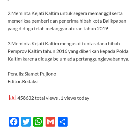
2.Meminta Kejati Kaltim untuk segera memanggil serta
memeriksa pemberi dan penerima hibah kota Balikpapan
yang diduga telah melanggar aturan tahun 2019.
3.Meminta Kejati Kaltim mengusut tuntas dana hibah
Pemprov Kaltim tahun 2016 yang diberikan kepada Polda
Kaltim karena diduga belum ada pertanggungjawabannya.
Penulis:Slamet Pujiono
Editor:Redaksi
458632 total views
, 1 views today
F
T
W
G
S
ac
w
h
m
h