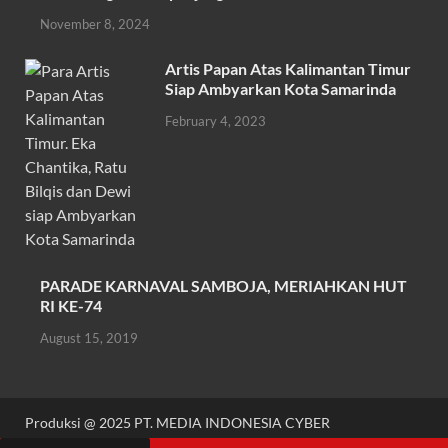
o
p
November 8, 2024
k
p
Artis Papan Atas Kalimantan Timur
Siap Ambyarkan Kota Samarinda
February 4, 2023
PARADE KARNAVAL SAMBOJA, MERIAHKAN HUT
RI KE-74
August 15, 2019
Produksi @ 2025 PT. MEDIA INDONESIA CYBER