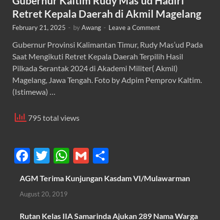
Gubernur Kaltim Rudy Mas’ud Hadiri
Retret Kepala Daerah di Akmil Magelang
February 21, 2025
-
by
Awang
-
Leave a Comment
Gubernur Provinsi Kalimantan Timur, Rudy Mas’ud Pada
Saat Mengikuti Retret Kepala Daerah Terpilih Hasil
Pilkada Serantak 2024 di Akademi Militer( Akmil)
Magelang, Jawa Tengah. Foto by Adpim Pemprov Kaltim.
(Istimewa) …
795 total views
F
T
W
G
S
ac
w
h
m
h
AGM Terima Kunjungan Kasdam VI/Mulawarman
e
itt
at
ail
ar
August 20, 2019
b
er
s
e
o
A
Rutan Kelas IIA Samarinda Ajukan 289 Nama Warga