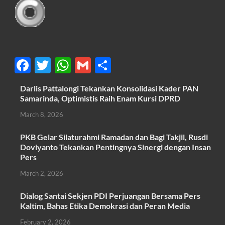
F
T
W
G
S
ac
w
h
m
h
Darlis Pattalongi Tekankan Konsolidasi Kader PAN
e
itt
at
ail
ar
Samarinda, Optimistis Raih Enam Kursi DPRD
b
er
s
e
March 8, 2026
o
A
PKB Gelar Silaturahmi Ramadan dan Bagi Takjil, Rusdi
o
p
Doviyanto Tekankan Pentingnya Sinergi dengan Insan
k
p
Pers
March 2, 2026
Dialog Santai Sekjen PDI Perjuangan Bersama Pers
Kaltim, Bahas Etika Demokrasi dan Peran Media
February 2, 2026