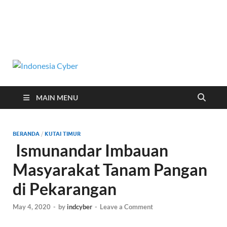
Indonesia
Media Cetak, Online & Streaming
Cyber
MAIN MENU
BERANDA
/
KUTAI TIMUR
Ismunandar Imbauan
Masyarakat Tanam Pangan
di Pekarangan
May 4, 2020
-
by
indcyber
-
Leave a Comment