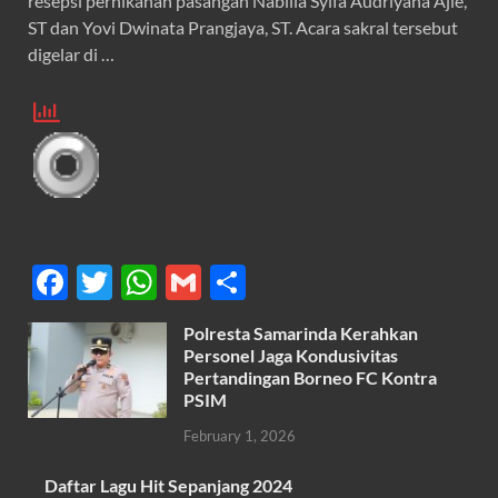
resepsi pernikahan pasangan Nabilla Syifa Audriyana Ajie,
ST dan Yovi Dwinata Prangjaya, ST. Acara sakral tersebut
digelar di …
F
T
W
G
S
ac
w
h
m
h
Polresta Samarinda Kerahkan
e
itt
at
ail
ar
Personel Jaga Kondusivitas
b
er
s
Pertandingan Borneo FC Kontra
e
PSIM
o
A
February 1, 2026
o
p
k
p
Daftar Lagu Hit Sepanjang 2024