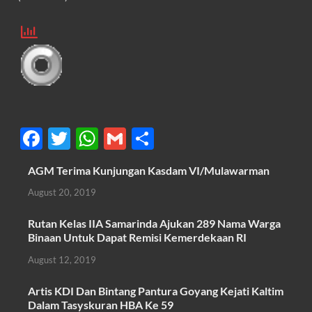
F
T
W
G
S
ac
w
h
m
h
AGM Terima Kunjungan Kasdam VI/Mulawarman
e
itt
at
ail
ar
August 20, 2019
b
er
s
e
o
A
Rutan Kelas IIA Samarinda Ajukan 289 Nama Warga
Binaan Untuk Dapat Remisi Kemerdekaan RI
o
p
August 12, 2019
k
p
Artis KDI Dan Bintang Pantura Goyang Kejati Kaltim
Dalam Tasyskuran HBA Ke 59