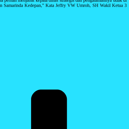
a pernah menjabat kepala dinas strategis dan pengalamannya tidak di
impin Samarinda Kedepan,” Kata Jeffry VW Umroh, SH Wakil Ketua 3