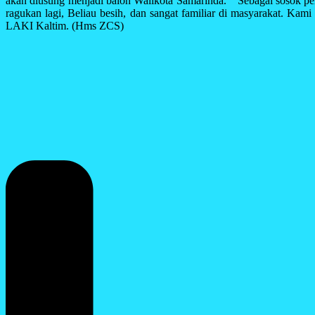
akan diusung menjadi balon Walikota Samarinda. ” Sebagai sosok pem
ragukan lagi, Beliau besih, dan sangat familiar di masyarakat. 
LAKI Kaltim. (Hms ZCS)