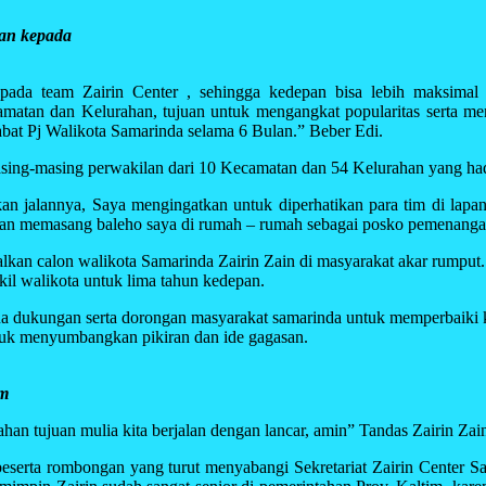
gan kepada
ada team Zairin Center , sehingga kedepan bisa lebih maksimal 
amatan dan Kelurahan, tujuan untuk mengangkat popularitas serta me
abat Pj Walikota Samarinda selama 6 Bulan.” Beber Edi.
asing-masing perwakilan dari 10 Kecamatan dan 54 Kelurahan yang had
arkan jalannya, Saya mengingatkan untuk diperhatikan para tim di la
ngan memasang baleho saya di rumah – rumah sebagai posko pemenangan
calon walikota Samarinda Zairin Zain di masyarakat akar rumput. Per
l walikota untuk lima tahun kedepan.
 dukungan serta dorongan masyarakat samarinda untuk memperbaiki ko
uk menyumbangkan pikiran dan ide gagasan.
im
n tujuan mulia kita berjalan dengan lancar, amin” Tandas Zairin Zai
eserta rombongan yang turut menyabangi Sekretariat Zairin Center Sa