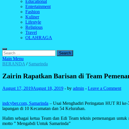
Educational
Entertainment
Fashion
Kuliner
Lifestyle
Religious
Travel
OLAHRAGA
Search
for:
Main Menu
BERANDA
/
Samarinda
Zairin Rapatkan Barisan di Team Pemena
August 17, 2019
August 18, 2019
-
by
admin
-
Leave a Comment
indcyber.com, Samarinda
– Usai Menghadiri Peringatan HUT RI ke-7
lapangan di 10 Kecamatan dan 54 Kelurahan.
Halim sebagai ketua Team dan Edi Team teknis pemenangan untuk me
motto ” Mengabdi Untuk Samarinda”