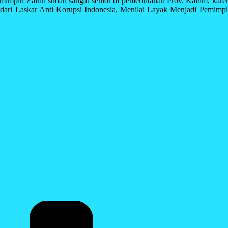
impin Zairin sudah sangat senior di pemerintahan Prov. Kaltim, karen
Kami dari Laskar Anti Korupsi Indonesia, Menilai Layak Menjadi Pem