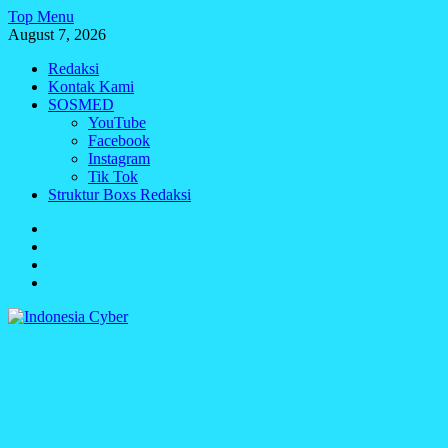
Skip
Top Menu
to
August 7, 2026
content
Redaksi
Kontak Kami
SOSMED
YouTube
Facebook
Instagram
Tik Tok
Struktur Boxs Redaksi
Redaksi
Kontak
Kami
SOSMED
Struktur
Boxs
Redaksi
Indonesia Cyber
Media Cetak, Online & Streaming