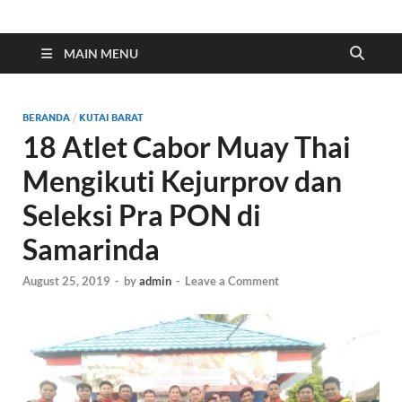
Indonesia Cyber
Media Cetak, Online & Streaming
MAIN MENU
BERANDA
/
KUTAI BARAT
18 Atlet Cabor Muay Thai
Mengikuti Kejurprov dan
Seleksi Pra PON di
Samarinda
August 25, 2019
-
by
admin
-
Leave a Comment