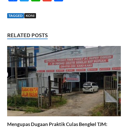
ac
w
h
m
h
e
itt
at
ail
ar
TAGGED
KONI
b
er
s
e
o
A
RELATED POSTS
o
p
k
p
Mengupas Dugaan Praktik Culas Bengkel TJM: