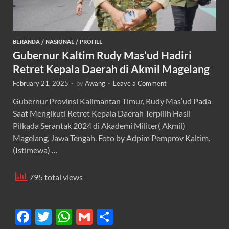
BERANDA
/
NASIONAL
/
PROFILE
Gubernur Kaltim Rudy Mas’ud Hadiri
Retret Kepala Daerah di Akmil Magelang
February 21, 2025
-
by
Awang
-
Leave a Comment
Gubernur Provinsi Kalimantan Timur, Rudy Mas’ud Pada
Saat Mengikuti Retret Kepala Daerah Terpilih Hasil
Pilkada Serantak 2024 di Akademi Militer( Akmil)
Magelang, Jawa Tengah. Foto by Adpim Pemprov Kaltim.
(Istimewa) …
795 total views
F
T
W
G
S