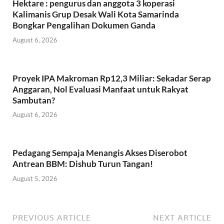
k
p
Hektare : pengurus dan anggota 3 koperasi
Kalimanis Grup Desak Wali Kota Samarinda
Bongkar Pengalihan Dokumen Ganda
August 6, 2026
Proyek IPA Makroman Rp12,3 Miliar: Sekadar Serap
Anggaran, Nol Evaluasi Manfaat untuk Rakyat
Sambutan?
August 6, 2026
Pedagang Sempaja Menangis Akses Diserobot
Antrean BBM: Dishub Turun Tangan!
August 5, 2026
PREVIOUS ARTICLE
NEXT ARTICLE