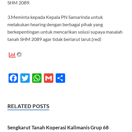
SHM 2089.
3.Meminta kepada Kepala PN Samarinda untuk
melakukan hearing dengan berbagai pihak yang
berkepentingan untuk mencarikan solusi supaya masalah
tanah SHM 2089 agar tidak berlarut larut.(red)
F
T
W
G
S
ac
w
h
m
h
e
itt
at
ail
ar
b
er
s
e
RELATED POSTS
o
A
o
p
Sengkarut Tanah Koperasi Kalimanis Grup 68