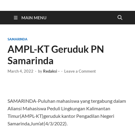
Indonesia Cyber
Media Cetak, Online & Streaming
MAIN MENU
SAMARINDA
AMPL-KT Geruduk PN
Samarinda
March 4, 2022
-
by
Redaksi -
-
Leave a Comment
SAMARINDA-Puluhan mahasiswa yang tergabung dalam
Aliansi Mahasiswa Peduli Lingkungan Kalimantan
Timur(AMPL-KT)geruduk kantor Pengadilan Negeri
Samarinda,Jum’at(4/3/2022).