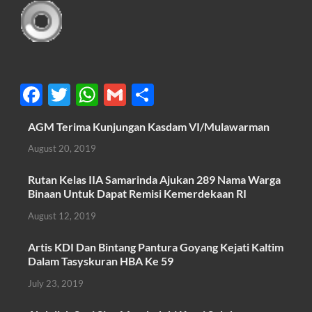
F
T
W
G
S
ac
w
h
m
h
AGM Terima Kunjungan Kasdam VI/Mulawarman
e
itt
at
ail
ar
August 20, 2019
b
er
s
e
o
A
Rutan Kelas IIA Samarinda Ajukan 289 Nama Warga
Binaan Untuk Dapat Remisi Kemerdekaan RI
o
p
August 12, 2019
k
p
Artis KDI Dan Bintang Pantura Goyang Kejati Kaltim
Dalam Tasyskuran HBA Ke 59
July 23, 2019