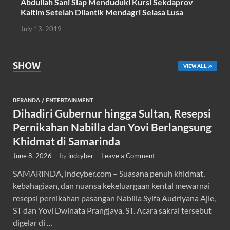
Abdullah Sani Siap Menduduki Kursi Sekdaprov
Kaltim Setelah Dilantik Mendagri Selasa Lusa
July 13, 2019
SHOW
VIEW ALL
BERANDA
/
ENTERTAINMENT
Dihadiri Gubernur hingga Sultan, Resepsi
Pernikahan Nabilla dan Yovi Berlangsung
Khidmat di Samarinda
June 8, 2026
-
by
indcyber
-
Leave a Comment
SAMARINDA, indcyber.com – Suasana penuh khidmat,
kebahagiaan, dan nuansa kekeluargaan kental mewarnai
resepsi pernikahan pasangan Nabilla Syifa Audriyana Ajie,
ST dan Yovi Dwinata Prangjaya, ST. Acara sakral tersebut
digelar di …