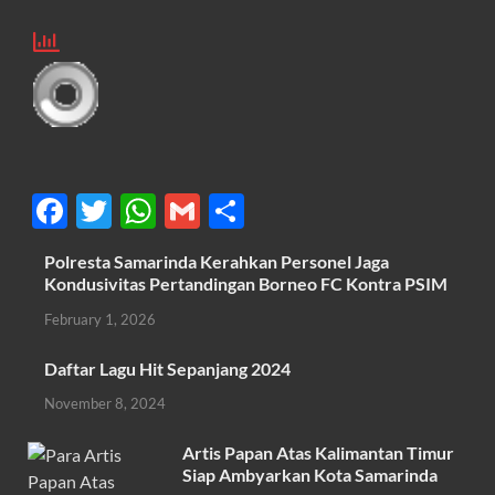
F
T
W
G
S
ac
w
h
m
h
Polresta Samarinda Kerahkan Personel Jaga
e
itt
at
ail
ar
Kondusivitas Pertandingan Borneo FC Kontra PSIM
b
er
s
e
February 1, 2026
o
A
Daftar Lagu Hit Sepanjang 2024
o
p
November 8, 2024
k
p
Artis Papan Atas Kalimantan Timur
Siap Ambyarkan Kota Samarinda