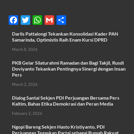
F
T
W
G
S
ac
w
h
m
h
Darlis Pattalongi Tekankan Konsolidasi Kader PAN
e
itt
at
ail
ar
Samarinda, Optimistis Raih Enam Kursi DPRD
b
er
s
e
March 8, 2026
o
A
PKB Gelar Silaturahmi Ramadan dan Bagi Takjil, Rusdi
o
p
Doviyanto Tekankan Pentingnya Sinergi dengan Insan
k
p
Pers
March 2, 2026
Dialog Santai Sekjen PDI Perjuangan Bersama Pers
Kaltim, Bahas Etika Demokrasi dan Peran Media
February 2, 2026
Ngopi Bareng Sekjen Hasto Kristiyanto, PDI
Perjuangan Tegaskan Partai sebagai Rumah Rakyat