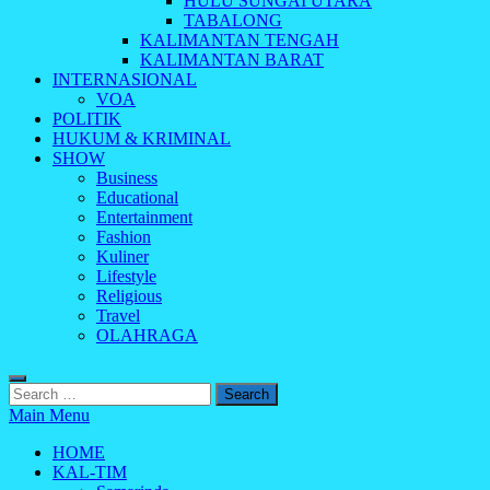
HULU SUNGAI UTARA
TABALONG
KALIMANTAN TENGAH
KALIMANTAN BARAT
INTERNASIONAL
VOA
POLITIK
HUKUM & KRIMINAL
SHOW
Business
Educational
Entertainment
Fashion
Kuliner
Lifestyle
Religious
Travel
OLAHRAGA
Search
for:
Main Menu
HOME
KAL-TIM