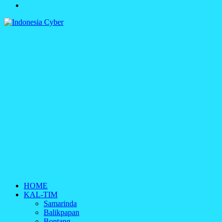
Struktur
Boxs
Redaksi
Indonesia Cyber
Media Cetak, Online & Streaming
HOME
KAL-TIM
Samarinda
Balikpapan
Bontang