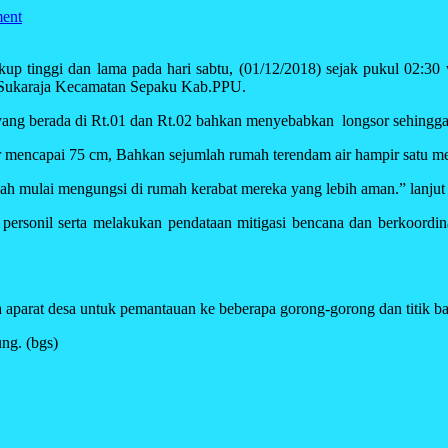
ent
ggi dan lama pada hari sabtu, (01/12/2018) sejak pukul 02:30 wi
 Sukaraja Kecamatan Sepaku Kab.PPU.
 yang berada di Rt.01 dan Rt.02 bahkan menyebabkan longsor sehingg
ir mencapai 75 cm, Bahkan sejumlah rumah terendam air hampir satu me
mulai mengungsi di rumah kerabat mereka yang lebih aman.” lanjut
rsonil serta melakukan pendataan mitigasi bencana dan berkoordi
aparat desa untuk pemantauan ke beberapa gorong-gorong dan titik ba
ung. (bgs)