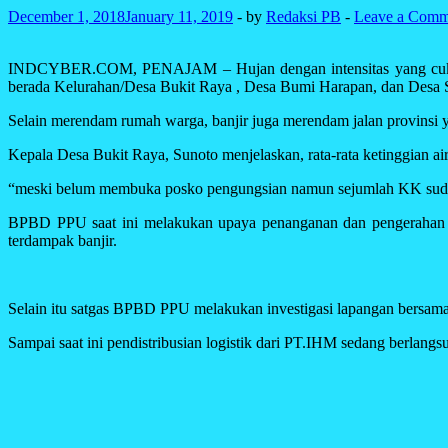
December 1, 2018
January 11, 2019
-
by
Redaksi PB
-
Leave a Comm
INDCYBER.COM, PENAJAM – Hujan dengan intensitas yang cukup tin
berada Kelurahan/Desa Bukit Raya , Desa Bumi Harapan, dan Desa
Selain merendam rumah warga, banjir juga merendam jalan provinsi
Kepala Desa Bukit Raya, Sunoto menjelaskan, rata-rata ketinggian a
“meski belum membuka posko pengungsian namun sejumlah KK sudah 
BPBD PPU saat ini melakukan upaya penanganan dan pengerahan pe
terdampak banjir.
Selain itu satgas BPBD PPU melakukan investigasi lapangan bersama 
Sampai saat ini pendistribusian logistik dari PT.IHM sedang berlangs