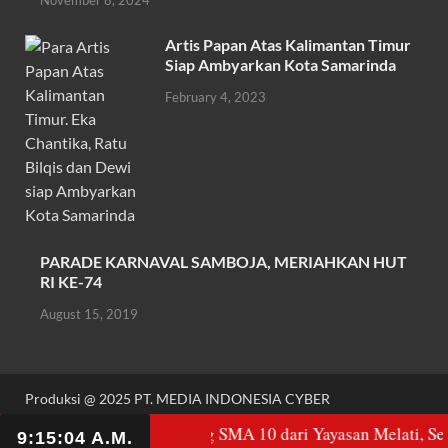
November 8, 2024
k
p
Artis Papan Atas Kalimantan Timur
Siap Ambyarkan Kota Samarinda
February 4, 2023
PARADE KARNAVAL SAMBOJA, MERIAHKAN HUT
RI KE-74
August 15, 2019
Produksi @ 2025 PT. MEDIA INDONESIA CYBER
Powered by
WordPress
and
HitMag
.
egera Alihkan Gedung SMA 10 dari Yayasan Melati, Seno Aji: