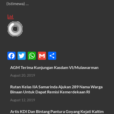
(Istimewa) …
F
T
W
G
S
ac
w
h
m
h
AGM Terima Kunjungan Kasdam VI/Mulawarman
e
itt
at
ail
ar
August 20, 2019
b
er
s
e
o
A
Rutan Kelas IIA Samarinda Ajukan 289 Nama Warga
Binaan Untuk Dapat Remisi Kemerdekaan RI
o
p
August 12, 2019
k
p
Artis KDI Dan Bintang Pantura Goyang Kejati Kaltim