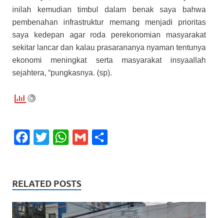
inilah kemudian timbul dalam benak saya bahwa
pembenahan infrastruktur memang menjadi prioritas
saya kedepan agar roda perekonomian masyarakat
sekitar lancar dan kalau prasarananya nyaman tentunya
ekonomi meningkat serta masyarakat insyaallah
sejahtera, “pungkasnya. (sp).
F
T
W
G
S
ac
w
h
m
h
e
itt
at
ail
ar
b
er
s
e
RELATED POSTS
o
A
o
p