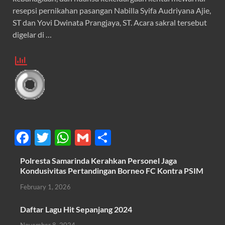
resepsi pernikahan pasangan Nabilla Syifa Audriyana Ajie,
ST dan Yovi Dwinata Prangjaya, ST. Acara sakral tersebut
digelar di …
F
T
W
G
S
ac
w
h
m
h
Polresta Samarinda Kerahkan Personel Jaga
e
itt
at
ail
ar
Kondusivitas Pertandingan Borneo FC Kontra PSIM
b
er
s
e
February 1, 2026
o
A
Daftar Lagu Hit Sepanjang 2024
o
p