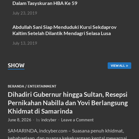
Dalam Tasyskuran HBA Ke 59
July 23, 2019
Abdullah Sani Siap Menduduki Kursi Sekdaprov
Kaltim Setelah Dilantik Mendagri Selasa Lusa
July 13, 2019
SHOW
VIEW ALL
BERANDA
/
ENTERTAINMENT
Dihadiri Gubernur hingga Sultan, Resepsi
Pernikahan Nabilla dan Yovi Berlangsung
Khidmat di Samarinda
June 8, 2026
-
by
indcyber
-
Leave a Comment
SAMARINDA, indcyber.com – Suasana penuh khidmat,
kebahagiaan, dan nuansa kekeluargaan kental mewarnai