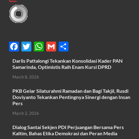
F
T
W
G
S
ac
w
h
m
h
Darlis Pattalongi Tekankan Konsolidasi Kader PAN
e
itt
at
ail
ar
Samarinda, Optimistis Raih Enam Kursi DPRD
b
er
s
e
March 8, 2026
o
A
PKB Gelar Silaturahmi Ramadan dan Bagi Takjil, Rusdi
o
p
Doviyanto Tekankan Pentingnya Sinergi dengan Insan
k
p
Pers
March 2, 2026
Dialog Santai Sekjen PDI Perjuangan Bersama Pers
Kaltim, Bahas Etika Demokrasi dan Peran Media