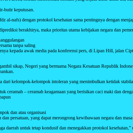
r-butir keputusan.
dz al-nafs) dengan protokol kesehatan sama pentingnya dengan menja
prediksi berakhirya, maka prioritas utama kebijakan negara dan pemeri
enanggulangan
ersama tanpa saling
rnya kepada awak media pada konferensi pers, di Lipan Hill, jalan 
ngambil sikap, Negeri yang bermama Negara Kesatuan Republik Indon
ahankan.
dari kelompok-kelompok intoleran yang menimbulkan ketidak stabilan
tuk ceramah – ceramah keagamaan yang berisikan caci maki dan denga
apapun
pok dan atau organisasi
n dan persatuan, yang dapat merongrong kewibawaan negara dan masa
a daerah untuk tetap kondusif dan menegakkan protokol kesehatan,” 