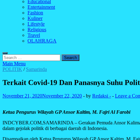
Educational
Entertainment
Fashion
Kuliner
Lifestyle
Religious
Travel
OLAHRAGA
Search
for:
Main Menu
POLITIK
/
Samarinda
Terkait Covid-19 Dan Panasnya Suhu Polit
November 21, 2020
November 22, 2020
-
by
Redaksi -
-
Leave a Co
Ketua Pengurus Wilayah GP Ansor Kaltim, M. Fajri Al Farobi
INDCYBER.COM,SAMARINDA – Gerakan Pemuda Ansor Kalimantan Timur
dalam gejolak politik di berbagai daerah di Indonesia.
Disampaikan oleh Ketua Pengurus Wilayah GP Ansor Kaltim, M. Fajri A