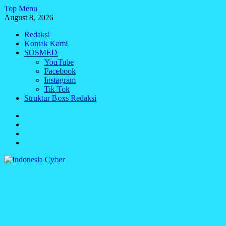
Skip
Top Menu
to
August 8, 2026
content
Redaksi
Kontak Kami
SOSMED
YouTube
Facebook
Instagram
Tik Tok
Struktur Boxs Redaksi
Redaksi
Kontak
Kami
SOSMED
Struktur
Boxs
Redaksi
Indonesia Cyber
Media Cetak, Online & Streaming