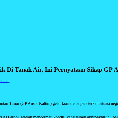
ik Di Tanah Air, Ini Pernyataan Sikap GP 
mment
 (GP Ansor Kaltim) gelar konferensi pers terkait situasi negeri 
l Farobi, setelah mencermati kondisi yang terjadi akhir-akhir ini, ba