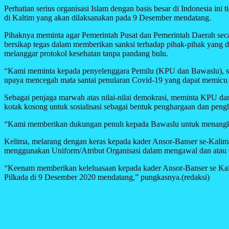
Perhatian serius organisasi Islam dengan basis besar di Indonesia in
di Kaltim yang akan dilaksanakan pada 9 Desember mendatang.
Pihaknya meminta agar Pemerintah Pusat dan Pemerintah Daerah seca
bersikap tegas dalam memberikan sanksi terhadap pihak-pihak yang 
melanggar protokol kesehatan tanpa pandang bulu.
“Kami meminta kepada penyelenggara Pemilu (KPU dan Bawaslu), sej
upaya mencegah mata santai penularan Covid-19 yang dapat memicu k
Sebagai penjaga marwah atas nilai-nilai demokrasi, meminta KPU da
kotak kosong untuk sosialisasi sebagai bentuk penghargaan dan pengh
“Kami memberikan dukungan penuh kepada Bawaslu untuk menangkap,
Kelima, melarang dengan keras kepada kader Ansor-Banser se-Kalim
menggunakan Uniform/Atribut Organisasi dalam mengawal dan atau me
“Keenam memberikan keleluasaan kepada kader Ansor-Banser se Kali
Pilkada di 9 Desember 2020 mendatang,” pungkasnya.(redaksi)