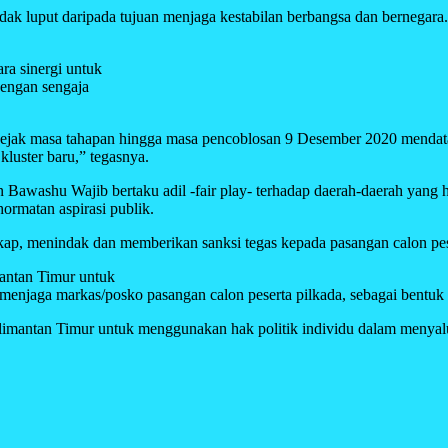
i tidak luput daripada tujuan menjaga kestabilan berbangsa dan berneg
ra sinergi untuk
dengan sengaja
ak masa tahapan hingga masa pencoblosan 9 Desember 2020 mendatang
luster baru,” tegasnya.
n Bawashu Wajib bertaku adil -fair play- terhadap daerah-daerah yan
ormatan aspirasi publik.
 menindak dan memberikan sanksi tegas kepada pasangan calon peser
antan Timur untuk
njaga markas/posko pasangan calon peserta pilkada, sebagai bentuk 
mantan Timur untuk menggunakan hak politik individu dalam menyalur