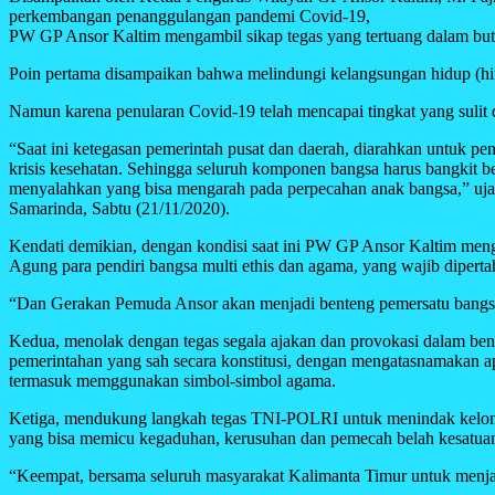
perkembangan penanggulangan pandemi Covid-19,
PW GP Ansor Kaltim mengambil sikap tegas yang tertuang dalam buti
Poin pertama disampaikan bahwa melindungi kelangsungan hidup (hif
Namun karena penularan Covid-19 telah mencapai tingkat yang sulit di
“Saat ini ketegasan pemerintah pusat dan daerah, diarahkan untuk p
krisis kesehatan. Sehingga seluruh komponen bangsa harus bangkit b
menyalahkan yang bisa mengarah pada perpecahan anak bangsa,” uja
Samarinda, Sabtu (21/11/2020).
Kendati demikian, dengan kondisi saat ini PW GP Ansor Kaltim me
Agung para pendiri bangsa multi ethis dan agama, yang wajib dipert
“Dan Gerakan Pemuda Ansor akan menjadi benteng pemersatu bangsa 
Kedua, menolak dengan tegas segala ajakan dan provokasi dalam ben
pemerintahan yang sah secara konstitusi, dengan mengatasnamakan 
termasuk memggunakan simbol-simbol agama.
Ketiga, mendukung langkah tegas TNI-POLRI untuk menindak kelom
yang bisa memicu kegaduhan, kerusuhan dan pemecah belah kesatua
“Keempat, bersama seluruh masyarakat Kalimanta Timur untuk menjag