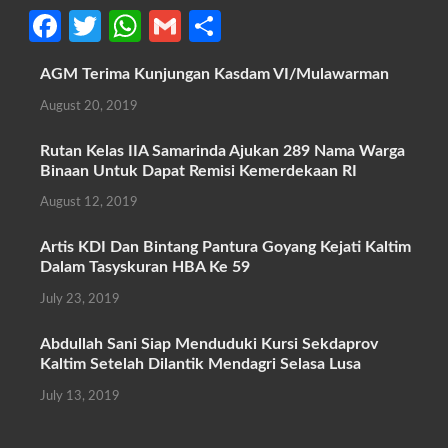
Fa
T
W
G
S
ce
w
h
m
h
AGM Terima Kunjungan Kasdam VI/Mulawarman
b
itt
at
ail
ar
August 20, 2019
o
er
s
e
o
A
Rutan Kelas IIA Samarinda Ajukan 289 Nama Warga
Binaan Untuk Dapat Remisi Kemerdekaan RI
k
p
August 12, 2019
p
Artis KDI Dan Bintang Pantura Goyang Kejati Kaltim
Dalam Tasyskuran HBA Ke 59
July 23, 2019
Abdullah Sani Siap Menduduki Kursi Sekdaprov
Kaltim Setelah Dilantik Mendagri Selasa Lusa
July 13, 2019