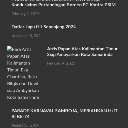
b
itt
at
ail
ar
Kondusivitas Pertandingan Borneo FC Kontra PSIM
o
er
s
e
February 1, 2026
o
A
Daftar Lagu Hit Sepanjang 2024
k
p
November 8, 2024
p
Artis Papan Atas Kalimantan Timur
Siap Ambyarkan Kota Samarinda
February 4, 2023
PARADE KARNAVAL SAMBOJA, MERIAHKAN HUT
RI KE-74
August 15, 2019