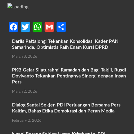
Fa
T
W
G
S
ce
w
h
m
h
Darlis Pattalongi Tekankan Konsolidasi Kader PAN
b
itt
at
ail
ar
Samarinda, Optimistis Raih Enam Kursi DPRD
o
er
s
e
March 8, 2026
o
A
PKB Gelar Silaturahmi Ramadan dan Bagi Takjil, Rusdi
k
p
Doviyanto Tekankan Pentingnya Sinergi dengan Insan
p
Pers
March 2, 2026
Dialog Santai Sekjen PDI Perjuangan Bersama Pers
Kaltim, Bahas Etika Demokrasi dan Peran Media
February 2, 2026