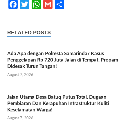
Fa
T
W
G
S
ce
w
h
m
h
b
itt
at
ail
ar
o
er
s
e
RELATED POSTS
o
A
k
p
Ada Apa dengan Polresta Samarinda? Kasus
p
Penggelapan Rp 720 Juta Jalan di Tempat, Propam
Didesak Turun Tangan!
August 7, 2026
Jalan Utama Desa Batuq Putus Total, Dugaan
Pembiaran Dan Kerapuhan Infrastruktur Kuliti
Keselamatan Warga!
August 7, 2026