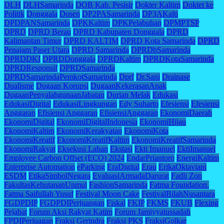
DLH
DLHSamarinda
DOB Kab. Pesisir
Dokter Kaltim
Doktet ke
Politik
Donggala
Dosen
DP2PASamarinda
DP3AKalti
DPDPANSamarinda
DPKKaltim
DPKPelabuhan
DPMPTSP
DPRD
DPRD Berau
DPRD Kabupaten Donggala
DPRD
Kalimantan Timur
DPRD KALTIM
DPRD Kota Samarinda
DPRD
Penajam Paser Utara
DPRD Samarinda
DPRDbSamarinda
DPRDDKI
DPRDDonggala
DPRDKaltim
DPRDKotaSamarinda
DPRDResponsif
DPRDSamarinda
DPRDSamarindaPemkotSamarinda
Dprf
Dr.Sani
Drainase
Dualisme
Dugaan Korupsi
DugaanKekerasanAnak
DugaanPenyalahgunaanJabatan
Durian Melak
Edukasi
EdukasiDigital
EdukasiLingkungan
Edy Suharto
Efesiensi
Efesiensi
Anggaran
Efisiensi Anggaran
EfisiensiAnggaran
EkonomiDaerah
EkonomiDigital
EkonomiDigitalIndonesia
EkonomiHijau
EkonomiKaltim
EkonomiKerakyatan
EkonomiKota
EkonomiKreatif
EkonomiKreatifKaltim
EkonomiKreatifSamarinda
EkonomiRakyat
Eksekusi Lahan
Ekstasi
Ekti Imanuel
EktiImanuel
Employee Carbon Offset (ECO) 2024
EndarPriantoro
EnergiKaltim
Enterprise Automation
eParking
EraDigital
Erau
ErikaOktaviani
ESDM
EtikaSimbolNegara
EvaluasiArmadaDarurat
Fadli Zon
FakultasKehutananUnmul
FashionSamarinda
Fatma Foundation.
Fatma Saifullah Yusuf
Festival Moon Cake
FestivalBilahNusantara
FGDPDIP
FGDPDIPerjuangan
Fiskal
FKIP
FKMS
FKUB
Flexing
Pejabat
Forum Aksi Rakyat Katim
Forum Jamiyyatussadah
FPDIPerjuagan
Fraksi Gerindra
Fraksi PKS
FraksiGolkar