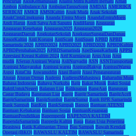
Pencurian
AksiKemanusiaan
Aliansi Mitra Kaltim Bersatu
Aman
Ambon
Ambulance Air
AmbulanTanpaSopir
AMDAL
AMERIKA
SERIKAT
AMKB
AMSIKaltim
Anak Muda
Anak Sekolah
AnakCintaLingkunga
Ananda Emira Moeis
AnandaEmiraMoeis
Andi Harun
Andi Satya Adi Saputra
AndiHarun
Anggaran
Anggaran Kesehatan
Anggaran2025
Anggaran2026
AnggaranDaerah
AngkutanSekolah
AngkutanSungaiDanDanau
AnsorKaltim
Anti Korupsi
AntiScam
AntiSpam
APBD
APBD
Samarinda 2026
APBD2024
APBD2025
APBD2026
APBDKaltim
APBDPerubahan2025
APBDSamarinda
ApelSiagaKarhutla
APPSI
Apresiasi Kreasi Kaltim 2024
Arif Kurniawan
Arus Aras
Arus
mudik
ASerap Aspirasi Warga
AsliNuryadin
ASN
ASNTransportasi
Aspirasi Masyarakat
Aspirasi warga
AspirasiRakyat
AspirasiWarga
Aspol
AstaCita
Aswanuddin
Atasi Banjir
Atasi Pengangguran
Aturan
Aturan Ormas
Audensi
AudiensiMahasiswa
Baharudin Muin
Bahasa Indonesia
Bahaya Narkoba
Bajir
Bakat Musik
Bakti Sosial
BaktiUntukNegeri
Balapan Liar
Balikpapan
BangAan
Bangunan
Cagar Budaya
Bangunan Liar
Banjir
Banjir Samarinda
BanjirAceh
BanjirSamarinda
BanjirSumbar
BanjirSumut
Bank BPR Samarinda
Bank Sampah
BanKeu
BankSampah
Bansos
Bantuan ATENSI
Bantuan Kebakaran
Bantuan Sosial
BantuanKeuangan
BantuanPendidikan
Bapemperda
BAPENDA KALTIM
BapendaSamarinda
Bappeda Kaltim
Baqa
Batas Usia Penerima
Beasiswa
Batik Kalimantan Timur
Bau Sampah
Bawah Kendali
Operasi (BKO)
BAWASLU KALTIM
BAWASLU Samarinda