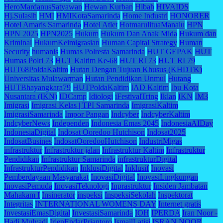
HeroMardanusSatyawan
Hewan Kurban
Hibah
HIVAIDS
Hj.Sulasih
HMI
HMIKotaSamarinda
Home Industri
HONORER
Hotel Amaris Samarinda
Hotel Atlet
HotmarulituaManalu
HPN
HPN 2025
HPN2025
Hukum
Hukum Dan Anak Mida
Hukum dan
Kriminal
HukumKeimigrasian
Human Capital Strategy
Human
Security
humanis
Humas Polresta Samarinda
HUT GEPAK
HUT
Humas Polri 73
HUT Kaltim Ke-68
HUT RI 73
HUT RI 79
HUT68PoldaKaltim
Hutan Dengan Tujuan Khusus (KHDTK)
Universitas Mulawarman
Hutan Pendidikan Unmul
Hutang
HUTBhayangkara79
HUTPoldaKaltim
IAD Kaltim
Ibu Kota
Nusantara (IKN)
IDCamp
Idiologi
iFestivalTring
Iklan
IKN
IM3
Imigrasi
Imigrasi Kelas | TPI Samarinda
ImigrasiKaltim
ImigrasiSamarinda
Impor Pangan
Indcyber
IndcyberKaltim
IndcyberNews
Independen
Indonesia Emas 2045
IndonesiaAIDay
IndonesiaDigital
Indosat Ooredoo Hutchison
Indosat2025
IndosatBusines
IndosatOoredooHutchison
IndustriMigas
infrastruktur
Infrastruktur jalan
Infrastruktur Kaltim
Infrastruktur
Pendidikan
Infrastruktur Samarinda
infrastrukturDigital
InfrastrukturPendidikan
InklusiDigital
Inklusif
Inovasi
Pemberdayaan Masyarakat
InovasiDigital
InovasiLingkungan
InovasiPemuda
InovasiTeknologi
Inprastruktur
Insiden Jambatan
Mahakam I
Insinerator
inspeksi
InspeksiSekolah
Inspektorat
Integritas
INTERNATIONAL WOMENS DAY
Internet gratis
InvestasiEmasDigital
InvestasiSamarinda
IOH
IPERDA
Iran Noor -
Hadi Mulyadi
IrjenEndarPriantoro
IsmailLatisi
ISRAN NOOR