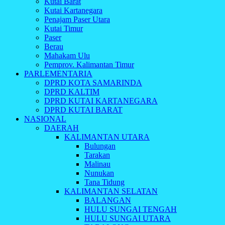
Kutai Barat
Kutai Kartanegara
Penajam Paser Utara
Kutai Timur
Paser
Berau
Mahakam Ulu
Pemprov. Kalimantan Timur
PARLEMENTARIA
DPRD KOTA SAMARINDA
DPRD KALTIM
DPRD KUTAI KARTANEGARA
DPRD KUTAI BARAT
NASIONAL
DAERAH
KALIMANTAN UTARA
Bulungan
Tarakan
Malinau
Nunukan
Tana Tidung
KALIMANTAN SELATAN
BALANGAN
HULU SUNGAI TENGAH
HULU SUNGAI UTARA