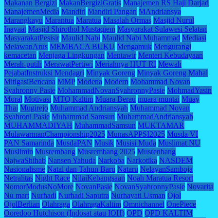
Makanan Bergizi
MakanBergiziGratis
Manajemen RS Haji Darjad
ManajemenMedia
Mandiri
Mandiri Pangan
MAndriansya
Marangkayu
Marantua
Maratua
Masalah Ormas
Masjid Nurul
Inayaat
Masjid Shirothol Mustaqiem
Masyarakat Sulawesi Selatan
MasyarakatPesisir
Maulid Nabi
Maulid Nabi Muhammad
Mediasi
MelawanArus
MEMBACA BUKU
Mengamuk
Mengurangi
kemacetan
Menjaga Lingkungan
Mentawir
Menteri Kebudayaan
Merah-putih
MerawatPertiwi
Meriahnya HUT RI
Mewah
PejabatInstruksi Mendagri
Minyak Goreng
Minyak Goreng Mahal
MitigasiBencana
MMP
Modena
Modern
Mohammad Novan
Syahronny Pasie
MohammadNovanSyahronnyPasie
MohmadYasin
Moral
Motivasi
MTQ Kaltim
Muara Berau
muara muntai
Muay
Thai
Mugirejo
Muhammad Andriansyah
Muhammad Novan
Syahroni Pasie
Muhammad Samsun
MuhammadAndriansyah
MUHAMMADIYAH
MuhammadSamsun
MUKTAMAR
MulawarmanChampionship2025
MunasAPPSI2025
Musda VI
PAN Samarinda
MusdaPAN
Musik
Musisi Muda
Muslimat NU
Muslimin
Musrembang
Musrembang 2025
Musrenbang
NajwaShihab
Nansen Yahuda
Narkoba
Narkotika
NASDEM
Nasionalisme
Natal dan Tahun Baru
Nataru
NelayanSamboja
Netralitas
Night Race
NilaiKebangsaan
Noah Maratua Resort
NomorModusNoMore
NovanPasie
NovanSyahronnyPasie
Novarita
Nu mart
Nurhadi
Nurhadi Saputra
Nurhayati Usman
Ojol
OjolBerlian
Olahraga
OlahragaKaltim
Omnichannel
OnePiece
Ooredoo Hutchison (Indosat atau IOH)
OPD
OPD KALTIM