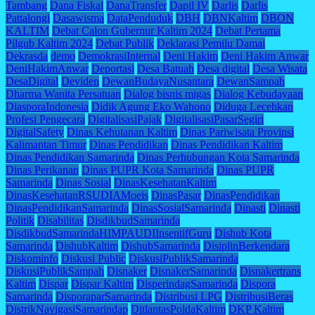
Tambang
Dana Fiskal
DanaTransfer
Dapil IV
Darlis
Darlis
Pattalongi
Dasawisma
DataPenduduk
DBH
DBNKaltim
DBON
KALTIM
Debat Calon Gubernur Kaltim 2024
Debat Pertama
Pilgub Kaltim 2024
Debat Publik
Deklarasi Pemilu Damai
Dekrasda
demo
DemokrasiInternal
Deni Hakim
Deni Hakim Anwar
DeniHakimAnwar
Deportasi
Desa Batuah
Desa digital
Desa Wisata
DesaDigital
Deviden
DewanBudayaNusantara
DewanSampah
Dharma Wanita Persatuan
Dialog bisnis migas
Dialog Kebudayaan
DiasporaIndonesia
Didik Agung Eko Wahono
Diduga Lecehkan
Profesi Pengecara
DigitalisasiPajak
DigitalisasiPasarSegiri
DigitalSafety
Dinas Kehutanan Kaltim
Dinas Pariwisata Provinsi
Kalimantan Timur
Dinas Pendidikan
Dinas Pendidikan Kaltim
Dinas Pendidikan Samarinda
Dinas Perhubungan Kota Samarinda
Dinas Perikanan
Dinas PUPR Kota Samarinda
Dinas PUPR
Samarinda
Dinas Sosial
DinasKesehatanKaltim
DinasKesehatanRSUDIAMoeis
DinasPasar
DinasPendidikan
DinasPendidikanSamarinda
DinasSosialSamarinda
Dinasti
Dinasti
Politik
Disabilitas
DisdikbudSamarinda
DisdikbudSamarindaHIMPAUDIInsentifGuru
Dishub Kota
Samarinda
DishubKaltim
DishubSamarinda
DisiplinBerkendara
Diskominfo
Diskusi Public
DiskusiPublikSamarinda
DiskusiPublikSampah
Disnaker
DisnakerSamarinda
Disnakertrans
Kaltim
Dispar
Dispar Kaltim
DisperindagSamarinda
Dispora
Samarinda
DisporaparSamarinda
Distribusi LPG
DistribusiBeras
DistrikNavigasiSamarindap
DitlantasPoldaKaltim
DKP Kaltim