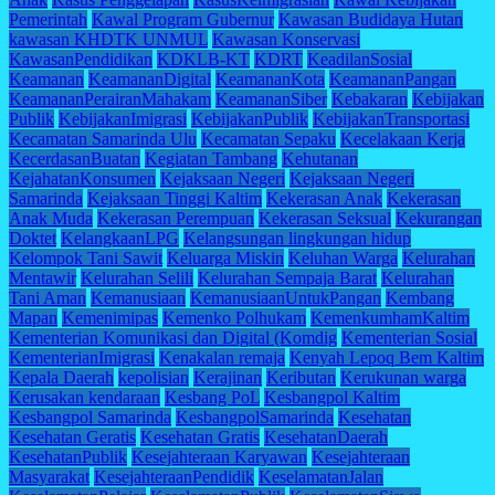
Pemerintah
Kawal Program Gubernur
Kawasan Budidaya Hutan
kawasan KHDTK UNMUL
Kawasan Konservasi
KawasanPendidikan
KDKLB-KT
KDRT
KeadilanSosial
Keamanan
KeamananDigital
KeamananKota
KeamananPangan
KeamananPerairanMahakam
KeamananSiber
Kebakaran
Kebijakan
Publik
KebijakanImigrasi
KebijakanPublik
KebijakanTransportasi
Kecamatan Samarinda Ulu
Kecamatan Sepaku
Kecelakaan Kerja
KecerdasanBuatan
Kegiatan Tambang
Kehutanan
KejahatanKonsumen
Kejaksaan Negeri
Kejaksaan Negeri
Samarinda
Kejaksaan Tinggi Kaltim
Kekerasan Anak
Kekerasan
Anak Muda
Kekerasan Perempuan
Kekerasan Seksual
Kekurangan
Doktet
KelangkaanLPG
Kelangsungan lingkungan hidup
Kelompok Tani Sawit
Keluarga Miskin
Keluhan Warga
Kelurahan
Mentawir
Kelurahan Selili
Kelurahan Sempaja Barat
Kelurahan
Tani Aman
Kemanusiaan
KemanusiaanUntukPangan
Kembang
Mapan
Kemenimipas
Kemenko Polhukam
KemenkumhamKaltim
Kementerian Komunikasi dan Digital (Komdig
Kementerian Sosial
KementerianImigrasi
Kenakalan remaja
Kenyah Lepoq Bem Kaltim
Kepala Daerah
kepolisian
Kerajinan
Keributan
Kerukunan warga
Kerusakan kendaraan
Kesbang PoL
Kesbangpol Kaltim
Kesbangpol Samarinda
KesbangpolSamarinda
Kesehatan
Kesehatan Geratis
Kesehatan Gratis
KesehatanDaerah
KesehatanPublik
Kesejahteraan Karyawan
Kesejahteraan
Masyarakat
KesejahteraanPendidik
KeselamatanJalan