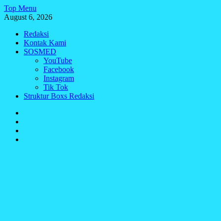
Skip
Top Menu
to
August 6, 2026
content
Redaksi
Kontak Kami
SOSMED
YouTube
Facebook
Instagram
Tik Tok
Struktur Boxs Redaksi
Redaksi
Kontak
Kami
SOSMED
Struktur
Boxs
Redaksi