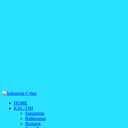
Indonesia Cyber
HOME
Media Cetak, Online & Streaming
KAL-TIM
Samarinda
Balikpapan
Bontang