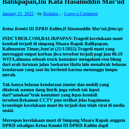
Balikpapan,Ini Kata Hasanuddin Mas’ud
January 21, 2022
-
by
Redaksi -
-
Leave a Comment
Ketua Komisi III DPRD Kaltim,H Hasanuddin Mas’ud.(foto:sp)
INDCYBER.COM,BALIKPAPAN-Tragedi kecelakaan maut
kembali terjadi di simpang Muara Rapak Balikpapan,
Kalimantan Timur,Jum’at (21/1/2022).Tragedi maut yang
merenggut empat korban jiwa tersebut terjadi pagi jam 06.19
WITA,dimana sebuah truck kontainer mengalami rem blong
dari arah turunan jalan Soekarno Hatta lalu menabrak belasan
kendaraan yang saat itu berhenti karena menunggu lampu
merah.
Tak hanya belasan kendaraan (motor dan mobil) yang
ditabrak namun tiang listrik juga roboh tak luput
dari”amukan”truk kontainer yang lepas kendali
tersebut.Rekaman CCTV pun terlihat jelas bagaimana
kronologis kecelakaan maut itu terjadi dan telah viral di media
sosial.
Merespon kecelakaan maut di Simpang Muara Rapak anggota
DPRD sekaligus Ketua Komisi III DPRD Kaltim dapil