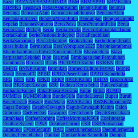
Bazar
BAZNAS SAMARINDA
BBM
BBM SPBU
BBMKaltim
BBPPKS
Beasiswa
BebasAsapKaltim
Belanja Publik
Belimau
Benanga
Bencana Alam
Bencana tanah longsor
BencanaAlam
BencanaSumatera
BenderaMerahPutih
Bendungan
Bengkel Geratis
Bepelas
BerantasNarkoba
BerasPalsu
BerasPremiumPalsu
Berau
Berau Coal
Berbagi
Berita
Berita Hoaks
Berita Kalimantan Timur
BeritaKaltim
BeritaNasionalIndcyber
BeritaPendidikan
BeritaSamarinda
BeritaTeknologi
BeritaUtama
Berlindung dibalik
kuasa hukum
Bermanfaat
Best Workplace 2025
Bhabinkamtibmas
Bhabinkamtibmas Polsek Samarinda Ulu
Bhayangkara
Biaya
Perpisahan Sekolah
Bibit
Big mall
Bimbingan dan Penyuluhan
Kamtibmas
Birokrasi
Bisnis
BK DPRD Kaltim
BKKBN
BLT
BMKG
BNNP Kaltim
Bom ikan
Borneo Culture Festival
Borneo
Mukti
BorneoFC
BPBD
BPBD Paser Utara
BPBD Samarinda
BPG
BPJS
BPK
BPKD
BPKP
BPKP Kaltim
BRIDA
Bripka Joko
Hadi
BRISuperLeague
BSU
Budaya Kerja Sehat
BudayaKaltim
Budianto Bulang
Buka Puasa Bersama
Bulog
Buloh
BUMD
BUMDes
BUMDKaltim
BundaGilfa
BundaLiterasi
Bupati
Buruh
Bus Sekolah
Busang
BusPelajar
BWS Kaltim
BWSKalimantanIV
Cagar Budaya
Cagub-Cawagub
Cagub-Cawagub Kaltim
Calon
Gubernur
CarFreeDay
Cawapres
Cegah banjir
CegahKecelakaan
CitraNiaga
CoffeeMorning
CoffeeMorningKSOP
Cool storage
Cooling System
CPNS
Creative Corner
CSR
CSRPerusahaan
Curanmor
CyberSecurity
DAD
Daerah perbatasan
Daerah terpencil
Dalang Penembakan
Damkar
Damkar kota Samarinda
Dampak