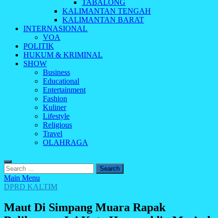
TABALONG
KALIMANTAN TENGAH
KALIMANTAN BARAT
INTERNASIONAL
VOA
POLITIK
HUKUM & KRIMINAL
SHOW
Business
Educational
Entertainment
Fashion
Kuliner
Lifestyle
Religious
Travel
OLAHRAGA
Search
for:
Main Menu
DPRD KALTIM
Maut Di Simpang Muara Rapak