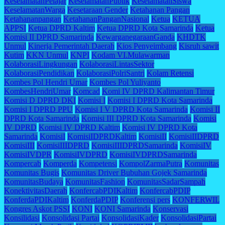
KeselamatanPelajar
KeselamatanPublik
KeselamatanSiswa
KeselamatanWarga
Kesetaraan Gender
Ketahanan Pangan
Ketahananpangan
KetahananPanganNasional
Ketua
KETUA
APPSI
Ketua DPRD Kaltim
Ketua DPRD Kota Samarinda
Ketua
Komisi II DPRD Samarinda
KewarganegaraanGanda
KHDTK
Unmul
Kinerja Pemerintah Daerah
Kios Penyeimbang
Kisruh sawit
Kutim
KKN Unmul
KNPI
Kodam VI.Mulawarman
KolaborasiLingkungan
KolaborasiLintasSektor
KolaborasiPendidikan
KolaborasiPolriSantri
Kolam Retensi
Kombes Pol Hendri Umar
Kombes Pol Yuliyanto
KombesHendriUmar
Komcad
Komi IV DPRD Kalimantan Timur
Komisi D DPRD DKI
Komisi I
Komisi I DPRD Kota Samarinda
Komisi I DPRD PPU
Komisi I V DPRD Kota Samarinda
Komisi II
DPRD Kota Samarinda
Komisi III DPRD Kota Samarinda
Komisi
IV DPRD
Komisi IV DPRD Kaltim
Komisi IV DPRD Kota
Samarinda
KomisiI
KomisiIDPRDKaltim
KomisiII
KomisiIIDPRD
KomisiIII
KomisiIIIDPRD
KomisiIIIDPRDSamarinda
KomisiIV
KomisiIVDPR
KomisiIVDPRD
KomisiIVDPRDSamarinda
Kompercab
Komperda
Kompetensi
KompolZarmaPutra
Komunitas
Komunitas Bugis
Komunitas Driver Bubuhan Gojek Samarinda
KomunitasBudaya
KomunitasFashion
KomunitasSadarSampah
KonektivitasDaerah
KonfercabPDIKaltim
KonfercabPDIP
KonferdaPDIKaltim
KonferdaPDIP
Konferensi pers
KONFERWIL
Kongres Askot PSSI
KONI
KONI Samarinda
Konservasi
Konsilidasi
Konsolidasi Partai
KonsolidasiKader
KonsolidasiPartai