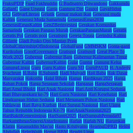
FraksiPDIP
Fuad Fakhruddin
G Budisatrio Djiwandono
Gakkumdu
GalianC
Gang Unggul
Ganja
Gantung Diri
Gaspol
GayaHidup
GCI
GebyarLiterasi
Gelatik
Gemar makan ikan
Generasi muda
Kaltim
Generasi Muda Samarinda
GenerasiEmas2030
GenerasiEmasKaltim
GenZBerinvestasi
Gerakan Komunitas
Samarinda
Gerakan Pangan Murah
GerakanPanganMurah
Geratis
Geratis Pol
Geratis pool
Geratispol
Gereja Toraja
Gerindra Kaltim
Gilfante
Gladi Posko Ops Mantap Praja
GlobalCitizenshipOfIndonesia
GlobalFund
GMMSKM
Gonta-ganti
Kurikulum
GoodGovernance
Gratispol
Gratispoll
Great Place To
Work 2025
Gubernur
Gubernur Baru
Gubernur Kalimantan Timur
Gubernur Kaltim
GubernurKaltim
Gulat
Guntur
Gunung Kelua
GunungLingai
Guru
Guru Kaltim
Guru SD
GuruPAUD
H. Anderiy
Syachrum
H.Baba
H.Subandi
Hadi Mulyadi
Haji Baba
Hak Dasar
Masyarakat
Hakordia
Halal Bihala
Hamas
Hardiknas 2025
Harga
Bahan Pokok
Harga Seragam Sekolah
Harganas
HargaSeragam
Hari Amal Bhakti
Hari Anak Nasional
Hari Anti Korupsi Sedunia
Hari Bhayangkara ke-79
Hari Guru Nasional
Hari Kesehatan
Hari
Lingkungan Hidup Sedunia
Hari Menanam Pohon Nasional
Hari
Pahlawan
Hari Raya Kurban
Hari Sungai Nasional
Hari Ulang
Tahun Republik Indonesia Ke-79
HariAnakNasional2025
HariBaktiKemenimipas
HariSantri2025
HariSumpahPemuda97
HarkamtibmasSinergiAntarInstansi
Harlah
Harlah NU
Harumkan
Klatim
Hasanuddin Mas'ud
Hasto Kristiyanto
HearingDPRD
Helmi
Abdullah
HelmWajib
Hemat BBM
Hendri Umar