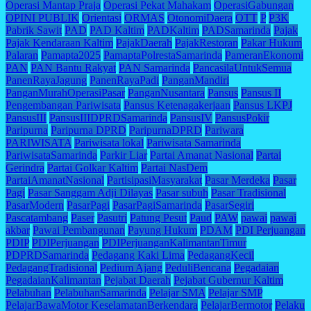
Operasi Mantap Praja
Operasi Pekat Mahakam
OperasiGabungan
OPINI PUBLIK
Orientasi
ORMAS
OtonomiDaera
OTT
P
P3K
Pabrik Sawit
PAD
PAD Kaltim
PADKaltim
PADSamarinda
Pajak
Pajak Kendaraan Kaltim
PajakDaerah
PajakRestoran
Pakar Hukum
Palaran
Pamapta2025
PamaptaPolrestaSamarinda
PameranEkonomi
PAN
PAN Bantu Rakyat
PAN Samarinda
PancasilaUntukSemua
PanenRayaJagung
PanenRayaPadi
PanganMandiri
PanganMurahOperasiPasar
PanganNusantara
Pansus
Pansus II
Pengembangan Pariwisata
Pansus Ketenagakerjaan
Pansus LKPJ
PansusIII
PansusIIIDPRDSamarinda
PansusIV
PansusPokir
Paripurna
Paripurna DPRD
ParipurnaDPRD
Pariwara
PARIWISATA
Pariwisata lokal
Pariwisata Samarinda
PariwisataSamarinda
Parkir Liar
Partai Amanat Nasional
Partai
Gerindra
Partai Golkar Kaltim
Partai NasDem
PartaiAmanatNasional
PartisipasiMasyarakat
Pasar Merdeka
Pasar
Pagi
Pasar Sanggam Adji Dilayas
Pasar subuh
Pasar Tradisional
PasarModern
PasarPagi
PasarPagiSamarinda
PasarSegiri
Pascatambang
Paser
Pasutri
Patung Pesut
Paud
PAW
pawai
pawai
akbar
Pawai Pembangunan
Payung Hukum
PDAM
PDI Perjuangan
PDIP
PDIPerjuangan
PDIPerjuanganKalimantanTimur
PDPRDSamarinda
Pedagang Kaki Lima
PedagangKecil
PedagangTradisional
Pedium Ajang
PeduliBencana
Pegadaian
PegadaianKalimantan
Pejabat Daerah
Pejabat Gubernur Kaltim
Pelabuhan
PelabuhanSamarinda
Pelajar SMA
Pelajar SMP
PelajarBawaMotor KeselamatanBerkendara
PelajarBermotor
Pelaku