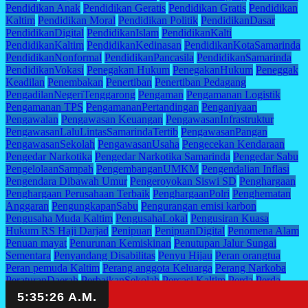
Pendidikan Anak
Pendidikan Geratis
Pendidikan Gratis
Pendidikan
Kaltim
Pendidikan Moral
Pendidikan Politik
PendidikanDasar
PendidikanDigital
PendidikanIslam
PendidikanKalti
PendidikanKaltim
PendidikanKedinasan
PendidikanKotaSamarinda
PendidikanNonformal
PendidikanPancasila
PendidikanSamarinda
PendidikanVokasi
Penegakan Hukum
PenegakanHukum
Peneggak
Keadilan
Penembakan
Penertiban
Penertiban Pedagang
PengadilanNegeriTenggarong
Pengaman
Pengamanan Logistik
Pengamanan TPS
PengamananPertandingan
Penganiyaan
Pengawalan
Pengawasan Keuangan
PengawasanInfrastruktur
PengawasanLaluLintasSamarindaTertib
PengawasanPangan
PengawasanSekolah
PengawasanUsaha
Pengecekan Kendaraan
Pengedar Narkotika
Pengedar Narkotika Samarinda
Pengedar Sabu
PengelolaanSampah
PengembanganUMKM
Pengendalian Inflasi
Pengendara Dibawah Umur
Pengeroyokan Siswi SD
Penghargaan
Penghargaan Perusahaan Terbaik
PenghargaanPolri
Penghematan
Anggaran
PengungkapanSabu
Pengurangan emisi karbon
Pengusaha Muda Kaltim
PengusahaLokal
Pengusiran Kuasa
Hukum RS Haji Darjad
Penipuan
PenipuanDigital
Penomena Alam
Penuan mayat
Penurunan Kemiskinan
Penutupan Jalur Sungai
Sementara
Penyandang Disabilitas
Penyu Hijau
Peran orangtua
Peran pemuda Kaltim
Perang anggota Keluarga
Perang Narkoba
PeraturanDaerah
PerbaikanSekolah
Percasi Kaltim
Perda
Perda
Bahasa
Perda Pariwisata
Perda Pemakaman
Perda9Tahun2023
PerdaLingkungan
Perdangan Manusia
Perdata
Peremajaan