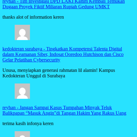
reyhan
-
Tim Investigasi DPD LAKI Kaltim Kembali Temukan
Dugaan Proyek Fiktif Miliaran Rupiah Gedung UMKT
thanks alot of information keren
kedokteran surabaya
-
Tingkatkan Kompetensi Talenta Digital
dalam Keamanan Siber, Indosat Ooredoo Hutchison dan Cisco
Gelar Pelatihan Cybersecurity
Unusa, menyiapkan generasi rahmatan lil alamin! Kampus
Kedokteran Unggul di Surabaya
reyhan
-
Jangan Sampai Kasus Tumpahan Minyak Teluk
Balikpapan “Masuk Angin”di Tangan Hakim Yang Rakus Uang
terima kasih infonya keren