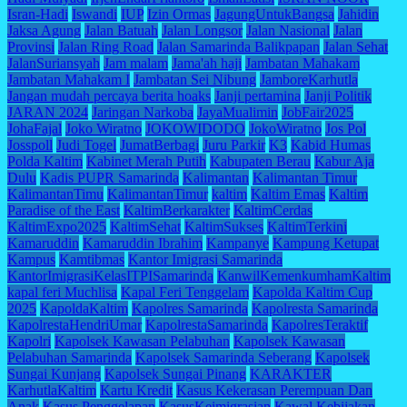
Isran-Hadi
Iswandi
IUP
Izin Ormas
JagungUntukBangsa
Jahidin
Jaksa Agung
Jalan Batuah
Jalan Longsor
Jalan Nasional
Jalan
Provinsi
Jalan Ring Road
Jalan Samarinda Balikpapan
Jalan Sehat
JalanSuriansyah
Jam malam
Jama'ah haji
Jambatan Mahakam
Jambatan Mahakam I
Jambatan Sei Nibung
JamboreKarhutla
Jangan mudah percaya berita hoaks
Janji pertamina
Janji Politik
JARAN 2024
Jaringan Narkoba
JayaMualimin
JobFair2025
JohaFajal
Joko Wiratno
JOKOWIDODO
JokoWiratno
Jos Pol
Josspoll
Judi Togel
JumatBerbagi
Juru Parkir
K3
Kabid Humas
Polda Kaltim
Kabinet Merah Putih
Kabupaten Berau
Kabur Aja
Dulu
Kadis PUPR Samarinda
Kalimantan
Kalimantan Timur
KalimantanTimu
KalimantanTimur
kaltim
Kaltim Emas
Kaltim
Paradise of the East
KaltimBerkarakter
KaltimCerdas
KaltimExpo2025
KaltimSehat
KaltimSukses
KaltimTerkini
Kamaruddin
Kamaruddin Ibrahim
Kampanye
Kampung Ketupat
Kampus
Kamtibmas
Kantor Imigrasi Samarinda
KantorImigrasiKelasITPISamarinda
KanwilKemenkumhamKaltim
kapal feri Muchlisa
Kapal Feri Tenggelam
Kapolda Kaltim Cup
2025
KapoldaKaltim
Kapolres Samarinda
Kapolresta Samarinda
KapolrestaHendriUmar
KapolrestaSamarinda
KapolresTeraktif
Kapolri
Kapolsek Kawasan Pelabuhan
Kapolsek Kawasan
Pelabuhan Samarinda
Kapolsek Samarinda Seberang
Kapolsek
Sungai Kunjang
Kapolsek Sungai Pinang
KARAKTER
KarhutlaKaltim
Kartu Kredit
Kasus Kekerasan Perempuan Dan
Anak
Kasus Penggelapan
KasusKeimigrasian
Kawal Kebijakan