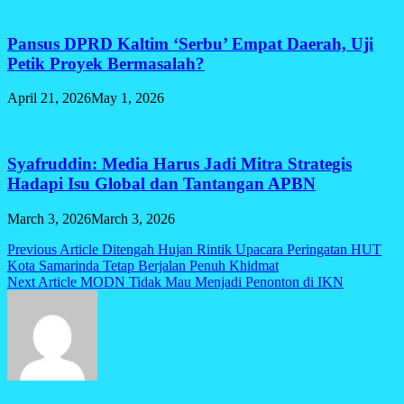
Pansus DPRD Kaltim ‘Serbu’ Empat Daerah, Uji
Petik Proyek Bermasalah?
April 21, 2026
May 1, 2026
Syafruddin: Media Harus Jadi Mitra Strategis
Hadapi Isu Global dan Tantangan APBN
March 3, 2026
March 3, 2026
Post
Previous Article
Ditengah Hujan Rintik Upacara Peringatan HUT
Kota Samarinda Tetap Berjalan Penuh Khidmat
navigation
Next Article
MODN Tidak Mau Menjadi Penonton di IKN