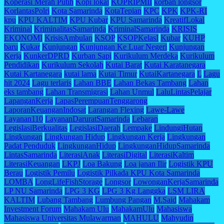
Koperasi Merah Putih
Kopi lokal
KOPRIPMII
korban longsor
KorlantasPolri
Kota Samarinda
KotaTepian
KPC
KPK
KPK-RI
kpu
KPU KALTIM
KPU Kubar
KPU Samarinda
KreatifLokal
Kriminal
KriminalitasSamarinda
KriminalSamarinda
KRISIS
EKONOMI
KrisisAmbulan
KSOP
KSOPKelasI
Kubar
KUHP
baru
Kukar
Kunjungan
Kunjungan Ke Luar Negeri
Kunjungan
Kerja
KunkerDPRD
Kurban Sapi
Kurikulum Merdeka
Kurikulum
Pendidikan
Kurikulum Sekolah
Kutai Barat
Kutai Karatanegara
Kutai Kartanegara
kutai lama
Kutai Timur
KutaiKartanegara
L
Lagu
hit 2024
Lagu terlaris
Lahan BBE
Lahan Bekas Tambang
Lahan
eks tambang
Lahan Transmigrasi
Lahan Unmul
LaluLintasPelajar
LapanganKerja
LapasPerempuanTenggarong
LaporanKeuanganIndosat
Larangan Flexing
Lawe-Lawe
Layanan110
LayananDaruratSamarinda
Lebaran
LegislasiBerkualitas
LegislasiDaerah
Lempake
LindungiHutan
Lingkungan
Lingkungan Hidup
Lingkungan Kerja
Lingkungan
Padat Penduduk
LingkunganHidup
LingkunganHidupSamarinda
LintasSamarinda
LiterasiAnak
LiterasiDigital
LiterasiKaltim
LiterasiKeuangan
LKPJ
Loa Bakung
Loa janan Ilir
Logistik KPU
Berau
Logistik Pemilu
Logistik Pilkada KPU Kota Samarinda
LOMBA
LongLifeFishStorage
Longsor
LowonganKerjaSamarinda
LP NU Samarinda
LPG 3 KG
LPG 3 Kg Langgka
LSM LIRA
KALTIM
Lubang Tambang
Lumbung Pangan
M.Said
Mahakam
Investment Forum
Mahakam Ulu
MahakamUlu
Mahasiswa
Mahasiswa Universitas Mulawarman
MAHULU
Mahyudin