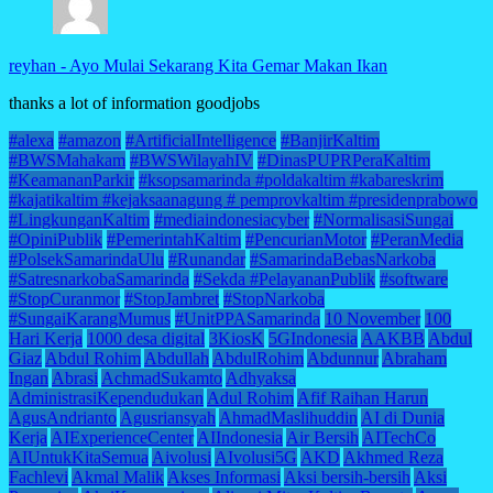
reyhan
-
Ayo Mulai Sekarang Kita Gemar Makan Ikan
thanks a lot of information goodjobs
#alexa
#amazon
#ArtificialIntelligence
#BanjirKaltim
#BWSMahakam
#BWSWilayahIV
#DinasPUPRPeraKaltim
#KeamananParkir
#ksopsamarinda #poldakaltim #kabareskrim
#kajatikaltim #kejaksaanagung # pemprovkaltim #presidenprabowo
#LingkunganKaltim
#mediaindonesiacyber
#NormalisasiSungai
#OpiniPublik
#PemerintahKaltim
#PencurianMotor
#PeranMedia
#PolsekSamarindaUlu
#Runandar
#SamarindaBebasNarkoba
#SatresnarkobaSamarinda
#Sekda #PelayananPublik
#software
#StopCuranmor
#StopJambret
#StopNarkoba
#SungaiKarangMumus
#UnitPPASamarinda
10 November
100
Hari Kerja
1000 desa digital
3KiosK
5GIndonesia
AAKBB
Abdul
Giaz
Abdul Rohim
Abdullah
AbdulRohim
Abdunnur
Abraham
Ingan
Abrasi
AchmadSukamto
Adhyaksa
AdministrasiKependudukan
Adul Rohim
Afif Raihan Harun
AgusAndrianto
Agusriansyah
AhmadMaslihuddin
AI di Dunia
Kerja
AIExperienceCenter
AIIndonesia
Air Bersih
AITechCo
AIUntukKitaSemua
Aivolusi
AIvolusi5G
AKD
Akhmed Reza
Fachlevi
Akmal Malik
Akses Informasi
Aksi bersih-bersih
Aksi