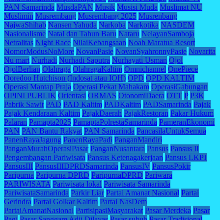
PAN Samarinda
MusdaPAN
Musik
Musisi Muda
Muslimat NU
Muslimin
Musrembang
Musrembang 2025
Musrenbang
NajwaShihab
Nansen Yahuda
Narkoba
Narkotika
NASDEM
Nasionalisme
Natal dan Tahun Baru
Nataru
NelayanSamboja
Netralitas
Night Race
NilaiKebangsaan
Noah Maratua Resort
NomorModusNoMore
NovanPasie
NovanSyahronnyPasie
Novarita
Nu mart
Nurhadi
Nurhadi Saputra
Nurhayati Usman
Ojol
OjolBerlian
Olahraga
OlahragaKaltim
Omnichannel
OnePiece
Ooredoo Hutchison (Indosat atau IOH)
OPD
OPD KALTIM
Operasi Mantap Praja
Operasi Pekat Mahakam
OperasiGabungan
OPINI PUBLIK
Orientasi
ORMAS
OtonomiDaera
OTT
P
P3K
Pabrik Sawit
PAD
PAD Kaltim
PADKaltim
PADSamarinda
Pajak
Pajak Kendaraan Kaltim
PajakDaerah
PajakRestoran
Pakar Hukum
Palaran
Pamapta2025
PamaptaPolrestaSamarinda
PameranEkonomi
PAN
PAN Bantu Rakyat
PAN Samarinda
PancasilaUntukSemua
PanenRayaJagung
PanenRayaPadi
PanganMandiri
PanganMurahOperasiPasar
PanganNusantara
Pansus
Pansus II
Pengembangan Pariwisata
Pansus Ketenagakerjaan
Pansus LKPJ
PansusIII
PansusIIIDPRDSamarinda
PansusIV
PansusPokir
Paripurna
Paripurna DPRD
ParipurnaDPRD
Pariwara
PARIWISATA
Pariwisata lokal
Pariwisata Samarinda
PariwisataSamarinda
Parkir Liar
Partai Amanat Nasional
Partai
Gerindra
Partai Golkar Kaltim
Partai NasDem
PartaiAmanatNasional
PartisipasiMasyarakat
Pasar Merdeka
Pasar
Pagi
Pasar Sanggam Adji Dilayas
Pasar subuh
Pasar Tradisional