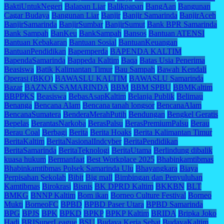
BaktiUntukNegeri
Balapan Liar
Balikpapan
BangAan
Bangunan
Cagar Budaya
Bangunan Liar
Banjir
Banjir Samarinda
BanjirAceh
BanjirSamarinda
BanjirSumbar
BanjirSumut
Bank BPR Samarinda
Bank Sampah
BanKeu
BankSampah
Bansos
Bantuan ATENSI
Bantuan Kebakaran
Bantuan Sosial
BantuanKeuangan
BantuanPendidikan
Bapemperda
BAPENDA KALTIM
BapendaSamarinda
Bappeda Kaltim
Baqa
Batas Usia Penerima
Beasiswa
Batik Kalimantan Timur
Bau Sampah
Bawah Kendali
Operasi (BKO)
BAWASLU KALTIM
BAWASLU Samarinda
Bazar
BAZNAS SAMARINDA
BBM
BBM SPBU
BBMKaltim
BBPPKS
Beasiswa
BebasAsapKaltim
Belanja Publik
Belimau
Benanga
Bencana Alam
Bencana tanah longsor
BencanaAlam
BencanaSumatera
BenderaMerahPutih
Bendungan
Bengkel Geratis
Bepelas
BerantasNarkoba
BerasPalsu
BerasPremiumPalsu
Berau
Berau Coal
Berbagi
Berita
Berita Hoaks
Berita Kalimantan Timur
BeritaKaltim
BeritaNasionalIndcyber
BeritaPendidikan
BeritaSamarinda
BeritaTeknologi
BeritaUtama
Berlindung dibalik
kuasa hukum
Bermanfaat
Best Workplace 2025
Bhabinkamtibmas
Bhabinkamtibmas Polsek Samarinda Ulu
Bhayangkara
Biaya
Perpisahan Sekolah
Bibit
Big mall
Bimbingan dan Penyuluhan
Kamtibmas
Birokrasi
Bisnis
BK DPRD Kaltim
BKKBN
BLT
BMKG
BNNP Kaltim
Bom ikan
Borneo Culture Festival
Borneo
Mukti
BorneoFC
BPBD
BPBD Paser Utara
BPBD Samarinda
BPG
BPJS
BPK
BPKD
BPKP
BPKP Kaltim
BRIDA
Bripka Joko
Hadi
BRISuperLeague
BSU
Budaya Kerja Sehat
BudayaKaltim