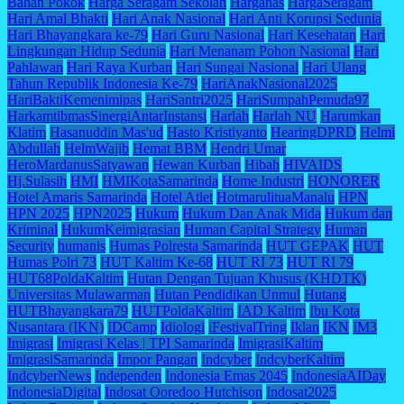
Bahan Pokok
Harga Seragam Sekolah
Harganas
HargaSeragam
Hari Amal Bhakti
Hari Anak Nasional
Hari Anti Korupsi Sedunia
Hari Bhayangkara ke-79
Hari Guru Nasional
Hari Kesehatan
Hari
Lingkungan Hidup Sedunia
Hari Menanam Pohon Nasional
Hari
Pahlawan
Hari Raya Kurban
Hari Sungai Nasional
Hari Ulang
Tahun Republik Indonesia Ke-79
HariAnakNasional2025
HariBaktiKemenimipas
HariSantri2025
HariSumpahPemuda97
HarkamtibmasSinergiAntarInstansi
Harlah
Harlah NU
Harumkan
Klatim
Hasanuddin Mas'ud
Hasto Kristiyanto
HearingDPRD
Helmi
Abdullah
HelmWajib
Hemat BBM
Hendri Umar
HeroMardanusSatyawan
Hewan Kurban
Hibah
HIVAIDS
Hj.Sulasih
HMI
HMIKotaSamarinda
Home Industri
HONORER
Hotel Amaris Samarinda
Hotel Atlet
HotmarulituaManalu
HPN
HPN 2025
HPN2025
Hukum
Hukum Dan Anak Mida
Hukum dan
Kriminal
HukumKeimigrasian
Human Capital Strategy
Human
Security
humanis
Humas Polresta Samarinda
HUT GEPAK
HUT
Humas Polri 73
HUT Kaltim Ke-68
HUT RI 73
HUT RI 79
HUT68PoldaKaltim
Hutan Dengan Tujuan Khusus (KHDTK)
Universitas Mulawarman
Hutan Pendidikan Unmul
Hutang
HUTBhayangkara79
HUTPoldaKaltim
IAD Kaltim
Ibu Kota
Nusantara (IKN)
IDCamp
Idiologi
iFestivalTring
Iklan
IKN
IM3
Imigrasi
Imigrasi Kelas | TPI Samarinda
ImigrasiKaltim
ImigrasiSamarinda
Impor Pangan
Indcyber
IndcyberKaltim
IndcyberNews
Independen
Indonesia Emas 2045
IndonesiaAIDay
IndonesiaDigital
Indosat Ooredoo Hutchison
Indosat2025