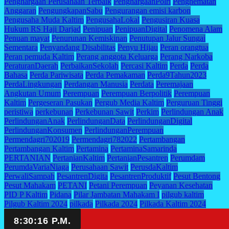
Penghargaan Perusahaan Terbaik
PenghargaanPolri
Penghematan
Anggaran
PengungkapanSabu
Pengurangan emisi karbon
Pengusaha Muda Kaltim
PengusahaLokal
Pengusiran Kuasa
Hukum RS Haji Darjad
Penipuan
PenipuanDigital
Penomena Alam
Penuan mayat
Penurunan Kemiskinan
Penutupan Jalur Sungai
Sementara
Penyandang Disabilitas
Penyu Hijau
Peran orangtua
Peran pemuda Kaltim
Perang anggota Keluarga
Perang Narkoba
PeraturanDaerah
PerbaikanSekolah
Percasi Kaltim
Perda
Perda
Bahasa
Perda Pariwisata
Perda Pemakaman
Perda9Tahun2023
PerdaLingkungan
Perdangan Manusia
Perdata
Peremajaan
Angkutan Umum
Perempuan
Perempuan Berpolitik
Perempuan
Kaltim
Pergeseran Pasukan
Pergub Media Kaltim
Perguruan Tinggi
peristiwa
perkebunan
Perkebunan Sawit
Perkim
Perlindungan Anak
PerlindunganAnak
PerlindunganData
PerlindunganDigital
PerlindunganKonsumen
PerlindunganPerempuan
Permendagri702019
Permendagri782022
Pertambangan
Pertambangan Kaltim
Pertamina
PertaminaSamarinda
PERTANIAN
PertanianKaltim
PertanianPesantren
Perumdam
PerumdaVariaNiaga
Perusahaan Sawit
PerusdaKaltim
PerwaliSampah
PesantrenDigita
PesantrenProduktif
Pesut Bentong
Pesut Mahakam
PETANI
Petani Perempuan
Peyanan Kesehatan
PID P Kaltim
Pidana
Pilar Jambatan Mahakam I
pilgub kaltim
Pilgub Kaltim 2024
pilkada
Pilkada 2024
Pilkada Kaltim 2024
Pilkada Serentak Tahun 2024
Pisah Sambut
Pisah Sambut Gubernur
Pita Asmara
PJ Gubernur
PJ gubernur Kaltim
PKK
PKP
PKS