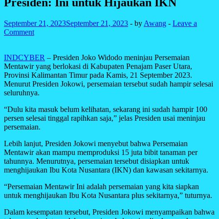
Presiden: Ini untuk Hijaukan IKN
September 21, 2023
September 21, 2023
-
by
Awang
-
Leave a
Comment
INDCYBER
– Presiden Joko Widodo meninjau Persemaian
Mentawir yang berlokasi di Kabupaten Penajam Paser Utara,
Provinsi Kalimantan Timur pada Kamis, 21 September 2023.
Menurut Presiden Jokowi, persemaian tersebut sudah hampir selesai
seluruhnya.
“Dulu kita masuk belum kelihatan, sekarang ini sudah hampir 100
persen selesai tinggal rapihkan saja,” jelas Presiden usai meninjau
persemaian.
Lebih lanjut, Presiden Jokowi menyebut bahwa Persemaian
Mentawir akan mampu memproduksi 15 juta bibit tanaman per
tahunnya. Menurutnya, persemaian tersebut disiapkan untuk
menghijaukan Ibu Kota Nusantara (IKN) dan kawasan sekitarnya.
“Persemaian Mentawir Ini adalah persemaian yang kita siapkan
untuk menghijaukan Ibu Kota Nusantara plus sekitarnya,” tuturnya.
Dalam kesempatan tersebut, Presiden Jokowi menyampaikan bahwa