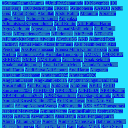
#SungaiKarangMumus
#UnitPPASamarinda
10 November
100
Hari Kerja
1000 desa digital
3KiosK
5GIndonesia
AAKBB
Abdul
Giaz
Abdul Rohim
Abdullah
AbdulRohim
Abdunnur
Abraham
Ingan
Abrasi
AchmadSukamto
Adhyaksa
AdministrasiKependudukan
Adul Rohim
Afif Raihan Harun
AgusAndrianto
Agusriansyah
AhmadMaslihuddin
AI di Dunia
Kerja
AIExperienceCenter
AIIndonesia
Air Bersih
AITechCo
AIUntukKitaSemua
Aivolusi
AIvolusi5G
AKD
Akhmed Reza
Fachlevi
Akmal Malik
Akses Informasi
Aksi bersih-bersih
Aksi
Pencurian
AksiKemanusiaan
Aliansi Mitra Kaltim Bersatu
Aman
Ambon
Ambulance Air
AmbulanTanpaSopir
AMDAL
AMERIKA
SERIKAT
AMKB
AMSIKaltim
Anak Muda
Anak Sekolah
AnakCintaLingkunga
Ananda Emira Moeis
AnandaEmiraMoeis
Andi Harun
Andi Satya Adi Saputra
AndiHarun
Anggaran
Anggaran Kesehatan
Anggaran2025
Anggaran2026
AnggaranDaerah
AngkutanSekolah
AngkutanSungaiDanDanau
AnsorKaltim
Anti Korupsi
AntiScam
AntiSpam
APBD
APBD
Samarinda 2026
APBD2024
APBD2025
APBD2026
APBDKaltim
APBDPerubahan2025
APBDSamarinda
ApelSiagaKarhutla
APPSI
Apresiasi Kreasi Kaltim 2024
Arif Kurniawan
Arus Aras
Arus
mudik
ASerap Aspirasi Warga
AsliNuryadin
ASN
ASNTransportasi
Aspirasi Masyarakat
Aspirasi warga
AspirasiRakyat
AspirasiWarga
Aspol
AstaCita
Aswanuddin
Atasi Banjir
Atasi Pengangguran
Aturan
Aturan Ormas
Audensi
AudiensiMahasiswa
Baharudin Muin
Bahasa Indonesia
Bahaya Narkoba
Bajir
Bakat Musik
Bakti Sosial