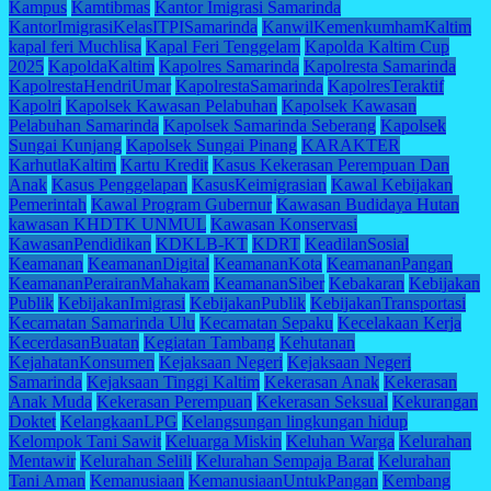
Kampus
Kamtibmas
Kantor Imigrasi Samarinda
KantorImigrasiKelasITPISamarinda
KanwilKemenkumhamKaltim
kapal feri Muchlisa
Kapal Feri Tenggelam
Kapolda Kaltim Cup
2025
KapoldaKaltim
Kapolres Samarinda
Kapolresta Samarinda
KapolrestaHendriUmar
KapolrestaSamarinda
KapolresTeraktif
Kapolri
Kapolsek Kawasan Pelabuhan
Kapolsek Kawasan
Pelabuhan Samarinda
Kapolsek Samarinda Seberang
Kapolsek
Sungai Kunjang
Kapolsek Sungai Pinang
KARAKTER
KarhutlaKaltim
Kartu Kredit
Kasus Kekerasan Perempuan Dan
Anak
Kasus Penggelapan
KasusKeimigrasian
Kawal Kebijakan
Pemerintah
Kawal Program Gubernur
Kawasan Budidaya Hutan
kawasan KHDTK UNMUL
Kawasan Konservasi
KawasanPendidikan
KDKLB-KT
KDRT
KeadilanSosial
Keamanan
KeamananDigital
KeamananKota
KeamananPangan
KeamananPerairanMahakam
KeamananSiber
Kebakaran
Kebijakan
Publik
KebijakanImigrasi
KebijakanPublik
KebijakanTransportasi
Kecamatan Samarinda Ulu
Kecamatan Sepaku
Kecelakaan Kerja
KecerdasanBuatan
Kegiatan Tambang
Kehutanan
KejahatanKonsumen
Kejaksaan Negeri
Kejaksaan Negeri
Samarinda
Kejaksaan Tinggi Kaltim
Kekerasan Anak
Kekerasan
Anak Muda
Kekerasan Perempuan
Kekerasan Seksual
Kekurangan
Doktet
KelangkaanLPG
Kelangsungan lingkungan hidup
Kelompok Tani Sawit
Keluarga Miskin
Keluhan Warga
Kelurahan
Mentawir
Kelurahan Selili
Kelurahan Sempaja Barat
Kelurahan
Tani Aman
Kemanusiaan
KemanusiaanUntukPangan
Kembang