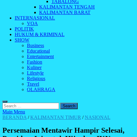
TABALONG
KALIMANTAN TENGAH
KALIMANTAN BARAT
INTERNASIONAL
VOA
POLITIK
HUKUM & KRIMINAL
SHOW
Business
Educational
Entertainment
Fashion
Kuliner
Lifestyle
Religious
Travel
OLAHRAGA
Search
for:
Main Menu
BERANDA
/
KALIMANTAN TIMUR
/
NASIONAL
Persemaian Mentawir Hampir Selesai,