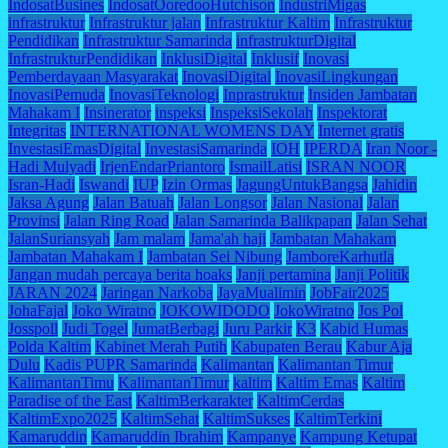
IndosatBusines
IndosatOoredooHutchison
IndustriMigas
infrastruktur
Infrastruktur jalan
Infrastruktur Kaltim
Infrastruktur
Pendidikan
Infrastruktur Samarinda
infrastrukturDigital
InfrastrukturPendidikan
InklusiDigital
Inklusif
Inovasi
Pemberdayaan Masyarakat
InovasiDigital
InovasiLingkungan
InovasiPemuda
InovasiTeknologi
Inprastruktur
Insiden Jambatan
Mahakam I
Insinerator
inspeksi
InspeksiSekolah
Inspektorat
Integritas
INTERNATIONAL WOMENS DAY
Internet gratis
InvestasiEmasDigital
InvestasiSamarinda
IOH
IPERDA
Iran Noor -
Hadi Mulyadi
IrjenEndarPriantoro
IsmailLatisi
ISRAN NOOR
Isran-Hadi
Iswandi
IUP
Izin Ormas
JagungUntukBangsa
Jahidin
Jaksa Agung
Jalan Batuah
Jalan Longsor
Jalan Nasional
Jalan
Provinsi
Jalan Ring Road
Jalan Samarinda Balikpapan
Jalan Sehat
JalanSuriansyah
Jam malam
Jama'ah haji
Jambatan Mahakam
Jambatan Mahakam I
Jambatan Sei Nibung
JamboreKarhutla
Jangan mudah percaya berita hoaks
Janji pertamina
Janji Politik
JARAN 2024
Jaringan Narkoba
JayaMualimin
JobFair2025
JohaFajal
Joko Wiratno
JOKOWIDODO
JokoWiratno
Jos Pol
Josspoll
Judi Togel
JumatBerbagi
Juru Parkir
K3
Kabid Humas
Polda Kaltim
Kabinet Merah Putih
Kabupaten Berau
Kabur Aja
Dulu
Kadis PUPR Samarinda
Kalimantan
Kalimantan Timur
KalimantanTimu
KalimantanTimur
kaltim
Kaltim Emas
Kaltim
Paradise of the East
KaltimBerkarakter
KaltimCerdas
KaltimExpo2025
KaltimSehat
KaltimSukses
KaltimTerkini
Kamaruddin
Kamaruddin Ibrahim
Kampanye
Kampung Ketupat