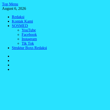
Skip
Top Menu
to
August 6, 2026
content
Redaksi
Kontak Kami
SOSMED
YouTube
Facebook
Instagram
Tik Tok
Struktur Boxs Redaksi
Redaksi
Kontak
Kami
SOSMED
Struktur
Boxs
Redaksi