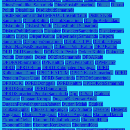
DinasPendidikanSamarinda
DinasSosialSamarinda
Dinasti
Dinasti
Politik
Disabilitas
DisdikbudSamarinda
DisdikbudSamarindaHIMPAUDIInsentifGuru
Dishub Kota
Samarinda
DishubKaltim
DishubSamarinda
DisiplinBerkendara
Diskominfo
Diskusi Public
DiskusiPublikSamarinda
DiskusiPublikSampah
Disnaker
DisnakerSamarinda
Disnakertrans
Kaltim
Dispar
Dispar Kaltim
DisperindagSamarinda
Dispora
Samarinda
DisporaparSamarinda
Distribusi LPG
DistribusiBeras
DistrikNavigasiSamarindap
DitlantasPoldaKaltim
DKP Kaltim
DLH
DLHSamarinda
DOB Kab. Pesisir
Dokter Kaltim
Doktet ke
Politik
Donggala
Dosen
DP2PASamarinda
DP3AKalti
DPDPANSamarinda
DPKKaltim
DPKPelabuhan
DPMPTSP
DPRD
DPRD Berau
DPRD Kabupaten Donggala
DPRD
Kalimantan Timur
DPRD KALTIM
DPRD Kota Samarinda
DPRD
Penajam Paser Utara
DPRD Samarinda
DPRDbSamarinda
DPRDDKI
DPRDDonggala
DPRDKaltim
DPRDKotaSamarinda
DPRDResponsif
DPRDSamarinda
DPRDSamarindaPemkotSamarinda
Dprf
Dr.Sani
Drainase
Dualisme
Dugaan Korupsi
DugaanKekerasanAnak
DugaanPenyalahgunaanJabatan
Durian Melak
Edukasi
EdukasiDigital
EdukasiLingkungan
Edy Suharto
Efesiensi
Efesiensi
Anggaran
Efisiensi Anggaran
EfisiensiAnggaran
EkonomiDaerah
EkonomiDigital
EkonomiDigitalIndonesia
EkonomiHijau
EkonomiKaltim
EkonomiKerakyatan
EkonomiKota