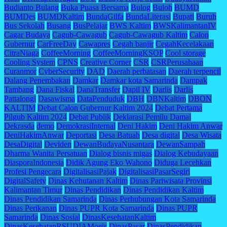
Budianto Bulang
Buka Puasa Bersama
Bulog
Buloh
BUMD
BUMDes
BUMDKaltim
BundaGilfa
BundaLiterasi
Bupati
Buruh
Bus Sekolah
Busang
BusPelajar
BWS Kaltim
BWSKalimantanIV
Cagar Budaya
Cagub-Cawagub
Cagub-Cawagub Kaltim
Calon
Gubernur
CarFreeDay
Cawapres
Cegah banjir
CegahKecelakaan
CitraNiaga
CoffeeMorning
CoffeeMorningKSOP
Cool storage
Cooling System
CPNS
Creative Corner
CSR
CSRPerusahaan
Curanmor
CyberSecurity
DAD
Daerah perbatasan
Daerah terpencil
Dalang Penembakan
Damkar
Damkar kota Samarinda
Dampak
Tambang
Dana Fiskal
DanaTransfer
Dapil IV
Darlis
Darlis
Pattalongi
Dasawisma
DataPenduduk
DBH
DBNKaltim
DBON
KALTIM
Debat Calon Gubernur Kaltim 2024
Debat Pertama
Pilgub Kaltim 2024
Debat Publik
Deklarasi Pemilu Damai
Dekrasda
demo
DemokrasiInternal
Deni Hakim
Deni Hakim Anwar
DeniHakimAnwar
Deportasi
Desa Batuah
Desa digital
Desa Wisata
DesaDigital
Deviden
DewanBudayaNusantara
DewanSampah
Dharma Wanita Persatuan
Dialog bisnis migas
Dialog Kebudayaan
DiasporaIndonesia
Didik Agung Eko Wahono
Diduga Lecehkan
Profesi Pengecara
DigitalisasiPajak
DigitalisasiPasarSegiri
DigitalSafety
Dinas Kehutanan Kaltim
Dinas Pariwisata Provinsi
Kalimantan Timur
Dinas Pendidikan
Dinas Pendidikan Kaltim
Dinas Pendidikan Samarinda
Dinas Perhubungan Kota Samarinda
Dinas Perikanan
Dinas PUPR Kota Samarinda
Dinas PUPR
Samarinda
Dinas Sosial
DinasKesehatanKaltim
DinasKesehatanRSUDIAMoeis
DinasPasar
DinasPendidikan