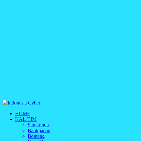
Indonesia Cyber
HOME
Media Cetak, Online & Streaming
KAL-TIM
Samarinda
Balikpapan
Bontang