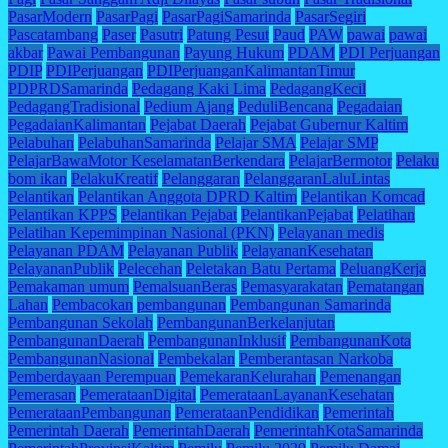
PasarModern
PasarPagi
PasarPagiSamarinda
PasarSegiri
Pascatambang
Paser
Pasutri
Patung Pesut
Paud
PAW
pawai
pawai
akbar
Pawai Pembangunan
Payung Hukum
PDAM
PDI Perjuangan
PDIP
PDIPerjuangan
PDIPerjuanganKalimantanTimur
PDPRDSamarinda
Pedagang Kaki Lima
PedagangKecil
PedagangTradisional
Pedium Ajang
PeduliBencana
Pegadaian
PegadaianKalimantan
Pejabat Daerah
Pejabat Gubernur Kaltim
Pelabuhan
PelabuhanSamarinda
Pelajar SMA
Pelajar SMP
PelajarBawaMotor KeselamatanBerkendara
PelajarBermotor
Pelaku
bom ikan
PelakuKreatif
Pelanggaran
PelanggaranLaluLintas
Pelantikan
Pelantikan Anggota DPRD Kaltim
Pelantikan Komcad
Pelantikan KPPS
Pelantikan Pejabat
PelantikanPejabat
Pelatihan
Pelatihan Kepemimpinan Nasional (PKN)
Pelayanan medis
Pelayanan PDAM
Pelayanan Publik
PelayananKesehatan
PelayananPublik
Pelecehan
Peletakan Batu Pertama
PeluangKerja
Pemakaman umum
PemalsuanBeras
Pemasyarakatan
Pematangan
Lahan
Pembacokan
pembangunan
Pembangunan Samarinda
Pembangunan Sekolah
PembangunanBerkelanjutan
PembangunanDaerah
PembangunanInklusif
PembangunanKota
PembangunanNasional
Pembekalan
Pemberantasan Narkoba
Pemberdayaan Perempuan
PemekaranKelurahan
Pemenangan
Pemerasan
PemerataanDigital
PemerataanLayananKesehatan
PemerataanPembangunan
PemerataanPendidikan
Pemerintah
Pemerintah Daerah
PemerintahDaerah
PemerintahKotaSamarinda