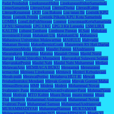
Padat Penduduk
LingkunganHidup
LingkunganHidupSamarinda
LintasSamarinda
LiterasiAnak
LiterasiDigital
LiterasiKaltim
LiterasiKeuangan
LKPJ
Loa Bakung
Loa janan Ilir
Logistik KPU
Berau
Logistik Pemilu
Logistik Pilkada KPU Kota Samarinda
LOMBA
LongLifeFishStorage
Longsor
LowonganKerjaSamarinda
LP NU Samarinda
LPG 3 KG
LPG 3 Kg Langgka
LSM LIRA
KALTIM
Lubang Tambang
Lumbung Pangan
M.Said
Mahakam
Investment Forum
Mahakam Ulu
MahakamUlu
Mahasiswa
Mahasiswa Universitas Mulawarman
MAHULU
Mahyudin
Makanan Bergizi
MakanBergiziGratis
Manajemen RS Haji Darjad
ManajemenMedia
Mandiri
Mandiri Pangan
MAndriansya
Marangkayu
Marantua
Maratua
Masalah Ormas
Masjid Nurul
Inayaat
Masjid Shirothol Mustaqiem
Masyarakat Sulawesi Selatan
MasyarakatPesisir
Maulid Nabi
Maulid Nabi Muhammad
Mediasi
MelawanArus
MEMBACA BUKU
Mengamuk
Mengurangi
kemacetan
Menjaga Lingkungan
Mentawir
Menteri Kebudayaan
Merah-putih
MerawatPertiwi
Meriahnya HUT RI
Mewah
PejabatInstruksi Mendagri
Minyak Goreng
Minyak Goreng Mahal
MitigasiBencana
MMP
Modena
Modern
Mohammad Novan
Syahronny Pasie
MohammadNovanSyahronnyPasie
MohmadYasin
Moral
Motivasi
MTQ Kaltim
Muara Berau
muara muntai
Muay
Thai
Mugirejo
Muhammad Andriansyah
Muhammad Novan
Syahroni Pasie
Muhammad Samsun
MuhammadAndriansyah
MUHAMMADIYAH
MuhammadSamsun
MUKTAMAR
MulawarmanChampionship2025
MunasAPPSI2025
Musda VI