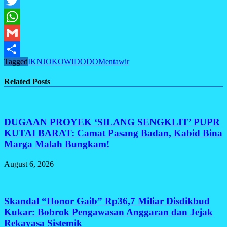
Facebook
Twitter
WhatsApp
Gmail
Tagged
IKN
JOKOWIDODO
Mentawir
Share
Related Posts
DUGAAN PROYEK ‘SILANG SENGKLIT’ PUPR
KUTAI BARAT: Camat Pasang Badan, Kabid Bina
Marga Malah Bungkam!
August 6, 2026
Skandal “Honor Gaib” Rp36,7 Miliar Disdikbud
Kukar: Bobrok Pengawasan Anggaran dan Jejak
Rekayasa Sistemik