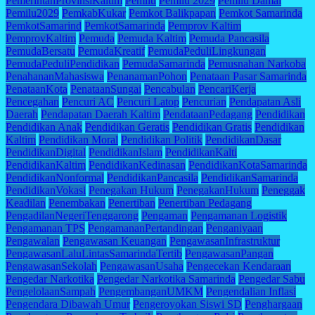
PemerintahProvinsiKaltim
Pemilu
Pemilu 2029
Pemilu Damai
Pemilu2029
PemkabKukar
Pemkot Balikpapan
Pemkot Samarinda
PemkotSamarind
PemkotSamarinda
Pemprov Kaltim
PemprovKaltim
Pemuda
Pemuda Kaltim
Pemuda Pancasila
PemudaBersatu
PemudaKreatif
PemudaPeduliLingkungan
PemudaPeduliPendidikan
PemudaSamarinda
Pemusnahan Narkoba
PenahananMahasiswa
PenanamanPohon
Penataan Pasar Samarinda
PenataanKota
PenataanSungai
Pencabulan
PencariKerja
Pencegahan
Pencuri AC
Pencuri Latop
Pencurian
Pendapatan Asli
Daerah
Pendapatan Daerah Kaltim
PendataanPedagang
Pendidikan
Pendidikan Anak
Pendidikan Geratis
Pendidikan Gratis
Pendidikan
Kaltim
Pendidikan Moral
Pendidikan Politik
PendidikanDasar
PendidikanDigital
PendidikanIslam
PendidikanKalti
PendidikanKaltim
PendidikanKedinasan
PendidikanKotaSamarinda
PendidikanNonformal
PendidikanPancasila
PendidikanSamarinda
PendidikanVokasi
Penegakan Hukum
PenegakanHukum
Peneggak
Keadilan
Penembakan
Penertiban
Penertiban Pedagang
PengadilanNegeriTenggarong
Pengaman
Pengamanan Logistik
Pengamanan TPS
PengamananPertandingan
Penganiyaan
Pengawalan
Pengawasan Keuangan
PengawasanInfrastruktur
PengawasanLaluLintasSamarindaTertib
PengawasanPangan
PengawasanSekolah
PengawasanUsaha
Pengecekan Kendaraan
Pengedar Narkotika
Pengedar Narkotika Samarinda
Pengedar Sabu
PengelolaanSampah
PengembanganUMKM
Pengendalian Inflasi
Pengendara Dibawah Umur
Pengeroyokan Siswi SD
Penghargaan