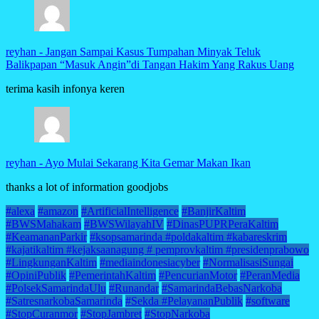
reyhan
-
Jangan Sampai Kasus Tumpahan Minyak Teluk
Balikpapan “Masuk Angin”di Tangan Hakim Yang Rakus Uang
terima kasih infonya keren
reyhan
-
Ayo Mulai Sekarang Kita Gemar Makan Ikan
thanks a lot of information goodjobs
#alexa
#amazon
#ArtificialIntelligence
#BanjirKaltim
#BWSMahakam
#BWSWilayahIV
#DinasPUPRPeraKaltim
#KeamananParkir
#ksopsamarinda #poldakaltim #kabareskrim
#kajatikaltim #kejaksaanagung # pemprovkaltim #presidenprabowo
#LingkunganKaltim
#mediaindonesiacyber
#NormalisasiSungai
#OpiniPublik
#PemerintahKaltim
#PencurianMotor
#PeranMedia
#PolsekSamarindaUlu
#Runandar
#SamarindaBebasNarkoba
#SatresnarkobaSamarinda
#Sekda #PelayananPublik
#software
#StopCuranmor
#StopJambret
#StopNarkoba