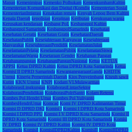
Mapan
Kemenimipas
Kemenko Polhukam
KemenkumhamKaltim
Kementerian Komunikasi dan Digital (Komdig
Kementerian Sosial
KementerianImigrasi
Kenakalan remaja
Kenyah Lepoq Bem Kaltim
Kepala Daerah
kepolisian
Kerajinan
Keributan
Kerukunan warga
Kerusakan kendaraan
Kesbang PoL
Kesbangpol Kaltim
Kesbangpol Samarinda
KesbangpolSamarinda
Kesehatan
Kesehatan Geratis
Kesehatan Gratis
KesehatanDaerah
KesehatanPublik
Kesejahteraan Karyawan
Kesejahteraan
Masyarakat
KesejahteraanPendidik
KeselamatanJalan
KeselamatanPelajar
KeselamatanPublik
KeselamatanSiswa
KeselamatanWarga
Kesetaraan Gender
Ketahanan Pangan
Ketahananpangan
KetahananPanganNasional
Ketua
KETUA
APPSI
Ketua DPRD Kaltim
Ketua DPRD Kota Samarinda
Ketua
Komisi II DPRD Samarinda
KewarganegaraanGanda
KHDTK
Unmul
Kinerja Pemerintah Daerah
Kios Penyeimbang
Kisruh sawit
Kutim
KKN Unmul
KNPI
Kodam VI.Mulawarman
KolaborasiLingkungan
KolaborasiLintasSektor
KolaborasiPendidikan
KolaborasiPolriSantri
Kolam Retensi
Kombes Pol Hendri Umar
Kombes Pol Yuliyanto
KombesHendriUmar
Komcad
Komi IV DPRD Kalimantan Timur
Komisi D DPRD DKI
Komisi I
Komisi I DPRD Kota Samarinda
Komisi I DPRD PPU
Komisi I V DPRD Kota Samarinda
Komisi II
DPRD Kota Samarinda
Komisi III DPRD Kota Samarinda
Komisi
IV DPRD
Komisi IV DPRD Kaltim
Komisi IV DPRD Kota
Samarinda
KomisiI
KomisiIDPRDKaltim
KomisiII
KomisiIIDPRD