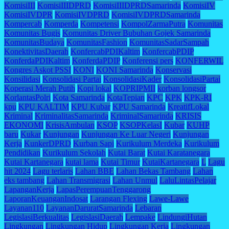
KomisiIII
KomisiIIIDPRD
KomisiIIIDPRDSamarinda
KomisiIV
KomisiIVDPR
KomisiIVDPRD
KomisiIVDPRDSamarinda
Kompercab
Komperda
Kompetensi
KompolZarmaPutra
Komunitas
Komunitas Bugis
Komunitas Driver Bubuhan Gojek Samarinda
KomunitasBudaya
KomunitasFashion
KomunitasSadarSampah
KonektivitasDaerah
KonfercabPDIKaltim
KonfercabPDIP
KonferdaPDIKaltim
KonferdaPDIP
Konferensi pers
KONFERWIL
Kongres Askot PSSI
KONI
KONI Samarinda
Konservasi
Konsilidasi
Konsolidasi Partai
KonsolidasiKader
KonsolidasiPartai
Koperasi Merah Putih
Kopi lokal
KOPRIPMII
korban longsor
KorlantasPolri
Kota Samarinda
KotaTepian
KPC
KPK
KPK-RI
kpu
KPU KALTIM
KPU Kubar
KPU Samarinda
KreatifLokal
Kriminal
KriminalitasSamarinda
KriminalSamarinda
KRISIS
EKONOMI
KrisisAmbulan
KSOP
KSOPKelasI
Kubar
KUHP
baru
Kukar
Kunjungan
Kunjungan Ke Luar Negeri
Kunjungan
Kerja
KunkerDPRD
Kurban Sapi
Kurikulum Merdeka
Kurikulum
Pendidikan
Kurikulum Sekolah
Kutai Barat
Kutai Karatanegara
Kutai Kartanegara
kutai lama
Kutai Timur
KutaiKartanegara
L
Lagu
hit 2024
Lagu terlaris
Lahan BBE
Lahan Bekas Tambang
Lahan
eks tambang
Lahan Transmigrasi
Lahan Unmul
LaluLintasPelajar
LapanganKerja
LapasPerempuanTenggarong
LaporanKeuanganIndosat
Larangan Flexing
Lawe-Lawe
Layanan110
LayananDaruratSamarinda
Lebaran
LegislasiBerkualitas
LegislasiDaerah
Lempake
LindungiHutan
Lingkungan
Lingkungan Hidup
Lingkungan Kerja
Lingkungan