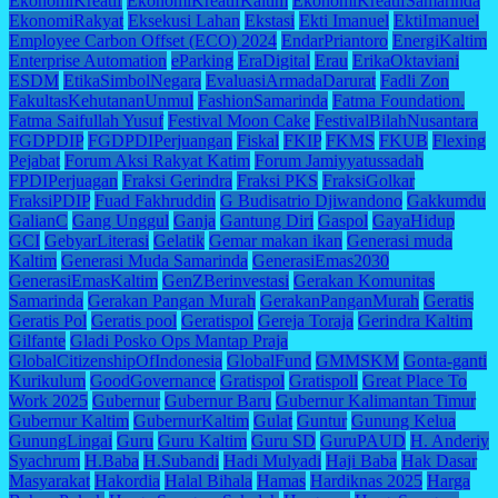
EkonomiKreatif
EkonomiKreatifKaltim
EkonomiKreatifSamarinda
EkonomiRakyat
Eksekusi Lahan
Ekstasi
Ekti Imanuel
EktiImanuel
Employee Carbon Offset (ECO) 2024
EndarPriantoro
EnergiKaltim
Enterprise Automation
eParking
EraDigital
Erau
ErikaOktaviani
ESDM
EtikaSimbolNegara
EvaluasiArmadaDarurat
Fadli Zon
FakultasKehutananUnmul
FashionSamarinda
Fatma Foundation.
Fatma Saifullah Yusuf
Festival Moon Cake
FestivalBilahNusantara
FGDPDIP
FGDPDIPerjuangan
Fiskal
FKIP
FKMS
FKUB
Flexing
Pejabat
Forum Aksi Rakyat Katim
Forum Jamiyyatussadah
FPDIPerjuagan
Fraksi Gerindra
Fraksi PKS
FraksiGolkar
FraksiPDIP
Fuad Fakhruddin
G Budisatrio Djiwandono
Gakkumdu
GalianC
Gang Unggul
Ganja
Gantung Diri
Gaspol
GayaHidup
GCI
GebyarLiterasi
Gelatik
Gemar makan ikan
Generasi muda
Kaltim
Generasi Muda Samarinda
GenerasiEmas2030
GenerasiEmasKaltim
GenZBerinvestasi
Gerakan Komunitas
Samarinda
Gerakan Pangan Murah
GerakanPanganMurah
Geratis
Geratis Pol
Geratis pool
Geratispol
Gereja Toraja
Gerindra Kaltim
Gilfante
Gladi Posko Ops Mantap Praja
GlobalCitizenshipOfIndonesia
GlobalFund
GMMSKM
Gonta-ganti
Kurikulum
GoodGovernance
Gratispol
Gratispoll
Great Place To
Work 2025
Gubernur
Gubernur Baru
Gubernur Kalimantan Timur
Gubernur Kaltim
GubernurKaltim
Gulat
Guntur
Gunung Kelua
GunungLingai
Guru
Guru Kaltim
Guru SD
GuruPAUD
H. Anderiy
Syachrum
H.Baba
H.Subandi
Hadi Mulyadi
Haji Baba
Hak Dasar
Masyarakat
Hakordia
Halal Bihala
Hamas
Hardiknas 2025
Harga