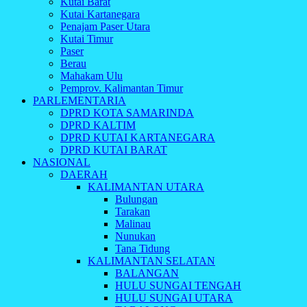
Kutai Barat
Kutai Kartanegara
Penajam Paser Utara
Kutai Timur
Paser
Berau
Mahakam Ulu
Pemprov. Kalimantan Timur
PARLEMENTARIA
DPRD KOTA SAMARINDA
DPRD KALTIM
DPRD KUTAI KARTANEGARA
DPRD KUTAI BARAT
NASIONAL
DAERAH
KALIMANTAN UTARA
Bulungan
Tarakan
Malinau
Nunukan
Tana Tidung
KALIMANTAN SELATAN
BALANGAN
HULU SUNGAI TENGAH
HULU SUNGAI UTARA