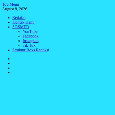
Skip
Top Menu
to
August 8, 2026
content
Redaksi
Kontak Kami
SOSMED
YouTube
Facebook
Instagram
Tik Tok
Struktur Boxs Redaksi
Redaksi
Kontak
Kami
SOSMED
Struktur
Boxs
Redaksi