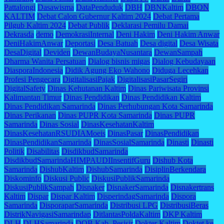
Pattalongi
Dasawisma
DataPenduduk
DBH
DBNKaltim
DBON
KALTIM
Debat Calon Gubernur Kaltim 2024
Debat Pertama
Pilgub Kaltim 2024
Debat Publik
Deklarasi Pemilu Damai
Dekrasda
demo
DemokrasiInternal
Deni Hakim
Deni Hakim Anwar
DeniHakimAnwar
Deportasi
Desa Batuah
Desa digital
Desa Wisata
DesaDigital
Deviden
DewanBudayaNusantara
DewanSampah
Dharma Wanita Persatuan
Dialog bisnis migas
Dialog Kebudayaan
DiasporaIndonesia
Didik Agung Eko Wahono
Diduga Lecehkan
Profesi Pengecara
DigitalisasiPajak
DigitalisasiPasarSegiri
DigitalSafety
Dinas Kehutanan Kaltim
Dinas Pariwisata Provinsi
Kalimantan Timur
Dinas Pendidikan
Dinas Pendidikan Kaltim
Dinas Pendidikan Samarinda
Dinas Perhubungan Kota Samarinda
Dinas Perikanan
Dinas PUPR Kota Samarinda
Dinas PUPR
Samarinda
Dinas Sosial
DinasKesehatanKaltim
DinasKesehatanRSUDIAMoeis
DinasPasar
DinasPendidikan
DinasPendidikanSamarinda
DinasSosialSamarinda
Dinasti
Dinasti
Politik
Disabilitas
DisdikbudSamarinda
DisdikbudSamarindaHIMPAUDIInsentifGuru
Dishub Kota
Samarinda
DishubKaltim
DishubSamarinda
DisiplinBerkendara
Diskominfo
Diskusi Public
DiskusiPublikSamarinda
DiskusiPublikSampah
Disnaker
DisnakerSamarinda
Disnakertrans
Kaltim
Dispar
Dispar Kaltim
DisperindagSamarinda
Dispora
Samarinda
DisporaparSamarinda
Distribusi LPG
DistribusiBeras
DistrikNavigasiSamarindap
DitlantasPoldaKaltim
DKP Kaltim
DLH
DLHSamarinda
DOB Kab. Pesisir
Dokter Kaltim
Doktet ke