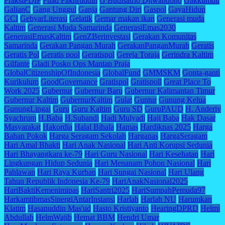
FraksiPDIP
Fuad Fakhruddin
G Budisatrio Djiwandono
Gakkumdu
GalianC
Gang Unggul
Ganja
Gantung Diri
Gaspol
GayaHidup
GCI
GebyarLiterasi
Gelatik
Gemar makan ikan
Generasi muda
Kaltim
Generasi Muda Samarinda
GenerasiEmas2030
GenerasiEmasKaltim
GenZBerinvestasi
Gerakan Komunitas
Samarinda
Gerakan Pangan Murah
GerakanPanganMurah
Geratis
Geratis Pol
Geratis pool
Geratispol
Gereja Toraja
Gerindra Kaltim
Gilfante
Gladi Posko Ops Mantap Praja
GlobalCitizenshipOfIndonesia
GlobalFund
GMMSKM
Gonta-ganti
Kurikulum
GoodGovernance
Gratispol
Gratispoll
Great Place To
Work 2025
Gubernur
Gubernur Baru
Gubernur Kalimantan Timur
Gubernur Kaltim
GubernurKaltim
Gulat
Guntur
Gunung Kelua
GunungLingai
Guru
Guru Kaltim
Guru SD
GuruPAUD
H. Anderiy
Syachrum
H.Baba
H.Subandi
Hadi Mulyadi
Haji Baba
Hak Dasar
Masyarakat
Hakordia
Halal Bihala
Hamas
Hardiknas 2025
Harga
Bahan Pokok
Harga Seragam Sekolah
Harganas
HargaSeragam
Hari Amal Bhakti
Hari Anak Nasional
Hari Anti Korupsi Sedunia
Hari Bhayangkara ke-79
Hari Guru Nasional
Hari Kesehatan
Hari
Lingkungan Hidup Sedunia
Hari Menanam Pohon Nasional
Hari
Pahlawan
Hari Raya Kurban
Hari Sungai Nasional
Hari Ulang
Tahun Republik Indonesia Ke-79
HariAnakNasional2025
HariBaktiKemenimipas
HariSantri2025
HariSumpahPemuda97
HarkamtibmasSinergiAntarInstansi
Harlah
Harlah NU
Harumkan
Klatim
Hasanuddin Mas'ud
Hasto Kristiyanto
HearingDPRD
Helmi
Abdullah
HelmWajib
Hemat BBM
Hendri Umar