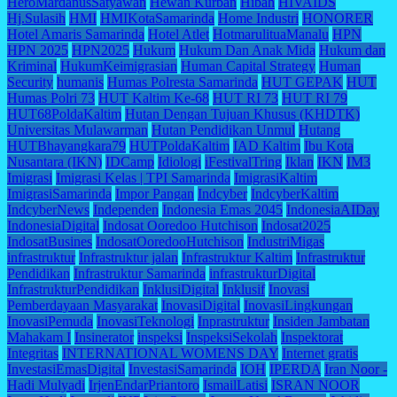
HeroMardanusSatyawan
Hewan Kurban
Hibah
HIVAIDS
Hj.Sulasih
HMI
HMIKotaSamarinda
Home Industri
HONORER
Hotel Amaris Samarinda
Hotel Atlet
HotmarulituaManalu
HPN
HPN 2025
HPN2025
Hukum
Hukum Dan Anak Mida
Hukum dan
Kriminal
HukumKeimigrasian
Human Capital Strategy
Human
Security
humanis
Humas Polresta Samarinda
HUT GEPAK
HUT
Humas Polri 73
HUT Kaltim Ke-68
HUT RI 73
HUT RI 79
HUT68PoldaKaltim
Hutan Dengan Tujuan Khusus (KHDTK)
Universitas Mulawarman
Hutan Pendidikan Unmul
Hutang
HUTBhayangkara79
HUTPoldaKaltim
IAD Kaltim
Ibu Kota
Nusantara (IKN)
IDCamp
Idiologi
iFestivalTring
Iklan
IKN
IM3
Imigrasi
Imigrasi Kelas | TPI Samarinda
ImigrasiKaltim
ImigrasiSamarinda
Impor Pangan
Indcyber
IndcyberKaltim
IndcyberNews
Independen
Indonesia Emas 2045
IndonesiaAIDay
IndonesiaDigital
Indosat Ooredoo Hutchison
Indosat2025
IndosatBusines
IndosatOoredooHutchison
IndustriMigas
infrastruktur
Infrastruktur jalan
Infrastruktur Kaltim
Infrastruktur
Pendidikan
Infrastruktur Samarinda
infrastrukturDigital
InfrastrukturPendidikan
InklusiDigital
Inklusif
Inovasi
Pemberdayaan Masyarakat
InovasiDigital
InovasiLingkungan
InovasiPemuda
InovasiTeknologi
Inprastruktur
Insiden Jambatan
Mahakam I
Insinerator
inspeksi
InspeksiSekolah
Inspektorat
Integritas
INTERNATIONAL WOMENS DAY
Internet gratis
InvestasiEmasDigital
InvestasiSamarinda
IOH
IPERDA
Iran Noor -
Hadi Mulyadi
IrjenEndarPriantoro
IsmailLatisi
ISRAN NOOR