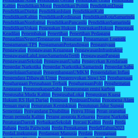
Pendidikan Anak
Pendidikan Geratis
Pendidikan Gratis
Pendidikan
Kaltim
Pendidikan Moral
Pendidikan Politik
PendidikanDasar
PendidikanDigital
PendidikanIslam
PendidikanKalti
PendidikanKaltim
PendidikanKedinasan
PendidikanKotaSamarinda
PendidikanNonformal
PendidikanPancasila
PendidikanSamarinda
PendidikanVokasi
Penegakan Hukum
PenegakanHukum
Peneggak
Keadilan
Penembakan
Penertiban
Penertiban Pedagang
PengadilanNegeriTenggarong
Pengaman
Pengamanan Logistik
Pengamanan TPS
PengamananPertandingan
Penganiyaan
Pengawalan
Pengawasan Keuangan
PengawasanInfrastruktur
PengawasanLaluLintasSamarindaTertib
PengawasanPangan
PengawasanSekolah
PengawasanUsaha
Pengecekan Kendaraan
Pengedar Narkotika
Pengedar Narkotika Samarinda
Pengedar Sabu
PengelolaanSampah
PengembanganUMKM
Pengendalian Inflasi
Pengendara Dibawah Umur
Pengeroyokan Siswi SD
Penghargaan
Penghargaan Perusahaan Terbaik
PenghargaanPolri
Penghematan
Anggaran
PengungkapanSabu
Pengurangan emisi karbon
Pengusaha Muda Kaltim
PengusahaLokal
Pengusiran Kuasa
Hukum RS Haji Darjad
Penipuan
PenipuanDigital
Penomena Alam
Penuan mayat
Penurunan Kemiskinan
Penutupan Jalur Sungai
Sementara
Penyandang Disabilitas
Penyu Hijau
Peran orangtua
Peran pemuda Kaltim
Perang anggota Keluarga
Perang Narkoba
PeraturanDaerah
PerbaikanSekolah
Percasi Kaltim
Perda
Perda
Bahasa
Perda Pariwisata
Perda Pemakaman
Perda9Tahun2023
PerdaLingkungan
Perdangan Manusia
Perdata
Peremajaan