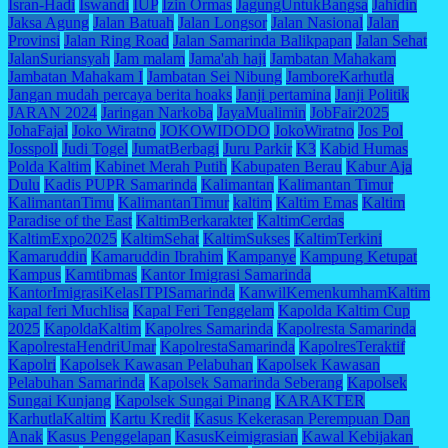
Isran-Hadi
Iswandi
IUP
Izin Ormas
JagungUntukBangsa
Jahidin
Jaksa Agung
Jalan Batuah
Jalan Longsor
Jalan Nasional
Jalan
Provinsi
Jalan Ring Road
Jalan Samarinda Balikpapan
Jalan Sehat
JalanSuriansyah
Jam malam
Jama'ah haji
Jambatan Mahakam
Jambatan Mahakam I
Jambatan Sei Nibung
JamboreKarhutla
Jangan mudah percaya berita hoaks
Janji pertamina
Janji Politik
JARAN 2024
Jaringan Narkoba
JayaMualimin
JobFair2025
JohaFajal
Joko Wiratno
JOKOWIDODO
JokoWiratno
Jos Pol
Josspoll
Judi Togel
JumatBerbagi
Juru Parkir
K3
Kabid Humas
Polda Kaltim
Kabinet Merah Putih
Kabupaten Berau
Kabur Aja
Dulu
Kadis PUPR Samarinda
Kalimantan
Kalimantan Timur
KalimantanTimu
KalimantanTimur
kaltim
Kaltim Emas
Kaltim
Paradise of the East
KaltimBerkarakter
KaltimCerdas
KaltimExpo2025
KaltimSehat
KaltimSukses
KaltimTerkini
Kamaruddin
Kamaruddin Ibrahim
Kampanye
Kampung Ketupat
Kampus
Kamtibmas
Kantor Imigrasi Samarinda
KantorImigrasiKelasITPISamarinda
KanwilKemenkumhamKaltim
kapal feri Muchlisa
Kapal Feri Tenggelam
Kapolda Kaltim Cup
2025
KapoldaKaltim
Kapolres Samarinda
Kapolresta Samarinda
KapolrestaHendriUmar
KapolrestaSamarinda
KapolresTeraktif
Kapolri
Kapolsek Kawasan Pelabuhan
Kapolsek Kawasan
Pelabuhan Samarinda
Kapolsek Samarinda Seberang
Kapolsek
Sungai Kunjang
Kapolsek Sungai Pinang
KARAKTER
KarhutlaKaltim
Kartu Kredit
Kasus Kekerasan Perempuan Dan
Anak
Kasus Penggelapan
KasusKeimigrasian
Kawal Kebijakan