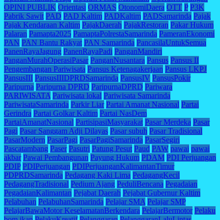
OPINI PUBLIK
Orientasi
ORMAS
OtonomiDaera
OTT
P
P3K
Pabrik Sawit
PAD
PAD Kaltim
PADKaltim
PADSamarinda
Pajak
Pajak Kendaraan Kaltim
PajakDaerah
PajakRestoran
Pakar Hukum
Palaran
Pamapta2025
PamaptaPolrestaSamarinda
PameranEkonomi
PAN
PAN Bantu Rakyat
PAN Samarinda
PancasilaUntukSemua
PanenRayaJagung
PanenRayaPadi
PanganMandiri
PanganMurahOperasiPasar
PanganNusantara
Pansus
Pansus II
Pengembangan Pariwisata
Pansus Ketenagakerjaan
Pansus LKPJ
PansusIII
PansusIIIDPRDSamarinda
PansusIV
PansusPokir
Paripurna
Paripurna DPRD
ParipurnaDPRD
Pariwara
PARIWISATA
Pariwisata lokal
Pariwisata Samarinda
PariwisataSamarinda
Parkir Liar
Partai Amanat Nasional
Partai
Gerindra
Partai Golkar Kaltim
Partai NasDem
PartaiAmanatNasional
PartisipasiMasyarakat
Pasar Merdeka
Pasar
Pagi
Pasar Sanggam Adji Dilayas
Pasar subuh
Pasar Tradisional
PasarModern
PasarPagi
PasarPagiSamarinda
PasarSegiri
Pascatambang
Paser
Pasutri
Patung Pesut
Paud
PAW
pawai
pawai
akbar
Pawai Pembangunan
Payung Hukum
PDAM
PDI Perjuangan
PDIP
PDIPerjuangan
PDIPerjuanganKalimantanTimur
PDPRDSamarinda
Pedagang Kaki Lima
PedagangKecil
PedagangTradisional
Pedium Ajang
PeduliBencana
Pegadaian
PegadaianKalimantan
Pejabat Daerah
Pejabat Gubernur Kaltim
Pelabuhan
PelabuhanSamarinda
Pelajar SMA
Pelajar SMP
PelajarBawaMotor KeselamatanBerkendara
PelajarBermotor
Pelaku
bom ikan
PelakuKreatif
Pelanggaran
PelanggaranLaluLintas