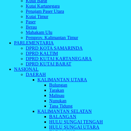
Kutai Barat
Kutai Kartanegara
Penajam Paser Utara
Kutai Timur
Paser
Berau
Mahakam Ulu
Pemprov. Kalimantan Timur
PARLEMENTARIA
DPRD KOTA SAMARINDA
DPRD KALTIM
DPRD KUTAI KARTANEGARA
DPRD KUTAI BARAT
NASIONAL
DAERAH
KALIMANTAN UTARA
Bulungan
Tarakan
Malinau
Nunukan
Tana Tidung
KALIMANTAN SELATAN
BALANGAN
HULU SUNGAI TENGAH
HULU SUNGAI UTARA