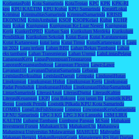
KorlantasPolri
Kota Samarinda
KotaTepian
KPC
KPK
KPK-RI
kpu
KPU KALTIM
KPU Kubar
KPU Samarinda
KreatifLokal
Kriminal
KriminalitasSamarinda
KriminalSamarinda
KRISIS
EKONOMI
KrisisAmbulan
KSOP
KSOPKelasI
Kubar
KUHP
baru
Kukar
Kunjungan
Kunjungan Ke Luar Negeri
Kunjungan
Kerja
KunkerDPRD
Kurban Sapi
Kurikulum Merdeka
Kurikulum
Pendidikan
Kurikulum Sekolah
Kutai Barat
Kutai Karatanegara
Kutai Kartanegara
kutai lama
Kutai Timur
KutaiKartanegara
L
Lagu
hit 2024
Lagu terlaris
Lahan BBE
Lahan Bekas Tambang
Lahan
eks tambang
Lahan Transmigrasi
Lahan Unmul
LaluLintasPelajar
LapanganKerja
LapasPerempuanTenggarong
LaporanKeuanganIndosat
Larangan Flexing
Lawe-Lawe
Layanan110
LayananDaruratSamarinda
Lebaran
LegislasiBerkualitas
LegislasiDaerah
Lempake
LindungiHutan
Lingkungan
Lingkungan Hidup
Lingkungan Kerja
Lingkungan
Padat Penduduk
LingkunganHidup
LingkunganHidupSamarinda
LintasSamarinda
LiterasiAnak
LiterasiDigital
LiterasiKaltim
LiterasiKeuangan
LKPJ
Loa Bakung
Loa janan Ilir
Logistik KPU
Berau
Logistik Pemilu
Logistik Pilkada KPU Kota Samarinda
LOMBA
LongLifeFishStorage
Longsor
LowonganKerjaSamarinda
LP NU Samarinda
LPG 3 KG
LPG 3 Kg Langgka
LSM LIRA
KALTIM
Lubang Tambang
Lumbung Pangan
M.Said
Mahakam
Investment Forum
Mahakam Ulu
MahakamUlu
Mahasiswa
Mahasiswa Universitas Mulawarman
MAHULU
Mahyudin
Makanan Bergizi
MakanBergiziGratis
Manajemen RS Haji Darjad