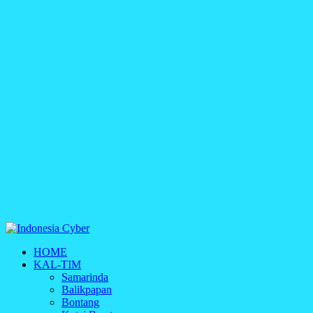
Indonesia Cyber
HOME
Media Cetak, Online & Streaming
KAL-TIM
Samarinda
Balikpapan
Bontang