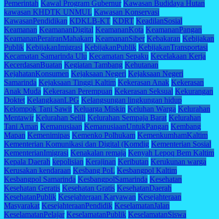
Pemerintah
Kawal Program Gubernur
Kawasan Budidaya Hutan
kawasan KHDTK UNMUL
Kawasan Konservasi
KawasanPendidikan
KDKLB-KT
KDRT
KeadilanSosial
Keamanan
KeamananDigital
KeamananKota
KeamananPangan
KeamananPerairanMahakam
KeamananSiber
Kebakaran
Kebijakan
Publik
KebijakanImigrasi
KebijakanPublik
KebijakanTransportasi
Kecamatan Samarinda Ulu
Kecamatan Sepaku
Kecelakaan Kerja
KecerdasanBuatan
Kegiatan Tambang
Kehutanan
KejahatanKonsumen
Kejaksaan Negeri
Kejaksaan Negeri
Samarinda
Kejaksaan Tinggi Kaltim
Kekerasan Anak
Kekerasan
Anak Muda
Kekerasan Perempuan
Kekerasan Seksual
Kekurangan
Doktet
KelangkaanLPG
Kelangsungan lingkungan hidup
Kelompok Tani Sawit
Keluarga Miskin
Keluhan Warga
Kelurahan
Mentawir
Kelurahan Selili
Kelurahan Sempaja Barat
Kelurahan
Tani Aman
Kemanusiaan
KemanusiaanUntukPangan
Kembang
Mapan
Kemenimipas
Kemenko Polhukam
KemenkumhamKaltim
Kementerian Komunikasi dan Digital (Komdig
Kementerian Sosial
KementerianImigrasi
Kenakalan remaja
Kenyah Lepoq Bem Kaltim
Kepala Daerah
kepolisian
Kerajinan
Keributan
Kerukunan warga
Kerusakan kendaraan
Kesbang PoL
Kesbangpol Kaltim
Kesbangpol Samarinda
KesbangpolSamarinda
Kesehatan
Kesehatan Geratis
Kesehatan Gratis
KesehatanDaerah
KesehatanPublik
Kesejahteraan Karyawan
Kesejahteraan
Masyarakat
KesejahteraanPendidik
KeselamatanJalan
KeselamatanPelajar
KeselamatanPublik
KeselamatanSiswa