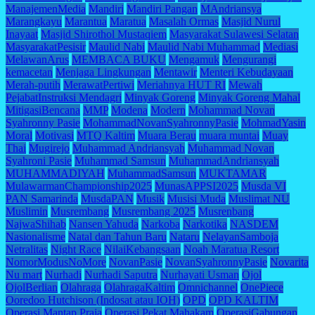
ManajemenMedia
Mandiri
Mandiri Pangan
MAndriansya
Marangkayu
Marantua
Maratua
Masalah Ormas
Masjid Nurul
Inayaat
Masjid Shirothol Mustaqiem
Masyarakat Sulawesi Selatan
MasyarakatPesisir
Maulid Nabi
Maulid Nabi Muhammad
Mediasi
MelawanArus
MEMBACA BUKU
Mengamuk
Mengurangi
kemacetan
Menjaga Lingkungan
Mentawir
Menteri Kebudayaan
Merah-putih
MerawatPertiwi
Meriahnya HUT RI
Mewah
PejabatInstruksi Mendagri
Minyak Goreng
Minyak Goreng Mahal
MitigasiBencana
MMP
Modena
Modern
Mohammad Novan
Syahronny Pasie
MohammadNovanSyahronnyPasie
MohmadYasin
Moral
Motivasi
MTQ Kaltim
Muara Berau
muara muntai
Muay
Thai
Mugirejo
Muhammad Andriansyah
Muhammad Novan
Syahroni Pasie
Muhammad Samsun
MuhammadAndriansyah
MUHAMMADIYAH
MuhammadSamsun
MUKTAMAR
MulawarmanChampionship2025
MunasAPPSI2025
Musda VI
PAN Samarinda
MusdaPAN
Musik
Musisi Muda
Muslimat NU
Muslimin
Musrembang
Musrembang 2025
Musrenbang
NajwaShihab
Nansen Yahuda
Narkoba
Narkotika
NASDEM
Nasionalisme
Natal dan Tahun Baru
Nataru
NelayanSamboja
Netralitas
Night Race
NilaiKebangsaan
Noah Maratua Resort
NomorModusNoMore
NovanPasie
NovanSyahronnyPasie
Novarita
Nu mart
Nurhadi
Nurhadi Saputra
Nurhayati Usman
Ojol
OjolBerlian
Olahraga
OlahragaKaltim
Omnichannel
OnePiece
Ooredoo Hutchison (Indosat atau IOH)
OPD
OPD KALTIM
Operasi Mantap Praja
Operasi Pekat Mahakam
OperasiGabungan