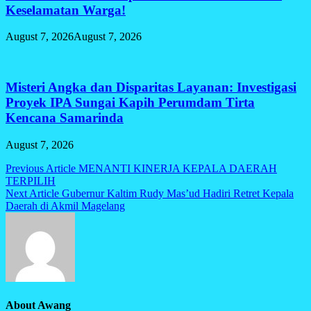
Keselamatan Warga!
August 7, 2026
August 7, 2026
Misteri Angka dan Disparitas Layanan: Investigasi
Proyek IPA Sungai Kapih Perumdam Tirta
Kencana Samarinda
August 7, 2026
Post
Previous Article
MENANTI KINERJA KEPALA DAERAH
TERPILIH
navigation
Next Article
Gubernur Kaltim Rudy Mas’ud Hadiri Retret Kepala
Daerah di Akmil Magelang
About Awang