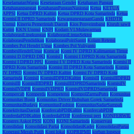
KeselamatanWarga
Kesetaraan Gender
Ketahanan Pangan
Ketahananpangan
KetahananPanganNasional
Ketua
KETUA
APPSI
Ketua DPRD Kaltim
Ketua DPRD Kota Samarinda
Ketua
Komisi II DPRD Samarinda
KewarganegaraanGanda
KHDTK
Unmul
Kinerja Pemerintah Daerah
Kios Penyeimbang
Kisruh sawit
Kutim
KKN Unmul
KNPI
Kodam VI.Mulawarman
KolaborasiLingkungan
KolaborasiLintasSektor
KolaborasiPendidikan
KolaborasiPolriSantri
Kolam Retensi
Kombes Pol Hendri Umar
Kombes Pol Yuliyanto
KombesHendriUmar
Komcad
Komi IV DPRD Kalimantan Timur
Komisi D DPRD DKI
Komisi I
Komisi I DPRD Kota Samarinda
Komisi I DPRD PPU
Komisi I V DPRD Kota Samarinda
Komisi II
DPRD Kota Samarinda
Komisi III DPRD Kota Samarinda
Komisi
IV DPRD
Komisi IV DPRD Kaltim
Komisi IV DPRD Kota
Samarinda
KomisiI
KomisiIDPRDKaltim
KomisiII
KomisiIIDPRD
KomisiIII
KomisiIIIDPRD
KomisiIIIDPRDSamarinda
KomisiIV
KomisiIVDPR
KomisiIVDPRD
KomisiIVDPRDSamarinda
Kompercab
Komperda
Kompetensi
KompolZarmaPutra
Komunitas
Komunitas Bugis
Komunitas Driver Bubuhan Gojek Samarinda
KomunitasBudaya
KomunitasFashion
KomunitasSadarSampah
KonektivitasDaerah
KonfercabPDIKaltim
KonfercabPDIP
KonferdaPDIKaltim
KonferdaPDIP
Konferensi pers
KONFERWIL
Kongres Askot PSSI
KONI
KONI Samarinda
Konservasi
Konsilidasi
Konsolidasi Partai
KonsolidasiKader
KonsolidasiPartai
Koperasi Merah Putih
Kopi lokal
KOPRIPMII
korban longsor