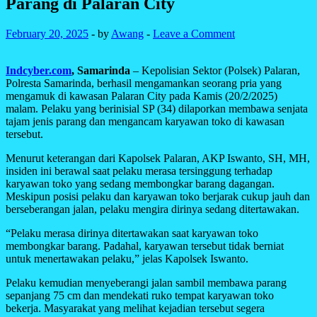
Parang di Palaran City
February 20, 2025
-
by
Awang
-
Leave a Comment
Indcyber.com
, Samarinda
– Kepolisian Sektor (Polsek) Palaran,
Polresta Samarinda, berhasil mengamankan seorang pria yang
mengamuk di kawasan Palaran City pada Kamis (20/2/2025)
malam. Pelaku yang berinisial SP (34) dilaporkan membawa senjata
tajam jenis parang dan mengancam karyawan toko di kawasan
tersebut.
Menurut keterangan dari Kapolsek Palaran, AKP Iswanto, SH, MH,
insiden ini berawal saat pelaku merasa tersinggung terhadap
karyawan toko yang sedang membongkar barang dagangan.
Meskipun posisi pelaku dan karyawan toko berjarak cukup jauh dan
berseberangan jalan, pelaku mengira dirinya sedang ditertawakan.
“Pelaku merasa dirinya ditertawakan saat karyawan toko
membongkar barang. Padahal, karyawan tersebut tidak berniat
untuk menertawakan pelaku,” jelas Kapolsek Iswanto.
Pelaku kemudian menyeberangi jalan sambil membawa parang
sepanjang 75 cm dan mendekati ruko tempat karyawan toko
bekerja. Masyarakat yang melihat kejadian tersebut segera