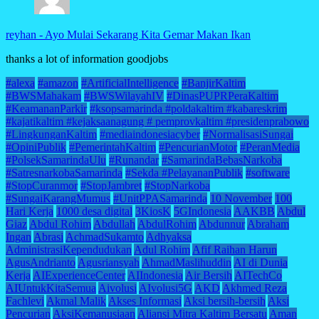
reyhan
-
Ayo Mulai Sekarang Kita Gemar Makan Ikan
thanks a lot of information goodjobs
#alexa
#amazon
#ArtificialIntelligence
#BanjirKaltim
#BWSMahakam
#BWSWilayahIV
#DinasPUPRPeraKaltim
#KeamananParkir
#ksopsamarinda #poldakaltim #kabareskrim
#kajatikaltim #kejaksaanagung # pemprovkaltim #presidenprabowo
#LingkunganKaltim
#mediaindonesiacyber
#NormalisasiSungai
#OpiniPublik
#PemerintahKaltim
#PencurianMotor
#PeranMedia
#PolsekSamarindaUlu
#Runandar
#SamarindaBebasNarkoba
#SatresnarkobaSamarinda
#Sekda #PelayananPublik
#software
#StopCuranmor
#StopJambret
#StopNarkoba
#SungaiKarangMumus
#UnitPPASamarinda
10 November
100
Hari Kerja
1000 desa digital
3KiosK
5GIndonesia
AAKBB
Abdul
Giaz
Abdul Rohim
Abdullah
AbdulRohim
Abdunnur
Abraham
Ingan
Abrasi
AchmadSukamto
Adhyaksa
AdministrasiKependudukan
Adul Rohim
Afif Raihan Harun
AgusAndrianto
Agusriansyah
AhmadMaslihuddin
AI di Dunia
Kerja
AIExperienceCenter
AIIndonesia
Air Bersih
AITechCo
AIUntukKitaSemua
Aivolusi
AIvolusi5G
AKD
Akhmed Reza
Fachlevi
Akmal Malik
Akses Informasi
Aksi bersih-bersih
Aksi
Pencurian
AksiKemanusiaan
Aliansi Mitra Kaltim Bersatu
Aman