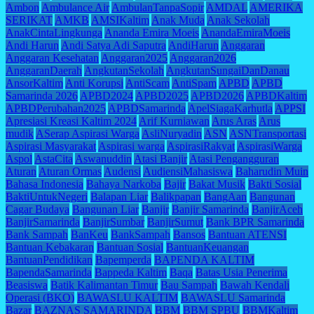
Ambon
Ambulance Air
AmbulanTanpaSopir
AMDAL
AMERIKA
SERIKAT
AMKB
AMSIKaltim
Anak Muda
Anak Sekolah
AnakCintaLingkunga
Ananda Emira Moeis
AnandaEmiraMoeis
Andi Harun
Andi Satya Adi Saputra
AndiHarun
Anggaran
Anggaran Kesehatan
Anggaran2025
Anggaran2026
AnggaranDaerah
AngkutanSekolah
AngkutanSungaiDanDanau
AnsorKaltim
Anti Korupsi
AntiScam
AntiSpam
APBD
APBD
Samarinda 2026
APBD2024
APBD2025
APBD2026
APBDKaltim
APBDPerubahan2025
APBDSamarinda
ApelSiagaKarhutla
APPSI
Apresiasi Kreasi Kaltim 2024
Arif Kurniawan
Arus Aras
Arus
mudik
ASerap Aspirasi Warga
AsliNuryadin
ASN
ASNTransportasi
Aspirasi Masyarakat
Aspirasi warga
AspirasiRakyat
AspirasiWarga
Aspol
AstaCita
Aswanuddin
Atasi Banjir
Atasi Pengangguran
Aturan
Aturan Ormas
Audensi
AudiensiMahasiswa
Baharudin Muin
Bahasa Indonesia
Bahaya Narkoba
Bajir
Bakat Musik
Bakti Sosial
BaktiUntukNegeri
Balapan Liar
Balikpapan
BangAan
Bangunan
Cagar Budaya
Bangunan Liar
Banjir
Banjir Samarinda
BanjirAceh
BanjirSamarinda
BanjirSumbar
BanjirSumut
Bank BPR Samarinda
Bank Sampah
BanKeu
BankSampah
Bansos
Bantuan ATENSI
Bantuan Kebakaran
Bantuan Sosial
BantuanKeuangan
BantuanPendidikan
Bapemperda
BAPENDA KALTIM
BapendaSamarinda
Bappeda Kaltim
Baqa
Batas Usia Penerima
Beasiswa
Batik Kalimantan Timur
Bau Sampah
Bawah Kendali
Operasi (BKO)
BAWASLU KALTIM
BAWASLU Samarinda
Bazar
BAZNAS SAMARINDA
BBM
BBM SPBU
BBMKaltim