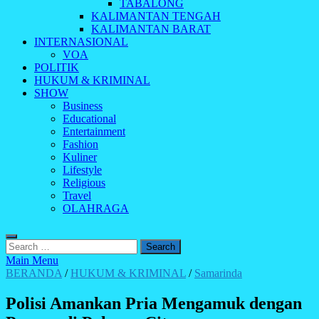
TABALONG
KALIMANTAN TENGAH
KALIMANTAN BARAT
INTERNASIONAL
VOA
POLITIK
HUKUM & KRIMINAL
SHOW
Business
Educational
Entertainment
Fashion
Kuliner
Lifestyle
Religious
Travel
OLAHRAGA
Search
for:
Main Menu
BERANDA
/
HUKUM & KRIMINAL
/
Samarinda
Polisi Amankan Pria Mengamuk dengan