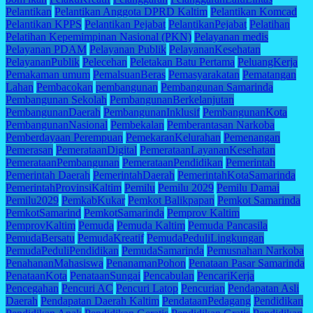
Pelantikan
Pelantikan Anggota DPRD Kaltim
Pelantikan Komcad
Pelantikan KPPS
Pelantikan Pejabat
PelantikanPejabat
Pelatihan
Pelatihan Kepemimpinan Nasional (PKN)
Pelayanan medis
Pelayanan PDAM
Pelayanan Publik
PelayananKesehatan
PelayananPublik
Pelecehan
Peletakan Batu Pertama
PeluangKerja
Pemakaman umum
PemalsuanBeras
Pemasyarakatan
Pematangan
Lahan
Pembacokan
pembangunan
Pembangunan Samarinda
Pembangunan Sekolah
PembangunanBerkelanjutan
PembangunanDaerah
PembangunanInklusif
PembangunanKota
PembangunanNasional
Pembekalan
Pemberantasan Narkoba
Pemberdayaan Perempuan
PemekaranKelurahan
Pemenangan
Pemerasan
PemerataanDigital
PemerataanLayananKesehatan
PemerataanPembangunan
PemerataanPendidikan
Pemerintah
Pemerintah Daerah
PemerintahDaerah
PemerintahKotaSamarinda
PemerintahProvinsiKaltim
Pemilu
Pemilu 2029
Pemilu Damai
Pemilu2029
PemkabKukar
Pemkot Balikpapan
Pemkot Samarinda
PemkotSamarind
PemkotSamarinda
Pemprov Kaltim
PemprovKaltim
Pemuda
Pemuda Kaltim
Pemuda Pancasila
PemudaBersatu
PemudaKreatif
PemudaPeduliLingkungan
PemudaPeduliPendidikan
PemudaSamarinda
Pemusnahan Narkoba
PenahananMahasiswa
PenanamanPohon
Penataan Pasar Samarinda
PenataanKota
PenataanSungai
Pencabulan
PencariKerja
Pencegahan
Pencuri AC
Pencuri Latop
Pencurian
Pendapatan Asli
Daerah
Pendapatan Daerah Kaltim
PendataanPedagang
Pendidikan