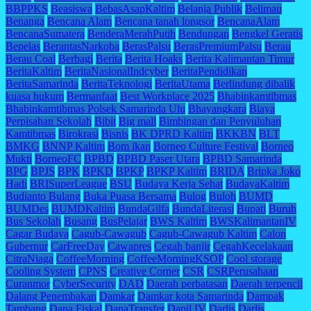
BBPPKS
Beasiswa
BebasAsapKaltim
Belanja Publik
Belimau
Benanga
Bencana Alam
Bencana tanah longsor
BencanaAlam
BencanaSumatera
BenderaMerahPutih
Bendungan
Bengkel Geratis
Bepelas
BerantasNarkoba
BerasPalsu
BerasPremiumPalsu
Berau
Berau Coal
Berbagi
Berita
Berita Hoaks
Berita Kalimantan Timur
BeritaKaltim
BeritaNasionalIndcyber
BeritaPendidikan
BeritaSamarinda
BeritaTeknologi
BeritaUtama
Berlindung dibalik
kuasa hukum
Bermanfaat
Best Workplace 2025
Bhabinkamtibmas
Bhabinkamtibmas Polsek Samarinda Ulu
Bhayangkara
Biaya
Perpisahan Sekolah
Bibit
Big mall
Bimbingan dan Penyuluhan
Kamtibmas
Birokrasi
Bisnis
BK DPRD Kaltim
BKKBN
BLT
BMKG
BNNP Kaltim
Bom ikan
Borneo Culture Festival
Borneo
Mukti
BorneoFC
BPBD
BPBD Paser Utara
BPBD Samarinda
BPG
BPJS
BPK
BPKD
BPKP
BPKP Kaltim
BRIDA
Bripka Joko
Hadi
BRISuperLeague
BSU
Budaya Kerja Sehat
BudayaKaltim
Budianto Bulang
Buka Puasa Bersama
Bulog
Buloh
BUMD
BUMDes
BUMDKaltim
BundaGilfa
BundaLiterasi
Bupati
Buruh
Bus Sekolah
Busang
BusPelajar
BWS Kaltim
BWSKalimantanIV
Cagar Budaya
Cagub-Cawagub
Cagub-Cawagub Kaltim
Calon
Gubernur
CarFreeDay
Cawapres
Cegah banjir
CegahKecelakaan
CitraNiaga
CoffeeMorning
CoffeeMorningKSOP
Cool storage
Cooling System
CPNS
Creative Corner
CSR
CSRPerusahaan
Curanmor
CyberSecurity
DAD
Daerah perbatasan
Daerah terpencil
Dalang Penembakan
Damkar
Damkar kota Samarinda
Dampak
Tambang
Dana Fiskal
DanaTransfer
Dapil IV
Darlis
Darlis