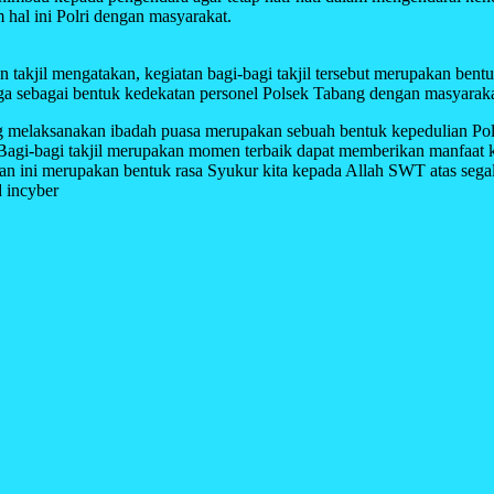
hal ini Polri dengan masyarakat.
kjil mengatakan, kegiatan bagi-bagi takjil tersebut merupakan bentu
juga sebagai bentuk kedekatan personel Polsek Tabang dengan masyaraka
g melaksanakan ibadah puasa merupakan sebuah bentuk kepedulian Pol
, “Bagi-bagi takjil merupakan momen terbaik dapat memberikan manfaat
tan ini merupakan bentuk rasa Syukur kita kepada Allah SWT atas sega
d incyber