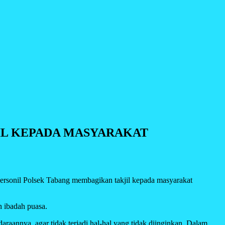
IL KEPADA MASYARAKAT
il Polsek Tabang membagikan takjil kepada masyarakat
n ibadah puasa.
aannya, agar tidak terjadi hal-hal yang tidak diinginkan. Dalam