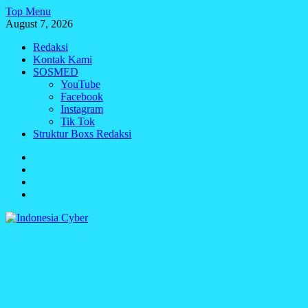
Skip
Top Menu
to
August 7, 2026
content
Redaksi
Kontak Kami
SOSMED
YouTube
Facebook
Instagram
Tik Tok
Struktur Boxs Redaksi
Redaksi
Kontak
Kami
SOSMED
Struktur
Boxs
Redaksi
Indonesia Cyber
Media Cetak, Online & Streaming