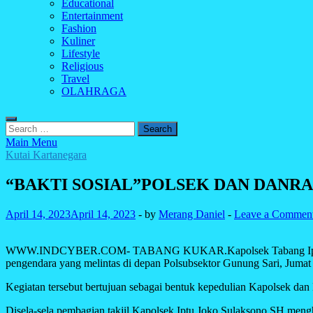
Educational
Entertainment
Fashion
Kuliner
Lifestyle
Religious
Travel
OLAHRAGA
Search
for:
Main Menu
Kutai Kartanegara
“BAKTI SOSIAL”POLSEK DAN DANR
April 14, 2023
April 14, 2023
-
by
Merang Daniel
-
Leave a Commen
WWW.INDCYBER.COM- TABANG KUKAR.Kapolsek Tabang Iptu Joko Su
pengendara yang melintas di depan Polsubsektor Gunung Sari, Jumat
Kegiatan tersebut bertujuan sebagai bentuk kepedulian Kapolsek dan
Disela-sela pembagian takjil Kapolsek Iptu Joko Sulaksono SH mengh