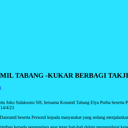
AMIL TABANG -KUKAR BERBAGI TAKJ
t
laksono SH, bersama Koramil Tabang Elya Purba beserta Person
 14/4/23
 Danramil beserta Personil kepada masyarakat yang sedang menjalanka
imbau kepada pengendara agar tetap hati-hati dalam mengendarai kendar