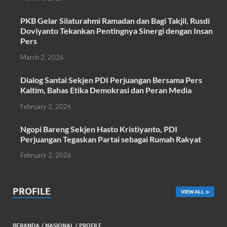
o
A
PKB Gelar Silaturahmi Ramadan dan Bagi Takjil, Rusdi
o
p
Doviyanto Tekankan Pentingnya Sinergi dengan Insan
k
p
Pers
March 2, 2026
Dialog Santai Sekjen PDI Perjuangan Bersama Pers
Kaltim, Bahas Etika Demokrasi dan Peran Media
February 2, 2026
Ngopi Bareng Sekjen Hasto Kristiyanto, PDI
Perjuangan Tegaskan Partai sebagai Rumah Rakyat
February 2, 2026
PROFILE
VIEW ALL
BERANDA
/
NASIONAL
/
PROFILE