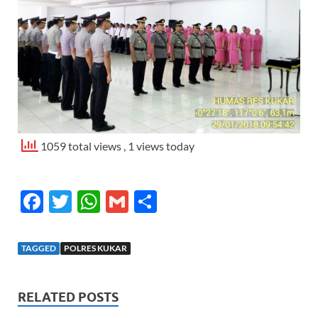
1059 total views
, 1 views today
F
T
W
G
S
ac
w
h
m
h
e
itt
at
ail
ar
TAGGED
POLRES KUKAR
b
er
s
e
o
A
RELATED POSTS
o
p