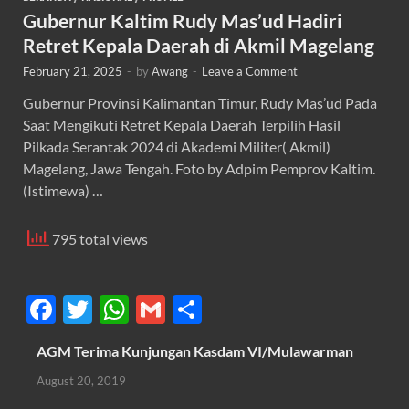
Gubernur Kaltim Rudy Mas’ud Hadiri
Retret Kepala Daerah di Akmil Magelang
February 21, 2025
-
by
Awang
-
Leave a Comment
Gubernur Provinsi Kalimantan Timur, Rudy Mas’ud Pada
Saat Mengikuti Retret Kepala Daerah Terpilih Hasil
Pilkada Serantak 2024 di Akademi Militer( Akmil)
Magelang, Jawa Tengah. Foto by Adpim Pemprov Kaltim.
(Istimewa) …
795 total views
F
T
W
G
S
ac
w
h
m
h
AGM Terima Kunjungan Kasdam VI/Mulawarman
e
itt
at
ail
ar
August 20, 2019
b
er
s
e