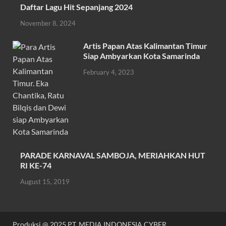
Daftar Lagu Hit Sepanjang 2024
o
p
November 8, 2024
k
p
Artis Papan Atas Kalimantan Timur
Siap Ambyarkan Kota Samarinda
February 4, 2023
PARADE KARNAVAL SAMBOJA, MERIAHKAN HUT
RI KE-74
August 15, 2019
Produksi @ 2025 PT. MEDIA INDONESIA CYBER