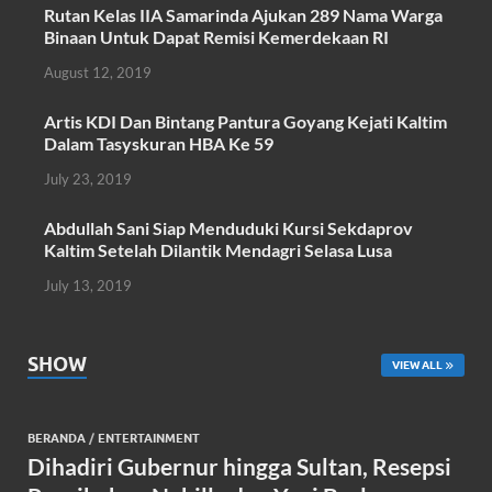
o
A
Rutan Kelas IIA Samarinda Ajukan 289 Nama Warga
Binaan Untuk Dapat Remisi Kemerdekaan RI
o
p
August 12, 2019
k
p
Artis KDI Dan Bintang Pantura Goyang Kejati Kaltim
Dalam Tasyskuran HBA Ke 59
July 23, 2019
Abdullah Sani Siap Menduduki Kursi Sekdaprov
Kaltim Setelah Dilantik Mendagri Selasa Lusa
July 13, 2019
SHOW
VIEW ALL
BERANDA
/
ENTERTAINMENT
Dihadiri Gubernur hingga Sultan, Resepsi