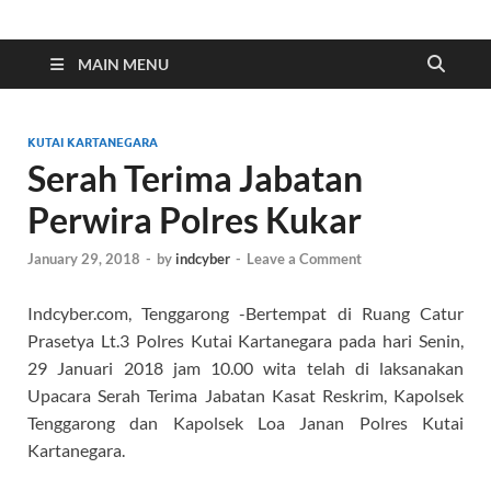
Indonesia Cyber
Media Cetak, Online & Streaming
MAIN MENU
KUTAI KARTANEGARA
Serah Terima Jabatan
Perwira Polres Kukar
January 29, 2018
-
by
indcyber
-
Leave a Comment
Indcyber.com, Tenggarong -Bertempat di Ruang Catur
Prasetya Lt.3 Polres Kutai Kartanegara pada hari Senin,
29 Januari 2018 jam 10.00 wita telah di laksanakan
Upacara Serah Terima Jabatan Kasat Reskrim, Kapolsek
Tenggarong dan Kapolsek Loa Janan Polres Kutai
Kartanegara.