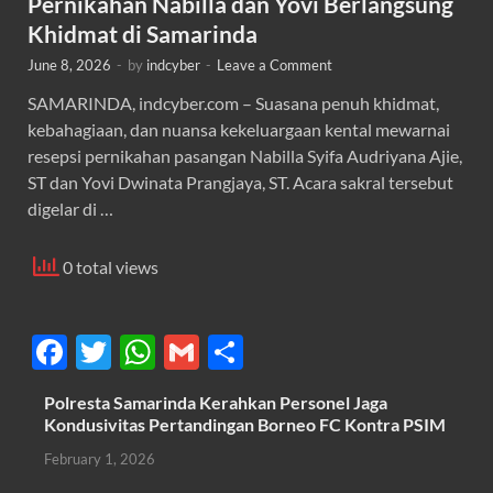
Pernikahan Nabilla dan Yovi Berlangsung
Khidmat di Samarinda
June 8, 2026
-
by
indcyber
-
Leave a Comment
SAMARINDA, indcyber.com – Suasana penuh khidmat,
kebahagiaan, dan nuansa kekeluargaan kental mewarnai
resepsi pernikahan pasangan Nabilla Syifa Audriyana Ajie,
ST dan Yovi Dwinata Prangjaya, ST. Acara sakral tersebut
digelar di …
0 total views
F
T
W
G
S
ac
w
h
m
h
Polresta Samarinda Kerahkan Personel Jaga
e
itt
at
ail
ar
Kondusivitas Pertandingan Borneo FC Kontra PSIM
b
er
s
e
February 1, 2026
o
A