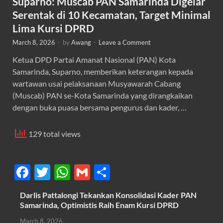
Suparno: Muscab PAN Samarinda Digelar
Serentak di 10 Kecamatan, Target Minimal
Lima Kursi DPRD
March 8, 2026
-
by
Awang
-
Leave a Comment
Ketua DPD Partai Amanat Nasional (PAN) Kota
Samarinda, Suparno, memberikan keterangan kepada
wartawan usai pelaksanaan Musyawarah Cabang
(Muscab) PAN se-Kota Samarinda yang dirangkaikan
dengan buka puasa bersama pengurus dan kader, …
129 total views
F
T
W
G
S
ac
w
h
m
h
Darlis Pattalongi Tekankan Konsolidasi Kader PAN
e
itt
at
ail
ar
Samarinda, Optimistis Raih Enam Kursi DPRD
b
er
s
e
March 8, 2026