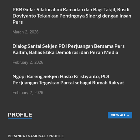
b
A
PKB Gelar Silaturahmi Ramadan dan Bagi Takjil, Rusdi
o
p
Doviyanto Tekankan Pentingnya Sinergi dengan Insan
Pers
o
p
k
March 2, 2026
Dialog Santai Sekjen PDI Perjuangan Bersama Pers
Kaltim, Bahas Etika Demokrasi dan Peran Media
February 2, 2026
Ngopi Bareng Sekjen Hasto Kristiyanto, PDI
Perjuangan Tegaskan Partai sebagai Rumah Rakyat
February 2, 2026
PROFILE
VIEW ALL
BERANDA
/
NASIONAL
/
PROFILE