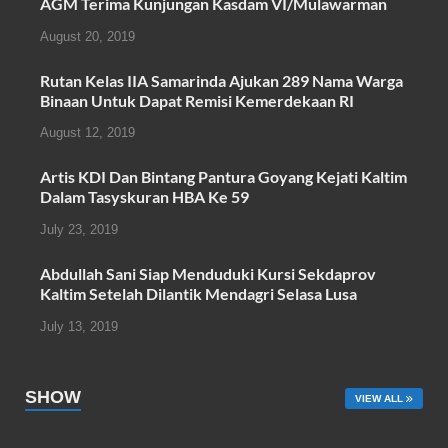
AGM Terima Kunjungan Kasdam VI/Mulawarman
c
tt
at
ail
ar
August 20, 2019
e
er
s
e
b
A
Rutan Kelas IIA Samarinda Ajukan 289 Nama Warga
Binaan Untuk Dapat Remisi Kemerdekaan RI
o
p
August 12, 2019
o
p
k
Artis KDI Dan Bintang Pantura Goyang Kejati Kaltim
Dalam Tasyskuran HBA Ke 59
July 23, 2019
Abdullah Sani Siap Menduduki Kursi Sekdaprov
Kaltim Setelah Dilantik Mendagri Selasa Lusa
July 13, 2019
SHOW
VIEW ALL