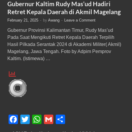
Gubernur Kaltim Rudy Mas’ud Hadiri
Retret Kepala Daerah di Akmil Magelang
February 21, 2025
-
by
Awang
-
Leave a Comment
Gubernur Provinsi Kalimantan Timur, Rudy Mas’ud
Pada Saat Mengikuti Retret Kepala Daerah Terpilih
Hasil Pilkada Serantak 2024 di Akademi Militer( Akmil)
Magelang, Jawa Tengah. Foto by Adpim Pemprov
Kaltim. (Istimewa) …
F
T
W
G
S
a
wi
h
m
h