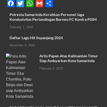
F
T
W
G
S
a
wi
h
m
h
Polresta Samarinda Kerahkan Personel Jaga
c
tt
at
ail
ar
Kondusivitas Pertandingan Borneo FC Kontra PSIM
e
er
s
e
February 1, 2026
b
A
Daftar Lagu Hit Sepanjang 2024
o
p
November 8, 2024
o
p
k
Artis Papan Atas Kalimantan Timur
Siap Ambyarkan Kota Samarinda
February 4, 2023