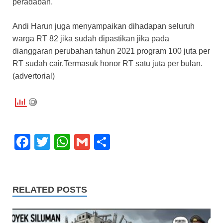
peradaban.
Andi Harun juga menyampaikan dihadapan seluruh
warga RT 82 jika sudah dipastikan jika pada
dianggaran perubahan tahun 2021 program 100 juta per
RT sudah cair.Termasuk honor RT satu juta per bulan.
(advertorial)
F
T
W
G
S
a
wi
h
m
h
c
tt
at
ail
ar
e
er
s
e
RELATED POSTS
b
A
o
p