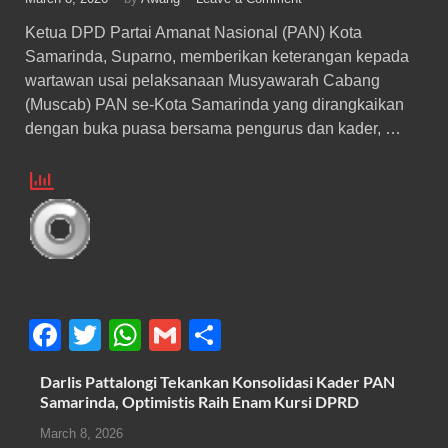
Ketua DPD Partai Amanat Nasional (PAN) Kota
Samarinda, Suparno, memberikan keterangan kepada
wartawan usai pelaksanaan Musyawarah Cabang
(Muscab) PAN se-Kota Samarinda yang dirangkaikan
dengan buka puasa bersama pengurus dan kader, …
F
T
W
G
S
a
wi
h
m
h
Darlis Pattalongi Tekankan Konsolidasi Kader PAN
c
tt
at
ail
ar
Samarinda, Optimistis Raih Enam Kursi DPRD
e
er
s
e
March 8, 2026