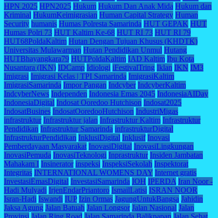
HPN 2025
HPN2025
Hukum
Hukum Dan Anak Mida
Hukum dan
Kriminal
HukumKeimigrasian
Human Capital Strategy
Human
Security
humanis
Humas Polresta Samarinda
HUT GEPAK
HUT
Humas Polri 73
HUT Kaltim Ke-68
HUT RI 73
HUT RI 79
HUT68PoldaKaltim
Hutan Dengan Tujuan Khusus (KHDTK)
Universitas Mulawarman
Hutan Pendidikan Unmul
Hutang
HUTBhayangkara79
HUTPoldaKaltim
IAD Kaltim
Ibu Kota
Nusantara (IKN)
IDCamp
Idiologi
iFestivalTring
Iklan
IKN
IM3
Imigrasi
Imigrasi Kelas | TPI Samarinda
ImigrasiKaltim
ImigrasiSamarinda
Impor Pangan
Indcyber
IndcyberKaltim
IndcyberNews
Independen
Indonesia Emas 2045
IndonesiaAIDay
IndonesiaDigital
Indosat Ooredoo Hutchison
Indosat2025
IndosatBusines
IndosatOoredooHutchison
IndustriMigas
infrastruktur
Infrastruktur jalan
Infrastruktur Kaltim
Infrastruktur
Pendidikan
Infrastruktur Samarinda
infrastrukturDigital
InfrastrukturPendidikan
InklusiDigital
Inklusif
Inovasi
Pemberdayaan Masyarakat
InovasiDigital
InovasiLingkungan
InovasiPemuda
InovasiTeknologi
Inprastruktur
Insiden Jambatan
Mahakam I
Insinerator
inspeksi
InspeksiSekolah
Inspektorat
Integritas
INTERNATIONAL WOMENS DAY
Internet gratis
InvestasiEmasDigital
InvestasiSamarinda
IOH
IPERDA
Iran Noor -
Hadi Mulyadi
IrjenEndarPriantoro
IsmailLatisi
ISRAN NOOR
Isran-Hadi
Iswandi
IUP
Izin Ormas
JagungUntukBangsa
Jahidin
Jaksa Agung
Jalan Batuah
Jalan Longsor
Jalan Nasional
Jalan
Provinsi
Jalan Ring Road
Jalan Samarinda Balikpapan
Jalan Sehat