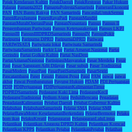
Pajak Kendaraan Kaltim
PajakDaerah
PajakRestoran
Pakar Hukum
Palaran
Pamapta2025
PamaptaPolrestaSamarinda
PameranEkonomi
PAN
PAN Bantu Rakyat
PAN Samarinda
PancasilaUntukSemua
PanenRayaJagung
PanenRayaPadi
PanganMandiri
PanganMurahOperasiPasar
PanganNusantara
Pansus
Pansus II
Pengembangan Pariwisata
Pansus Ketenagakerjaan
Pansus LKPJ
PansusIII
PansusIIIDPRDSamarinda
PansusIV
PansusPokir
Paripurna
Paripurna DPRD
ParipurnaDPRD
Pariwara
PARIWISATA
Pariwisata lokal
Pariwisata Samarinda
PariwisataSamarinda
Parkir Liar
Partai Amanat Nasional
Partai
Gerindra
Partai Golkar Kaltim
Partai NasDem
PartaiAmanatNasional
PartisipasiMasyarakat
Pasar Merdeka
Pasar
Pagi
Pasar Sanggam Adji Dilayas
Pasar subuh
Pasar Tradisional
PasarModern
PasarPagi
PasarPagiSamarinda
PasarSegiri
Pascatambang
Paser
Pasutri
Patung Pesut
Paud
PAW
pawai
pawai
akbar
Pawai Pembangunan
Payung Hukum
PDAM
PDI Perjuangan
PDIP
PDIPerjuangan
PDIPerjuanganKalimantanTimur
PDPRDSamarinda
Pedagang Kaki Lima
PedagangKecil
PedagangTradisional
Pedium Ajang
PeduliBencana
Pegadaian
PegadaianKalimantan
Pejabat Daerah
Pejabat Gubernur Kaltim
Pelabuhan
PelabuhanSamarinda
Pelajar SMA
Pelajar SMP
PelajarBawaMotor KeselamatanBerkendara
PelajarBermotor
Pelaku
bom ikan
PelakuKreatif
Pelanggaran
PelanggaranLaluLintas
Pelantikan
Pelantikan Anggota DPRD Kaltim
Pelantikan Komcad
Pelantikan KPPS
Pelantikan Pejabat
PelantikanPejabat
Pelatihan