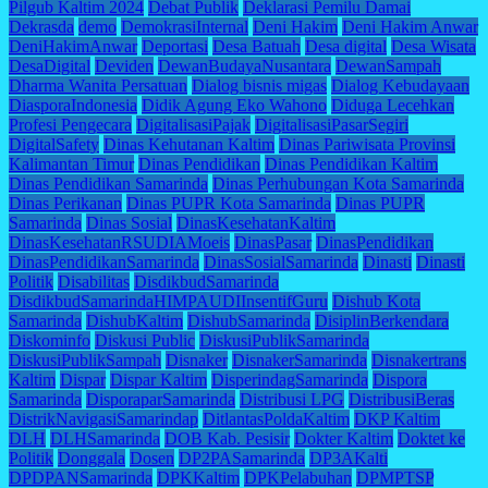
Pilgub Kaltim 2024
Debat Publik
Deklarasi Pemilu Damai
Dekrasda
demo
DemokrasiInternal
Deni Hakim
Deni Hakim Anwar
DeniHakimAnwar
Deportasi
Desa Batuah
Desa digital
Desa Wisata
DesaDigital
Deviden
DewanBudayaNusantara
DewanSampah
Dharma Wanita Persatuan
Dialog bisnis migas
Dialog Kebudayaan
DiasporaIndonesia
Didik Agung Eko Wahono
Diduga Lecehkan
Profesi Pengecara
DigitalisasiPajak
DigitalisasiPasarSegiri
DigitalSafety
Dinas Kehutanan Kaltim
Dinas Pariwisata Provinsi
Kalimantan Timur
Dinas Pendidikan
Dinas Pendidikan Kaltim
Dinas Pendidikan Samarinda
Dinas Perhubungan Kota Samarinda
Dinas Perikanan
Dinas PUPR Kota Samarinda
Dinas PUPR
Samarinda
Dinas Sosial
DinasKesehatanKaltim
DinasKesehatanRSUDIAMoeis
DinasPasar
DinasPendidikan
DinasPendidikanSamarinda
DinasSosialSamarinda
Dinasti
Dinasti
Politik
Disabilitas
DisdikbudSamarinda
DisdikbudSamarindaHIMPAUDIInsentifGuru
Dishub Kota
Samarinda
DishubKaltim
DishubSamarinda
DisiplinBerkendara
Diskominfo
Diskusi Public
DiskusiPublikSamarinda
DiskusiPublikSampah
Disnaker
DisnakerSamarinda
Disnakertrans
Kaltim
Dispar
Dispar Kaltim
DisperindagSamarinda
Dispora
Samarinda
DisporaparSamarinda
Distribusi LPG
DistribusiBeras
DistrikNavigasiSamarindap
DitlantasPoldaKaltim
DKP Kaltim
DLH
DLHSamarinda
DOB Kab. Pesisir
Dokter Kaltim
Doktet ke
Politik
Donggala
Dosen
DP2PASamarinda
DP3AKalti
DPDPANSamarinda
DPKKaltim
DPKPelabuhan
DPMPTSP