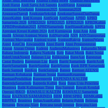
AnakCintaLingkunga
Ananda Emira Moeis
AnandaEmiraMoeis
Andi Harun
Andi Satya Adi Saputra
AndiHarun
Anggaran
Anggaran Kesehatan
Anggaran2025
Anggaran2026
AnggaranDaerah
AngkutanSekolah
AngkutanSungaiDanDanau
AnsorKaltim
Anti Korupsi
AntiScam
AntiSpam
APBD
APBD
Samarinda 2026
APBD2024
APBD2025
APBD2026
APBDKaltim
APBDPerubahan2025
APBDSamarinda
ApelSiagaKarhutla
APPSI
Apresiasi Kreasi Kaltim 2024
Arif Kurniawan
Arus Aras
Arus
mudik
ASerap Aspirasi Warga
AsliNuryadin
ASN
ASNTransportasi
Aspirasi Masyarakat
Aspirasi warga
AspirasiRakyat
AspirasiWarga
Aspol
AstaCita
Aswanuddin
Atasi Banjir
Atasi Pengangguran
Aturan
Aturan Ormas
Audensi
AudiensiMahasiswa
Baharudin Muin
Bahasa Indonesia
Bahaya Narkoba
Bajir
Bakat Musik
Bakti Sosial
BaktiUntukNegeri
Balapan Liar
Balikpapan
BangAan
Bangunan
Cagar Budaya
Bangunan Liar
Banjir
Banjir Samarinda
BanjirAceh
BanjirSamarinda
BanjirSumbar
BanjirSumut
Bank BPR Samarinda
Bank Sampah
BanKeu
BankSampah
Bansos
Bantuan ATENSI
Bantuan Kebakaran
Bantuan Sosial
BantuanKeuangan
BantuanPendidikan
Bapemperda
BAPENDA KALTIM
BapendaSamarinda
Bappeda Kaltim
Baqa
Batas Usia Penerima
Beasiswa
Batik Kalimantan Timur
Bau Sampah
Bawah Kendali
Operasi (BKO)
BAWASLU KALTIM
BAWASLU Samarinda
Bazar
BAZNAS SAMARINDA
BBM
BBM SPBU
BBMKaltim
BBPPKS
Beasiswa
BebasAsapKaltim
Belanja Publik
Belimau
Benanga
Bencana Alam
Bencana tanah longsor
BencanaAlam