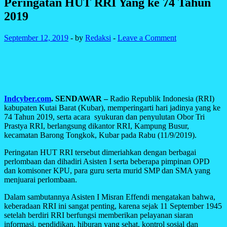
Peringatan HUT RRI Yang ke 74 Tahun
2019
September 12, 2019
-
by
Redaksi
-
Leave a Comment
Indcyber.com
.
SENDAWAR –
Radio Republik Indonesia (RRI)
kabupaten Kutai Barat (Kubar), memperingarti hari jadinya yang ke
74 Tahun 2019, serta acara syukuran dan penyulutan Obor Tri
Prastya RRI, berlangsung dikantor RRI, Kampung Busur,
kecamatan Barong Tongkok, Kubar pada Rabu (11/9/2019).
Peringatan HUT RRI tersebut dimeriahkan dengan berbagai
perlombaan dan dihadiri Asisten I serta beberapa pimpinan OPD
dan komisoner KPU, para guru serta murid SMP dan SMA yang
menjuarai perlombaan.
Dalam sambutannya Asisten I Misran Effendi mengatakan bahwa,
keberadaan RRI ini sangat penting, karena sejak 11 September 1945
setelah berdiri RRI berfungsi memberikan pelayanan siaran
informasi, pendidikan, hiburan yang sehat, kontrol sosial dan