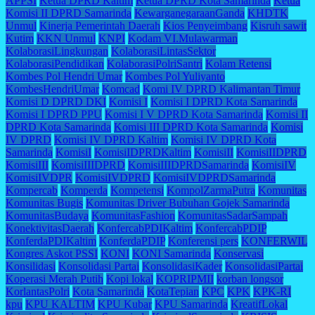
APPSI
Ketua DPRD Kaltim
Ketua DPRD Kota Samarinda
Ketua
Komisi II DPRD Samarinda
KewarganegaraanGanda
KHDTK
Unmul
Kinerja Pemerintah Daerah
Kios Penyeimbang
Kisruh sawit
Kutim
KKN Unmul
KNPI
Kodam VI.Mulawarman
KolaborasiLingkungan
KolaborasiLintasSektor
KolaborasiPendidikan
KolaborasiPolriSantri
Kolam Retensi
Kombes Pol Hendri Umar
Kombes Pol Yuliyanto
KombesHendriUmar
Komcad
Komi IV DPRD Kalimantan Timur
Komisi D DPRD DKI
Komisi I
Komisi I DPRD Kota Samarinda
Komisi I DPRD PPU
Komisi I V DPRD Kota Samarinda
Komisi II
DPRD Kota Samarinda
Komisi III DPRD Kota Samarinda
Komisi
IV DPRD
Komisi IV DPRD Kaltim
Komisi IV DPRD Kota
Samarinda
KomisiI
KomisiIDPRDKaltim
KomisiII
KomisiIIDPRD
KomisiIII
KomisiIIIDPRD
KomisiIIIDPRDSamarinda
KomisiIV
KomisiIVDPR
KomisiIVDPRD
KomisiIVDPRDSamarinda
Kompercab
Komperda
Kompetensi
KompolZarmaPutra
Komunitas
Komunitas Bugis
Komunitas Driver Bubuhan Gojek Samarinda
KomunitasBudaya
KomunitasFashion
KomunitasSadarSampah
KonektivitasDaerah
KonfercabPDIKaltim
KonfercabPDIP
KonferdaPDIKaltim
KonferdaPDIP
Konferensi pers
KONFERWIL
Kongres Askot PSSI
KONI
KONI Samarinda
Konservasi
Konsilidasi
Konsolidasi Partai
KonsolidasiKader
KonsolidasiPartai
Koperasi Merah Putih
Kopi lokal
KOPRIPMII
korban longsor
KorlantasPolri
Kota Samarinda
KotaTepian
KPC
KPK
KPK-RI
kpu
KPU KALTIM
KPU Kubar
KPU Samarinda
KreatifLokal