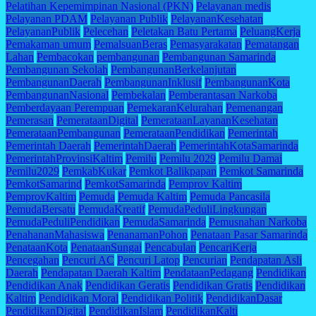
Pelatihan Kepemimpinan Nasional (PKN)
Pelayanan medis
Pelayanan PDAM
Pelayanan Publik
PelayananKesehatan
PelayananPublik
Pelecehan
Peletakan Batu Pertama
PeluangKerja
Pemakaman umum
PemalsuanBeras
Pemasyarakatan
Pematangan
Lahan
Pembacokan
pembangunan
Pembangunan Samarinda
Pembangunan Sekolah
PembangunanBerkelanjutan
PembangunanDaerah
PembangunanInklusif
PembangunanKota
PembangunanNasional
Pembekalan
Pemberantasan Narkoba
Pemberdayaan Perempuan
PemekaranKelurahan
Pemenangan
Pemerasan
PemerataanDigital
PemerataanLayananKesehatan
PemerataanPembangunan
PemerataanPendidikan
Pemerintah
Pemerintah Daerah
PemerintahDaerah
PemerintahKotaSamarinda
PemerintahProvinsiKaltim
Pemilu
Pemilu 2029
Pemilu Damai
Pemilu2029
PemkabKukar
Pemkot Balikpapan
Pemkot Samarinda
PemkotSamarind
PemkotSamarinda
Pemprov Kaltim
PemprovKaltim
Pemuda
Pemuda Kaltim
Pemuda Pancasila
PemudaBersatu
PemudaKreatif
PemudaPeduliLingkungan
PemudaPeduliPendidikan
PemudaSamarinda
Pemusnahan Narkoba
PenahananMahasiswa
PenanamanPohon
Penataan Pasar Samarinda
PenataanKota
PenataanSungai
Pencabulan
PencariKerja
Pencegahan
Pencuri AC
Pencuri Latop
Pencurian
Pendapatan Asli
Daerah
Pendapatan Daerah Kaltim
PendataanPedagang
Pendidikan
Pendidikan Anak
Pendidikan Geratis
Pendidikan Gratis
Pendidikan
Kaltim
Pendidikan Moral
Pendidikan Politik
PendidikanDasar
PendidikanDigital
PendidikanIslam
PendidikanKalti