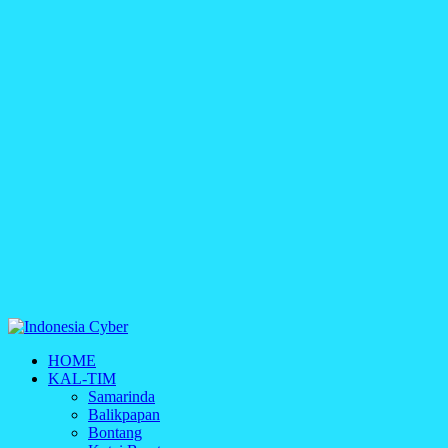
Indonesia Cyber
HOME
Media Cetak, Online & Streaming
KAL-TIM
Samarinda
Balikpapan
Bontang