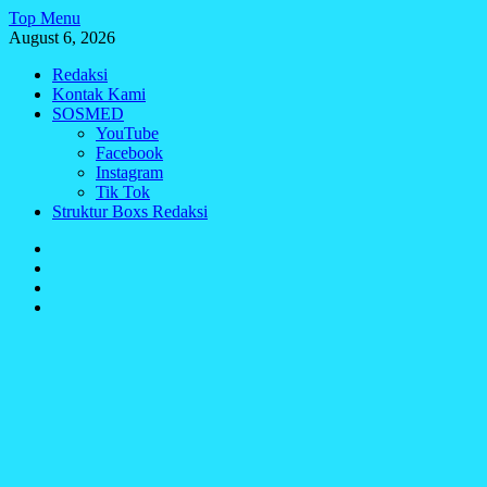
Skip
Top Menu
to
August 6, 2026
content
Redaksi
Kontak Kami
SOSMED
YouTube
Facebook
Instagram
Tik Tok
Struktur Boxs Redaksi
Redaksi
Kontak
Kami
SOSMED
Struktur
Boxs
Redaksi