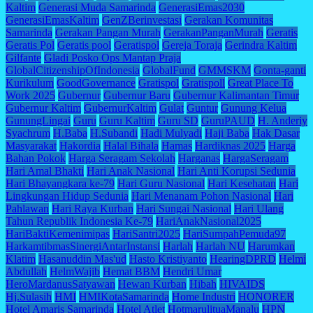
Kaltim
Generasi Muda Samarinda
GenerasiEmas2030
GenerasiEmasKaltim
GenZBerinvestasi
Gerakan Komunitas
Samarinda
Gerakan Pangan Murah
GerakanPanganMurah
Geratis
Geratis Pol
Geratis pool
Geratispol
Gereja Toraja
Gerindra Kaltim
Gilfante
Gladi Posko Ops Mantap Praja
GlobalCitizenshipOfIndonesia
GlobalFund
GMMSKM
Gonta-ganti
Kurikulum
GoodGovernance
Gratispol
Gratispoll
Great Place To
Work 2025
Gubernur
Gubernur Baru
Gubernur Kalimantan Timur
Gubernur Kaltim
GubernurKaltim
Gulat
Guntur
Gunung Kelua
GunungLingai
Guru
Guru Kaltim
Guru SD
GuruPAUD
H. Anderiy
Syachrum
H.Baba
H.Subandi
Hadi Mulyadi
Haji Baba
Hak Dasar
Masyarakat
Hakordia
Halal Bihala
Hamas
Hardiknas 2025
Harga
Bahan Pokok
Harga Seragam Sekolah
Harganas
HargaSeragam
Hari Amal Bhakti
Hari Anak Nasional
Hari Anti Korupsi Sedunia
Hari Bhayangkara ke-79
Hari Guru Nasional
Hari Kesehatan
Hari
Lingkungan Hidup Sedunia
Hari Menanam Pohon Nasional
Hari
Pahlawan
Hari Raya Kurban
Hari Sungai Nasional
Hari Ulang
Tahun Republik Indonesia Ke-79
HariAnakNasional2025
HariBaktiKemenimipas
HariSantri2025
HariSumpahPemuda97
HarkamtibmasSinergiAntarInstansi
Harlah
Harlah NU
Harumkan
Klatim
Hasanuddin Mas'ud
Hasto Kristiyanto
HearingDPRD
Helmi
Abdullah
HelmWajib
Hemat BBM
Hendri Umar
HeroMardanusSatyawan
Hewan Kurban
Hibah
HIVAIDS
Hj.Sulasih
HMI
HMIKotaSamarinda
Home Industri
HONORER
Hotel Amaris Samarinda
Hotel Atlet
HotmarulituaManalu
HPN