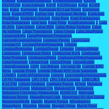
Kriminal
KriminalitasSamarinda
KriminalSamarinda
KRISIS
EKONOMI
KrisisAmbulan
KSOP
KSOPKelasI
Kubar
KUHP
baru
Kukar
Kunjungan
Kunjungan Ke Luar Negeri
Kunjungan
Kerja
KunkerDPRD
Kurban Sapi
Kurikulum Merdeka
Kurikulum
Pendidikan
Kurikulum Sekolah
Kutai Barat
Kutai Karatanegara
Kutai Kartanegara
kutai lama
Kutai Timur
KutaiKartanegara
L
Lagu
hit 2024
Lagu terlaris
Lahan BBE
Lahan Bekas Tambang
Lahan
eks tambang
Lahan Transmigrasi
Lahan Unmul
LaluLintasPelajar
LapanganKerja
LapasPerempuanTenggarong
LaporanKeuanganIndosat
Larangan Flexing
Lawe-Lawe
Layanan110
LayananDaruratSamarinda
Lebaran
LegislasiBerkualitas
LegislasiDaerah
Lempake
LindungiHutan
Lingkungan
Lingkungan Hidup
Lingkungan Kerja
Lingkungan
Padat Penduduk
LingkunganHidup
LingkunganHidupSamarinda
LintasSamarinda
LiterasiAnak
LiterasiDigital
LiterasiKaltim
LiterasiKeuangan
LKPJ
Loa Bakung
Loa janan Ilir
Logistik KPU
Berau
Logistik Pemilu
Logistik Pilkada KPU Kota Samarinda
LOMBA
LongLifeFishStorage
Longsor
LowonganKerjaSamarinda
LP NU Samarinda
LPG 3 KG
LPG 3 Kg Langgka
LSM LIRA
KALTIM
Lubang Tambang
Lumbung Pangan
M.Said
Mahakam
Investment Forum
Mahakam Ulu
MahakamUlu
Mahasiswa
Mahasiswa Universitas Mulawarman
MAHULU
Mahyudin
Makanan Bergizi
MakanBergiziGratis
Manajemen RS Haji Darjad
ManajemenMedia
Mandiri
Mandiri Pangan
MAndriansya
Marangkayu
Marantua
Maratua
Masalah Ormas
Masjid Nurul