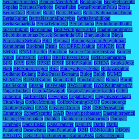
BencanaSumatera
BenderaMerahPutih
Bendungan
Bengkel Geratis
Bepelas
BerantasNarkoba
BerasPalsu
BerasPremiumPalsu
Berau
Berau Coal
Berbagi
Berita
Berita Hoaks
Berita Kalimantan Timur
BeritaKaltim
BeritaNasionalIndcyber
BeritaPendidikan
BeritaSamarinda
BeritaTeknologi
BeritaUtama
Berlindung dibalik
kuasa hukum
Bermanfaat
Best Workplace 2025
Bhabinkamtibmas
Bhabinkamtibmas Polsek Samarinda Ulu
Bhayangkara
Biaya
Perpisahan Sekolah
Bibit
Big mall
Bimbingan dan Penyuluhan
Kamtibmas
Birokrasi
Bisnis
BK DPRD Kaltim
BKKBN
BLT
BMKG
BNNP Kaltim
Bom ikan
Borneo Culture Festival
Borneo
Mukti
BorneoFC
BPBD
BPBD Paser Utara
BPBD Samarinda
BPG
BPJS
BPK
BPKD
BPKP
BPKP Kaltim
BRIDA
Bripka Joko
Hadi
BRISuperLeague
BSU
Budaya Kerja Sehat
BudayaKaltim
Budianto Bulang
Buka Puasa Bersama
Bulog
Buloh
BUMD
BUMDes
BUMDKaltim
BundaGilfa
BundaLiterasi
Bupati
Buruh
Bus Sekolah
Busang
BusPelajar
BWS Kaltim
BWSKalimantanIV
Cagar Budaya
Cagub-Cawagub
Cagub-Cawagub Kaltim
Calon
Gubernur
CarFreeDay
Cawapres
Cegah banjir
CegahKecelakaan
CitraNiaga
CoffeeMorning
CoffeeMorningKSOP
Cool storage
Cooling System
CPNS
Creative Corner
CSR
CSRPerusahaan
Curanmor
CyberSecurity
DAD
Daerah perbatasan
Daerah terpencil
Dalang Penembakan
Damkar
Damkar kota Samarinda
Dampak
Tambang
Dana Fiskal
DanaTransfer
Dapil IV
Darlis
Darlis
Pattalongi
Dasawisma
DataPenduduk
DBH
DBNKaltim
DBON
KALTIM
Debat Calon Gubernur Kaltim 2024
Debat Pertama