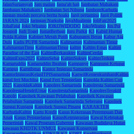
JalanSuriansyah
Jam malam
Jama'ah haji
Jambatan Mahakam
Jambatan Mahakam I
Jambatan Sei Nibung
JamboreKarhutla
Jangan mudah percaya berita hoaks
Janji pertamina
Janji Politik
JARAN 2024
Jaringan Narkoba
JayaMualimin
JobFair2025
JohaFajal
Joko Wiratno
JOKOWIDODO
JokoWiratno
Jos Pol
Josspoll
Judi Togel
JumatBerbagi
Juru Parkir
K3
Kabid Humas
Polda Kaltim
Kabinet Merah Putih
Kabupaten Berau
Kabur Aja
Dulu
Kadis PUPR Samarinda
Kalimantan
Kalimantan Timur
KalimantanTimu
KalimantanTimur
kaltim
Kaltim Emas
Kaltim
Paradise of the East
KaltimBerkarakter
KaltimCerdas
KaltimExpo2025
KaltimSehat
KaltimSukses
KaltimTerkini
Kamaruddin
Kamaruddin Ibrahim
Kampanye
Kampung Ketupat
Kampus
Kamtibmas
Kantor Imigrasi Samarinda
KantorImigrasiKelasITPISamarinda
KanwilKemenkumhamKaltim
kapal feri Muchlisa
Kapal Feri Tenggelam
Kapolda Kaltim Cup
2025
KapoldaKaltim
Kapolres Samarinda
Kapolresta Samarinda
KapolrestaHendriUmar
KapolrestaSamarinda
KapolresTeraktif
Kapolri
Kapolsek Kawasan Pelabuhan
Kapolsek Kawasan
Pelabuhan Samarinda
Kapolsek Samarinda Seberang
Kapolsek
Sungai Kunjang
Kapolsek Sungai Pinang
KARAKTER
KarhutlaKaltim
Kartu Kredit
Kasus Kekerasan Perempuan Dan
Anak
Kasus Penggelapan
KasusKeimigrasian
Kawal Kebijakan
Pemerintah
Kawal Program Gubernur
Kawasan Budidaya Hutan
kawasan KHDTK UNMUL
Kawasan Konservasi
KawasanPendidikan
KDKLB-KT
KDRT
KeadilanSosial