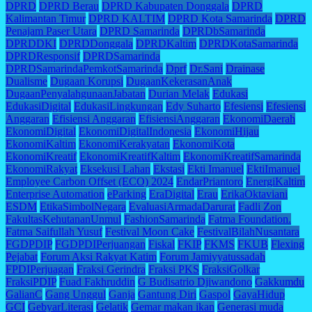
DPRD
DPRD Berau
DPRD Kabupaten Donggala
DPRD
Kalimantan Timur
DPRD KALTIM
DPRD Kota Samarinda
DPRD
Penajam Paser Utara
DPRD Samarinda
DPRDbSamarinda
DPRDDKI
DPRDDonggala
DPRDKaltim
DPRDKotaSamarinda
DPRDResponsif
DPRDSamarinda
DPRDSamarindaPemkotSamarinda
Dprf
Dr.Sani
Drainase
Dualisme
Dugaan Korupsi
DugaanKekerasanAnak
DugaanPenyalahgunaanJabatan
Durian Melak
Edukasi
EdukasiDigital
EdukasiLingkungan
Edy Suharto
Efesiensi
Efesiensi
Anggaran
Efisiensi Anggaran
EfisiensiAnggaran
EkonomiDaerah
EkonomiDigital
EkonomiDigitalIndonesia
EkonomiHijau
EkonomiKaltim
EkonomiKerakyatan
EkonomiKota
EkonomiKreatif
EkonomiKreatifKaltim
EkonomiKreatifSamarinda
EkonomiRakyat
Eksekusi Lahan
Ekstasi
Ekti Imanuel
EktiImanuel
Employee Carbon Offset (ECO) 2024
EndarPriantoro
EnergiKaltim
Enterprise Automation
eParking
EraDigital
Erau
ErikaOktaviani
ESDM
EtikaSimbolNegara
EvaluasiArmadaDarurat
Fadli Zon
FakultasKehutananUnmul
FashionSamarinda
Fatma Foundation.
Fatma Saifullah Yusuf
Festival Moon Cake
FestivalBilahNusantara
FGDPDIP
FGDPDIPerjuangan
Fiskal
FKIP
FKMS
FKUB
Flexing
Pejabat
Forum Aksi Rakyat Katim
Forum Jamiyyatussadah
FPDIPerjuagan
Fraksi Gerindra
Fraksi PKS
FraksiGolkar
FraksiPDIP
Fuad Fakhruddin
G Budisatrio Djiwandono
Gakkumdu
GalianC
Gang Unggul
Ganja
Gantung Diri
Gaspol
GayaHidup
GCI
GebyarLiterasi
Gelatik
Gemar makan ikan
Generasi muda