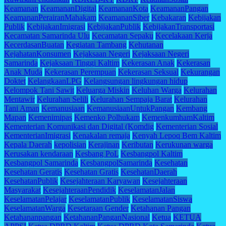
Keamanan
KeamananDigital
KeamananKota
KeamananPangan
KeamananPerairanMahakam
KeamananSiber
Kebakaran
Kebijakan
Publik
KebijakanImigrasi
KebijakanPublik
KebijakanTransportasi
Kecamatan Samarinda Ulu
Kecamatan Sepaku
Kecelakaan Kerja
KecerdasanBuatan
Kegiatan Tambang
Kehutanan
KejahatanKonsumen
Kejaksaan Negeri
Kejaksaan Negeri
Samarinda
Kejaksaan Tinggi Kaltim
Kekerasan Anak
Kekerasan
Anak Muda
Kekerasan Perempuan
Kekerasan Seksual
Kekurangan
Doktet
KelangkaanLPG
Kelangsungan lingkungan hidup
Kelompok Tani Sawit
Keluarga Miskin
Keluhan Warga
Kelurahan
Mentawir
Kelurahan Selili
Kelurahan Sempaja Barat
Kelurahan
Tani Aman
Kemanusiaan
KemanusiaanUntukPangan
Kembang
Mapan
Kemenimipas
Kemenko Polhukam
KemenkumhamKaltim
Kementerian Komunikasi dan Digital (Komdig
Kementerian Sosial
KementerianImigrasi
Kenakalan remaja
Kenyah Lepoq Bem Kaltim
Kepala Daerah
kepolisian
Kerajinan
Keributan
Kerukunan warga
Kerusakan kendaraan
Kesbang PoL
Kesbangpol Kaltim
Kesbangpol Samarinda
KesbangpolSamarinda
Kesehatan
Kesehatan Geratis
Kesehatan Gratis
KesehatanDaerah
KesehatanPublik
Kesejahteraan Karyawan
Kesejahteraan
Masyarakat
KesejahteraanPendidik
KeselamatanJalan
KeselamatanPelajar
KeselamatanPublik
KeselamatanSiswa
KeselamatanWarga
Kesetaraan Gender
Ketahanan Pangan
Ketahananpangan
KetahananPanganNasional
Ketua
KETUA