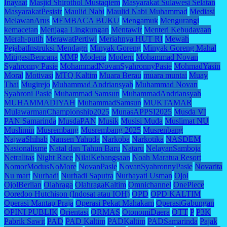
Inayaat
Masjid Shirothol Mustaqiem
Masyarakat Sulawesi Selatan
MasyarakatPesisir
Maulid Nabi
Maulid Nabi Muhammad
Mediasi
MelawanArus
MEMBACA BUKU
Mengamuk
Mengurangi
kemacetan
Menjaga Lingkungan
Mentawir
Menteri Kebudayaan
Merah-putih
MerawatPertiwi
Meriahnya HUT RI
Mewah
PejabatInstruksi Mendagri
Minyak Goreng
Minyak Goreng Mahal
MitigasiBencana
MMP
Modena
Modern
Mohammad Novan
Syahronny Pasie
MohammadNovanSyahronnyPasie
MohmadYasin
Moral
Motivasi
MTQ Kaltim
Muara Berau
muara muntai
Muay
Thai
Mugirejo
Muhammad Andriansyah
Muhammad Novan
Syahroni Pasie
Muhammad Samsun
MuhammadAndriansyah
MUHAMMADIYAH
MuhammadSamsun
MUKTAMAR
MulawarmanChampionship2025
MunasAPPSI2025
Musda VI
PAN Samarinda
MusdaPAN
Musik
Musisi Muda
Muslimat NU
Muslimin
Musrembang
Musrembang 2025
Musrenbang
NajwaShihab
Nansen Yahuda
Narkoba
Narkotika
NASDEM
Nasionalisme
Natal dan Tahun Baru
Nataru
NelayanSamboja
Netralitas
Night Race
NilaiKebangsaan
Noah Maratua Resort
NomorModusNoMore
NovanPasie
NovanSyahronnyPasie
Novarita
Nu mart
Nurhadi
Nurhadi Saputra
Nurhayati Usman
Ojol
OjolBerlian
Olahraga
OlahragaKaltim
Omnichannel
OnePiece
Ooredoo Hutchison (Indosat atau IOH)
OPD
OPD KALTIM
Operasi Mantap Praja
Operasi Pekat Mahakam
OperasiGabungan
OPINI PUBLIK
Orientasi
ORMAS
OtonomiDaera
OTT
P
P3K
Pabrik Sawit
PAD
PAD Kaltim
PADKaltim
PADSamarinda
Pajak