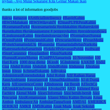
reyhan
-
Ayo Mulai Sekarang Kita Gemar Makan Ikan
thanks a lot of information goodjobs
#alexa
#amazon
#ArtificialIntelligence
#BanjirKaltim
#BWSMahakam
#BWSWilayahIV
#DinasPUPRPeraKaltim
#KeamananParkir
#ksopsamarinda #poldakaltim #kabareskrim
#kajatikaltim #kejaksaanagung # pemprovkaltim #presidenprabowo
#LingkunganKaltim
#mediaindonesiacyber
#NormalisasiSungai
#OpiniPublik
#PemerintahKaltim
#PencurianMotor
#PeranMedia
#PolsekSamarindaUlu
#Runandar
#SamarindaBebasNarkoba
#SatresnarkobaSamarinda
#Sekda #PelayananPublik
#software
#StopCuranmor
#StopJambret
#StopNarkoba
#SungaiKarangMumus
#UnitPPASamarinda
10 November
100
Hari Kerja
1000 desa digital
3KiosK
5GIndonesia
AAKBB
Abdul
Giaz
Abdul Rohim
Abdullah
AbdulRohim
Abdunnur
Abraham
Ingan
Abrasi
AchmadSukamto
Adhyaksa
AdministrasiKependudukan
Adul Rohim
Afif Raihan Harun
AgusAndrianto
Agusriansyah
AhmadMaslihuddin
AI di Dunia
Kerja
AIExperienceCenter
AIIndonesia
Air Bersih
AITechCo
AIUntukKitaSemua
Aivolusi
AIvolusi5G
AKD
Akhmed Reza
Fachlevi
Akmal Malik
Akses Informasi
Aksi bersih-bersih
Aksi
Pencurian
AksiKemanusiaan
Aliansi Mitra Kaltim Bersatu
Aman
Ambon
Ambulance Air
AmbulanTanpaSopir
AMDAL
AMERIKA
SERIKAT
AMKB
AMSIKaltim
Anak Muda
Anak Sekolah