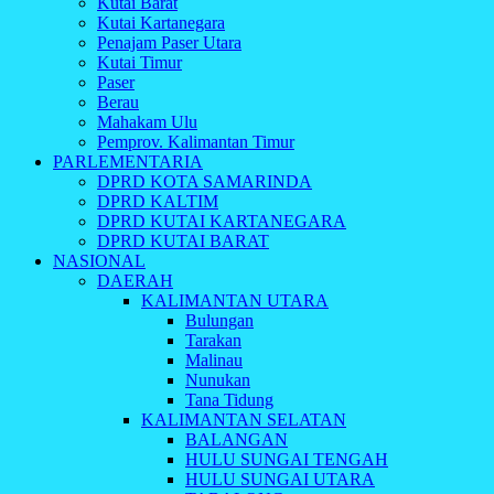
Kutai Barat
Kutai Kartanegara
Penajam Paser Utara
Kutai Timur
Paser
Berau
Mahakam Ulu
Pemprov. Kalimantan Timur
PARLEMENTARIA
DPRD KOTA SAMARINDA
DPRD KALTIM
DPRD KUTAI KARTANEGARA
DPRD KUTAI BARAT
NASIONAL
DAERAH
KALIMANTAN UTARA
Bulungan
Tarakan
Malinau
Nunukan
Tana Tidung
KALIMANTAN SELATAN
BALANGAN
HULU SUNGAI TENGAH
HULU SUNGAI UTARA