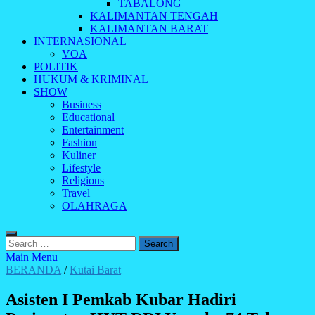
TABALONG
KALIMANTAN TENGAH
KALIMANTAN BARAT
INTERNASIONAL
VOA
POLITIK
HUKUM & KRIMINAL
SHOW
Business
Educational
Entertainment
Fashion
Kuliner
Lifestyle
Religious
Travel
OLAHRAGA
Search
for:
Main Menu
BERANDA
/
Kutai Barat
Asisten I Pemkab Kubar Hadiri