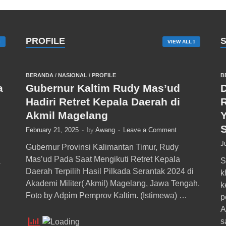
PROFILE
VIEW ALL
BERANDA
/
NASIONAL
/
PROFILE
B
a
Gubernur Kaltim Rudy Mas’ud
D
Hadiri Retret Kepala Daerah di
Akmil Magelang
February 21, 2025
-
by
Awang
-
Leave a Comment
J
Gubernur Provinsi Kalimantan Timur, Rudy
Mas’ud Pada Saat Mengikuti Retret Kepala
a
S
Daerah Terpilih Hasil Pilkada Serantak 2024 di
k
Akademi Militer( Akmil) Magelang, Jawa Tengah.
k
Foto by Adpim Pemprov Kaltim. (Istimewa) …
p
A
s