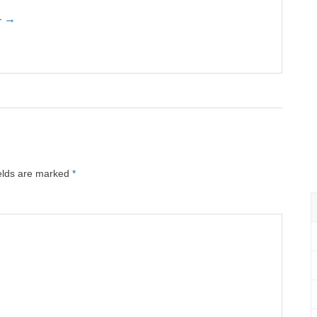
 - →
ields are marked
*