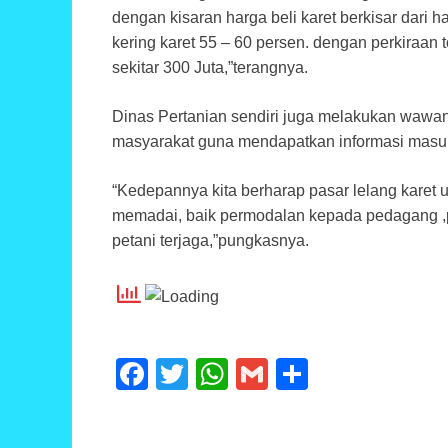
dengan kisaran harga beli karet berkisar dari 
kering karet 55 – 60 persen. dengan perkiraan
sekitar 300 Juta,”terangnya.
Dinas Pertanian sendiri juga melakukan wawan
masyarakat guna mendapatkan informasi masuk
“Kedepannya kita berharap pasar lelang karet
memadai, baik permodalan kepada pedagang ,pe
petani terjaga,”pungkasnya.
F
T
W
G
S
a
wi
h
m
h
c
tt
at
ail
ar