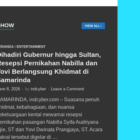
SHOW
VIEW ALL
ERANDA
/
ENTERTAINMENT
ihadiri Gubernur hingga Sultan,
Resepsi Pernikahan Nabilla dan
Yovi Berlangsung Khidmat di
Samarinda
une 8, 2026
-
by
indcyber
-
Leave a Comment
AMARINDA, indcyber.com – Suasana penuh
hidmat, kebahagiaan, dan nuansa
ekeluargaan kental mewarnai resepsi
ernikahan pasangan Nabilla Syifa Audriyana
jie, ST dan Yovi Dwinata Prangjaya, ST. Acara
akral tersebut digelar di …