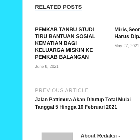
e
er
s
e
RELATED POSTS
b
A
o
p
PEMKAB TANBU STUDI
Miris,Seo
o
p
TIRU BANTUAN SOSIAL
Harus Dip
KEMATIAN BAGI
k
May 27, 2021
KELUARGA MISKIN KE
PEMKAB BALANGAN
June 8, 2021
PREVIOUS ARTICLE
Jalan Pattimura Akan Ditutup Total Mulai
Tanggal 5 Hingga 10 Februari 2021
About Redaksi -