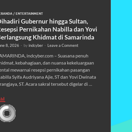
ERANDA
/
ENTERTAINMENT
ihadiri Gubernur hingga Sultan,
esepsi Pernikahan Nabilla dan Yovi
erlangsung Khidmat di Samarinda
une 8, 2026
-
by
indcyber
-
Leave a Comment
AMARINDA, indcyber.com – Suasana penuh
hidmat, kebahagiaan, dan nuansa kekeluargaan
ental mewarnai resepsi pernikahan pasangan
abilla Syifa Audriyana Ajie, ST dan Yovi Dwinata
rangjaya, ST. Acara sakral tersebut digelar di …