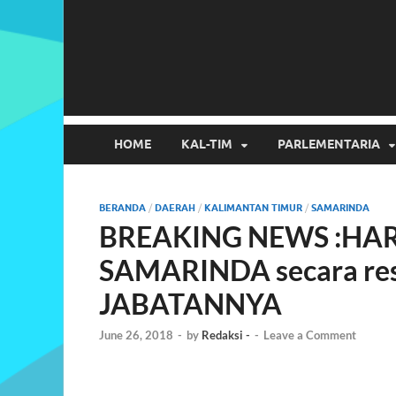
HOME
KAL-TIM
PARLEMENTARIA
BERANDA
/
DAERAH
/
KALIMANTAN TIMUR
/
SAMARINDA
BREAKING NEWS :HARI
SAMARINDA secara r
JABATANNYA
June 26, 2018
-
by
Redaksi -
-
Leave a Comment