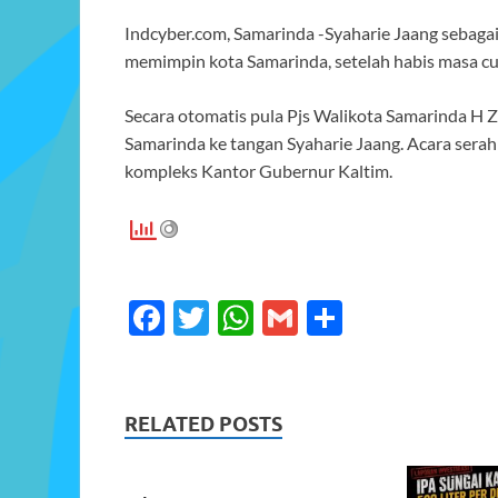
Indcyber.com, Samarinda -Syaharie Jaang sebagai 
memimpin kota Samarinda, setelah habis masa cut
Secara otomatis pula Pjs Walikota Samarinda H 
Samarinda ke tangan Syaharie Jaang. Acara serah t
kompleks Kantor Gubernur Kaltim.
F
T
W
G
S
ac
w
h
m
h
e
itt
at
ail
ar
b
er
s
e
RELATED POSTS
o
A
o
p