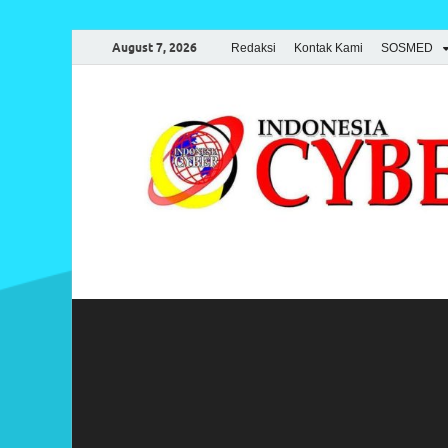
August 7, 2026
Redaksi
Kontak Kami
SOSMED
Indonesia Cyber
Media Cetak, Online & Streaming