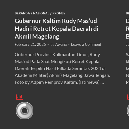
BERANDA
/
NASIONAL
/
PROFILE
B
Gubernur Kaltim Rudy Mas’ud
D
Hadiri Retret Kepala Daerah di
R
Akmil Magelang
B
February 21, 2025
-
by
Awang
-
Leave a Comment
J
Gubernur Provinsi Kalimantan Timur, Rudy
S
Mas’ud Pada Saat Mengikuti Retret Kepala
k
Daerah Terpilih Hasil Pilkada Serantak 2024 di
k
Akademi Militer( Akmil) Magelang, Jawa Tengah.
N
Foto by Adpim Pemprov Kaltim. (Istimewa) …
P