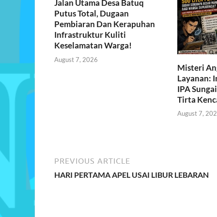
Jalan Utama Desa Batuq
k
p
Putus Total, Dugaan
Pembiaran Dan Kerapuhan
Infrastruktur Kuliti
Keselamatan Warga!
August 7, 2026
Misteri An
Layanan: I
IPA Sunga
Tirta Ken
August 7, 20
PREVIOUS ARTICLE
HARI PERTAMA APEL USAI LIBUR LEBARAN