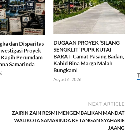
DUGAAN PROYEK ‘SILANG
gka dan Disparitas
SENGKLIT’ PUPR KUTAI
nvestigasi Proyek
BARAT: Camat Pasang Badan,
i Kapih Perumdam
Kabid Bina Marga Malah
cana Samarinda
Bungkam!
26
August 6, 2026
NEXT ARTICLE
ZAIRIN ZAIN RESMI MENGEMBALIKAN MANDAT
WALIKOTA SAMARINDA KE TANGAN SYAHARIE
JAANG