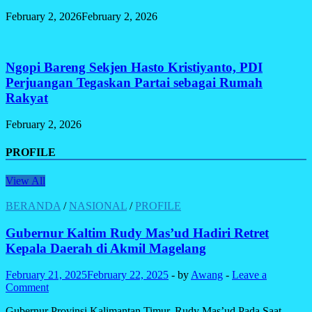
February 2, 2026
February 2, 2026
Ngopi Bareng Sekjen Hasto Kristiyanto, PDI
Perjuangan Tegaskan Partai sebagai Rumah
Rakyat
February 2, 2026
PROFILE
View All
BERANDA
/
NASIONAL
/
PROFILE
Gubernur Kaltim Rudy Mas’ud Hadiri Retret
Kepala Daerah di Akmil Magelang
February 21, 2025
February 22, 2025
-
by
Awang
-
Leave a
Comment
Gubernur Provinsi Kalimantan Timur, Rudy Mas’ud Pada Saat