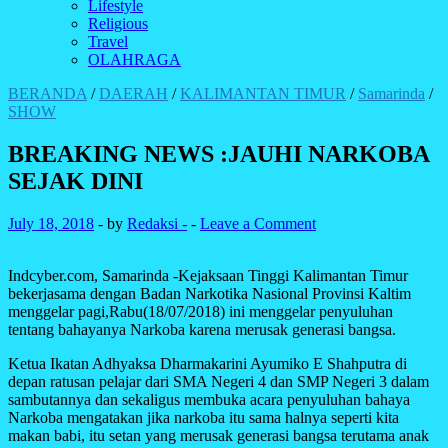
Lifestyle
Religious
Travel
OLAHRAGA
BERANDA
/
DAERAH
/
KALIMANTAN TIMUR
/
Samarinda
/
SHOW
BREAKING NEWS :JAUHI NARKOBA
SEJAK DINI
July 18, 2018
-
by
Redaksi -
-
Leave a Comment
Indcyber.com, Samarinda -Kejaksaan Tinggi Kalimantan Timur
bekerjasama dengan Badan Narkotika Nasional Provinsi Kaltim
menggelar pagi,Rabu(18/07/2018) ini menggelar penyuluhan
tentang bahayanya Narkoba karena merusak generasi bangsa.
Ketua Ikatan Adhyaksa Dharmakarini Ayumiko E Shahputra di
depan ratusan pelajar dari SMA Negeri 4 dan SMP Negeri 3 dalam
sambutannya dan sekaligus membuka acara penyuluhan bahaya
Narkoba mengatakan jika narkoba itu sama halnya seperti kita
makan babi, itu setan yang merusak generasi bangsa terutama anak