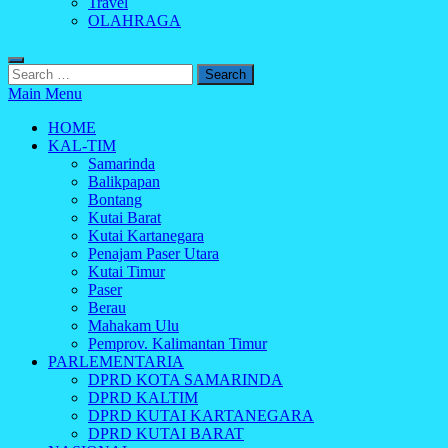
Travel
OLAHRAGA
Search
for:
Main Menu
HOME
KAL-TIM
Samarinda
Balikpapan
Bontang
Kutai Barat
Kutai Kartanegara
Penajam Paser Utara
Kutai Timur
Paser
Berau
Mahakam Ulu
Pemprov. Kalimantan Timur
PARLEMENTARIA
DPRD KOTA SAMARINDA
DPRD KALTIM
DPRD KUTAI KARTANEGARA
DPRD KUTAI BARAT