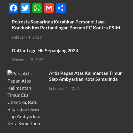
F
T
W
G
S
ac
w
h
m
h
Polresta Samarinda Kerahkan Personel Jaga
e
itt
at
ail
ar
Kondusivitas Pertandingan Borneo FC Kontra PSIM
b
er
s
e
February 1, 2026
o
A
Daftar Lagu Hit Sepanjang 2024
o
p
November 8, 2024
k
p
Artis Papan Atas Kalimantan Timur
Siap Ambyarkan Kota Samarinda
February 4, 2023