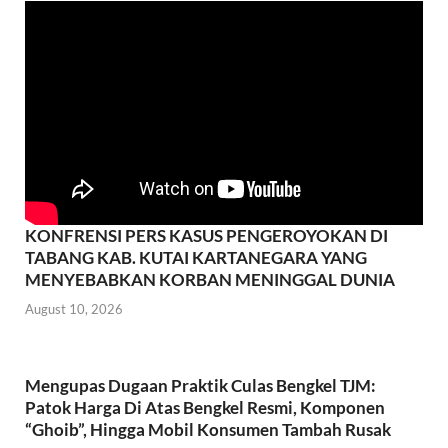
o
p
k
p
KONFRENSI PERS KASUS PENGEROYOKAN DI
TABANG KAB. KUTAI KARTANEGARA YANG
MENYEBABKAN KORBAN MENINGGAL DUNIA
August 10, 2026
Mengupas Dugaan Praktik Culas Bengkel TJM:
Patok Harga Di Atas Bengkel Resmi, Komponen
“Ghoib”, Hingga Mobil Konsumen Tambah Rusak