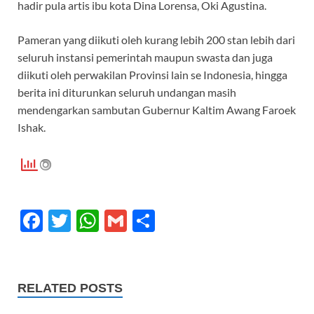
hadir pula artis ibu kota Dina Lorensa, Oki Agustina.
Pameran yang diikuti oleh kurang lebih 200 stan lebih dari
seluruh instansi pemerintah maupun swasta dan juga
diikuti oleh perwakilan Provinsi lain se Indonesia, hingga
berita ini diturunkan seluruh undangan masih
mendengarkan sambutan Gubernur Kaltim Awang Faroek
Ishak.
F
T
W
G
S
ac
w
h
m
h
e
itt
at
ail
ar
b
er
s
e
RELATED POSTS
o
A