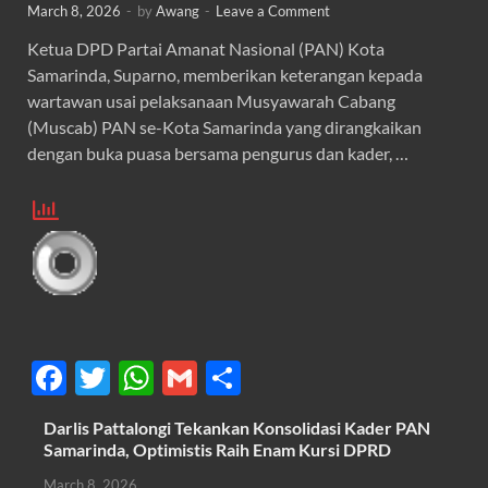
March 8, 2026
-
by
Awang
-
Leave a Comment
Ketua DPD Partai Amanat Nasional (PAN) Kota
Samarinda, Suparno, memberikan keterangan kepada
wartawan usai pelaksanaan Musyawarah Cabang
(Muscab) PAN se-Kota Samarinda yang dirangkaikan
dengan buka puasa bersama pengurus dan kader, …
F
T
W
G
S
ac
w
h
m
h
Darlis Pattalongi Tekankan Konsolidasi Kader PAN
e
itt
at
ail
ar
Samarinda, Optimistis Raih Enam Kursi DPRD
b
er
s
e
March 8, 2026