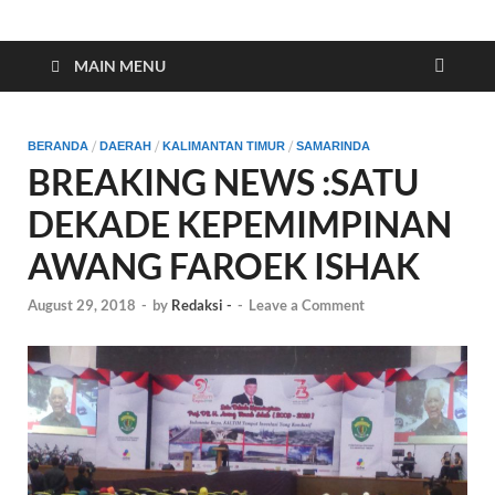
Indonesia Cyber
Media Cetak, Online & Streaming
MAIN MENU
/
/
/
BERANDA
DAERAH
KALIMANTAN TIMUR
SAMARINDA
BREAKING NEWS :SATU
DEKADE KEPEMIMPINAN
AWANG FAROEK ISHAK
August 29, 2018
-
by
Redaksi -
-
Leave a Comment