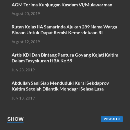
ac
w
h
m
h
AGM Terima Kunjungan Kasdam VI/Mulawarman
e
itt
at
ail
ar
August 20, 2019
b
er
s
e
o
A
Rutan Kelas IIA Samarinda Ajukan 289 Nama Warga
Binaan Untuk Dapat Remisi Kemerdekaan RI
o
p
August 12, 2019
k
p
Artis KDI Dan Bintang Pantura Goyang Kejati Kaltim
Dalam Tasyskuran HBA Ke 59
July 23, 2019
Abdullah Sani Siap Menduduki Kursi Sekdaprov
Kaltim Setelah Dilantik Mendagri Selasa Lusa
July 13, 2019
SHOW
VIEW ALL