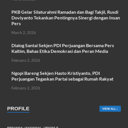
o
A
PKB Gelar Silaturahmi Ramadan dan Bagi Takjil, Rusdi
o
p
Doviyanto Tekankan Pentingnya Sinergi dengan Insan
k
p
Pers
March 2, 2026
Dialog Santai Sekjen PDI Perjuangan Bersama Pers
Kaltim, Bahas Etika Demokrasi dan Peran Media
February 2, 2026
Ngopi Bareng Sekjen Hasto Kristiyanto, PDI
Perjuangan Tegaskan Partai sebagai Rumah Rakyat
February 2, 2026
PROFILE
VIEW ALL
BERANDA
/
NASIONAL
/
PROFILE