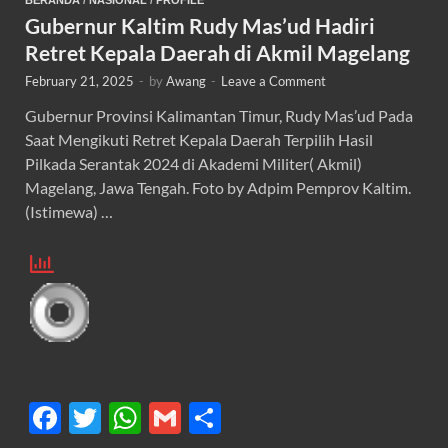
Gubernur Kaltim Rudy Mas’ud Hadiri
Retret Kepala Daerah di Akmil Magelang
February 21, 2025
-
by
Awang
-
Leave a Comment
Gubernur Provinsi Kalimantan Timur, Rudy Mas’ud Pada
Saat Mengikuti Retret Kepala Daerah Terpilih Hasil
Pilkada Serantak 2024 di Akademi Militer( Akmil)
Magelang, Jawa Tengah. Foto by Adpim Pemprov Kaltim.
(Istimewa) …
F
T
W
G
S