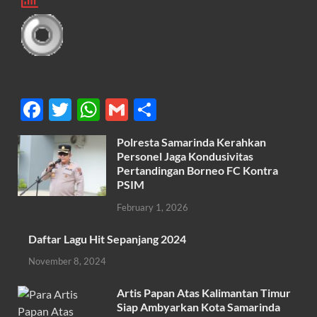
F
T
W
G
S
ac
w
h
m
h
Polresta Samarinda Kerahkan
e
itt
at
ail
ar
Personel Jaga Kondusivitas
b
er
s
Pertandingan Borneo FC Kontra
e
PSIM
o
A
February 1, 2026
o
p
k
p
Daftar Lagu Hit Sepanjang 2024
November 8, 2024
Artis Papan Atas Kalimantan Timur
Siap Ambyarkan Kota Samarinda