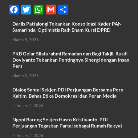
F
T
W
G
S
ac
w
h
m
h
Darlis Pattalongi Tekankan Konsolidasi Kader PAN
e
itt
at
ail
ar
Samarinda, Optimistis Raih Enam Kursi DPRD
b
er
s
e
March 8, 2026
o
A
PKB Gelar Silaturahmi Ramadan dan Bagi Takjil, Rusdi
o
p
Doviyanto Tekankan Pentingnya Sinergi dengan Insan
k
p
Pers
March 2, 2026
Dialog Santai Sekjen PDI Perjuangan Bersama Pers
Kaltim, Bahas Etika Demokrasi dan Peran Media
February 2, 2026
Ngopi Bareng Sekjen Hasto Kristiyanto, PDI
Perjuangan Tegaskan Partai sebagai Rumah Rakyat
February 2, 2026