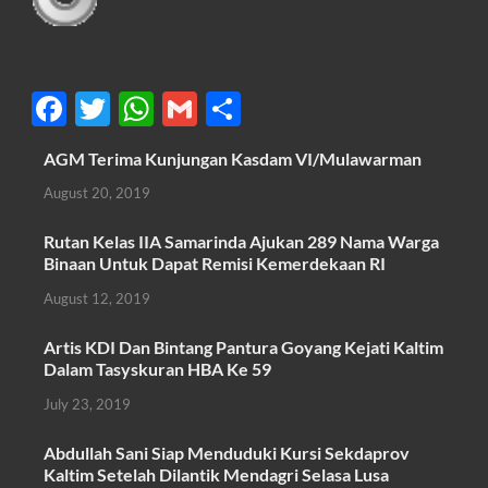
F
T
W
G
S
ac
w
h
m
h
AGM Terima Kunjungan Kasdam VI/Mulawarman
e
itt
at
ail
ar
August 20, 2019
b
er
s
e
o
A
Rutan Kelas IIA Samarinda Ajukan 289 Nama Warga
Binaan Untuk Dapat Remisi Kemerdekaan RI
o
p
August 12, 2019
k
p
Artis KDI Dan Bintang Pantura Goyang Kejati Kaltim
Dalam Tasyskuran HBA Ke 59
July 23, 2019
Abdullah Sani Siap Menduduki Kursi Sekdaprov
Kaltim Setelah Dilantik Mendagri Selasa Lusa