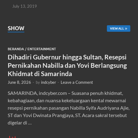
July 13, 2019
SHOW
VIEW ALL
BERANDA
/
ENTERTAINMENT
Dihadiri Gubernur hingga Sultan, Resepsi
Pernikahan Nabilla dan Yovi Berlangsung
Khidmat di Samarinda
June 8, 2026
-
by
indcyber
-
Leave a Comment
SAMARINDA, indcyber.com – Suasana penuh khidmat,
kebahagiaan, dan nuansa kekeluargaan kental mewarnai
resepsi pernikahan pasangan Nabilla Syifa Audriyana Ajie,
ST dan Yovi Dwinata Prangjaya, ST. Acara sakral tersebut
digelar di …