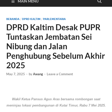
Cyber
MAIN MENU
BERANDA
/
DPRD KALTIM
/
PARLEMENTARIA
DPRD Kaltim Desak PUPR
Tuntaskan Jembatan Sei
Nibung dan Jalan
Penghubung Sebelum Akhir
2025
May 7, 2025
-
by
Awang
-
Leave a Comment
Wakil Ketua Pansus Agus Aras bersama rombongan saat
meninjau lokasi pembangunan di Kutai Timur, Rabu 7 Mei 2025.